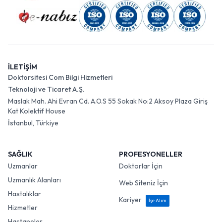
İLETİŞİM
Doktorsitesi Com Bilgi Hizmetleri
Teknoloji ve Ticaret A.Ş.
Maslak Mah. Ahi Evran Cd. A.O.S 55 Sokak No:2 Aksoy Plaza Giriş
Kat Kolektif House
İstanbul, Türkiye
SAĞLIK
PROFESYONELLER
Uzmanlar
Doktorlar İçin
Uzmanlık Alanları
Web Siteniz İçin
Hastalıklar
Kariyer
İşe Alım
Hizmetler
Hastaneler