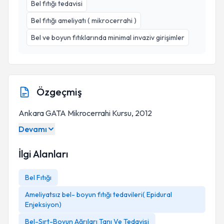
Bel fıtığı tedavisi
Bel fıtığı ameliyatı ( mikrocerrahi )
Bel ve boyun fıtıklarında minimal invaziv girişimler
Özgeçmiş
Ankara GATA Mikrocerrahi Kursu, 2012
Kurslar
Devamı
International Training Course For Full Endoscopic
Operation Cadaver Workshop, İstanbul 2014
İlgi Alanları
AOSPINE Advanced Spine Specimen Course, İsviçre
2014
Bel Fıtığı
Lomber Minimal Invasive Cerrahi Kursu, İstanbul 2015
Ameliyatsız bel- boyun fıtığı tedavileri( Epidural
Lomber Dejeneratif Skolyoz Kursu, İstanbul 2017
Enjeksiyon)
Bel-Sırt-Boyun Ağrıları Tanı Ve Tedavisi