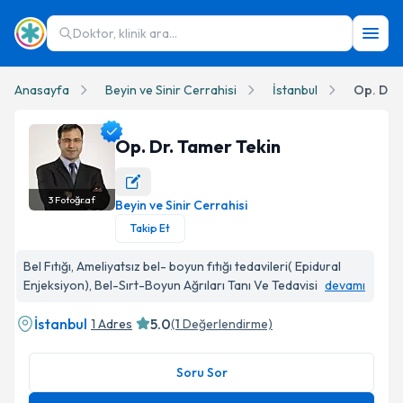
Doktor, klinik ara...
Anasayfa
Beyin ve Sinir Cerrahisi
İstanbul
Op. Dr. 
Op. Dr. Tamer Tekin
3
Fotoğraf
Beyin ve Sinir Cerrahisi
Op. Dr. Tamer Tekin Profil Fotoğrafı
Takip Et
Bel Fıtığı, Ameliyatsız bel- boyun fıtığı tedavileri( Epidural
Enjeksiyon), Bel-Sırt-Boyun Ağrıları Tanı Ve Tedavisi
devamı
İstanbul
5.0
1 Adres
(
1
Değerlendirme)
Soru Sor