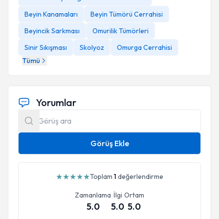
Beyin Kanamaları
Beyin Tümörü Cerrahisi
Beyincik Sarkması
Omurilik Tümörleri
Sinir Sıkışması
Skolyoz
Omurga Cerrahisi
Tümü
Yorumlar
Görüş Ekle
★
★
★
★
★
Toplam
1
değerlendirme
Zamanlama
İlgi
Ortam
5.0
5.0
5.0