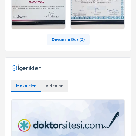
Devamını Gör (
3
)
İçerikler
Makaleler
Videolar
Boyun Fıtığı