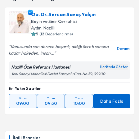
için bir takvim hazırlandığında e-posta ile
bilgilendireceğiz.
Op. Dr. Sercan Savaş Yalçın
Beyin ve Sinir Cerrahisi
E-posta Adresiniz
Aydın
, Nazilli
5
(
12
Değerlendirme)
Konusunda son derece başarılı, aldığı ücreti sonuna
Devamı
kadar hakeden, insan...
Kişisel verilerimin işlenmesine ilişkin
Aydınlatma
Metni
'ni okudum ve kişisel verilerimin belirtilen
kapsamda işlenmesini kabul ediyorum.
Nazilli Özel Referans Hastanesi
Haritada Göster
Yeni Sanayi Mahallesi Devlet Karayolu Cad. No:59, 09900
Takvim Talebini Gönder
En Yakın Saatler
Yarın
Yarın
Yarın
Daha Fazla
09:00
09:30
10:00
İlgili Branşlar