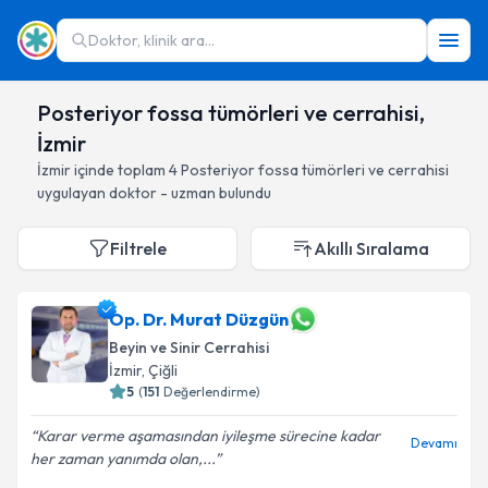
Doktor, klinik ara...
Posteriyor fossa tümörleri ve cerrahisi,
İzmir
İzmir
içinde toplam
4
Posteriyor fossa tümörleri ve cerrahisi
uygulayan doktor - uzman bulundu
Filtrele
Akıllı Sıralama
Op. Dr. Murat Düzgün
Beyin ve Sinir Cerrahisi
İzmir
, Çiğli
5
(
151
Değerlendirme)
Karar verme aşamasından iyileşme sürecine kadar
Devamı
her zaman yanımda olan,...