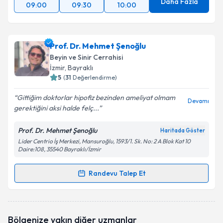
Daha Fazla
09:00
09:30
10:00
Prof. Dr. Mehmet Şenoğlu
Beyin ve Sinir Cerrahisi
İzmir
, Bayraklı
5
(
31
Değerlendirme)
Gittiğim doktorlar hipofiz bezinden ameliyat olmam
Devamı
gerektiğini aksi halde felç...
Prof. Dr. Mehmet Şenoğlu
Haritada Göster
Lider Centrio İş Merkezi, Mansuroğlu, 1593/1. Sk. No: 2 A Blok Kat 10
Daire:108, 35540 Bayraklı/İzmir
Randevu Talep Et
Randevu Takvimi Talebi
Prof. Dr. Mehmet Şenoğlu
için randevu takvimi
Bölgenize yakın diğer uzmanlar
talebi oluşturun. Size bu uzmandan randevu almanız