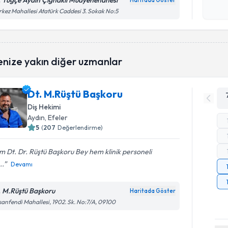
. Tuğçe Aydın Çiğnaklı Muayenehanesi
Haritada Göster
Kişisel
kez Mahallesi Atatürk Caddesi 3. Sokak No:5
okudum
işlenm
enize yakın diğer uzmanlar
Dt. M.Rüştü Başkoru
Diş Hekimi
Aydın
, Efeler
5
(
207
Değerlendirme)
 Dt. Dr. Rüştü Başkoru Bey hem klinik personeli
..
Devamı
. M.Rüştü Başkoru
Haritada Göster
anfendi Mahallesi, 1902. Sk. No:7/A, 09100