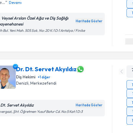
...
Devamı
. Veysel Arslan Özel Ağız ve Diş Sağlığı
Haritada Göster
ayenehanesi
ih Bul. Yeni Mah. 505 Sok. No: 20 K:1 D:1 Antalya / Finike
Dr. Dt. Servet Akyıldız
Diş Hekimi
+
1
diğer
Denizli
, Merkezefendi
.Dt. Servet Akyıldız
Haritada Göster
vergazi, Şht. Öğretmen Yusuf Batur Cd. No:5 Kat:1 D:3