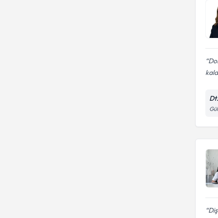
Dok
kald
Dt
Gül
Diş