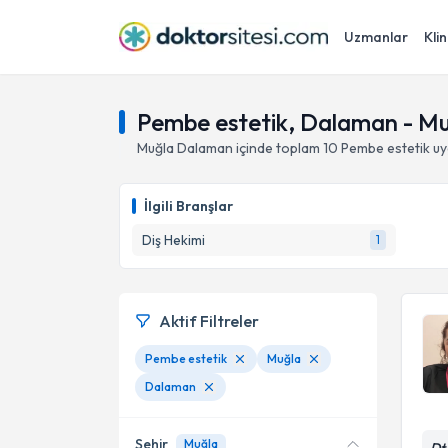
Uzmanlar
Klin
Pembe estetik, Dalaman - M
Muğla
Dalaman
içinde toplam
10
Pembe estetik
uy
İlgili Branşlar
Diş Hekimi
1
Aktif Filtreler
Pembe estetik
Muğla
Dalaman
Şehir
Muğla