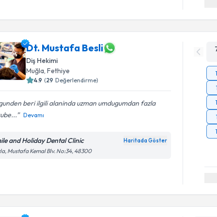
Dt. Mustafa Besli
Diş Hekimi
Muğla
, Fethiye
4.9
(
29
Değerlendirme)
 gunden beri ilgili alaninda uzman umdugumdan fazla
ube...
Devamı
ile and Holiday Dental Clinic
Haritada Göster
la, Mustafa Kemal Blv. No:34, 48300
Randevu T