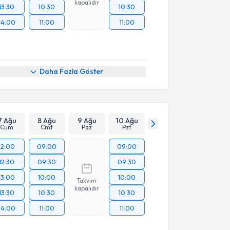
kapalıdır
13:30
10:30
10:30
14:00
11:00
11:00
Daha Fazla Göster
7 Ağu
8 Ağu
9 Ağu
10 Ağu
Cum
Cmt
Paz
Pzt
12:00
09:00
09:00
12:30
09:30
09:30
13:00
10:00
10:00
Takvim
kapalıdır
13:30
10:30
10:30
14:00
11:00
11:00