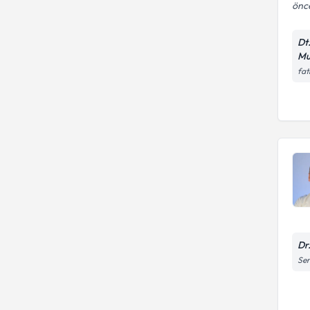
önce
Dt
Mu
fat
Dr
Ser