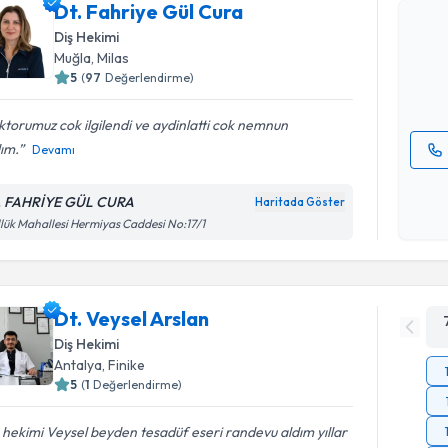
Dt. Fahriy
Dt. Fahriye Gül Cura
bu uzmandan
Diş Hekimi
posta ile bi
Muğla
, Milas
5
(
97
Değerlendirme)
E-posta Ad
torumuz cok ilgilendi ve aydinlatti cok nemnun
ım.
Devamı
Kişisel
okudum
. FAHRİYE GÜL CURA
Haritada Göster
işlenm
lük Mahallesi Hermiyas Caddesi No:17/1
Dt. Veysel Arslan
Diş Hekimi
Antalya
, Finike
5
(
1
Değerlendirme)
 hekimi Veysel beyden tesadüf eseri randevu aldım yıllar