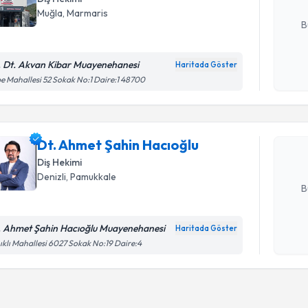
E-posta Ad
Muğla
, Marmaris
B
. Dt. Akvan Kibar Muayenehanesi
Haritada Göster
Randevu T
Kişisel
e Mahallesi 52 Sokak No:1 Daire:1 48700
okudum
işlenm
Dt. Ahmet
oluşturun. 
Dt. Ahmet Şahin Hacıoğlu
hazırlandığ
Diş Hekimi
E-posta Ad
Denizli
, Pamukkale
B
. Ahmet Şahin Hacıoğlu Muayenehanesi
Haritada Göster
Kişisel
ıklı Mahallesi 6027 Sokak No:19 Daire:4
okudum
işlenm