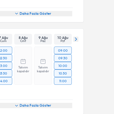
Daha Fazla Göster
7 Ağu
8 Ağu
9 Ağu
10 Ağu
Cum
Cmt
Paz
Pzt
12:00
09:00
12:30
09:30
13:00
10:00
Takvim
Takvim
kapalıdır
kapalıdır
13:30
10:30
14:00
11:00
Daha Fazla Göster