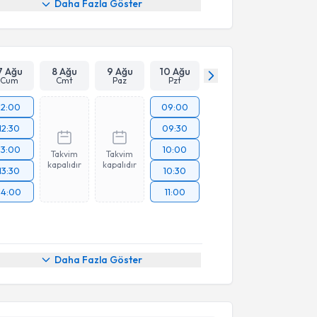
Daha Fazla Göster
7 Ağu
8 Ağu
9 Ağu
10 Ağu
Cum
Cmt
Paz
Pzt
12:00
09:00
12:30
09:30
13:00
10:00
Takvim
Takvim
kapalıdır
kapalıdır
13:30
10:30
14:00
11:00
Daha Fazla Göster
akvimi Talebi