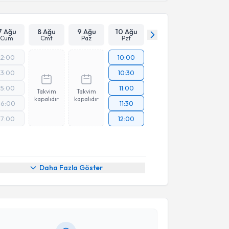
7 Ağu
8 Ağu
9 Ağu
10 Ağu
Cum
Cmt
Paz
Pzt
12:00
10:00
13:00
10:30
15:00
11:00
Takvim
Takvim
kapalıdır
kapalıdır
16:00
11:30
17:00
12:00
akvimi Talebi
Daha Fazla Göster
van Kibar
için randevu takvimi talebi oluşturun. Size
 randevu almanız için bir takvim hazırlandığında e-
lgilendireceğiz.