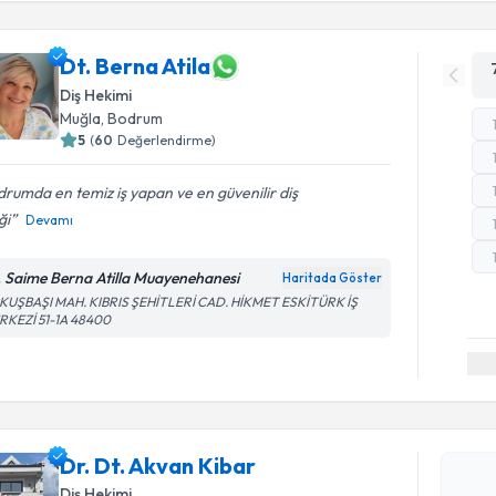
Dt. Berna Atila
Diş Hekimi
Muğla
, Bodrum
5
(
60
Değerlendirme)
rumda en temiz iş yapan ve en güvenilir diş
ği
Devamı
. Saime Berna Atilla Muayenehanesi
Haritada Göster
KUŞBAŞI MAH. KIBRIS ŞEHİTLERİ CAD. HİKMET ESKİTÜRK İŞ
RKEZİ 51-1A 48400
Randevu T
Dr. Dt. Ak
bu uzmandan
Dr. Dt. Akvan Kibar
posta ile bi
Diş Hekimi