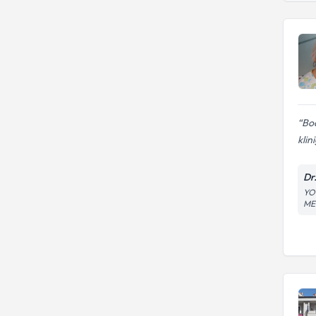
Bod
klini
Dr
YO
ME