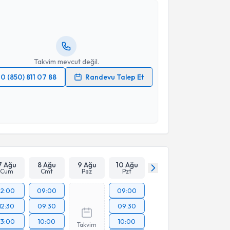
e Gül Cura
için randevu takvimi talebi oluşturun. Size
 randevu almanız için bir takvim hazırlandığında e-
lgilendireceğiz.
resiniz
Takvim mevcut değil.
0 (850) 811 07 88
Randevu Talep Et
 verilerimin işlenmesine ilişkin
Aydınlatma Metni
'ni
 ve kişisel verilerimin belirtilen kapsamda
esini kabul ediyorum.
Takvim Talebini Gönder
7 Ağu
8 Ağu
9 Ağu
10 Ağu
Cum
Cmt
Paz
Pzt
12:00
09:00
09:00
12:30
09:30
09:30
13:00
10:00
10:00
Takvim