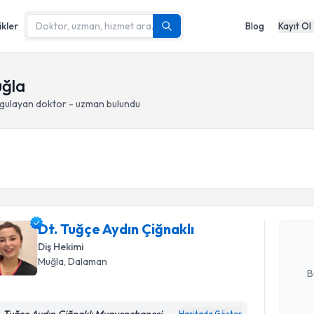
ikler
Blog
Kayıt Ol
uğla
gulayan doktor - uzman bulundu
Randevu T
Dt. Tuğçe 
Size bu uzm
Dt. Tuğçe Aydın Çiğnaklı
hazırlandığ
Diş Hekimi
E-posta Ad
Muğla
, Dalaman
B