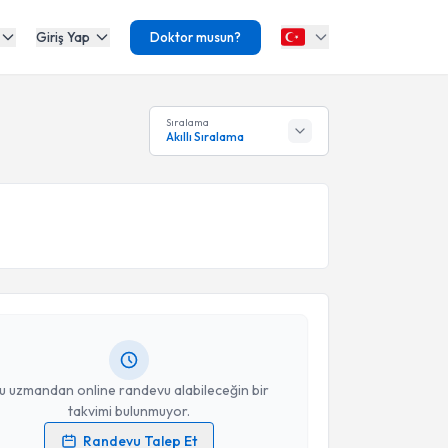
Giriş Yap
Doktor musun?
Sıralama
Akıllı Sıralama
akvimi Talebi
Aydın Çiğnaklı
için randevu takvimi talebi oluşturun.
andan randevu almanız için bir takvim
ında e-posta ile bilgilendireceğiz.
resiniz
u uzmandan online randevu alabileceğin bir
takvimi bulunmuyor.
Randevu Talep Et