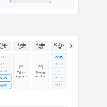
 verilerimin işlenmesine ilişkin
Aydınlatma Metni
'ni
 ve kişisel verilerimin belirtilen kapsamda
esini kabul ediyorum.
Takvim Talebini Gönder
7 Ağu
8 Ağu
9 Ağu
10 Ağu
Cum
Cmt
Paz
Pzt
12:30
09:30
13:30
10:30
14:30
11:00
Takvim
Takvim
kapalıdır
kapalıdır
15:00
12:00
16:00
13:30