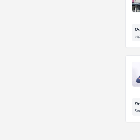
Dr
Tep
Dt
Kın