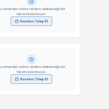
resiniz
u uzmandan online randevu alabileceğin bir
takvimi bulunmuyor.
Randevu Talep Et
akvimi Talebi
 verilerimin işlenmesine ilişkin
Aydınlatma Metni
'ni
 ve kişisel verilerimin belirtilen kapsamda
esini kabul ediyorum.
 Şahin Hacıoğlu
için randevu takvimi talebi
Size bu uzmandan randevu almanız için bir takvim
ında e-posta ile bilgilendireceğiz.
Takvim Talebini Gönder
resiniz
u uzmandan online randevu alabileceğin bir
takvimi bulunmuyor.
Randevu Talep Et
 verilerimin işlenmesine ilişkin
Aydınlatma Metni
'ni
 ve kişisel verilerimin belirtilen kapsamda
esini kabul ediyorum.