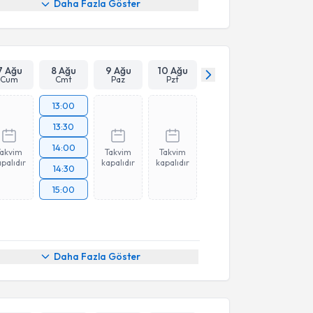
Daha Fazla Göster
7 Ağu
8 Ağu
9 Ağu
10 Ağu
Cum
Cmt
Paz
Pzt
13:00
13:30
14:00
Takvim
Takvim
Takvim
palıdır
kapalıdır
kapalıdır
14:30
15:00
Daha Fazla Göster