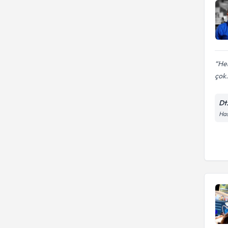
Hem
çok.
Dt
Has