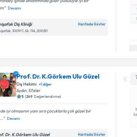
ihbey işinde anlatımında güler yüzlülüyle iyi bir
im
Devamı
işafak Diş Kliniği
Haritada Göster
işafak, 1009/1. Sk. 11A, 20030
Prof. Dr. K.Görkem Ulu Güzel
Diş Hekimi
+
1
diğer
Aydın
, Efeler
5
(
249
Değerlendirme)
nde iyi olmasının yanı sıra çocuklarla çok güzel bir
ka
..
Devamı
of. Dr. K.Görkem Ulu Güzel
Haritada Göster