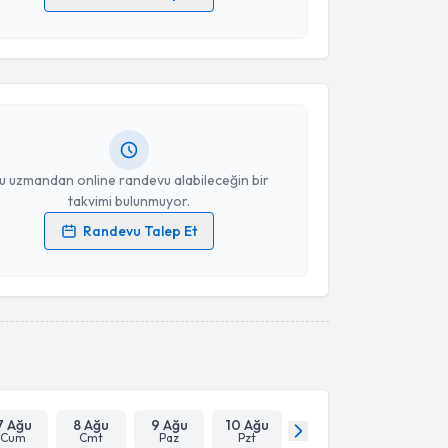
akvimi Talebi
 verilerimin işlenmesine ilişkin
Aydınlatma Metni
'ni
 ve kişisel verilerimin belirtilen kapsamda
esini kabul ediyorum.
 Kurban Gürsel
için randevu takvimi talebi oluşturun.
andan randevu almanız için bir takvim
ında e-posta ile bilgilendireceğiz.
Takvim Talebini Gönder
resiniz
u uzmandan online randevu alabileceğin bir
takvimi bulunmuyor.
Randevu Talep Et
 verilerimin işlenmesine ilişkin
Aydınlatma Metni
'ni
 ve kişisel verilerimin belirtilen kapsamda
esini kabul ediyorum.
Takvim Talebini Gönder
7 Ağu
8 Ağu
9 Ağu
10 Ağu
Cum
Cmt
Paz
Pzt