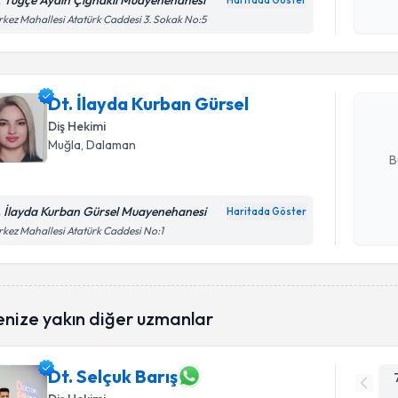
. Tuğçe Aydın Çiğnaklı Muayenehanesi
Haritada Göster
Randevu T
Kişisel
kez Mahallesi Atatürk Caddesi 3. Sokak No:5
okudum
işlenm
Dt. İlayda
Size bu uzm
Dt. İlayda Kurban Gürsel
hazırlandığ
Diş Hekimi
E-posta Ad
Muğla
, Dalaman
B
. İlayda Kurban Gürsel Muayenehanesi
Haritada Göster
Kişisel
kez Mahallesi Atatürk Caddesi No:1
okudum
işlenm
enize yakın diğer uzmanlar
Dt. Selçuk Barış