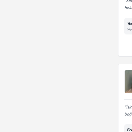
Sem
hek
Yen
Yen
İşi
bağ.
Pr