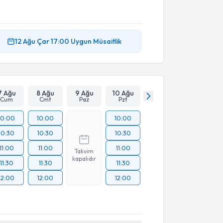
12 Ağu
Çar
17:00
Uygun Müsaitlik
7 Ağu
8 Ağu
9 Ağu
10 Ağu
Cum
Cmt
Paz
Pzt
10:00
10:00
10:00
10:30
10:30
10:30
11:00
11:00
11:00
Takvim
kapalıdır
11:30
11:30
11:30
12:00
12:00
12:00