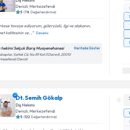
Diş Hekimi
Denizli
, Merkezefendi
5
(
78
Değerlendirme)
kese tavsiye ediyorum, güleryüzlü, ilgi ve alakanın,
et kalitesinin ve...
Devamı
ş hekimi Selçuk Barış Muayenehanesi
Haritada Göster
akapılar, Saltak Cd. No:59 Kat:3 Daire:8, 20010
kezefendi/Denizli
Dt. Semih Gökalp
Diş Hekimi
Denizli
, Merkezefendi
5
(
122
Değerlendirme)