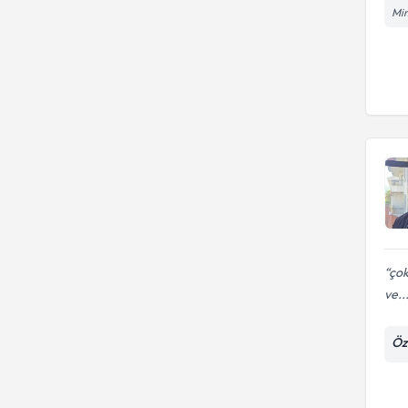
Mim
çok
ve..
Öze