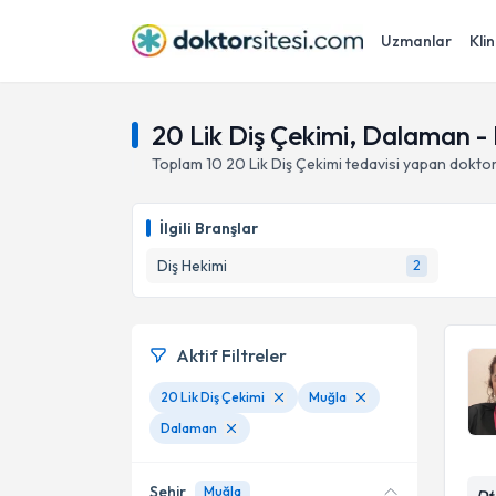
Uzmanlar
Klin
20 Lik Diş Çekimi, Dalaman -
Toplam
10
20 Lik Diş Çekimi
tedavisi yapan dokto
İlgili Branşlar
Diş Hekimi
2
Aktif Filtreler
20 Lik Diş Çekimi
Muğla
Dalaman
Şehir
Muğla