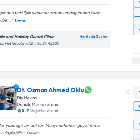
 gunden beri ilgili alaninda uzman umdugumdan fazla
ube...
Devamı
ile and Holiday Dental Clinic
Haritada Göster
la, Mustafa Kemal Blv. No:34, 48300
Dt. Osman Ahmed Oklu
Diş Hekimi
Denizli
, Merkezefendi
5
(
9
Değerlendirme)
er yüzlü ilgili bir doktor. Muayenehanesi gayet temiz
y ulaşılabilir.
Devamı