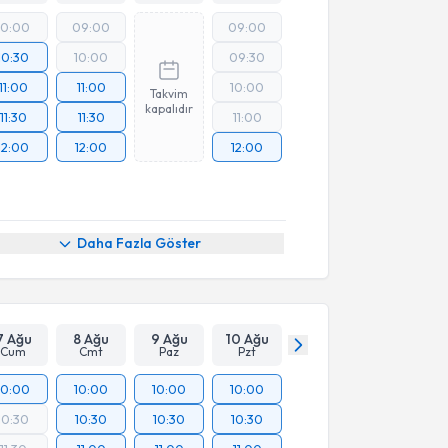
10:00
09:00
09:00
10:30
10:00
09:30
11:00
11:00
10:00
Takvim
kapalıdır
11:30
11:30
11:00
12:00
12:00
12:00
Daha Fazla Göster
7 Ağu
8 Ağu
9 Ağu
10 Ağu
Cum
Cmt
Paz
Pzt
10:00
10:00
10:00
10:00
10:30
10:30
10:30
10:30