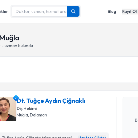
ikler
Blog
Kayıt Ol
 Muğla
r - uzman bulundu
Randevu T
Dt. Tuğçe 
Size bu uzm
Dt. Tuğçe Aydın Çiğnaklı
hazırlandığ
Diş Hekimi
E-posta Ad
Muğla
, Dalaman
B