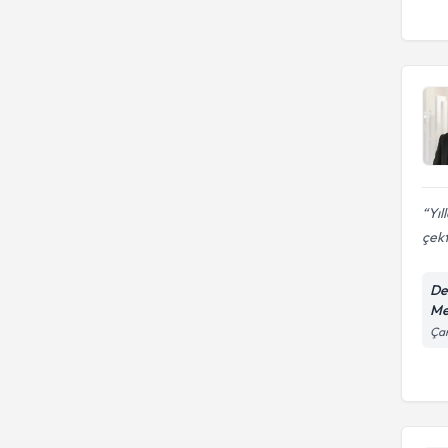
Yıl
çekt
De
Me
Çam