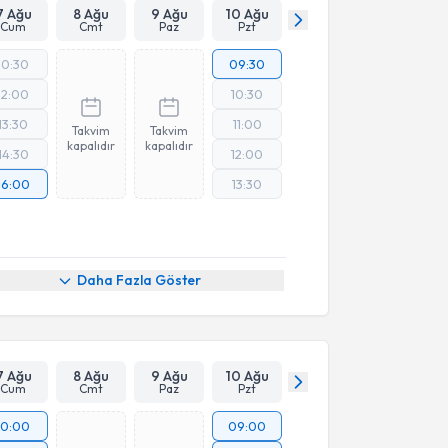
7 Ağu
8 Ağu
9 Ağu
10 Ağu
Cum
Cmt
Paz
Pzt
10:30
09:30
12:00
10:30
13:30
11:00
Takvim
Takvim
kapalıdır
kapalıdır
14:30
12:00
16:00
13:30
Daha Fazla Göster
7 Ağu
8 Ağu
9 Ağu
10 Ağu
Cum
Cmt
Paz
Pzt
10:00
09:00