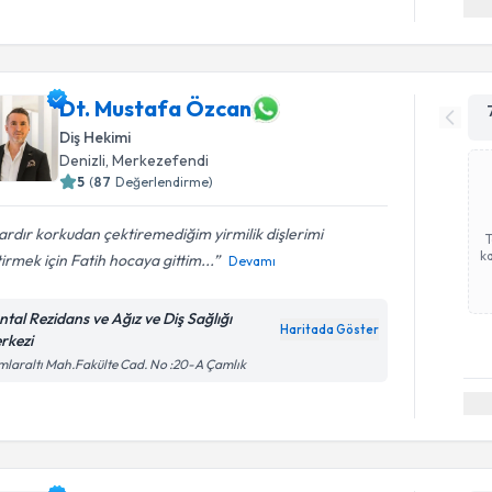
Dt. Mustafa Özcan
Diş Hekimi
Denizli
, Merkezefendi
5
(
87
Değerlendirme)
lardır korkudan çektiremediğim yirmilik dişlerimi
ka
irmek için Fatih hocaya gittim...
Devamı
ntal Rezidans ve Ağız ve Diş Sağlığı
Haritada Göster
rkezi
laraltı Mah.Fakülte Cad. No :20-A Çamlık