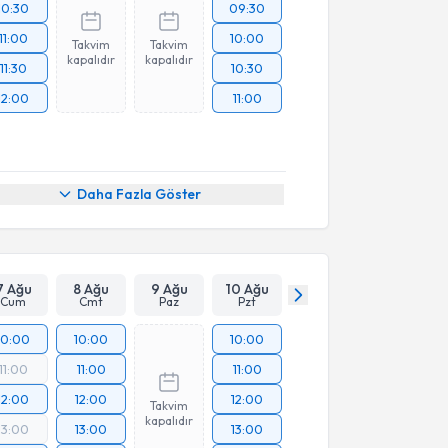
10:30
09:30
11:00
10:00
Takvim
Takvim
kapalıdır
kapalıdır
11:30
10:30
12:00
11:00
Daha Fazla Göster
7 Ağu
8 Ağu
9 Ağu
10 Ağu
Cum
Cmt
Paz
Pzt
10:00
10:00
10:00
11:00
11:00
11:00
12:00
12:00
12:00
Takvim
kapalıdır
13:00
13:00
13:00