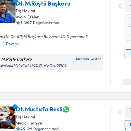
Dt. M.Rüştü Başkoru
Diş Hekimi
Aydın
, Efeler
5
(
207
Değerlendirme)
 Dt. Dr. Rüştü Başkoru Bey hem klinik personeli
..
Devamı
. M.Rüştü Başkoru
Haritada Göster
anfendi Mahallesi, 1902. Sk. No:7/A, 09100
Dt. Mustafa Besli
Diş Hekimi
Muğla
, Fethiye
4.9
(
29
Değerlendirme)