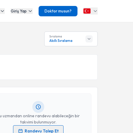
Giriş Yap
Doktor musun?
Sıralama
Akıllı Sıralama
akvimi Talebi
Aydın Çiğnaklı
için randevu takvimi talebi oluşturun.
andan randevu almanız için bir takvim
ında e-posta ile bilgilendireceğiz.
resiniz
u uzmandan online randevu alabileceğin bir
takvimi bulunmuyor.
Randevu Talep Et