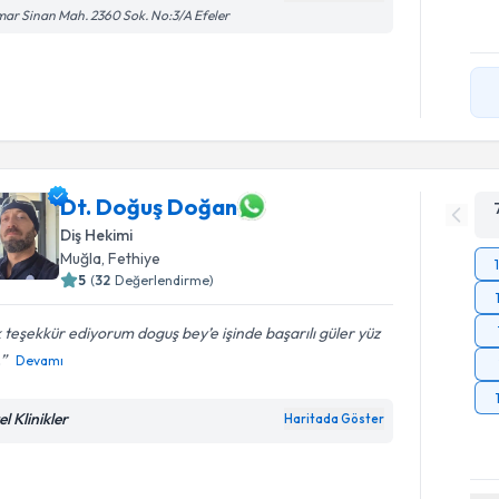
ar Sinan Mah. 2360 Sok. No:3/A Efeler
Dt. Doğuş Doğan
Diş Hekimi
Muğla
, Fethiye
5
(
32
Değerlendirme)
 teşekkür ediyorum doguş bey’e işinde başarılı güler yüz
.
Devamı
l Klinikler
Haritada Göster