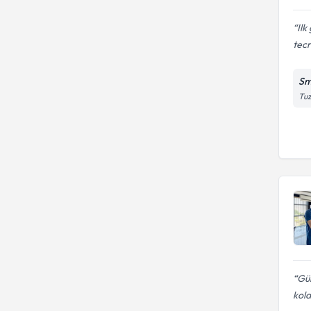
Ilk
tecr
Sm
Tuz
Gül
kola