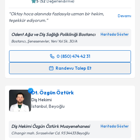
5
(
52
Değerlendirme)
Oktay hoca alanında fazlasıyla uzman bir hekim,
Devamı
teşekkür ediyorum.
Odent Ağız ve Diş Sağlığı Polikliniği Bostancı
Haritada Göster
Bostancı, Şenesenevler, Yeni Yol Sk. 30/A
0 (850) 474 42 31
Randevu Takvimi Talebi
Randevu Talep Et
Dt. Oktay Özcan
için randevu takvimi talebi
oluşturun. Size bu uzmandan randevu almanız için bir
Dt. Özgün Öztürk
takvim hazırlandığında e-posta ile bilgilendireceğiz.
Diş Hekimi
E-posta Adresiniz
İstanbul
, Beyoğlu
Diş Hekimi Özgün Öztürk Muayenehanesi
Haritada Göster
Cihangir mah. Sıraselviler Cd. 93 34433 Beyoğlu
Kişisel verilerimin işlenmesine ilişkin
Aydınlatma