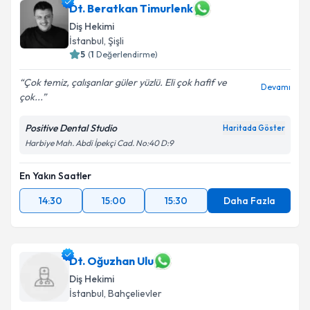
Dt. Beratkan Timurlenk
Diş Hekimi
İstanbul
, Şişli
5
(
1
Değerlendirme)
Çok temiz, çalışanlar güler yüzlü. Eli çok hafif ve
Devamı
çok...
Positive Dental Studio
Haritada Göster
Harbiye Mah. Abdi İpekçi Cad. No:40 D:9
En Yakın Saatler
14:30
15:00
15:30
Daha Fazla
Dt. Oğuzhan Ulu
Diş Hekimi
İstanbul
, Bahçelievler