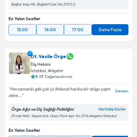
Bağlar başı Mh. Bağdat Cad. No:372 D.2
En Yakın Saatler
15:00
16:00
17:00
Daha Fazla
Dt. Vesile Örge
Diş Hekimi
İstanbul
, Ataşehir
5
(
17
Değerlendirme)
Herzamanki gibi çok iyi ilhilendi harika bir dolgu yaptı
Devamı
eline...
Örge Ağız ve Diş Sağlığı Polikliğini
Haritada Göster
Örnek Mah. Yaşam Sok. Huzur Park Apt. No:37/A Ataşehir/İstanbul
En Yakın Saatler