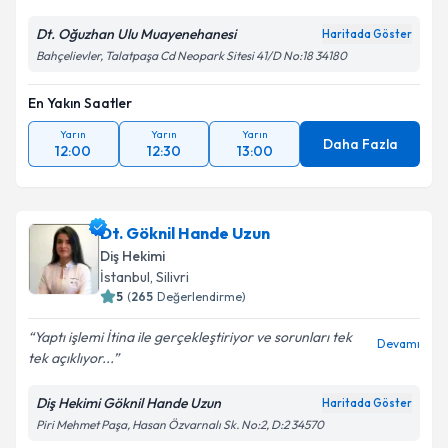
Dt. Oğuzhan Ulu Muayenehanesi
Haritada Göster
Bahçelievler, Talatpaşa Cd Neopark Sitesi 41/D No:18 34180
En Yakın Saatler
Yarın
Yarın
Yarın
Daha Fazla
12:00
12:30
13:00
Dt. Göknil Hande Uzun
Diş Hekimi
İstanbul
, Silivri
5
(
265
Değerlendirme)
Yaptı işlemi İtina ile gerçekleştiriyor ve sorunları tek
Devamı
tek açıklıyor...
Diş Hekimi Göknil Hande Uzun
Haritada Göster
Piri Mehmet Paşa, Hasan Özvarnalı Sk. No:2, D:2 34570