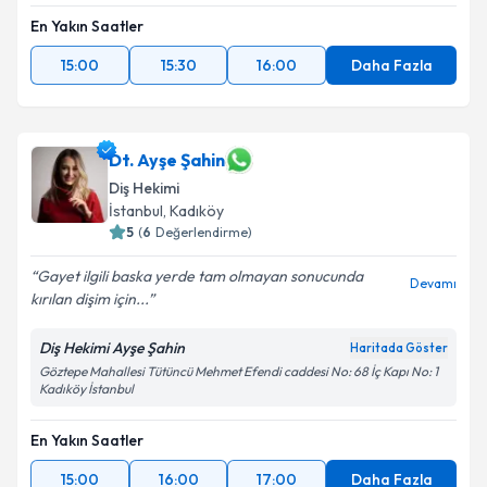
En Yakın Saatler
15:00
15:30
16:00
Daha Fazla
Dt. Ayşe Şahin
Diş Hekimi
İstanbul
, Kadıköy
5
(
6
Değerlendirme)
Gayet ilgili baska yerde tam olmayan sonucunda
Devamı
kırılan dişim için...
Diş Hekimi Ayşe Şahin
Haritada Göster
Göztepe Mahallesi Tütüncü Mehmet Efendi caddesi No: 68 İç Kapı No: 1
Kadıköy İstanbul
En Yakın Saatler
15:00
16:00
17:00
Daha Fazla