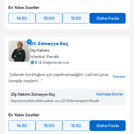
Metni
'ni okudum ve kişisel verilerimin belirtilen
En Yakın Saatler
kapsamda işlenmesini kabul ediyorum.
14:30
15:00
15:30
Daha Fazla
Takvim Talebini Gönder
Dt. Sümeyye Koç
Diş Hekimi
İstanbul
, Pendik
5
(
2
Değerlendirme)
yıllardır korktuğum için yaptıramadığım :) alt üst çene
Devamı
komple implant...
Diş Hekimi Sümeyye Koç
Haritada Göster
Kaynarca Mah.Setür sokak .no :2 D:3 Kervanpark Pendik
En Yakın Saatler
14:30
15:00
15:30
Daha Fazla