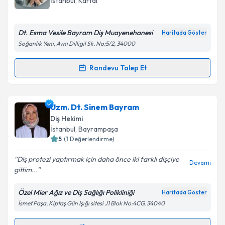
İstanbul
, Kartal
E-posta Adresiniz
Dt. Esma Vesile Bayram Diş Muayenehanesi
Haritada Göster
Soğanlık Yeni, Avni Dilligil Sk. No:5/2, 34000
Kişisel verilerimin işlenmesine ilişkin
Aydınlatma
Randevu Talep Et
Randevu Takvimi Talebi
Metni
'ni okudum ve kişisel verilerimin belirtilen
kapsamda işlenmesini kabul ediyorum.
Dt. Esma Vesile Bayram
için randevu takvimi talebi
Uzm. Dt. Sinem Bayram
oluşturun. Size bu uzmandan randevu almanız için bir
Takvim Talebini Gönder
Diş Hekimi
takvim hazırlandığında e-posta ile bilgilendireceğiz.
İstanbul
, Bayrampaşa
5
(
1
Değerlendirme)
E-posta Adresiniz
Diş protezi yaptırmak için daha önce iki farklı dişçiye
Devamı
gittim...
Özel Mier Ağız ve Diş Sağlığı Polikliniği
Haritada Göster
Kişisel verilerimin işlenmesine ilişkin
Aydınlatma
İsmet Paşa, Kiptaş Gün Işığı sitesi J1 Blok No:4CG, 34040
Metni
'ni okudum ve kişisel verilerimin belirtilen
kapsamda işlenmesini kabul ediyorum.