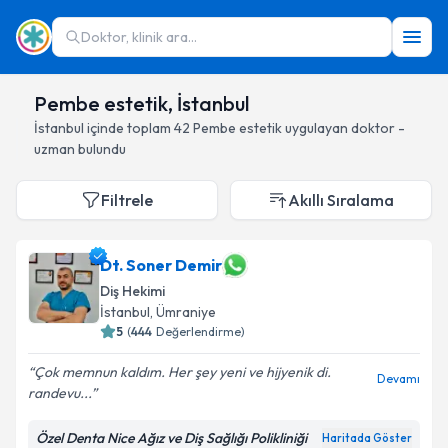
Doktor, klinik ara...
Pembe estetik, İstanbul
İstanbul
içinde toplam
42
Pembe estetik
uygulayan doktor -
uzman bulundu
Filtrele
Akıllı Sıralama
Dt. Soner Demir
Diş Hekimi
İstanbul
, Ümraniye
5
(
444
Değerlendirme)
Çok memnun kaldım. Her şey yeni ve hijyenik di.
Devamı
randevu...
Özel Denta Nice Ağız ve Diş Sağlığı Polikliniği
Haritada Göster