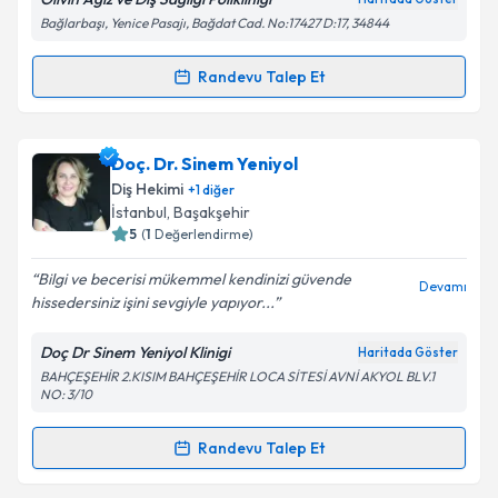
Bağlarbaşı, Yenice Pasajı, Bağdat Cad. No:17427 D:17, 34844
Kişisel verilerimin işlenmesine ilişkin
Aydınlatma
Randevu Talep Et
Randevu Takvimi Talebi
Metni
'ni okudum ve kişisel verilerimin belirtilen
kapsamda işlenmesini kabul ediyorum.
Dt. Ahmet Efekan Uçar
için randevu takvimi talebi
Doç. Dr. Sinem Yeniyol
oluşturun. Size bu uzmandan randevu almanız için bir
Takvim Talebini Gönder
Diş Hekimi
+
1
diğer
takvim hazırlandığında e-posta ile bilgilendireceğiz.
İstanbul
, Başakşehir
5
(
1
Değerlendirme)
E-posta Adresiniz
Bilgi ve becerisi mükemmel kendinizi güvende
Devamı
hissedersiniz işini sevgiyle yapıyor...
Doç Dr Sinem Yeniyol Klinigi
Haritada Göster
Kişisel verilerimin işlenmesine ilişkin
Aydınlatma
BAHÇEŞEHİR 2.KISIM BAHÇEŞEHİR LOCA SİTESİ AVNİ AKYOL BLV.1
Metni
'ni okudum ve kişisel verilerimin belirtilen
NO: 3/10
kapsamda işlenmesini kabul ediyorum.
Randevu Talep Et
Randevu Takvimi Talebi
Takvim Talebini Gönder