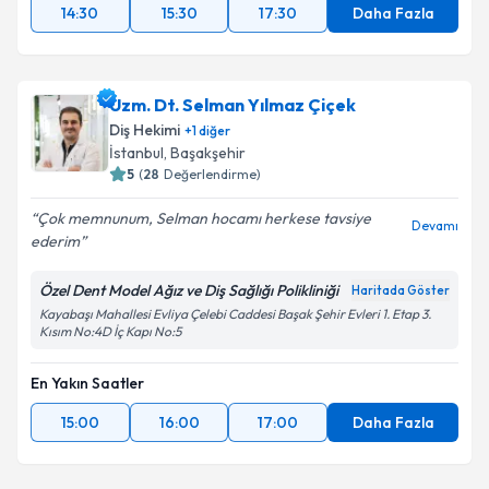
14:30
15:30
17:30
Daha Fazla
Uzm. Dt. Selman Yılmaz Çiçek
Diş Hekimi
+
1
diğer
İstanbul
, Başakşehir
5
(
28
Değerlendirme)
Çok memnunum, Selman hocamı herkese tavsiye
Devamı
ederim
Özel Dent Model Ağız ve Diş Sağlığı Polikliniği
Haritada Göster
Kayabaşı Mahallesi Evliya Çelebi Caddesi Başak Şehir Evleri 1. Etap 3.
Kısım No:4D İç Kapı No:5
En Yakın Saatler
15:00
16:00
17:00
Daha Fazla