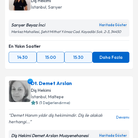
Diş Hekimi
İstanbul
, Sarıyer
Sarıyer Beyaz İnci
Haritada Göster
Merkez Mahallesi, Şehit Mithat Yılmaz Cad. Kayadibi Sok. 2-3, 34450
En Yakın Saatler
14:30
15:00
15:30
Daha Fazla
Dt. Demet Arslan
Diş Hekimi
İstanbul
, Maltepe
5
(
1
Değerlendirme)
Demet Hanım yıldır diş hekimimdir. Diş ile alakalı
Devamı
herhangi...
Diş Hekimi Demet Arslan Muayenehanesi
Haritada Göster