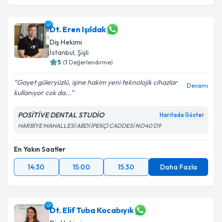
Dt. Eren Işıldak
Diş Hekimi
İstanbul
, Şişli
5
(
1
Değerlendirme)
Gayet güleryüzlü, işine hakim yeni teknolojik cihazlar
Devamı
kullanıyor cok da...
POSİTİVE DENTAL STUDİO
Haritada Göster
HARBİYE MAHALLESİ ABDİ İPEKÇİ CADDESİ NO40 D9
En Yakın Saatler
14:30
15:00
15:30
Daha Fazla
Dt. Elif Tuba Kocabıyık