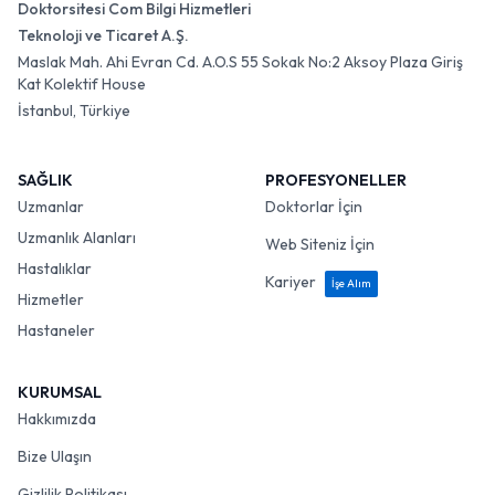
Doktorsitesi Com Bilgi Hizmetleri
Teknoloji ve Ticaret A.Ş.
Maslak Mah. Ahi Evran Cd. A.O.S 55 Sokak No:2 Aksoy Plaza Giriş
Kat Kolektif House
İstanbul, Türkiye
SAĞLIK
PROFESYONELLER
Uzmanlar
Doktorlar İçin
Uzmanlık Alanları
Web Siteniz İçin
Hastalıklar
Kariyer
İşe Alım
Hizmetler
Hastaneler
KURUMSAL
Hakkımızda
Bize Ulaşın
Gizlilik Politikası