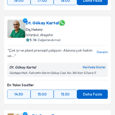
16:00
17:00
18:00
Daha Fazla
Dt. Gökay Kartal
Diş Hekimi
İstanbul
, Ataşehir
5
(
16
Değerlendirme)
Çok iyi ve planlı prensipli çalışıyor. Alanına çok hakim
Devamı
ve...
Dt. Gökay Kartal
Haritada Göster
Göztepe Mah. Fahrettin Kerim Gökay Cad. No: 180 Kat: 5 Daire 11
En Yakın Saatler
14:30
15:00
15:30
Daha Fazla