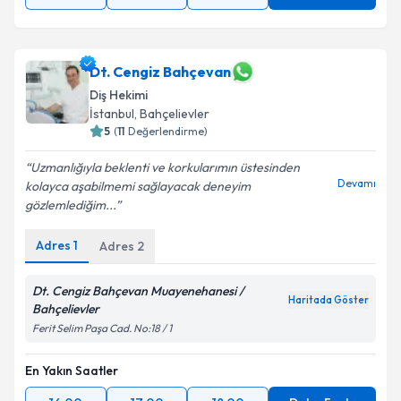
Dt. Cengiz Bahçevan
Diş Hekimi
İstanbul
, Bahçelievler
5
(
11
Değerlendirme)
Uzmanlığıyla beklenti ve korkularımın üstesinden
Devamı
kolayca aşabilmemi sağlayacak deneyim
gözlemlediğim...
Adres
1
Adres
2
Dt. Cengiz Bahçevan Muayenehanesi /
Haritada Göster
Bahçelievler
Ferit Selim Paşa Cad. No:18 / 1
En Yakın Saatler