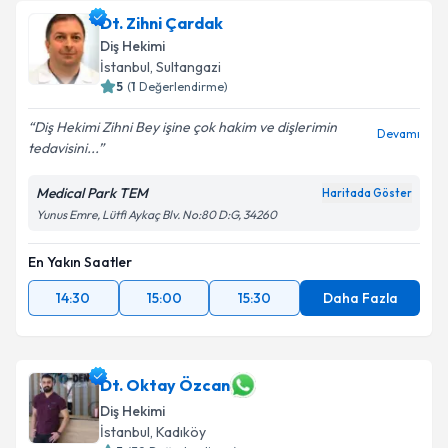
Dt. Zihni Çardak
Diş Hekimi
İstanbul
, Sultangazi
5
(
1
Değerlendirme)
Diş Hekimi Zihni Bey işine çok hakim ve dişlerimin
Devamı
tedavisini...
Medical Park TEM
Haritada Göster
Yunus Emre, Lütfi Aykaç Blv. No:80 D:G, 34260
En Yakın Saatler
14:30
15:00
15:30
Daha Fazla
Dt. Oktay Özcan
Diş Hekimi
İstanbul
, Kadıköy