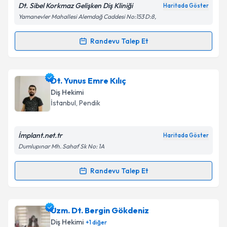
Dt. Sibel Korkmaz Gelişken Diş Kliniği
Haritada Göster
Yamanevler Mahallesi Alemdağ Caddesi No:153 D:8,
Kişisel verilerimin işlenmesine ilişkin
Aydınlatma
Randevu Talep Et
Randevu Takvimi Talebi
Metni
'ni okudum ve kişisel verilerimin belirtilen
kapsamda işlenmesini kabul ediyorum.
Dt. Sibel Korkmaz Gelişken
için randevu takvimi
Dt. Yunus Emre Kılıç
talebi oluşturun. Size bu uzmandan randevu almanız
Takvim Talebini Gönder
Diş Hekimi
için bir takvim hazırlandığında e-posta ile
İstanbul
, Pendik
bilgilendireceğiz.
E-posta Adresiniz
İmplant.net.tr
Haritada Göster
Dumlupınar Mh. Sahaf Sk No: 1A
Randevu Talep Et
Randevu Takvimi Talebi
Kişisel verilerimin işlenmesine ilişkin
Aydınlatma
Metni
'ni okudum ve kişisel verilerimin belirtilen
kapsamda işlenmesini kabul ediyorum.
Dt. Yunus Emre Kılıç
için randevu takvimi talebi
Uzm. Dt. Bergin Gökdeniz
oluşturun. Size bu uzmandan randevu almanız için bir
Diş Hekimi
+
1
diğer