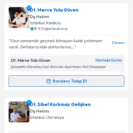
Doç. Dr. Sinem Yeniyol
için randevu takvimi talebi
Dt. Merve Yula Güven
oluşturun. Size bu uzmandan randevu almanız için bir
Diş Hekimi
takvim hazırlandığında e-posta ile bilgilendireceğiz.
İstanbul
, Kadıköy
5
(
1
Değerlendirme)
E-posta Adresiniz
Uzun zamamdır geçmek bilmeyen kulak çınlamam
Devamı
vardı. Defalarca kbb doktorlarına...
Dt. Merve Yula Güven
Haritada Göster
Kişisel verilerimin işlenmesine ilişkin
Aydınlatma
Şemsettin Günaltay Cad. Ekinciler Apartmanı 140/3 Kazasker
Metni
'ni okudum ve kişisel verilerimin belirtilen
kapsamda işlenmesini kabul ediyorum.
Randevu Talep Et
Randevu Takvimi Talebi
Takvim Talebini Gönder
Dt. Merve Yula Güven
için randevu takvimi talebi
Dt. Sibel Korkmaz Gelişken
oluşturun. Size bu uzmandan randevu almanız için bir
Diş Hekimi
takvim hazırlandığında e-posta ile bilgilendireceğiz.
İstanbul
, Ümraniye
E-posta Adresiniz