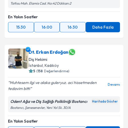
Tatlısu Mah. Elamis Cad. No:42 Dükkan:2
En Yakın Saatler
15:30
16:00
16:30
Daha Fazla
Dt. Erkan Erdoğan
Diş Hekimi
İstanbul
, Kadıköy
5
(
158
Değerlendirme)
Muhtesem ilgi ve alaka guleryuz. aci hissetmeden
Devamı
tedavim bitti
Odent Ağız ve Diş Sağlığı Polikliniği Bostancı
Haritada Göster
Bostancı, Şenesenevler, Yeni Yol Sk. 30/A
En Yakın Saatler