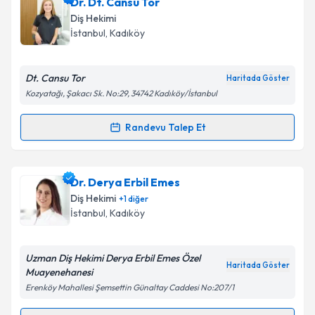
Dr. Dt. Cansu Tor
Diş Hekimi
İstanbul
, Kadıköy
Dt. Cansu Tor
Haritada Göster
Kozyatağı, Şakacı Sk. No:29, 34742 Kadıköy/İstanbul
Randevu Talep Et
Randevu Takvimi Talebi
Dr. Dt. Cansu Tor
için randevu takvimi talebi
Dr. Derya Erbil Emes
oluşturun. Size bu uzmandan randevu almanız için bir
Diş Hekimi
+
1
diğer
takvim hazırlandığında e-posta ile bilgilendireceğiz.
İstanbul
, Kadıköy
E-posta Adresiniz
Uzman Diş Hekimi Derya Erbil Emes Özel
Haritada Göster
Muayenehanesi
Erenköy Mahallesi Şemsettin Günaltay Caddesi No:207/1
Kişisel verilerimin işlenmesine ilişkin
Aydınlatma