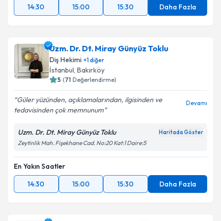
14:30
15:00
15:30
Daha Fazla
Uzm. Dr. Dt. Miray Günyüz Toklu
Diş Hekimi
+
1
diğer
İstanbul
, Bakırköy
5
(
71
Değerlendirme)
Güler yüzünden, açıklamalarından, ilgisinden ve
Devamı
tedavisinden çok memnunum
Uzm. Dr. Dt. Miray Günyüz Toklu
Haritada Göster
Zeytinlik Mah. Fişekhane Cad. No:20 Kat:1 Daire:5
En Yakın Saatler
14:30
15:00
15:30
Daha Fazla