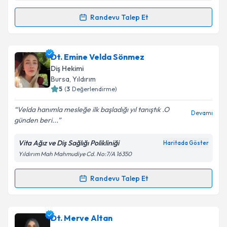
Randevu Talep Et
Randevu Takvimi Talebi
Dt. Serhat Önen
için randevu takvimi talebi
Dt. Emine Velda Sönmez
oluşturun. Size bu uzmandan randevu almanız için bir
Diş Hekimi
takvim hazırlandığında e-posta ile bilgilendireceğiz.
Bursa
, Yıldırım
5
(
3
Değerlendirme)
E-posta Adresiniz
Velda hanımla mesleğe ilk başladığı yıl tanıştık .O
Devamı
günden beri...
Vita Ağız ve Diş Sağlığı Polikliniği
Haritada Göster
Kişisel verilerimin işlenmesine ilişkin
Aydınlatma
Yıldırım Mah Mahmudiye Cd. No:7/A 16350
Metni
'ni okudum ve kişisel verilerimin belirtilen
kapsamda işlenmesini kabul ediyorum.
Randevu Talep Et
Randevu Takvimi Talebi
Takvim Talebini Gönder
Dt. Emine Velda Sönmez
için randevu takvimi talebi
Dt. Merve Altan