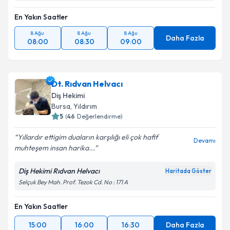
En Yakın Saatler
8 Ağu
8 Ağu
8 Ağu
Daha Fazla
08:00
08:30
09:00
Dt. Rıdvan Helvacı
Diş Hekimi
Bursa
, Yıldırım
5
(
46
Değerlendirme)
Yıllardır ettigim duaların karşılığı eli çok hafif
Devamı
muhteşem insan harika...
Diş Hekimi Rıdvan Helvacı
Haritada Göster
Selçuk Bey Mah. Prof. Tezok Cd. No : 171 A
En Yakın Saatler
15:00
16:00
16:30
Daha Fazla