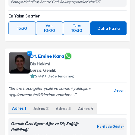
Fethiye Mahallesi, Sanayi Cad. Solukçu İş Merkezi No:327
En Yakın Saatler
Yarın
Yarın
15:30
Daha Fazla
10:00
10:30
Dt. Emine Kara
Diş Hekimi
Bursa
, Gemlik
5
(
497
Değerlendirme)
Emine hoca güler yüzlü ve samimi yaklaşımı
Devamı
uygulanacak tetkiklerinin anlatımı...
Adres
1
Adres
2
Adres
3
Adres
4
Gemlik Özel Egem Ağız ve Diş Sağlığı
Haritada Göster
Polikliniği