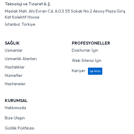
Teknoloji ve Ticaret A.Ş.
Maslak Mah. Ahi Evran Cd. A.O.S 55 Sokak No:2 Aksoy Plaza Giriş
Kat Kolektif House
İstanbul, Türkiye
SAĞLIK
PROFESYONELLER
Uzmanlar
Doktorlar İçin
Uzmanlık Alanları
Web Siteniz İçin
Hastalıklar
Kariyer
İşe Alım
Hizmetler
Hastaneler
KURUMSAL
Hakkımızda
Bize Ulaşın
Gizlilik Politikası