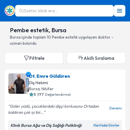
Doktor, klinik ara...
Pembe estetik, Bursa
Bursa
içinde toplam
10
Pembe estetik
uygulayan doktor -
uzman bulundu
Filtrele
Akıllı Sıralama
Dt. Emre Güldüren
Diş Hekimi
Bursa
, Nilüfer
5
(
177
Değerlendirme)
Güler yüzlü, çocuklardaki dişçi korkusunu Ortadan
Devamı
kaldıran çok iyi bir...
Klinik Bursa Ağız ve Diş Sağlığı Polikliniği
Haritada Göster