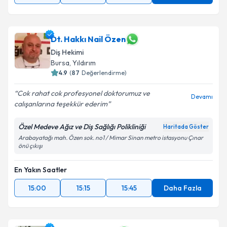
Dt. Hakkı Nail Özen
Diş Hekimi
Bursa
, Yıldırım
4.9
(
87
Değerlendirme)
Cok rahat cok profesyonel doktorumuz ve
Devamı
calışanlarına teşekkür ederim
Özel Medeve Ağız ve Diş Sağlığı Polikliniği
Haritada Göster
Arabayatağı mah. Özen sok. no1 / Mimar Sinan metro istasyonu Çınar
önü çıkışı
En Yakın Saatler
15:00
15:15
15:45
Daha Fazla