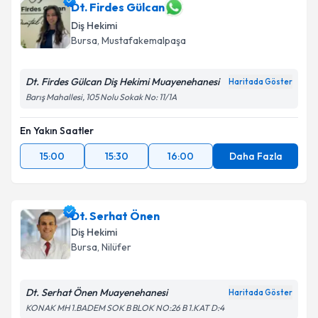
Dt. Firdes Gülcan
Diş Hekimi
Bursa
, Mustafakemalpaşa
Dt. Firdes Gülcan Diş Hekimi Muayenehanesi
Haritada Göster
Barış Mahallesi, 105 Nolu Sokak No: 11/1A
En Yakın Saatler
15:00
15:30
16:00
Daha Fazla
Dt. Serhat Önen
Diş Hekimi
Bursa
, Nilüfer
Dt. Serhat Önen Muayenehanesi
Haritada Göster
KONAK MH 1.BADEM SOK B BLOK NO:26 B 1.KAT D:4