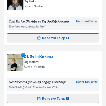
oluşturun. Size bu uzmandan randevu almanız için bir
Diş Hekimi
takvim hazırlandığında e-posta ile bilgilendireceğiz.
Bursa
, Nilüfer
E-posta Adresiniz
Özel Eyrice Diş Ağız ve Diş Sağlığı Merkezi
Haritada Göster
Esentepe Mah, Kasap Sk. No:1
Kişisel verilerimin işlenmesine ilişkin
Aydınlatma
Randevu Talep Et
Randevu Takvimi Talebi
Metni
'ni okudum ve kişisel verilerimin belirtilen
kapsamda işlenmesini kabul ediyorum.
Dt. Merve Altan
için randevu takvimi talebi oluşturun.
Dt. Selin Kırkıncı
Size bu uzmandan randevu almanız için bir takvim
Takvim Talebini Gönder
Diş Hekimi
hazırlandığında e-posta ile bilgilendireceğiz.
Bursa
, Yıldırım
E-posta Adresiniz
Dentarena Ağız ve Diş Sağlığı Polikliniği
Haritada Göster
Millet Mah. Şüheda Cad. B Blok No:29/C
Kişisel verilerimin işlenmesine ilişkin
Aydınlatma
Randevu Talep Et
Randevu Takvimi Talebi
Metni
'ni okudum ve kişisel verilerimin belirtilen