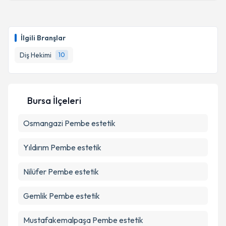
kapsamda işlenmesini kabul ediyorum.
Dt. Selin Kırkıncı
için randevu takvimi talebi
oluşturun. Size bu uzmandan randevu almanız için bir
Takvim Talebini Gönder
İlgili Branşlar
takvim hazırlandığında e-posta ile bilgilendireceğiz.
Diş Hekimi
10
E-posta Adresiniz
Bursa İlçeleri
Kişisel verilerimin işlenmesine ilişkin
Aydınlatma
Osmangazi
Metni
Pembe estetik
'ni okudum ve kişisel verilerimin belirtilen
kapsamda işlenmesini kabul ediyorum.
Yıldırım
Pembe estetik
Takvim Talebini Gönder
Nilüfer
Pembe estetik
Gemlik
Pembe estetik
Mustafakemalpaşa
Pembe estetik