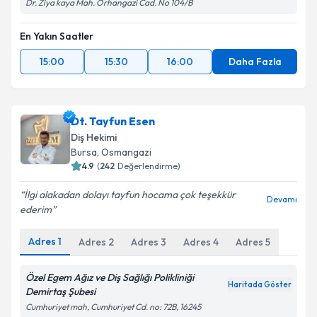
Dr. Ziya kaya Mah. Orhangazi Cad. No 104/B
En Yakın Saatler
15:00
15:30
16:00
Daha Fazla
Dt. Tayfun Esen
Diş Hekimi
Bursa
, Osmangazi
4.9
(
242
Değerlendirme)
İlgi alakadan dolayı tayfun hocama çok teşekkür
Devamı
ederim
Adres
1
Adres
2
Adres
3
Adres
4
Adres
5
Özel Egem Ağız ve Diş Sağlığı Polikliniği
Haritada Göster
Demirtaş Şubesi
Cumhuriyet mah, Cumhuriyet Cd. no: 72B, 16245