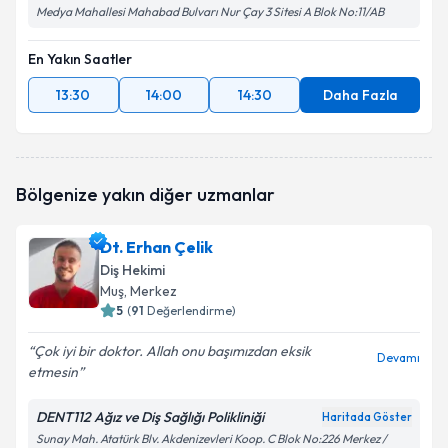
Medya Mahallesi Mahabad Bulvarı Nur Çay 3 Sitesi A Blok No:11/AB
En Yakın Saatler
13:30
14:00
14:30
Daha Fazla
Bölgenize yakın diğer uzmanlar
Dt. Erhan Çelik
Diş Hekimi
Muş
, Merkez
5
(
91
Değerlendirme)
Çok iyi bir doktor. Allah onu başımızdan eksik
Devamı
etmesin
DENT112 Ağız ve Diş Sağlığı Polikliniği
Haritada Göster
Sunay Mah. Atatürk Blv. Akdenizevleri Koop. C Blok No:226 Merkez /