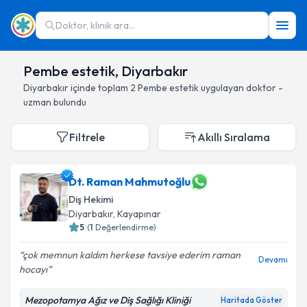
Doktor, klinik ara...
Pembe estetik, Diyarbakır
Diyarbakır
içinde toplam
2
Pembe estetik
uygulayan doktor -
uzman bulundu
Filtrele
Akıllı Sıralama
Dt. Raman Mahmutoğlu
Diş Hekimi
Diyarbakır
, Kayapınar
5
(
1
Değerlendirme)
çok memnun kaldım herkese tavsiye ederim raman
Devamı
hocayı
Mezopotamya Ağız ve Diş Sağlığı Kliniği
Haritada Göster