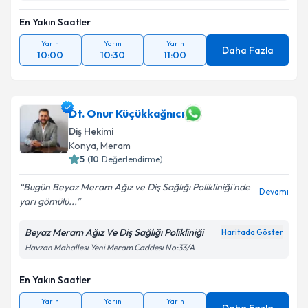
En Yakın Saatler
Yarın
Yarın
Yarın
Daha Fazla
10:00
10:30
11:00
Dt. Onur Küçükkağnıcı
Diş Hekimi
Konya
, Meram
5
(
10
Değerlendirme)
Bugün Beyaz Meram Ağız ve Diş Sağlığı Polikliniği'nde
Devamı
yarı gömülü...
Beyaz Meram Ağız Ve Diş Sağlığı Polikliniği
Haritada Göster
Havzan Mahallesi Yeni Meram Caddesi No:33/A
En Yakın Saatler
Yarın
Yarın
Yarın