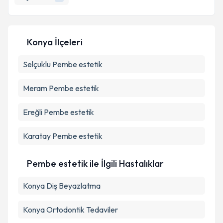
E-posta Adresiniz
Konya İlçeleri
Selçuklu
Kişisel verilerimin işlenmesine ilişkin
Pembe estetik
Aydınlatma
Metni
'ni okudum ve kişisel verilerimin belirtilen
kapsamda işlenmesini kabul ediyorum.
Meram
Pembe estetik
Ereğli
Pembe estetik
Takvim Talebini Gönder
Karatay
Pembe estetik
Pembe estetik ile İlgili Hastalıklar
Konya Diş Beyazlatma
Konya Ortodontik Tedaviler