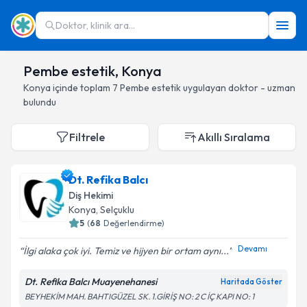
Doktor, klinik ara...
Pembe estetik, Konya
Konya
içinde toplam
7
Pembe estetik
uygulayan doktor - uzman
bulundu
Filtrele
Akıllı Sıralama
Dt. Refika Balcı
Diş Hekimi
Konya
, Selçuklu
5
(
68
Değerlendirme)
Devamı
İlgi alaka çok iyi. Temiz ve hijyen bir ortam aynı...
Dt. Refika Balcı Muayenehanesi
Haritada Göster
BEYHEKİM MAH. BAHTIGÜZEL SK. 1.GİRİŞ NO: 2 C İÇ KAPI NO: 1