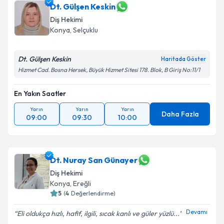
Dt. Gülşen Keskin
Diş Hekimi
Konya
, Selçuklu
Dt. Gülşen Keskin
Haritada Göster
Hizmet Cad. Bosna Hersek, Büyük Hizmet Sitesi 178. Blok, B Giriş No:11/1
En Yakın Saatler
Yarın
Yarın
Yarın
Daha Fazla
09:00
09:30
10:00
Dt. Nuray San Günayer
Diş Hekimi
Konya
, Ereğli
5
(
4
Değerlendirme)
Devamı
Eli oldukça hızlı, hafif, ilgili, sıcak kanlı ve güler yüzlü...