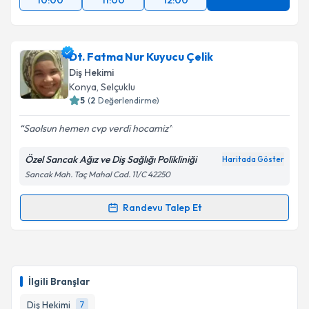
10:00
11:00
12:00
Dt. Fatma Nur Kuyucu Çelik
Diş Hekimi
Konya
, Selçuklu
5
(
2
Değerlendirme)
Saolsun hemen cvp verdi hocamiz
Özel Sancak Ağız ve Diş Sağlığı Polikliniği
Haritada Göster
Sancak Mah. Taç Mahal Cad. 11/C 42250
Randevu Talep Et
Randevu Takvimi Talebi
Dt. Fatma Nur Kuyucu Çelik
için randevu takvimi
talebi oluşturun. Size bu uzmandan randevu almanız
İlgili Branşlar
için bir takvim hazırlandığında e-posta ile
bilgilendireceğiz.
Diş Hekimi
7