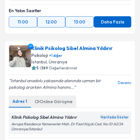
En Yakın Saatler
11:00
12:00
13:00
Daha Fazla
Klinik Psikolog Sibel Almina Yıldırır
Psikoloji
+
1
diğer
İstanbul
,
Ümraniye
5
(
389
Değerlendirme)
İstanbul anadolu yakasında alanında uzman bir
Devamı
psikolog ararken Almina hanımı...
Adres
1
Online Görüşme
Klinik Psikolog Sibel Almina Yıldırır
Haritada Göster
Avrupa Residence Yamanevler Mah. Dr Fazıl Küçük Cad. No:10 A2/24
Ümraniye/İstanbul