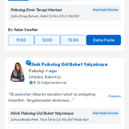
Psikolog Emin Terapi Merkezi
Haritada Göster
Çetin Emeç Bulvarı, Kabil Cd No:3 D:2, 06000
En Yakın Saatler
11:00
12:00
13:00
Daha Fazla
Klinik Psikolog Gül Buket Yalçınkaya
Psikoloji
+
1
diğer
İstanbul
,
Bakırköy
5
(
2
Değerlendirme)
İlk seanstan itibaren kendimi rahat ve anlaşılmış
Devamı
hissettim. Yargılamadan dinlemesi...
Klinik Psikolog Gül Buket Yalçınkaya
Haritada Göster
Zuhuratbaba Mah. Yüce Tarla Cd. No.65/1 Hüda Apt.