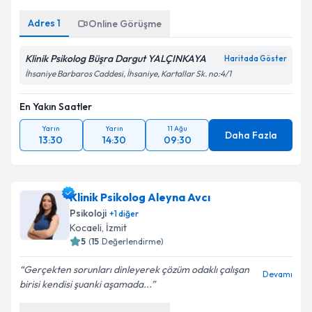
Adres
1
Online Görüşme
Klinik Psikolog Büşra Dargut YALÇINKAYA
Haritada Göster
İhsaniye Barbaros Caddesi, İhsaniye, Kartallar Sk. no:4/1
En Yakın Saatler
Yarın
Yarın
11 Ağu
Daha Fazla
13:30
14:30
09:30
Klinik Psikolog Aleyna Avcı
Psikoloji
+
1
diğer
Kocaeli
,
İzmit
5
(
15
Değerlendirme)
Gerçekten sorunları dinleyerek çözüm odaklı çalışan
Devamı
birisi kendisi şuanki aşamada...