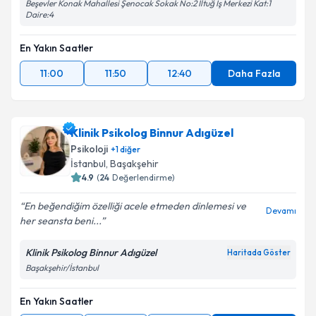
Beşevler Konak Mahallesi Şenocak Sokak No:2 İltuğ İş Merkezi Kat:1
Daire:4
En Yakın Saatler
11:00
11:50
12:40
Daha Fazla
Klinik Psikolog Binnur Adıgüzel
Psikoloji
+
1
diğer
İstanbul
,
Başakşehir
4.9
(
24
Değerlendirme)
En beğendiğim özelliği acele etmeden dinlemesi ve
Devamı
her seansta beni...
Klinik Psikolog Binnur Adıgüzel
Haritada Göster
Başakşehir/İstanbul
En Yakın Saatler