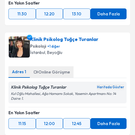
En Yakın Saatler
11:30
12:20
13:10
Daha Fazla
Klinik Psikolog Tuğçe Turanlar
Psikoloji
+
1
diğer
İstanbul
,
Beyoğlu
Adres
1
Online Görüşme
Klinik Psikolog Tuğçe Turanlar
Haritada Göster
Kul Oğlu Mahallesi, Ağa Hamamı Sokak, Yasemin Apartmanı No: 14
Daire: 1.
En Yakın Saatler
11:15
12:00
12:45
Daha Fazla