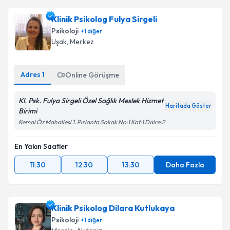
Klinik Psikolog Fulya Sirgeli
Psikoloji
+
1
diğer
Uşak
,
Merkez
Adres
1
Online Görüşme
Kl. Psk. Fulya Sirgeli Özel Sağlık Meslek Hizmet
Haritada Göster
Birimi
Kemal Öz Mahallesi 1. Pırlanta Sokak No:1 Kat:1 Daire:2
En Yakın Saatler
11:30
12:30
13:30
Daha Fazla
Klinik Psikolog Dilara Kutlukaya
Psikoloji
+
1
diğer