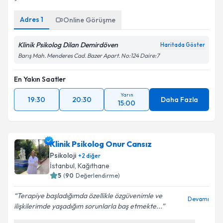
Adres
1
Online Görüşme
Klinik Psikolog Dilan Demirdöven
Haritada Göster
Barış Mah. Menderes Cad. Bazer Apart. No:124 Daire:7
En Yakın Saatler
Yarın
19:30
20:30
Daha Fazla
15:00
Klinik Psikolog Onur Cansız
Psikoloji
+
2
diğer
İstanbul
,
Kağıthane
5
(
90
Değerlendirme)
Terapiye başladığımda özellikle özgüvenimle ve
Devamı
ilişkilerimde yaşadığım sorunlarla baş etmekte...