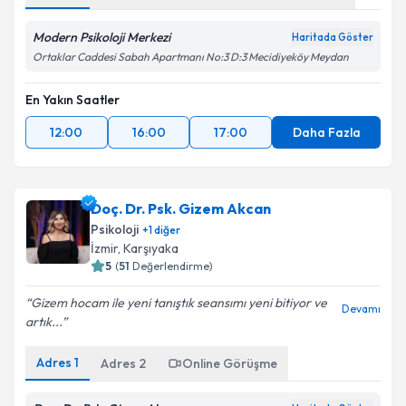
Modern Psikoloji Merkezi
Haritada Göster
Ortaklar Caddesi Sabah Apartmanı No:3 D:3 Mecidiyeköy Meydan
En Yakın Saatler
12:00
16:00
17:00
Daha Fazla
Doç. Dr. Psk. Gizem Akcan
Psikoloji
+
1
diğer
İzmir
,
Karşıyaka
5
(
51
Değerlendirme)
Gizem hocam ile yeni tanıştık seansımı yeni bitiyor ve
Devamı
artık...
Adres
1
Adres
2
Online Görüşme