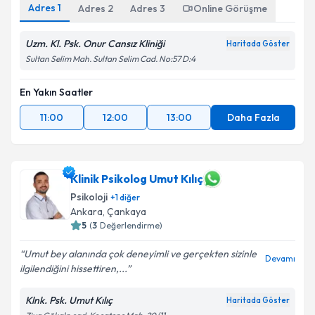
Adres
1
Adres
2
Adres
3
Online Görüşme
Uzm. Kl. Psk. Onur Cansız Kliniği
Haritada Göster
Sultan Selim Mah. Sultan Selim Cad. No:57 D:4
En Yakın Saatler
11:00
12:00
13:00
Daha Fazla
Klinik Psikolog Umut Kılıç
Psikoloji
+
1
diğer
Ankara
,
Çankaya
5
(
3
Değerlendirme)
Umut bey alanında çok deneyimli ve gerçekten sizinle
Devamı
ilgilendiğini hissettiren,...
Klnk. Psk. Umut Kılıç
Haritada Göster