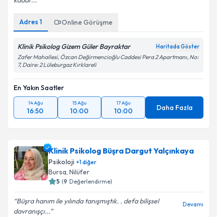
kadar...
Adres
1
Online Görüşme
Klinik Psikolog Gizem Güler Bayraktar
Haritada Göster
Zafer Mahallesi, Özcan Değirmencioğlu Caddesi Pera 2 Apartmanı, No:
7, Daire: 2 Lüleburgaz Kırklareli
En Yakın Saatler
14 Ağu
15 Ağu
17 Ağu
Daha Fazla
16:50
10:00
10:00
Klinik Psikolog Büşra Dargut Yalçınkaya
Psikoloji
+
1
diğer
Bursa
,
Nilüfer
5
(
9
Değerlendirme)
Büşra hanım ile yılında tanışmıştık. . defa bilişsel
Devamı
davranışçı...