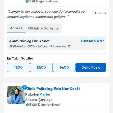
5
(
8
Değerlendirme)
Uzman ile gerçekleşen seanslarda farkındalık ve
Devamı
kendini keşfetme alanlarında gelişim...
Adres
1
Online Görüşme
Klinik Psikolog Ebru Dilber
Haritada Göster
29 Ekim Mah. ÖZlüce Bulv. No :19 İç Kapı No :35
En Yakın Saatler
11:00
13:00
14:00
Daha Fazla
Klinik Psikolog Eda Nur Kesti
Psikoloji
+
1
diğer
Ankara
,
Çankaya
5
(
20
Değerlendirme)