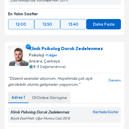
Ziya Gökalp cad. Kocatepe Mah. 20/11
En Yakın Saatler
12:00
12:50
13:40
Daha Fazla
Klinik Psikolog Doruk Zedelenmez
Psikoloji
+
1
diğer
Ankara
,
Çankaya
5
(
1
Değerlendirme)
Düzenli seanslar alıyorum. Hayatımda çok açık
Devamı
görülebilir olumlu gelişmeler yaşıyorum.
Adres
1
Online Görüşme
Klinik Psikolog Doruk Zedelenmez
Haritada Göster
Büyük Esat Mah. Uğur Mumcu Cad. 85/8