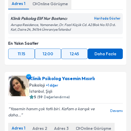
Adres
1
Online Görüşme
Klinik Psikolog Elif Nur Bostancı
Haritada Göster
Avrupa Residence, Yamanevler, Dr. Fazıl Küçük Cd. A2 Blok No:10 D:6.
Kat, Daire 24, 34764 Ümraniye/İstanbul
En Yakın Saatler
11:15
12:00
12:45
Daha Fazla
Klinik Psikolog Yasemin Mısırlı
Psikoloji
+
1
diğer
İstanbul
,
Şişli
5
(
59
Değerlendirme)
Yasemin hanım çok tatlı biri. Kafam o karışık ve
Devamı
daha...
Adres
1
Adres
2
Adres
3
Online Görüşme