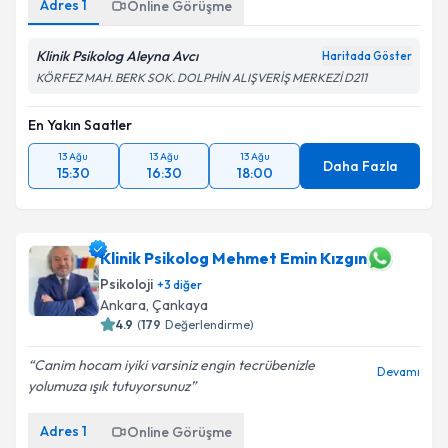
Adres
1
Online Görüşme
Klinik Psikolog Aleyna Avcı
Haritada Göster
KÖRFEZ MAH. BERK SOK. DOLPHİN ALIŞVERİŞ MERKEZİ D211
En Yakın Saatler
13 Ağu
13 Ağu
13 Ağu
Daha Fazla
15:30
16:30
18:00
Klinik Psikolog Mehmet Emin Kızgın
Psikoloji
+
3
diğer
Ankara
,
Çankaya
4.9
(
179
Değerlendirme)
Canim hocam iyiki varsiniz engin tecrübenizle
Devamı
yolumuza ışık tutuyorsunuz
Adres
1
Online Görüşme