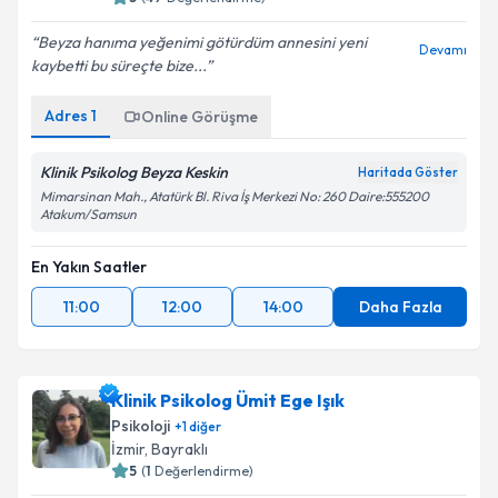
Beyza hanıma yeğenimi götürdüm annesini yeni
Devamı
kaybetti bu süreçte bize...
Adres
1
Online Görüşme
Klinik Psikolog Beyza Keskin
Haritada Göster
Mimarsinan Mah., Atatürk Bl. Riva İş Merkezi No: 260 Daire:555200
Atakum/Samsun
En Yakın Saatler
11:00
12:00
14:00
Daha Fazla
Klinik Psikolog Ümit Ege Işık
Psikoloji
+
1
diğer
İzmir
,
Bayraklı
5
(
1
Değerlendirme)