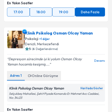
En Yakın Saatler
17:00
18:00
19:00
Daha Fazla
Klinik Psikolog Osman Olcay Yaman
Psikoloji
+
1
diğer
Denizli
,
Merkezefendi
5
(
6
Değerlendirme)
Depresyon sürecimde iyi ki yolum Osman Olcay
Devamı
Yaman hocamla kesişmiş....
Adres
1
Online Görüşme
Klinik Psikolog Osman Olcay Yaman
Haritada Göster
Selçukbey Mahallesi, Şehit Piyade Komando Er Mehmet Avcı Caddesi,
No: 34J23
En Yakın Saatler