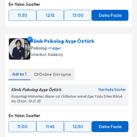
En Yakın Saatler
11:30
12:15
13:00
Daha Fazla
Klinik Psikolog Ayşe Öztürk
Psikoloji
+
1
diğer
İstanbul
,
Kadıköy
Adres
1
Online Görüşme
Klinik Psikolog Ayşe Öztürk
Haritada Göster
Kozyatağı Mahallesi. Bayar cd. Gülbahar sokak Ege Yıldız Sitesi B blok
No:15 Kat : 10 D: 35
En Yakın Saatler
11:00
11:45
12:30
Daha Fazla