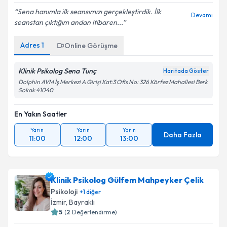
Sena hanımla ilk seansımızı gerçekleştirdik. İlk
Devamı
seanstan çıktığım andan itibaren...
Adres
1
Online Görüşme
Klinik Psikolog Sena Tunç
Haritada Göster
Dolphin AVM İş Merkezi A Girişi Kat:3 Ofis No: 326 Körfez Mahallesi Berk
Sokak 41040
En Yakın Saatler
Yarın
Yarın
Yarın
Daha Fazla
11:00
12:00
13:00
Klinik Psikolog Gülfem Mahpeyker Çelik
Psikoloji
+
1
diğer
İzmir
,
Bayraklı
5
(
2
Değerlendirme)