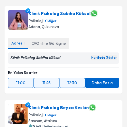
Klinik Psikolog Sabiha Köksal
Psikoloji
+
1
diğer
Adana
,
Çukurova
Adres
1
Online Görüşme
Klinik Psikolog Sabiha Köksal
Haritada Göster
En Yakın Saatler
11:00
11:45
12:30
Daha Fazla
Klinik Psikolog Beyza Keskin
Psikoloji
+
1
diğer
Samsun
,
Atakum
5
(
49
Değerlendirme)