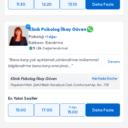
11:30
12:20
13:10
Daha Fazla
Klinik Psikolog İlkay Güven
Psikoloji
+
1
diğer
Balıkesir
,
Bandırma
5
(
24
Değerlendirme)
Bana karşı çok açıklamalı yönlendirme mükemmel
Devamı
bilgilendirme bana karşı enerjimiz...
Klinik Psikolog İlkay Güven
Haritada Göster
Paşakent Mah. Şehit Bedir Karabıyık Cad. Cumhuriyet Ap. No : 7/B
En Yakın Saatler
11 Ağu
15:00
17:00
Daha Fazla
15:00