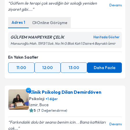
Gülfem ile terapi çok sevdiğin bir sokağı yeniden
Devamı
ziyaret gibi....
Adres
1
Online Görüşme
GÜLFEM MAHPEYKER ÇELİK
Haritada Göster
Mansuroğlu Mah. 1593/1 Sok. No:14 G Blok Kat:1 Daire:4 Bayraklı İzmir
En Yakın Saatler
11:00
12:00
13:00
Daha Fazla
Klinik Psikolog Dilan Demirdöven
Psikoloji
+
1
diğer
İzmir
,
Buca
5
(
7
Değerlendirme)
Farkındalık dolu bir seansı benim icin. . Bana kattıkları
Devamı
çok...