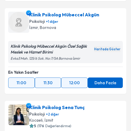
Klinik Psikolog Mübeccel Akgün
Psikoloji
+
1
diğer
İzmir
,
Bornova
Klinik Psikolog Mübeccel Akgün Özel Sağlık
Haritada Göster
Meslek ve Hizmet Birimi
Evka3 Mah. 125/6 Sok. No:7/5A Bornova İzmir
En Yakın Saatler
11:00
11:30
12:00
Daha Fazla
Klinik Psikolog Sena Tunç
Psikoloji
+
2
diğer
Kocaeli
,
İzmit
5
(
176
Değerlendirme)