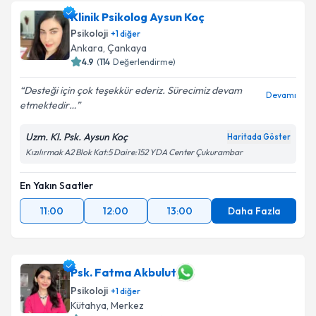
Klinik Psikolog Aysun Koç
Psikoloji
+
1
diğer
Ankara
,
Çankaya
4.9
(
114
Değerlendirme)
Desteği için çok teşekkür ederiz. Sürecimiz devam
Devamı
etmektedir…
Uzm. Kl. Psk. Aysun Koç
Haritada Göster
Kızılırmak A2 Blok Kat:5 Daire:152 YDA Center Çukurambar
En Yakın Saatler
11:00
12:00
13:00
Daha Fazla
Psk. Fatma Akbulut
Psikoloji
+
1
diğer
Kütahya
,
Merkez