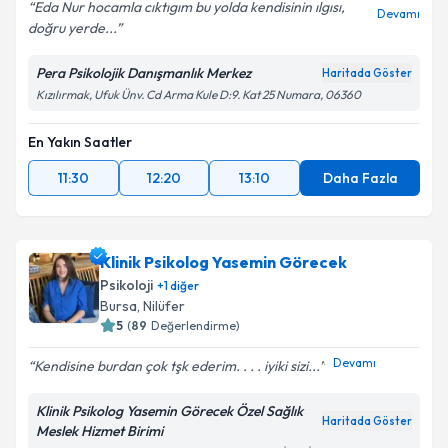
Eda Nur hocamla cıktıgım bu yolda kendisinin ılgısı,
Devamı
doğru yerde...
Pera Psikolojik Danışmanlık Merkez
Haritada Göster
Kızılırmak, Ufuk Ünv. Cd Arma Kule D:9. Kat 25 Numara, 06360
En Yakın Saatler
11:30
12:20
13:10
Daha Fazla
Klinik Psikolog Yasemin Görecek
Psikoloji
+
1
diğer
Bursa
,
Nilüfer
5
(
89
Değerlendirme)
Devamı
Kendisine burdan çok tşk ederim. . . . iyiki sizi...
Klinik Psikolog Yasemin Görecek Özel Sağlık
Haritada Göster
Meslek Hizmet Birimi