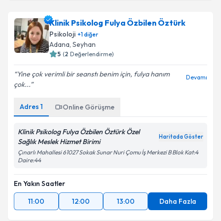
Klinik Psikolog Fulya Özbilen Öztürk
Psikoloji
+
1
diğer
Adana
,
Seyhan
5
(
2
Değerlendirme)
Yine çok verimli bir seanstı benim için, fulya hanım
Devamı
çok...
Adres
1
Online Görüşme
Klinik Psikolog Fulya Özbilen Öztürk Özel
Haritada Göster
Sağlık Meslek Hizmet Birimi
Çınarlı Mahallesi 61027 Sokak Sunar Nuri Çomu İş Merkezi B Blok Kat:4
Daire:44
En Yakın Saatler
11:00
12:00
13:00
Daha Fazla