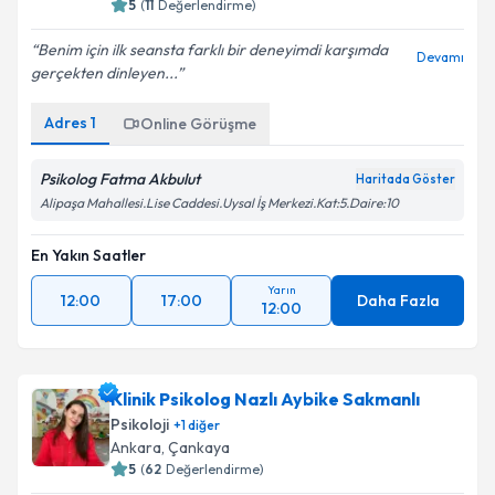
5
(
11
Değerlendirme)
Benim için ilk seansta farklı bir deneyimdi karşımda
Devamı
gerçekten dinleyen...
Adres
1
Online Görüşme
Psikolog Fatma Akbulut
Haritada Göster
Alipaşa Mahallesi.Lise Caddesi.Uysal İş Merkezi.Kat:5.Daire:10
En Yakın Saatler
Yarın
12:00
17:00
Daha Fazla
12:00
Klinik Psikolog Nazlı Aybike Sakmanlı
Psikoloji
+
1
diğer
Ankara
,
Çankaya
5
(
62
Değerlendirme)