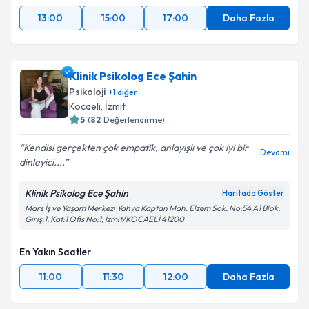
13:00
15:00
17:00
Daha Fazla
Klinik Psikolog Ece Şahin
Psikoloji
+
1
diğer
Kocaeli
,
İzmit
5
(
82
Değerlendirme)
Kendisi gerçekten çok empatik, anlayışlı ve çok iyi bir
Devamı
dinleyici....
Klinik Psikolog Ece Şahin
Haritada Göster
Mars İş ve Yaşam Merkezi Yahya Kaptan Mah. Elzem Sok. No:54 A1 Blok,
Giriş:1, Kat:1 Ofis No:1, İzmit/KOCAELİ 41200
En Yakın Saatler
11:00
11:30
12:00
Daha Fazla