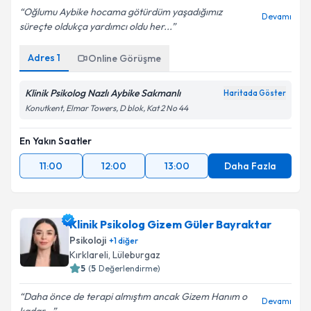
Oğlumu Aybike hocama götürdüm yaşadığımız
Devamı
süreçte oldukça yardımcı oldu her...
Adres
1
Online Görüşme
Klinik Psikolog Nazlı Aybike Sakmanlı
Haritada Göster
Konutkent, Elmar Towers, D blok, Kat 2 No 44
En Yakın Saatler
11:00
12:00
13:00
Daha Fazla
Klinik Psikolog Gizem Güler Bayraktar
Psikoloji
+
1
diğer
Kırklareli
,
Lüleburgaz
5
(
5
Değerlendirme)
Daha önce de terapi almıştım ancak Gizem Hanım o
Devamı