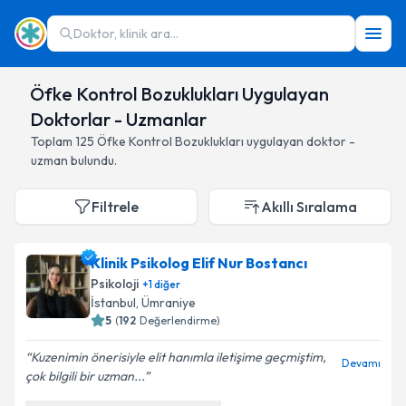
Doktor, klinik ara...
Öfke Kontrol Bozuklukları Uygulayan
Doktorlar - Uzmanlar
Toplam
125
Öfke Kontrol Bozuklukları
uygulayan doktor -
uzman bulundu.
Filtrele
Akıllı Sıralama
Klinik Psikolog Elif Nur Bostancı
Psikoloji
+
1
diğer
İstanbul
,
Ümraniye
5
(
192
Değerlendirme)
Kuzenimin önerisiyle elit hanımla iletişime geçmiştim,
Devamı
çok bilgili bir uzman...