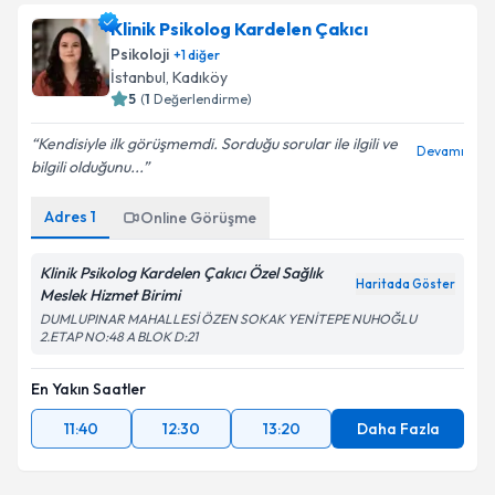
Klinik Psikolog Kardelen Çakıcı
Psikoloji
+
1
diğer
İstanbul
,
Kadıköy
5
(
1
Değerlendirme)
Kendisiyle ilk görüşmemdi. Sorduğu sorular ile ilgili ve
Devamı
bilgili olduğunu...
Adres
1
Online Görüşme
Klinik Psikolog Kardelen Çakıcı Özel Sağlık
Haritada Göster
Meslek Hizmet Birimi
DUMLUPINAR MAHALLESİ ÖZEN SOKAK YENİTEPE NUHOĞLU
2.ETAP NO:48 A BLOK D:21
En Yakın Saatler
11:40
12:30
13:20
Daha Fazla