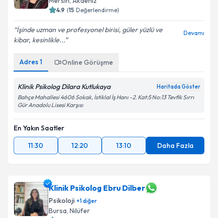
Mersin
,
Akdeniz
4.9
(
15
Değerlendirme)
İşinde uzman ve profesyonel birisi, güler yüzlü ve
Devamı
kibar, kesinlikle...
Adres
1
Online Görüşme
Klinik Psikolog Dilara Kutlukaya
Haritada Göster
Bahçe Mahallesi 4606 Sokak, İstiklal İş Hanı -2. Kat:5 No:13 Tevfik Sırrı
Gür Anadolu Lisesi Karşısı
En Yakın Saatler
11:30
12:20
13:10
Daha Fazla
Klinik Psikolog Ebru Dilber
Psikoloji
+
1
diğer
Bursa
,
Nilüfer