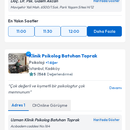
Doç. Dr. Psk. Gizem Akcan
Haritada Göster
Mavişehir Yali Mah. 6500/1 Sok. Park Yaşam Sitesi H/12
En Yakın Saatler
11:00
11:30
12:00
Daha Fazla
Klinik Psikolog Batuhan Toprak
Psikoloji
+
1
diğer
İstanbul
,
Kadıköy
5
(
1568
Değerlendirme)
Çok değerli ve kıymetli bir psikologtur çok
Devamı
memnunum
Adres
1
Online Görüşme
Uzman Klinik Psikolog Batuhan Toprak
Haritada Göster
Acıbadem caddesi No:164