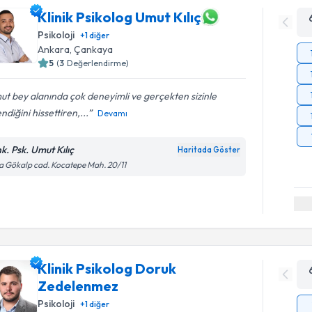
Klinik Psikolog Umut Kılıç
Psikoloji
+
1
diğer
Ankara
, Çankaya
5
(
3
Değerlendirme)
t bey alanında çok deneyimli ve gerçekten sizinle
lendiğini hissettiren,...
Devamı
nk. Psk. Umut Kılıç
Haritada Göster
a Gökalp cad. Kocatepe Mah. 20/11
Klinik Psikolog Doruk
Zedelenmez
Psikoloji
+
1
diğer