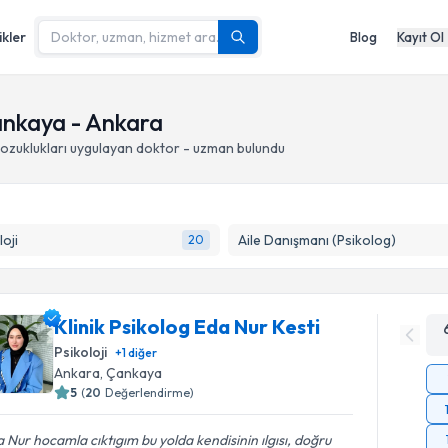
ikler
Blog
Kayıt Ol
ankaya - Ankara
ozuklukları
uygulayan doktor - uzman bulundu
loji
Aile Danışmanı (Psikolog)
20
Klinik Psikolog Eda Nur Kesti
Psikoloji
+
1
diğer
Ankara
, Çankaya
5
(
20
Değerlendirme)
 Nur hocamla cıktıgım bu yolda kendisinin ılgısı, doğru