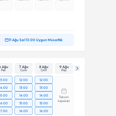
11 Ağu
Sal
10:00
Uygun Müsaitlik
6 Ağu
7 Ağu
8 Ağu
9 Ağu
Per
Cum
Cmt
Paz
13:00
12:00
12:00
14:00
13:00
13:00
15:00
14:00
14:00
Takvim
kapalıdır
16:00
15:00
15:00
17:00
16:00
16:00