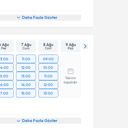
Daha Fazla Göster
6 Ağu
7 Ağu
8 Ağu
9 Ağu
Per
Cum
Cmt
Paz
13:00
11:00
09:00
14:00
12:00
10:00
15:00
13:00
11:00
Takvim
kapalıdır
16:00
14:00
12:00
17:00
15:00
13:00
Daha Fazla Göster