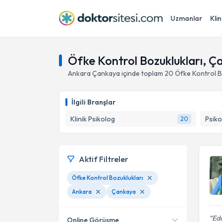
Uzmanlar
Klin
Öfke Kontrol Bozuklukları, Ç
Ankara
Çankaya
içinde toplam
20
Öfke Kontrol B
İlgili Branşlar
Klinik Psikolog
Psiko
20
Aktif Filtreler
Öfke Kontrol Bozuklukları
Ankara
Çankaya
Eda
Online Görüşme