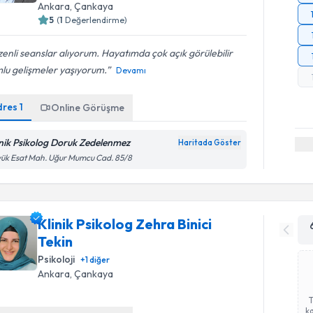
Ankara
, Çankaya
5
(
1
Değerlendirme)
enli seanslar alıyorum. Hayatımda çok açık görülebilir
lu gelişmeler yaşıyorum.
Devamı
dres
1
Online Görüşme
inik Psikolog Doruk Zedelenmez
Haritada Göster
ük Esat Mah. Uğur Mumcu Cad. 85/8
Klinik Psikolog Zehra Binici
Tekin
Psikoloji
+
1
diğer
Ankara
, Çankaya
ka