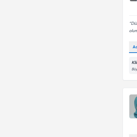
Düz
olum
A
Kl
Büy