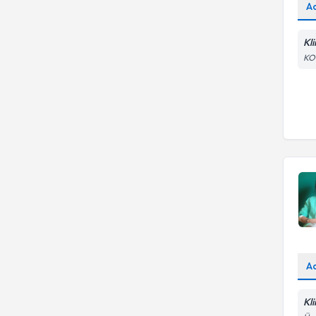
A
Kli
KO
A
Kl