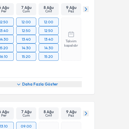
6 Ağu
7 Ağu
8 Ağu
9 Ağu
Per
Cum
Cmt
Paz
12:50
12:00
12:00
13:40
12:50
12:50
14:30
13:40
13:40
Takvim
kapalıdır
15:20
14:30
14:30
16:10
15:20
15:20
Daha Fazla Göster
6 Ağu
7 Ağu
8 Ağu
9 Ağu
Per
Cum
Cmt
Paz
13:10
09:00