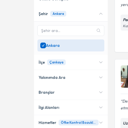
yerd
Şehir
Ankara
Online danışmanlık sunan
Pe
uzmanları göster
Kız
Sadece
Ankara
bölgesinde
uzman ara
Ankara
İlçe
Çankaya
Yakınımda Ara
Branşlar
Konumuma yakın uzmanları
Çankaya
göster
Des
Yenimahalle
İlgi Alanları
etm
Hizmetler
Öfke Kontrol Bozuklukları
Uz
Klinik Psikolog