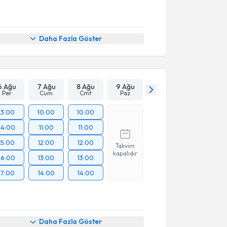
Daha Fazla Göster
6 Ağu
7 Ağu
8 Ağu
9 Ağu
Per
Cum
Cmt
Paz
13:00
10:00
10:00
14:00
11:00
11:00
15:00
12:00
12:00
Takvim
kapalıdır
16:00
13:00
13:00
17:00
14:00
14:00
Daha Fazla Göster