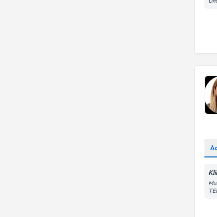
Ümi
A
Kl
Mus
TE