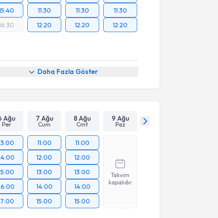
15:40
11:30
11:30
11:30
16:30
12:20
12:20
12:20
Daha Fazla Göster
6 Ağu
7 Ağu
8 Ağu
9 Ağu
Per
Cum
Cmt
Paz
13:00
11:00
11:00
14:00
12:00
12:00
15:00
13:00
13:00
Takvim
kapalıdır
16:00
14:00
14:00
17:00
15:00
15:00