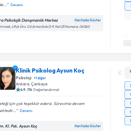
e...
Devamı
ra Psikolojik Danışmanlık Merkez
Haritada Göster
ılırmak, Ufuk Ünv. Cd Arma Kule D:9. Kat 25 Numara, 06360
Klinik Psikolog Aysun Koç
Psikoloji
+
1
diğer
Ankara
, Çankaya
4.9
(
114
Değerlendirme)
teği için çok teşekkür ederiz. Sürecimiz devam
ektedir…
Devamı
m. Kl. Psk. Aysun Koç
Haritada Göster