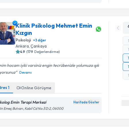
Klinik Psikolog Mehmet Emin
Kızgın
Psikoloji
+
3
diğer
Ankara
, Çankaya
4.9
(
179
Değerlendirme)
im hocam iyiki varsiniz engin tecrübenizle yolumuza ışık
uyorsunuz
Devamı
dres
1
Online Görüşme
ikolog Emin Terapi Merkezi
Haritada Göster
in Emeç Bulvarı, Kabil Cd No:3 D:2, 06000