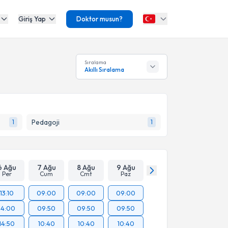
Giriş Yap
Doktor musun?
Sıralama
Akıllı Sıralama
Pedagoji
1
1
6 Ağu
7 Ağu
8 Ağu
9 Ağu
Per
Cum
Cmt
Paz
13:10
09:00
09:00
09:00
14:00
09:50
09:50
09:50
14:50
10:40
10:40
10:40