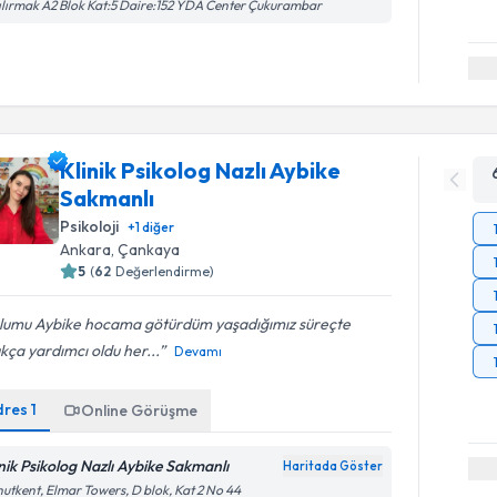
ılırmak A2 Blok Kat:5 Daire:152 YDA Center Çukurambar
Klinik Psikolog Nazlı Aybike
Sakmanlı
Psikoloji
+
1
diğer
Ankara
, Çankaya
5
(
62
Değerlendirme)
lumu Aybike hocama götürdüm yaşadığımız süreçte
kça yardımcı oldu her...
Devamı
dres
1
Online Görüşme
inik Psikolog Nazlı Aybike Sakmanlı
Haritada Göster
utkent, Elmar Towers, D blok, Kat 2 No 44