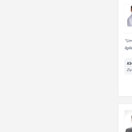
Umu
ilgi
Kl
Ziy