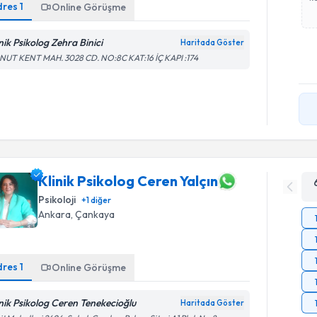
dres
1
Online Görüşme
nik Psikolog Zehra Binici
Haritada Göster
NUT KENT MAH. 3028 CD. NO:8C KAT:16 İÇ KAPI :174
Klinik Psikolog Ceren Yalçın
Psikoloji
+
1
diğer
Ankara
, Çankaya
dres
1
Online Görüşme
inik Psikolog Ceren Tenekecioğlu
Haritada Göster