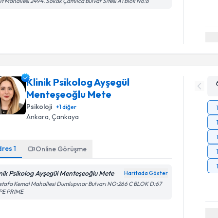
t Mahallesi 2494. Sokak Çamlıca Bulvar Sitesi A1 Blok No:8
Klinik Psikolog Ayşegül
Menteşeoğlu Mete
Psikoloji
+
1
diğer
Ankara
, Çankaya
dres
1
Online Görüşme
inik Psikolog Ayşegül Menteşeoğlu Mete
Haritada Göster
tafa Kemal Mahallesi Dumlupınar Bulvarı NO:266 C BLOK D:67
PE PRIME