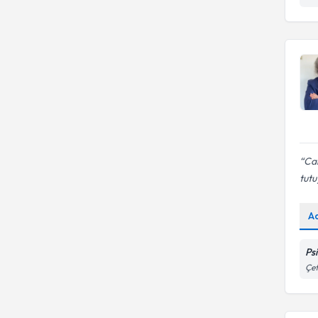
Üsküdar Üniversitesi
Fobiler
İstanbul Bilim Üniversitesi
ISTANBUL AYDIN UNIVERSITESI
ORTA DOĞU TEKNİK
ÜNİVERSİTESİ
Can
tut
A
Ps
Çet