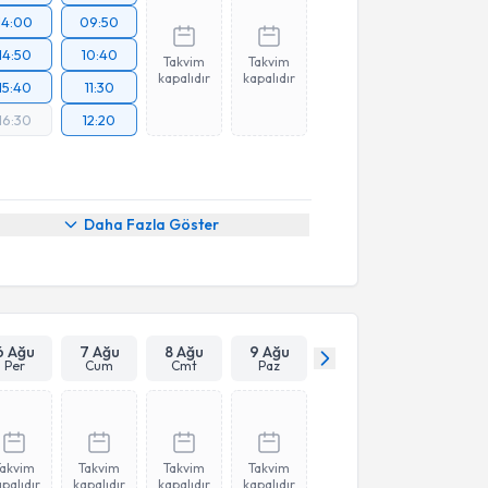
14:00
09:50
14:50
10:40
Takvim
Takvim
kapalıdır
kapalıdır
15:40
11:30
16:30
12:20
Daha Fazla Göster
6 Ağu
7 Ağu
8 Ağu
9 Ağu
Per
Cum
Cmt
Paz
Takvim
Takvim
Takvim
Takvim
palıdır
kapalıdır
kapalıdır
kapalıdır