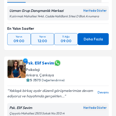
Uzman Grup Danışmanlık Merkezi
Haritada Göster
Kızılırmak Mahallesi 1446. Cadde HalkBank Sitesi D Blok A numara
En Yakın Saatler
Yarın
Yarın
11 Ağu
Daha Fazla
09:00
12:00
09:00
Psk. Elif Sevim
Psikoloji
Ankara
, Çankaya
5
(
1573
Değerlendirme)
Yaklaşık birkaç aydır düzenli görüşmelerimize devam
Devamı
ediyoruz ve hayatımda gerçekten...
Psk. Elif Sevim
Haritada Göster
Çayyolu Mahallesi 2505 Sokak No:33 D:4