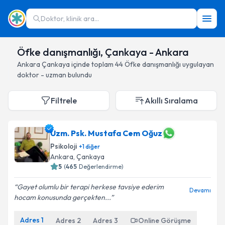
Doktor, klinik ara...
Öfke danışmanlığı, Çankaya - Ankara
Ankara
Çankaya
içinde toplam
44
Öfke danışmanlığı
uygulayan
doktor - uzman bulundu
Filtrele
Akıllı Sıralama
Uzm. Psk. Mustafa Cem Oğuz
Psikoloji
+
1
diğer
Ankara
, Çankaya
5
(
465
Değerlendirme)
Gayet olumlu bir terapi herkese tavsiye ederim
Devamı
hocam konusunda gerçekten...
Adres
1
Adres
2
Adres
3
Online Görüşme