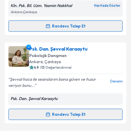
Kln. Psk. Bil. Uzm. Yasmin Nakkhal
Haritada Göster
Ankara Çankaya
Kişisel verilerimin işlenmesine ilişkin
Aydınlatma
Metni
'ni okudum ve kişisel verilerimin belirtilen
kapsamda işlenmesini kabul ediyorum.
Randevu Talep Et
Randevu Takvimi Talebi
Takvim Talebini Gönder
Klinik Psikolog Yasmin Nakkhal
için randevu
Psk. Dan. Şevval Karaaytu
takvimi talebi oluşturun. Size bu uzmandan randevu
Psikolojik Danışman
almanız için bir takvim hazırlandığında e-posta ile
Ankara
, Çankaya
bilgilendireceğiz.
4.9
(
13
Değerlendirme)
E-posta Adresiniz
Şevval hoca ile seanslarım bana güven ve huzur
Devamı
veriyor bunu...
Psk. Dan. Şevval Karaaytu
Kişisel verilerimin işlenmesine ilişkin
Aydınlatma
Metni
'ni okudum ve kişisel verilerimin belirtilen
Randevu Talep Et
Randevu Takvimi Talebi
kapsamda işlenmesini kabul ediyorum.