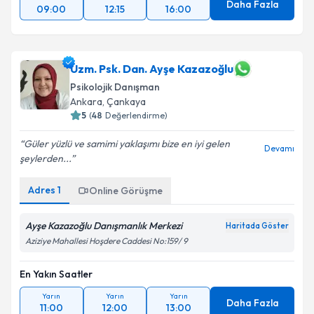
Daha Fazla
09:00
12:15
16:00
Uzm. Psk. Dan. Ayşe Kazazoğlu
Psikolojik Danışman
Ankara
, Çankaya
5
(
48
Değerlendirme)
Güler yüzlü ve samimi yaklaşımı bize en iyi gelen
Devamı
şeylerden...
Adres
1
Online Görüşme
Ayşe Kazazoğlu Danışmanlık Merkezi
Haritada Göster
Aziziye Mahallesi Hoşdere Caddesi No:159/ 9
En Yakın Saatler
Yarın
Yarın
Yarın
Daha Fazla
11:00
12:00
13:00