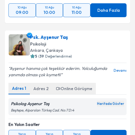
10 Ağu
10 Ağu
10 Ağu
Daha Fazla
09:00
10:00
11:00
Psk. Ayşenur Taş
Psikoloji
Ankara
, Çankaya
5
(
39
Değerlendirme)
Ayşenur hanıma çok teşekkür ederim. Yolculuğumda
Devamı
yanımda olması çok kıymetli
Adres
1
Adres
2
Online Görüşme
Psikolog Ayşenur Taş
Haritada Göster
Beştepe, Alparslan Türkeş Cad. No:7 D:4
En Yakın Saatler
Yarın
Yarın
Yarın