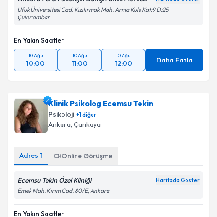
Ufuk Üniversitesi Cad. Kızılırmak Mah. Arma Kule Kat:9 D:25
Çukurambar
En Yakın Saatler
10 Ağu
10 Ağu
10 Ağu
Daha Fazla
10:00
11:00
12:00
Klinik Psikolog Ecemsu Tekin
Psikoloji
+
1
diğer
Ankara
, Çankaya
Adres
1
Online Görüşme
Ecemsu Tekin Özel Kliniği
Haritada Göster
Emek Mah. Kırım Cad. 80/E, Ankara
En Yakın Saatler