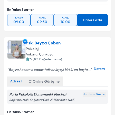
En Yakın Saatler
10 Ağu
10 Ağu
10 Ağu
Daha Fazla
09:00
09:30
10:00
Psk. Beyza Çoban
Psikoloji
Ankara
, Çankaya
5
(
125
Değerlendirme)
Devamı
Beyza hocam o kadar tatlı anlayışlı biri ki en başta...
Adres
1
Online Görüşme
Parla Psikolojik Danışmanlık Merkezi
Haritada Göster
Söğütözü Mah. Söğütözü Cad. 2B Blok Kat:4 No:5
En Yakın Saatler