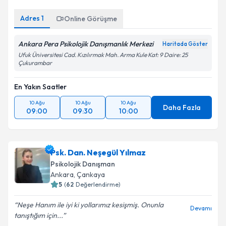
Adres
1
Online Görüşme
Ankara Pera Psikolojik Danışmanlık Merkezi
Haritada Göster
Ufuk Üniversitesi Cad. Kızılırmak Mah. Arma Kule Kat: 9 Daire: 25
Çukurambar
En Yakın Saatler
10 Ağu
10 Ağu
10 Ağu
Daha Fazla
09:00
09:30
10:00
Psk. Dan. Neşegül Yılmaz
Psikolojik Danışman
Ankara
, Çankaya
5
(
62
Değerlendirme)
Neşe Hanım ile iyi ki yollarımız kesişmiş. Onunla
Devamı
tanıştığım için...