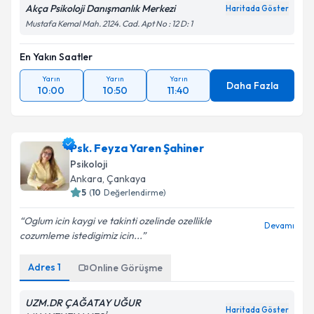
Akça Psikoloji Danışmanlık Merkezi
Haritada Göster
Mustafa Kemal Mah. 2124. Cad. Apt No : 12 D: 1
En Yakın Saatler
Yarın
Yarın
Yarın
Daha Fazla
10:00
10:50
11:40
Psk. Feyza Yaren Şahiner
Psikoloji
Ankara
, Çankaya
5
(
10
Değerlendirme)
Oglum icin kaygi ve takinti ozelinde ozellikle
Devamı
cozumleme istedigimiz icin...
Adres
1
Online Görüşme
UZM.DR ÇAĞATAY UĞUR
Haritada Göster