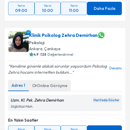
Yarın
Yarın
Yarın
Daha Fazla
09:00
10:00
11:00
Klinik Psikolog Zehra Demirhan
Psikoloji
Ankara
, Çankaya
4.9
(
128
Değerlendirme)
Kendime güvenle alakalı sorunlar yaşıyordum Psikolog
Devamı
Zehra hocamı internetten buldum...
Adres
1
Online Görüşme
Uzm. Kl. Psk. Zehra Demirhan
Haritada Göster
Söğütözü Mah.
En Yakın Saatler
Yarın
Yarın
Yarın