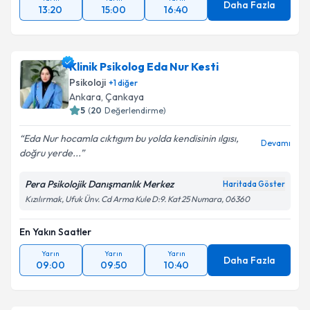
Daha Fazla
13:20
15:00
16:40
Klinik Psikolog Eda Nur Kesti
Psikoloji
+
1
diğer
Ankara
, Çankaya
5
(
20
Değerlendirme)
Eda Nur hocamla cıktıgım bu yolda kendisinin ılgısı,
Devamı
doğru yerde...
Pera Psikolojik Danışmanlık Merkez
Haritada Göster
Kızılırmak, Ufuk Ünv. Cd Arma Kule D:9. Kat 25 Numara, 06360
En Yakın Saatler
Yarın
Yarın
Yarın
Daha Fazla
09:00
09:50
10:40