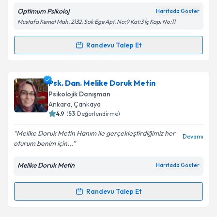
Optimum Psikoloj
Haritada Göster
Mustafa Kemal Mah. 2132. Sok Ege Apt. No:9 Kat:3 İç Kapı No:11
Randevu Talep Et
Randevu Takvimi Talebi
Klinik Psikolog Fatih Uğur
için randevu takvimi
Psk. Dan. Melike Doruk Metin
talebi oluşturun. Size bu uzmandan randevu almanız
Psikolojik Danışman
için bir takvim hazırlandığında e-posta ile
Ankara
, Çankaya
bilgilendireceğiz.
4.9
(
53
Değerlendirme)
E-posta Adresiniz
Melike Doruk Metin Hanım ile gerçekleştirdiğimiz her
Devamı
oturum benim için...
Melike Doruk Metin
Haritada Göster
Kişisel verilerimin işlenmesine ilişkin
Aydınlatma
Metni
'ni okudum ve kişisel verilerimin belirtilen
Randevu Talep Et
Randevu Takvimi Talebi
kapsamda işlenmesini kabul ediyorum.