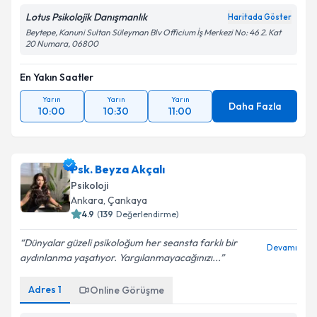
Lotus Psikolojik Danışmanlık
Haritada Göster
Beytepe, Kanuni Sultan Süleyman Blv Officium İş Merkezi No: 46 2. Kat
20 Numara, 06800
En Yakın Saatler
Yarın
Yarın
Yarın
Daha Fazla
10:00
10:30
11:00
Psk. Beyza Akçalı
Psikoloji
Ankara
, Çankaya
4.9
(
139
Değerlendirme)
Dünyalar güzeli psikoloğum her seansta farklı bir
Devamı
aydınlanma yaşatıyor. Yargılanmayacağınızı...
Adres
1
Online Görüşme