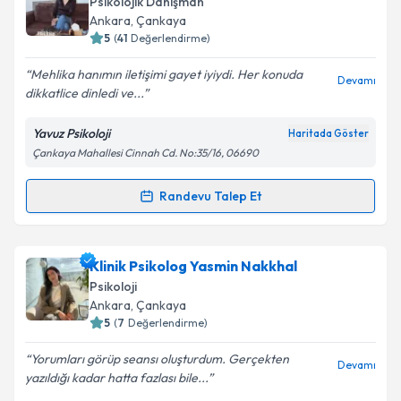
Psikolojik Danışman
takvim hazırlandığında e-posta ile bilgilendireceğiz.
Ankara
, Çankaya
5
(
41
Değerlendirme)
E-posta Adresiniz
Mehlika hanımın iletişimi gayet iyiydi. Her konuda
Devamı
dikkatlice dinledi ve...
Yavuz Psikoloji
Haritada Göster
Kişisel verilerimin işlenmesine ilişkin
Aydınlatma
Çankaya Mahallesi Cinnah Cd. No:35/16, 06690
Metni
'ni okudum ve kişisel verilerimin belirtilen
kapsamda işlenmesini kabul ediyorum.
Randevu Talep Et
Randevu Takvimi Talebi
Takvim Talebini Gönder
Psk. Dan. Mehlika Zeynep Yavuz
için randevu
Klinik Psikolog Yasmin Nakkhal
takvimi talebi oluşturun. Size bu uzmandan randevu
Psikoloji
almanız için bir takvim hazırlandığında e-posta ile
Ankara
, Çankaya
bilgilendireceğiz.
5
(
7
Değerlendirme)
E-posta Adresiniz
Yorumları görüp seansı oluşturdum. Gerçekten
Devamı
yazıldığı kadar hatta fazlası bile...