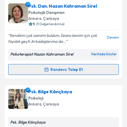
Takvim Talebini Gönder
Psk. Dan. Şevval Karaaytu
için randevu takvimi
Psk. Dan. Nazan Kahraman Sirel
talebi oluşturun. Size bu uzmandan randevu almanız
Psikolojik Danışman
için bir takvim hazırlandığında e-posta ile
Ankara
, Çankaya
bilgilendireceğiz.
5
(
1
Değerlendirme)
E-posta Adresiniz
Kendisini çok samimi buldum.Seans benim için çok
Devamı
faydalı geçti.Arkadaşlarıma da...
Psikoterapist Nazan Kahraman Sirel
Haritada Göster
Kişisel verilerimin işlenmesine ilişkin
Aydınlatma
Metni
'ni okudum ve kişisel verilerimin belirtilen
Randevu Talep Et
Randevu Takvimi Talebi
kapsamda işlenmesini kabul ediyorum.
Takvim Talebini Gönder
Psk. Dan. Nazan Kahraman Sirel
için randevu
Psk. Bilge Kılınçkaya
takvimi talebi oluşturun. Size bu uzmandan randevu
Psikoloji
almanız için bir takvim hazırlandığında e-posta ile
Ankara
, Çankaya
bilgilendireceğiz.
E-posta Adresiniz
Psk. Bilge Kılınçkaya