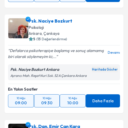
Psk. Naciye Bozkurt
Psikoloji
Ankara
, Çankaya
5
(
13
Değerlendirme)
Defalarca psikoterapiye başlamış ve sonuç alamamış
Devamı
biri olarak söylemeyim ki;...
Psk. Naciye Bozkurt Ankara
Haritada Göster
Ayrancı Mah. Reşat Nuri Sok. 52 A Çankara Ankara
En Yakın Saatler
10 Ağu
10 Ağu
10 Ağu
Daha Fazla
09:00
09:30
10:00
Psk. Dan. Emir Can Kara