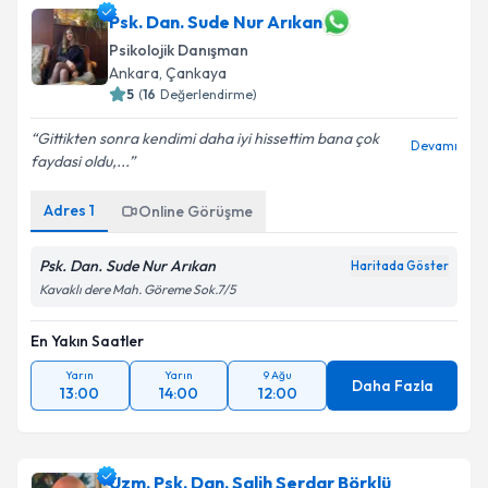
Psk. Dan. Sude Nur Arıkan
Psikolojik Danışman
Ankara
, Çankaya
5
(
16
Değerlendirme)
Gittikten sonra kendimi daha iyi hissettim bana çok
Devamı
faydasi oldu,...
Adres
1
Online Görüşme
Psk. Dan. Sude Nur Arıkan
Haritada Göster
Kavaklı dere Mah. Göreme Sok.7/5
En Yakın Saatler
Yarın
Yarın
9 Ağu
Daha Fazla
13:00
14:00
12:00
Uzm. Psk. Dan. Salih Serdar Börklü