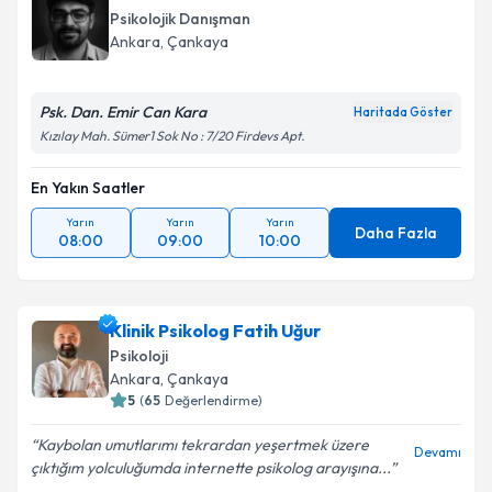
Psikolojik Danışman
Ankara
, Çankaya
Psk. Dan. Emir Can Kara
Haritada Göster
Kızılay Mah. Sümer1 Sok No : 7/20 Firdevs Apt.
En Yakın Saatler
Yarın
Yarın
Yarın
Daha Fazla
08:00
09:00
10:00
Klinik Psikolog Fatih Uğur
Psikoloji
Ankara
, Çankaya
5
(
65
Değerlendirme)
Kaybolan umutlarımı tekrardan yeşertmek üzere
Devamı
çıktığım yolculuğumda internette psikolog arayışına...