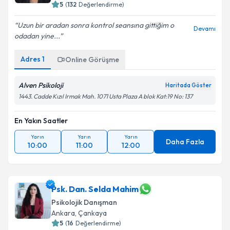
5
(
132
Değerlendirme)
Uzun bir aradan sonra kontrol seansına gittiğim o
Devamı
odadan yine...
Adres
1
Online Görüşme
Alven Psikoloji
Haritada Göster
1443. Cadde Kızıl Irmak Mah. 1071 Usta Plaza A blok Kat:19 No: 137
En Yakın Saatler
Yarın
Yarın
Yarın
Daha Fazla
10:00
11:00
12:00
Psk. Dan. Selda Mahim
Psikolojik Danışman
Ankara
, Çankaya
5
(
16
Değerlendirme)