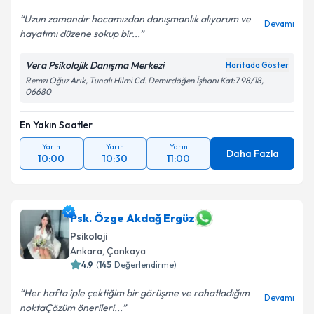
Uzun zamandır hocamızdan danışmanlık alıyorum ve
Devamı
hayatımı düzene sokup bir...
Vera Psikolojik Danışma Merkezi
Haritada Göster
Remzi Oğuz Arık, Tunalı Hilmi Cd. Demirdöğen İşhanı Kat:7 98/18,
06680
En Yakın Saatler
Yarın
Yarın
Yarın
Daha Fazla
10:00
10:30
11:00
Psk. Özge Akdağ Ergüz
Psikoloji
Ankara
, Çankaya
4.9
(
145
Değerlendirme)
Her hafta iple çektiğim bir görüşme ve rahatladığım
Devamı
nokta️Çözüm önerileri...