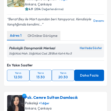
Ankara
, Çankaya
4.9
(
204
Değerlendirme)
Berat Bey ile Mart ayından beri tanışıyoruz. Kendisiyle
Devamı
tanıştığımda kendimi...
Adres
1
Online Görüşme
Psikolojik Danışmanlık Merkezi
Haritada Göster
Söğütözü Mah. Söğütözü Cad. 2B Blok Kat:4 No:5
En Yakın Saatler
Yarın
Yarın
Yarın
Daha Fazla
12:30
13:30
20:30
Psk. Cemre Sultan Damlacık
Psikoloji
+
1
diğer
Ankara
, Çankaya