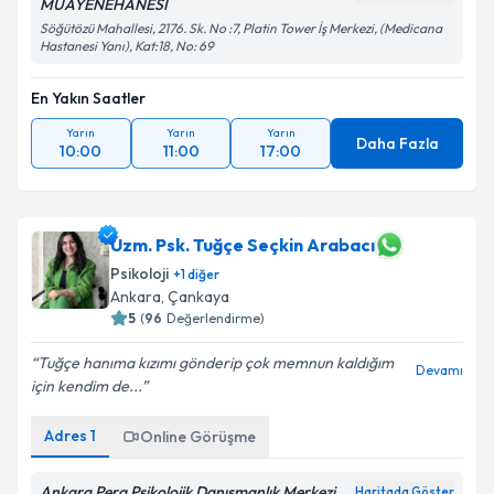
MUAYENEHANESİ
Söğütözü Mahallesi, 2176. Sk. No :7, Platin Tower İş Merkezi, (Medicana
Hastanesi Yanı), Kat:18, No: 69
En Yakın Saatler
Yarın
Yarın
Yarın
Daha Fazla
10:00
11:00
17:00
Uzm. Psk. Tuğçe Seçkin Arabacı
Psikoloji
+
1
diğer
Ankara
, Çankaya
5
(
96
Değerlendirme)
Tuğçe hanıma kızımı gönderip çok memnun kaldığım
Devamı
için kendim de...
Adres
1
Online Görüşme
Ankara Pera Psikolojik Danışmanlık Merkezi
Haritada Göster