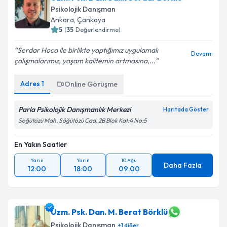
Psikolojik Danışman
Ankara
, Çankaya
5
(
35
Değerlendirme)
Serdar Hoca ile birlikte yaptığımız uygulamalı
Devamı
çalışmalarımız, yaşam kalitemin artmasına,...
Adres
1
Online Görüşme
Parla Psikolojik Danışmanlık Merkezi
Haritada Göster
Söğütözü Mah. Söğütözü Cad. 2B Blok Kat:4 No:5
En Yakın Saatler
Yarın
Yarın
10 Ağu
Daha Fazla
12:00
18:00
09:00
Uzm. Psk. Dan. M. Berat Börklü
Psikolojik Danışman
+
1
diğer