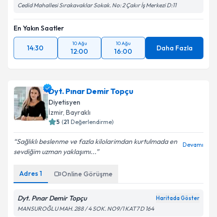
Cedid Mahallesi Sırakavaklar Sokak. No: 2 Çakır İş Merkezi D:11
En Yakın Saatler
10 Ağu
10 Ağu
14:30
Daha Fazla
12:00
16:00
Dyt. Pınar Demir Topçu
Diyetisyen
İzmir
,
Bayraklı
5
(
21
Değerlendirme)
Sağlıklı beslenme ve fazla kilolarimdan kurtulmada en
Devamı
sevdiğim uzman yaklaşımı...
Adres
1
Online Görüşme
Dyt. Pınar Demir Topçu
Haritada Göster
MANSUROĞLU MAH. 288 / 4 SOK. NO9/1 KAT7 D 164