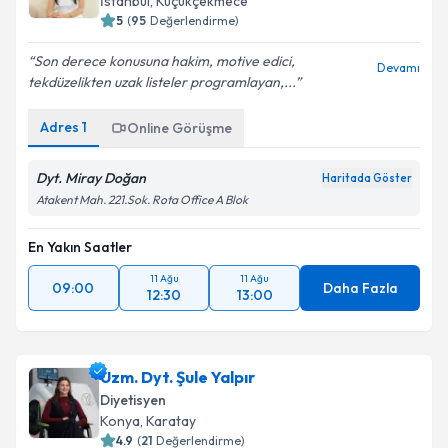
5
(
95
Değerlendirme)
Son derece konusuna hakim, motive edici,
Devamı
tekdüzelikten uzak listeler programlayan,...
Adres
1
Online Görüşme
Dyt. Miray Doğan
Haritada Göster
Atakent Mah. 221.Sok. Rota Office A Blok
En Yakın Saatler
11 Ağu
11 Ağu
09:00
Daha Fazla
12:30
13:00
Uzm. Dyt. Şule Yalpır
Diyetisyen
Konya
,
Karatay
4.9
(
21
Değerlendirme)