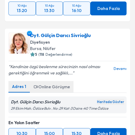
10 Ağu
10 Ağu
10 Ağu
Daha Fazla
13:20
13:30
16:10
Dyt. Gülçin Darıcı Sivrioğlu
Diyetisyen
Bursa
,
Nilüfer
5
(
118
Değerlendirme)
Kendinize özgü beslenme sürecinizin nasıl olması
Devamı
gerektiğini öğrenmek ve sağlıklı,...
Adres
1
Online Görüşme
Dyt. Gülçin Darıcı Sivrioğlu
Haritada Göster
29 Ekim Mah. Özlüce Bulv . No :29 Kat :3 Daire :40 Time Özlüce
En Yakın Saatler
10:30
15:00
15:30
Daha Fazla