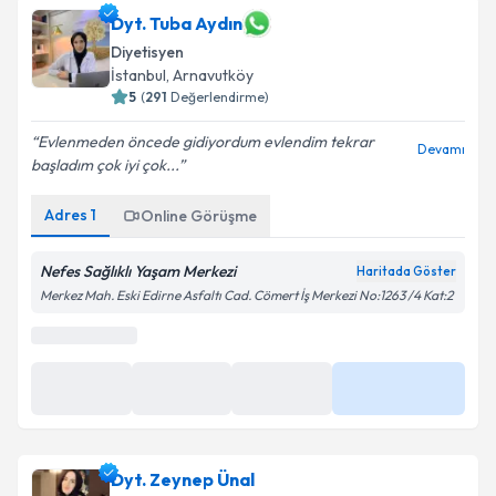
Dyt. Tuba Aydın
Diyetisyen
İstanbul
,
Arnavutköy
5
(
291
Değerlendirme)
Evlenmeden öncede gidiyordum evlendim tekrar
Devamı
başladım çok iyi çok...
Adres
1
Online Görüşme
Nefes Sağlıklı Yaşam Merkezi
Haritada Göster
Merkez Mah. Eski Edirne Asfaltı Cad. Cömert İş Merkezi No:1263 /4 Kat:2
0 (850) 811 03 42
Randevu Takvimi Talebi
Randevu Talep Et
Dyt. Tuba Aydın
için randevu takvimi talebi oluşturun.
Size bu uzmandan randevu almanız için bir takvim
Dyt. Zeynep Ünal
hazırlandığında e-posta ile bilgilendireceğiz.