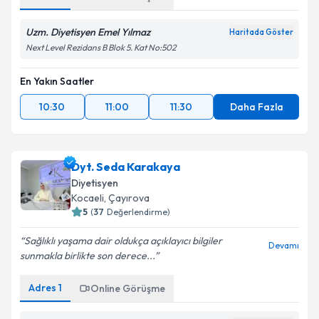
Uzm. Diyetisyen Emel Yılmaz
Haritada Göster
Next Level Rezidans B Blok 5. Kat No:502
En Yakın Saatler
10:30
11:00
11:30
Daha Fazla
Dyt. Seda Karakaya
Diyetisyen
Kocaeli
,
Çayırova
5
(
37
Değerlendirme)
Sağlıklı yaşama dair oldukça açıklayıcı bilgiler
Devamı
sunmakla birlikte son derece...
Adres
1
Online Görüşme