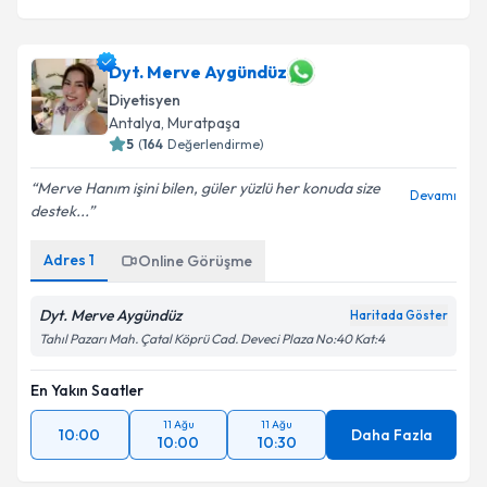
Dyt. Merve Aygündüz
Diyetisyen
Antalya
,
Muratpaşa
5
(
164
Değerlendirme)
Merve Hanım işini bilen, güler yüzlü her konuda size
Devamı
destek...
Adres
1
Online Görüşme
Dyt. Merve Aygündüz
Haritada Göster
Tahıl Pazarı Mah. Çatal Köprü Cad. Deveci Plaza No:40 Kat:4
En Yakın Saatler
11 Ağu
11 Ağu
10:00
Daha Fazla
10:00
10:30