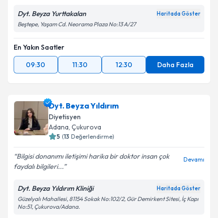
Dyt. Beyza Yurttakalan
Haritada Göster
Beştepe, Yaşam Cd. Neorama Plaza No:13 A/27
En Yakın Saatler
09:30
11:30
12:30
Daha Fazla
Dyt. Beyza Yıldırım
Diyetisyen
Adana
,
Çukurova
5
(
13
Değerlendirme)
Bilgisi donanımı iletişimi harika bir doktor insan çok
Devamı
faydalı bilgileri...
Dyt. Beyza Yıldırım Kliniği
Haritada Göster
Güzelyalı Mahallesi, 81154 Sokak No:102/2, Gür Demirkent Sitesi, İç Kapı
No:51, Çukurova/Adana.