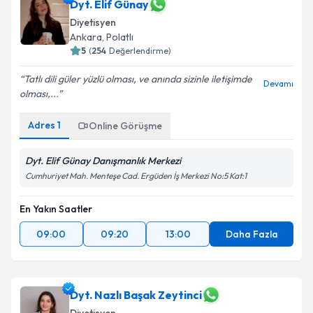
Dyt. Elif Günay
Diyetisyen
Ankara
,
Polatlı
5
(
254
Değerlendirme)
Tatlı dili güler yüzlü olması, ve anında sizinle iletişimde
Devamı
olması,...
Adres
1
Online Görüşme
Dyt. Elif Günay Danışmanlık Merkezi
Cumhuriyet Mah. Menteşe Cad. Ergüden İş Merkezi No:5 Kat:1
En Yakın Saatler
09:00
09:20
13:00
Daha Fazla
Dyt. Nazlı Başak Zeytinci