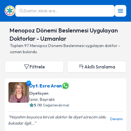
Doktor, klinik ara...
Menopoz Dönemi Beslenmesi Uygulayan
Doktorlar - Uzmanlar
Toplam
97
Menopoz Dönemi Beslenmesi
uygulayan doktor -
uzman bulundu.
Filtrele
Akıllı Sıralama
Dyt. Esra Aran
Diyetisyen
İzmir
,
Bayraklı
5
(
10
Değerlendirme)
Hayatım boyunca bircok doktor ile diyet sürecim oldu
Devamı
bukadar ilgili...