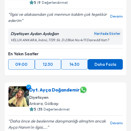
5
(
9
Değerlendirme)
İlgisi ve alakasından çok memnun kaldım çok teşekkür
Devamı
ederim
Diyetisyen Aydan Aydoğan
Haritada Göster
VELUX ANKARA, İnönü, 1729. Sk. D:2 Blok No:4/11 Daire:68 Kat:7
En Yakın Saatler
09:00
12:30
14:30
Daha Fazla
Dyt. Ayça Doğandemir
Diyetisyen
Ankara
,
Gölbaşı
5
(
35
Değerlendirme)
Daha önce de beslenme danışmanlığı almıştım ancak
Devamı
Ayça Hanım’ın ilgisi,...