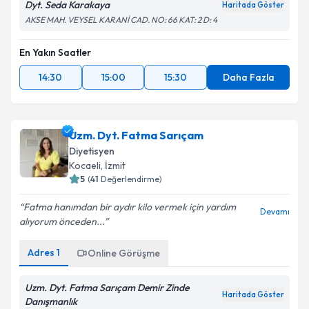
Dyt. Seda Karakaya
Haritada Göster
AKSE MAH. VEYSEL KARANİ CAD. NO: 66 KAT: 2 D: 4
En Yakın Saatler
14:30
15:00
15:30
Daha Fazla
Uzm. Dyt. Fatma Sarıçam
Diyetisyen
Kocaeli
,
İzmit
5
(
41
Değerlendirme)
Fatma hanımdan bir aydır kilo vermek için yardım
Devamı
alıyorum önceden...
Adres
1
Online Görüşme
Uzm. Dyt. Fatma Sarıçam Demir Zinde
Haritada Göster
Danışmanlık