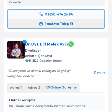
Daire:34
0 (850) 474 26 84
Randevu Takvimi Talebi
Randevu Talep Et
Uzm. Dyt. Betül Deniz
için randevu takvimi talebi
oluşturun. Size bu uzmandan randevu almanız için bir
takvim hazırlandığında e-posta ile bilgilendireceğiz.
Dr. Dyt. Elif Melek Avcı
Diyetisyen
E-posta Adresiniz
Ankara
,
Çankaya
5
(
1129
Değerlendirme)
Güler yüzlü ve olumlu yaklaşımı ile çok iyi
Devamı
veprpfesuonel bir...
Kişisel verilerimin işlenmesine ilişkin
Aydınlatma
Metni
'ni okudum ve kişisel verilerimin belirtilen
Online Görüşme
Adres
1
Adres
2
kapsamda işlenmesini kabul ediyorum.
Online Görüşme
Takvim Talebini Gönder
Bu uzman online danışmanlık hizmeti sunmaktadır.