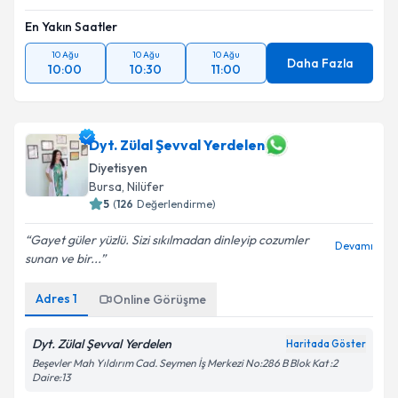
En Yakın Saatler
10 Ağu
10 Ağu
10 Ağu
Daha Fazla
10:00
10:30
11:00
Dyt. Zülal Şevval Yerdelen
Diyetisyen
Bursa
,
Nilüfer
5
(
126
Değerlendirme)
Gayet güler yüzlü. Sizi sıkılmadan dinleyip cozumler
Devamı
sunan ve bir...
Adres
1
Online Görüşme
Dyt. Zülal Şevval Yerdelen
Haritada Göster
Beşevler Mah Yıldırım Cad. Seymen İş Merkezi No:286 B Blok Kat :2
Daire:13