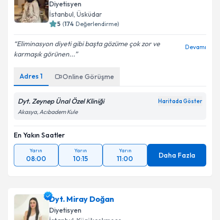
Diyetisyen
E-posta Adresiniz
İstanbul
,
Üsküdar
5
(
174
Değerlendirme)
Eliminasyon diyeti gibi başta gözüme çok zor ve
Devamı
karmaşık görünen...
Kişisel verilerimin işlenmesine ilişkin
Aydınlatma
Metni
'ni okudum ve kişisel verilerimin belirtilen
Adres
1
Online Görüşme
kapsamda işlenmesini kabul ediyorum.
Dyt. Zeynep Ünal Özel Kliniği
Haritada Göster
Takvim Talebini Gönder
Akasya, Acıbadem Kule
En Yakın Saatler
Yarın
Yarın
Yarın
Daha Fazla
08:00
10:15
11:00
Dyt. Miray Doğan
Diyetisyen
İstanbul
,
Küçükçekmece