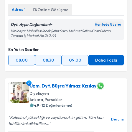
Adres
1
Online Görüşme
Dyt. Ayça Doğandemir
Haritada Göster
Kızılcaşar Mahallesi İncek Şehit Savcı Mehmet Selim Kiraz Bulvarı
Tarman İş Merkezi No 260 /14
En Yakın Saatler
08:00
08:30
09:00
Daha Fazla
Uzm. Dyt. Büşra Yılmaz Kızılay
Diyetisyen
Ankara
,
Pursaklar
4.9
(
12
Değerlendirme)
Kolestrol yüksekliği ve zayıflamak in gittim, Tüm kan
Devamı
tahlillerimi dikkatlice...