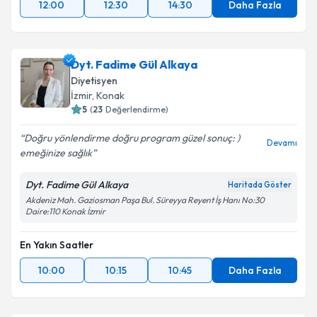
12:00
12:30
14:30
Daha Fazla
Dyt. Fadime Gül Alkaya
Diyetisyen
İzmir
,
Konak
5
(
23
Değerlendirme)
Doğru yönlendirme doğru program güzel sonuç: )
Devamı
emeğinize sağlık
Dyt. Fadime Gül Alkaya
Haritada Göster
Akdeniz Mah. Gaziosman Paşa Bul. Süreyya Reyent İş Hanı No:30
Daire:110 Konak İzmir
En Yakın Saatler
10:00
10:15
10:45
Daha Fazla