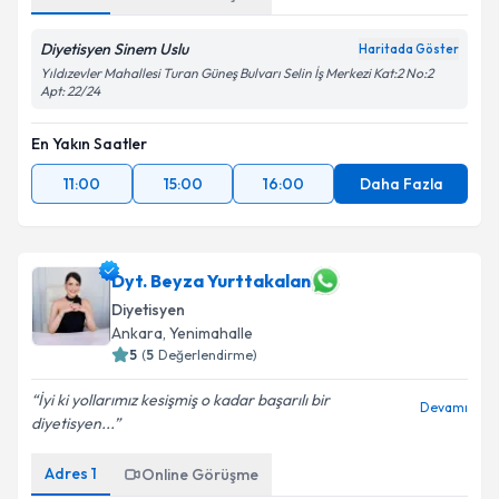
Diyetisyen Sinem Uslu
Haritada Göster
Yıldızevler Mahallesi Turan Güneş Bulvarı Selin İş Merkezi Kat:2 No:2
Apt: 22/24
En Yakın Saatler
11:00
15:00
16:00
Daha Fazla
Dyt. Beyza Yurttakalan
Diyetisyen
Ankara
,
Yenimahalle
5
(
5
Değerlendirme)
İyi ki yollarımız kesişmiş o kadar başarılı bir
Devamı
diyetisyen...
Adres
1
Online Görüşme