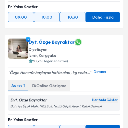
En Yakın Saatler
09:00
10:00
10:30
Daha Fazla
Dyt. Özge Bayraktar
Diyetisyen
İzmir
,
Karşıyaka
5
(
25
Değerlendirme)
Devamı
Özge Hanım'a başlayalı hafta oldu , kg veda...
Adres
1
Online Görüşme
Dyt. Özge Bayraktar
Haritada Göster
Bahriye Üçok Mah. 1762 Sok. No:15 Güçlü Apart. Kat:4 Daire:4
En Yakın Saatler