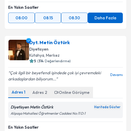
En Yakın Saatler
08:00
08:15
08:30
Daha Fazla
Dyt. Metin Öztürk
Diyetisyen
Kütahya
,
Merkez
5
(
314
Değerlendirme)
Çok ilgili bir beyefendi işindede çok iyi çevremdeki
Devamı
arkadaşlardan biliyorum...
Adres
1
Adres
2
Online Görüşme
Diyetisyen Metin Öztürk
Haritada Göster
Alipaşa Mahallesi Öğretmenler Caddesi No:11 D:1
En Yakın Saatler