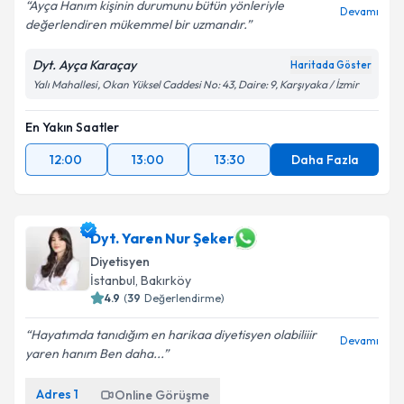
Ayça Hanım kişinin durumunu bütün yönleriyle
Devamı
değerlendiren mükemmel bir uzmandır.
Dyt. Ayça Karaçay
Haritada Göster
Yalı Mahallesi, Okan Yüksel Caddesi No: 43, Daire: 9, Karşıyaka / İzmir
En Yakın Saatler
12:00
13:00
13:30
Daha Fazla
Dyt. Yaren Nur Şeker
Diyetisyen
İstanbul
,
Bakırköy
4.9
(
39
Değerlendirme)
Hayatımda tanıdığım en harikaa diyetisyen olabiliiir
Devamı
yaren hanım Ben daha...
Adres
1
Online Görüşme