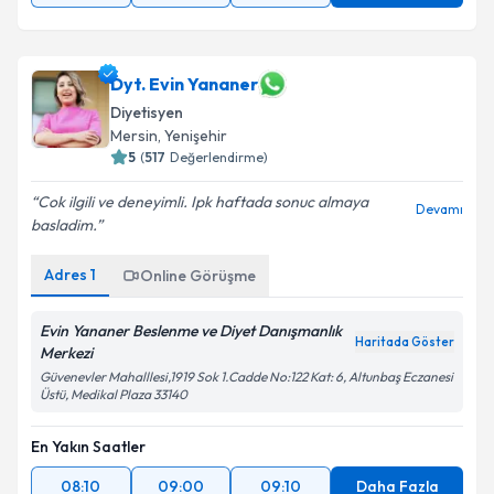
Dyt. Evin Yananer
Diyetisyen
Mersin
,
Yenişehir
5
(
517
Değerlendirme)
Cok ilgili ve deneyimli. Ipk haftada sonuc almaya
Devamı
basladim.
Adres
1
Online Görüşme
Evin Yananer Beslenme ve Diyet Danışmanlık
Haritada Göster
Merkezi
Güvenevler Mahalllesi,1919 Sok 1.Cadde No:122 Kat: 6, Altunbaş Eczanesi
Üstü, Medikal Plaza 33140
En Yakın Saatler
08:10
09:00
09:10
Daha Fazla