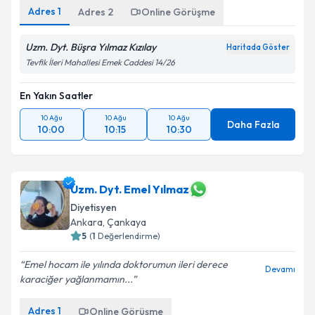
Adres
1
Adres
2
Online Görüşme
Uzm. Dyt. Büşra Yılmaz Kızılay
Haritada Göster
Tevfik İleri Mahallesi Emek Caddesi 14/26
En Yakın Saatler
10 Ağu
10 Ağu
10 Ağu
Daha Fazla
10:00
10:15
10:30
Uzm. Dyt. Emel Yılmaz
Diyetisyen
Ankara
,
Çankaya
5
(
1
Değerlendirme)
Emel hocam ile yılında doktorumun ileri derece
Devamı
karaciğer yağlanmamın...
Adres
1
Online Görüşme