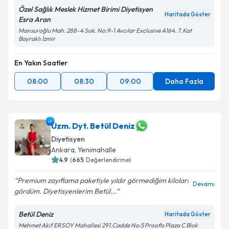
Özel Sağlık Meslek Hizmet Birimi Diyetisyen
Haritada Göster
Esra Aran
Mansuroğlu Mah. 288-4 Sok. No:9-1 Avcılar Exclusive A164. 7. Kat
Bayraklı İzmir
En Yakın Saatler
08:00
08:30
09:00
Daha Fazla
Uzm. Dyt. Betül Deniz
Diyetisyen
Ankara
,
Yenimahalle
4.9
(
665
Değerlendirme)
Premium zayıflama paketiyle yıldır görmediğim kiloları
Devamı
gördüm. Diyetisyenlerim Betül...
Betül Deniz
Haritada Göster
Mehmet Akif ERSOY Mahallesi 291.Cadde No:5 Proofis Plaza C Blok