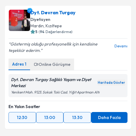
Dyt. Devran Turgay
Diyetisyen
Mardin
,
Kızıltepe
5
(
94
Değerlendirme)
Göstermiş olduğu profesyonellik için kendisine
Devamı
teşekkür ederim.
Adres
1
Online Görüşme
Dyt. Devran Turgay Sağlıklı Yaşam ve Diyet
Haritada Göster
Merkezi
Yenikent Mah. 9123. Sokak Toki Cad. Yiğit Apartman Altı
En Yakın Saatler
12:30
13:00
13:30
Daha Fazla