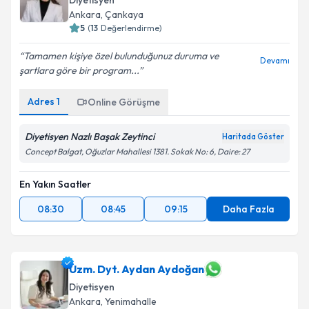
Diyetisyen
Ankara
,
Çankaya
5
(
13
Değerlendirme)
Tamamen kişiye özel bulunduğunuz duruma ve
Devamı
şartlara göre bir program...
Adres
1
Online Görüşme
Diyetisyen Nazlı Başak Zeytinci
Haritada Göster
Concept Balgat, Oğuzlar Mahallesi 1381. Sokak No: 6, Daire: 27
En Yakın Saatler
08:30
08:45
09:15
Daha Fazla
Uzm. Dyt. Aydan Aydoğan
Diyetisyen
Ankara
,
Yenimahalle