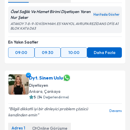
Özel Sağlık Ve Hizmet Birimi Diyetisyen Yaren
Haritada Göster
Nur Şeker
ATAKOY 7-8-9-10 KİSM MAH. E5 YANYOL AVRUPA REZİDANS OFİS A1
BLOK KAT6 D63
En Yakın Saatler
09:00
09:30
10:00
Daha Fazla
Dyt. Sinem Uslu
Diyetisyen
Ankara
,
Çankaya
5
(
34
Değerlendirme)
Bilgili dikkatli iyi bir dinleyici problem çözücü
Devamı
kendinden emin
Adres
1
Online Görüşme