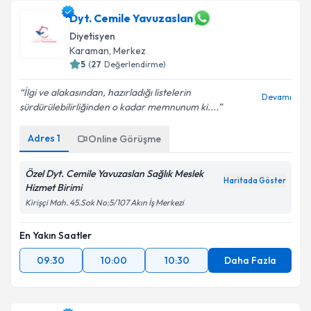
Dyt. Cemile Yavuzaslan
Diyetisyen
Karaman
,
Merkez
5
(
27
Değerlendirme)
İlgi ve alakasından, hazırladığı listelerin
Devamı
sürdürülebilirliğinden o kadar memnunum ki....
Adres
1
Online Görüşme
Özel Dyt. Cemile Yavuzaslan Sağlık Meslek
Haritada Göster
Hizmet Birimi
Kirişçi Mah. 45.Sok No:5/107 Akın İş Merkezi
En Yakın Saatler
09:30
10:00
10:30
Daha Fazla