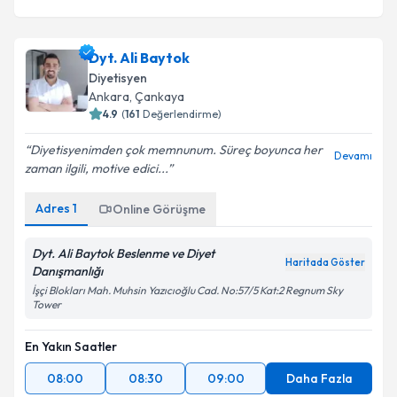
Dyt. Ali Baytok
Diyetisyen
Ankara
,
Çankaya
4.9
(
161
Değerlendirme)
Diyetisyenimden çok memnunum. Süreç boyunca her
Devamı
zaman ilgili, motive edici...
Adres
1
Online Görüşme
Dyt. Ali Baytok Beslenme ve Diyet
Haritada Göster
Danışmanlığı
İşçi Blokları Mah. Muhsin Yazıcıoğlu Cad. No:57/5 Kat:2 Regnum Sky
Tower
En Yakın Saatler
08:00
08:30
09:00
Daha Fazla