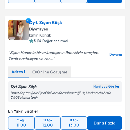
Dyt. Zişan Köşk
Diyetisyen
İzmir
,
Konak
5
(
14
Değerlendirme)
Zişan Hanımla bir arkadaşımın önerisiyle tanıştım.
Devamı
Tiroit hastasıyım ve zor...
Adres
1
Online Görüşme
Dyt Zişan Köşk
Haritada Göster
İsmet Kaptan Şair Eşref Bulvarı Karaahmetoğlu İş Merkezi No22 K6
D608 Konak İzmir
En Yakın Saatler
11 Ağu
11 Ağu
11 Ağu
Daha Fazla
11:00
12:00
13:00