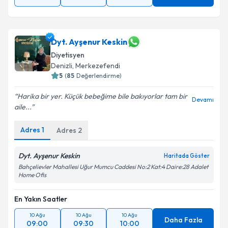
Dyt. Ayşenur Keskin
Diyetisyen
Denizli
,
Merkezefendi
5
(
85
Değerlendirme)
Harika bir yer. Küçük bebeğime bile bakıyorlar tam bir
Devamı
aile...
Adres
1
Adres
2
Dyt. Ayşenur Keskin
Haritada Göster
Bahçelievler Mahallesi Uğur Mumcu Caddesi No:2 Kat:4 Daire:28 Adalet
Home Ofis
En Yakın Saatler
10 Ağu
10 Ağu
10 Ağu
Daha Fazla
09:00
09:30
10:00