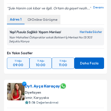
Devamı
Şule Hanim cok kibar ve ilgili. Ortam da gayet nezih...
Adres
1
Online Görüşme
Yeşil Pusula Sağlıklı Yaşam Merkezi
Haritada Göster
Yazır Mahallesi Öztopraklar sokak Batıkent İş Merkezi No:13/303
Selçuklu/Konya
En Yakın Saatler
11 Ağu
11 Ağu
11 Ağu
Daha Fazla
09:00
10:00
11:00
Dyt. Ayça Karaçay
Diyetisyen
İzmir
,
Karşıyaka
5
(
16
Değerlendirme)