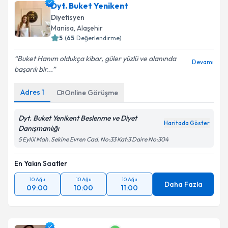
Dyt. Buket Yenikent
Diyetisyen
Manisa
,
Alaşehir
5
(
65
Değerlendirme)
Buket Hanım oldukça kibar, güler yüzlü ve alanında
Devamı
başarılı bir...
Adres
1
Online Görüşme
Dyt. Buket Yenikent Beslenme ve Diyet
Haritada Göster
Danışmanlığı
5 Eylül Mah. Sekine Evren Cad. No:33 Kat:3 Daire No:304
En Yakın Saatler
10 Ağu
10 Ağu
10 Ağu
Daha Fazla
09:00
10:00
11:00