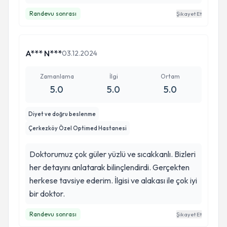
Randevu sonrası
Şikayet Et
A*** N***
03.12.2024
Zamanlama
İlgi
Ortam
5.0
5.0
5.0
Diyet ve doğru beslenme
Çerkezköy Özel Optimed Hastanesi
Doktorumuz çok güler yüzlü ve sıcakkanlı. Bizleri
her detayını anlatarak bilinçlendirdi. Gerçekten
herkese tavsiye ederim. İlgisi ve alakası ile çok iyi
bir doktor.
Randevu sonrası
Şikayet Et