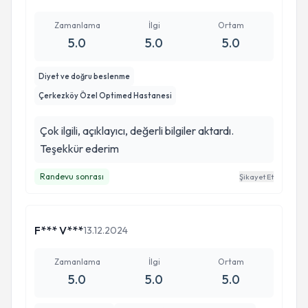
Zamanlama
İlgi
Ortam
5.0
5.0
5.0
Diyet ve doğru beslenme
Çerkezköy Özel Optimed Hastanesi
Çok ilgili, açıklayıcı, değerli bilgiler aktardı.
Teşekkür ederim
Randevu sonrası
Şikayet Et
F*** V***
13.12.2024
Zamanlama
İlgi
Ortam
5.0
5.0
5.0