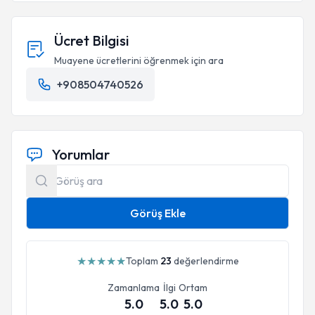
Ücret Bilgisi
Muayene ücretlerini öğrenmek için ara
+908504740526
Yorumlar
Görüş Ekle
★
★
★
★
★
Toplam
23
değerlendirme
Zamanlama
İlgi
Ortam
5.0
5.0
5.0