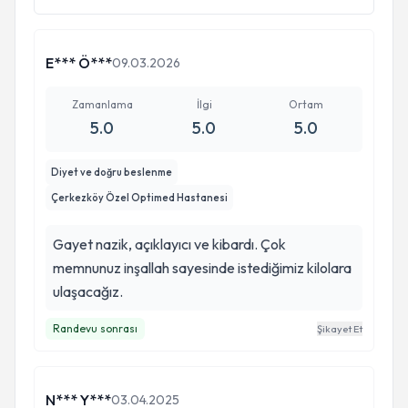
E*** Ö***
09.03.2026
Zamanlama
İlgi
Ortam
5.0
5.0
5.0
Diyet ve doğru beslenme
Çerkezköy Özel Optimed Hastanesi
Gayet nazik, açıklayıcı ve kibardı. Çok
memnunuz inşallah sayesinde istediğimiz kilolara
ulaşacağız.
Randevu sonrası
Şikayet Et
N*** Y***
03.04.2025