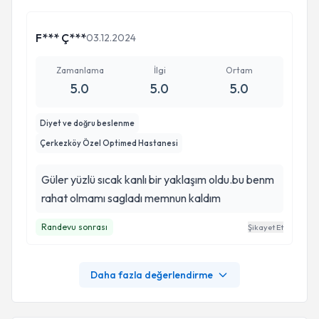
F*** Ç***
03.12.2024
Zamanlama
İlgi
Ortam
5.0
5.0
5.0
Diyet ve doğru beslenme
Çerkezköy Özel Optimed Hastanesi
Güler yüzlü sıcak kanlı bir yaklaşım oldu.bu benm
rahat olmamı sagladı memnun kaldım
Randevu sonrası
Şikayet Et
Daha fazla değerlendirme