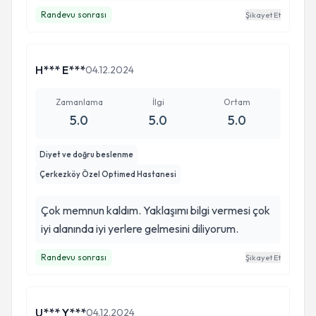
Randevu sonrası
Şikayet Et
H*** E***
04.12.2024
Zamanlama
İlgi
Ortam
5.0
5.0
5.0
Diyet ve doğru beslenme
Çerkezköy Özel Optimed Hastanesi
Çok memnun kaldım. Yaklaşımı bilgi vermesi çok
iyi alanında iyi yerlere gelmesini diliyorum.
Randevu sonrası
Şikayet Et
U*** Y***
04.12.2024