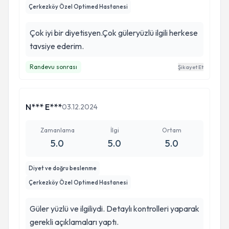
Çerkezköy Özel Optimed Hastanesi
Çok iyi bir diyetisyen.Çok güleryüzlü ilgili herkese
tavsiye ederim.
Randevu sonrası
Şikayet Et
N*** E***
03.12.2024
Zamanlama
İlgi
Ortam
5.0
5.0
5.0
Diyet ve doğru beslenme
Çerkezköy Özel Optimed Hastanesi
Güler yüzlü ve ilgiliydi. Detaylı kontrolleri yaparak
gerekli açıklamaları yaptı.