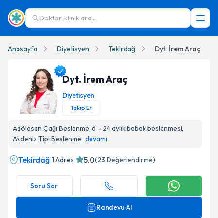
Doktor, klinik ara...
Anasayfa
Diyetisyen
Tekirdağ
Dyt. İrem Araç
Dyt. İrem Araç
Diyetisyen
Takip Et
Dyt. İrem Araç Profil Fotoğrafı
Adölesan Çağı Beslenme, 6 – 24 aylık bebek beslenmesi,
Akdeniz Tipi Beslenme
devamı
Tekirdağ
5.0
1 Adres
(
23
Değerlendirme)
Soru Sor
Randevu Al