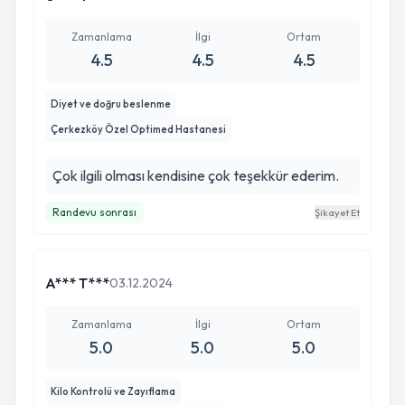
Zamanlama
İlgi
Ortam
4.5
4.5
4.5
Diyet ve doğru beslenme
Çerkezköy Özel Optimed Hastanesi
Çok ilgili olması kendisine çok teşekkür ederim.
Randevu sonrası
Şikayet Et
A*** T***
03.12.2024
Zamanlama
İlgi
Ortam
5.0
5.0
5.0
Kilo Kontrolü ve Zayıflama