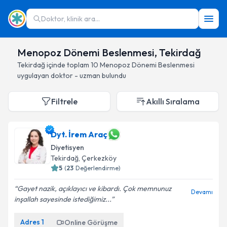
Doktor, klinik ara...
Menopoz Dönemi Beslenmesi, Tekirdağ
Tekirdağ
içinde toplam
10
Menopoz Dönemi Beslenmesi
uygulayan doktor - uzman bulundu
Filtrele
Akıllı Sıralama
Dyt. İrem Araç
Diyetisyen
Tekirdağ
, Çerkezköy
5
(
23
Değerlendirme)
Gayet nazik, açıklayıcı ve kibardı. Çok memnunuz
Devamı
inşallah sayesinde istediğimiz...
Adres
1
Online Görüşme