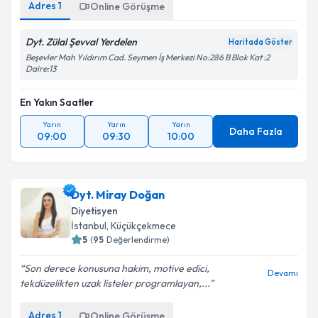
Adres
1
Online Görüşme
Dyt. Zülal Şevval Yerdelen
Haritada Göster
Beşevler Mah Yıldırım Cad. Seymen İş Merkezi No:286 B Blok Kat :2
Daire:13
En Yakın Saatler
Yarın
Yarın
Yarın
Daha Fazla
09:00
09:30
10:00
Dyt. Miray Doğan
Diyetisyen
İstanbul
, Küçükçekmece
5
(
95
Değerlendirme)
Son derece konusuna hakim, motive edici,
Devamı
tekdüzelikten uzak listeler programlayan,...
Adres
1
Online Görüşme