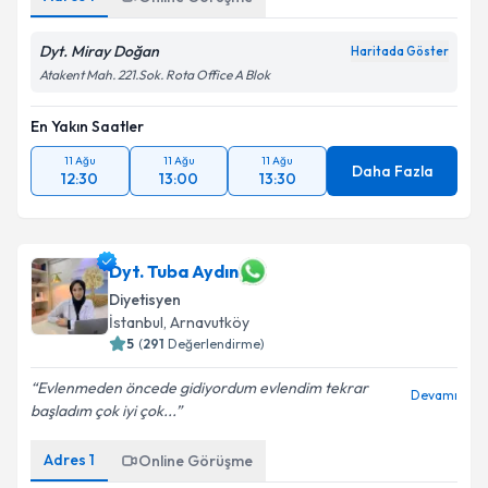
Dyt. Miray Doğan
Haritada Göster
Atakent Mah. 221.Sok. Rota Office A Blok
En Yakın Saatler
11 Ağu
11 Ağu
11 Ağu
Daha Fazla
12:30
13:00
13:30
Dyt. Tuba Aydın
Diyetisyen
İstanbul
, Arnavutköy
5
(
291
Değerlendirme)
Evlenmeden öncede gidiyordum evlendim tekrar
Devamı
başladım çok iyi çok...
Adres
1
Online Görüşme