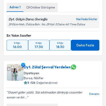
Adres
1
Online Görüşme
Dyt. Gülçin Darıcı Sivrioğlu
Haritada Göster
29 Ekim Mah. Özlüce Bulv . No :29 Kat :3 Daire :40 Time Özlüce
En Yakın Saatler
8 Ağu
8 Ağu
8 Ağu
Daha Fazla
16:00
17:30
18:30
Dyt. Zülal Şevval Yerdelen
Diyetisyen
Bursa
, Nilüfer
5
(
126
Değerlendirme)
Gayet güler yüzlü. Sizi sıkılmadan dinleyip cozumler
Devamı
sunan ve bir...