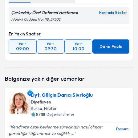
Çerkezköy Özel Optimed Hastanesi
Haritada Göster
Atatürk Caddesi No: 118, 59500
En Yakın Saatler
Yarın
Yarın
Yarın
Daha Fazla
09:00
09:30
10:00
Bölgenize yakın diğer uzmanlar
Dyt. Gülçin Darıcı Sivrioğlu
Diyetisyen
Bursa
, Nilüfer
5
(
118
Değerlendirme)
Kendinize özgü beslenme sürecinizin nasıl olması
Devamı
gerektiğini öğrenmek ve sağlıklı,...