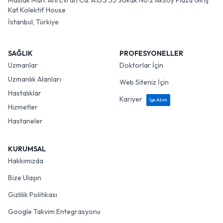
Maslak Mah. Ahi Evran Cd. A.O.S 55 Sokak No:2 Aksoy Plaza Giriş
Kat Kolektif House
İstanbul, Türkiye
SAĞLIK
PROFESYONELLER
Uzmanlar
Doktorlar İçin
Uzmanlık Alanları
Web Siteniz İçin
Hastalıklar
Kariyer
İşe Alım
Hizmetler
Hastaneler
KURUMSAL
Hakkımızda
Bize Ulaşın
Gizlilik Politikası
Google Takvim Entegrasyonu