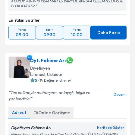
ATAKOY 7-8-9-10 KİSM MAH. E5 YANYOL AVRUPA REZİDANS OFİS A1
BLOK KAT6 D63
En Yakın Saatler
Yarın
Yarın
Yarın
Daha Fazla
09:00
09:30
10:00
Dyt. Fehime Arı
Diyetisyen
İstanbul
, Üsküdar
5
(
14
Değerlendirme)
Tek kelimeyle muhteşem, anlayışlı, bilgili ve
Devamı
yönlendirici
Adres
1
Online Görüşme
Diyetisyen Fehime Arı
Haritada Göster
Mimar Sinan Mah Çavuşdere Cad No:4 Ofis No:1 Üsküdar/İSTANBUL