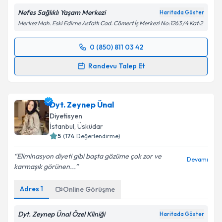
Nefes Sağlıklı Yaşam Merkezi
Haritada Göster
Merkez Mah. Eski Edirne Asfaltı Cad. Cömert İş Merkezi No:1263 /4 Kat:2
0 (850) 811 03 42
Randevu Takvimi Talebi
Randevu Talep Et
Dyt. Tuba Aydın
için randevu takvimi talebi oluşturun.
Size bu uzmandan randevu almanız için bir takvim
Dyt. Zeynep Ünal
hazırlandığında e-posta ile bilgilendireceğiz.
Diyetisyen
E-posta Adresiniz
İstanbul
, Üsküdar
5
(
174
Değerlendirme)
Eliminasyon diyeti gibi başta gözüme çok zor ve
Devamı
karmaşık görünen...
Kişisel verilerimin işlenmesine ilişkin
Aydınlatma
Metni
'ni okudum ve kişisel verilerimin belirtilen
Adres
1
Online Görüşme
kapsamda işlenmesini kabul ediyorum.
Dyt. Zeynep Ünal Özel Kliniği
Haritada Göster