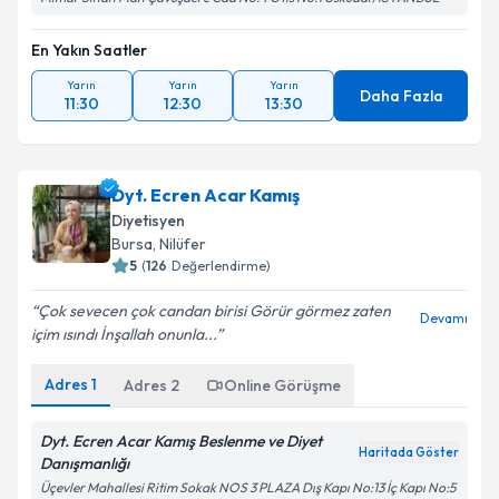
En Yakın Saatler
Yarın
Yarın
Yarın
Daha Fazla
11:30
12:30
13:30
Dyt. Ecren Acar Kamış
Diyetisyen
Bursa
, Nilüfer
5
(
126
Değerlendirme)
Çok sevecen çok candan birisi Görür görmez zaten
Devamı
içim ısındı İnşallah onunla...
Adres
1
Adres
2
Online Görüşme
Dyt. Ecren Acar Kamış Beslenme ve Diyet
Haritada Göster
Danışmanlığı
Üçevler Mahallesi Ritim Sokak NOS 3 PLAZA Dış Kapı No:13 İç Kapı No:5