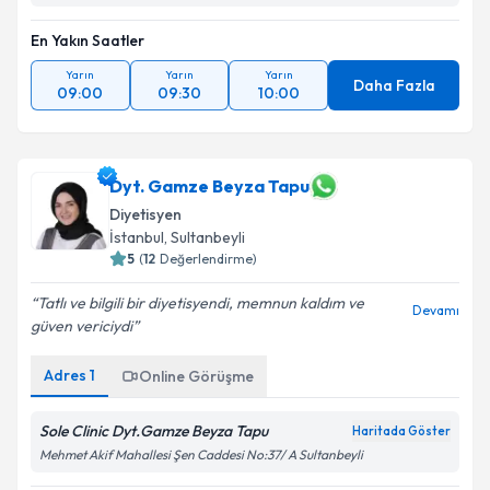
En Yakın Saatler
Yarın
Yarın
Yarın
Daha Fazla
09:00
09:30
10:00
Dyt. Gamze Beyza Tapu
Diyetisyen
İstanbul
, Sultanbeyli
5
(
12
Değerlendirme)
Tatlı ve bilgili bir diyetisyendi, memnun kaldım ve
Devamı
güven vericiydi
Adres
1
Online Görüşme
Sole Clinic Dyt.Gamze Beyza Tapu
Haritada Göster
Mehmet Akif Mahallesi Şen Caddesi No:37/ A Sultanbeyli