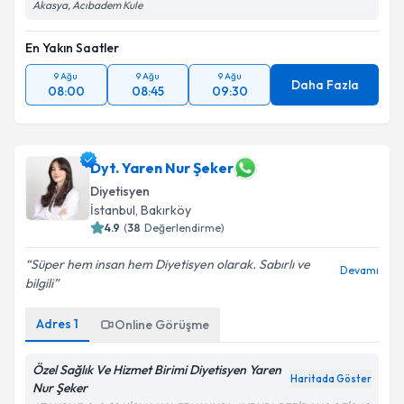
Takvim Talebini Gönder
Akasya, Acıbadem Kule
En Yakın Saatler
9 Ağu
9 Ağu
9 Ağu
Daha Fazla
08:00
08:45
09:30
Dyt. Yaren Nur Şeker
Diyetisyen
İstanbul
, Bakırköy
4.9
(
38
Değerlendirme)
Süper hem insan hem Diyetisyen olarak. Sabırlı ve
Devamı
bilgili
Adres
1
Online Görüşme
Özel Sağlık Ve Hizmet Birimi Diyetisyen Yaren
Haritada Göster
Nur Şeker