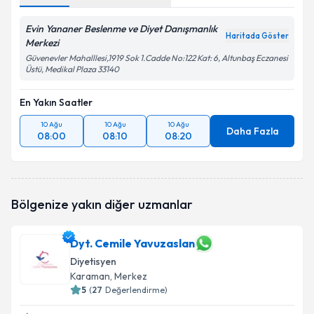
Evin Yananer Beslenme ve Diyet Danışmanlık
Haritada Göster
Merkezi
Güvenevler Mahalllesi,1919 Sok 1.Cadde No:122 Kat: 6, Altunbaş Eczanesi
Üstü, Medikal Plaza 33140
En Yakın Saatler
10 Ağu
10 Ağu
10 Ağu
Daha Fazla
08:00
08:10
08:20
Bölgenize yakın diğer uzmanlar
Dyt. Cemile Yavuzaslan
Diyetisyen
Karaman
, Merkez
5
(
27
Değerlendirme)