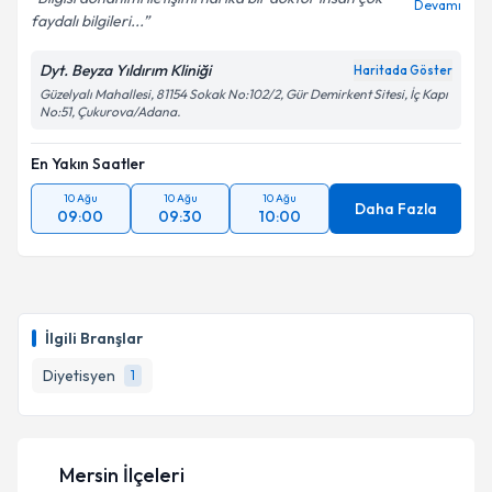
Devamı
faydalı bilgileri...
Dyt. Beyza Yıldırım Kliniği
Haritada Göster
Güzelyalı Mahallesi, 81154 Sokak No:102/2, Gür Demirkent Sitesi, İç Kapı
No:51, Çukurova/Adana.
En Yakın Saatler
10 Ağu
10 Ağu
10 Ağu
Daha Fazla
09:00
09:30
10:00
İlgili Branşlar
Diyetisyen
1
Mersin İlçeleri