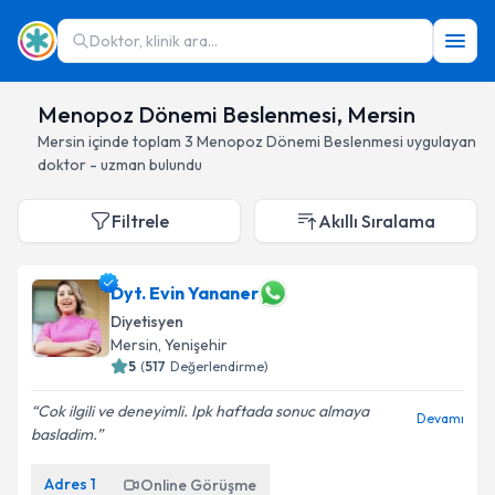
Doktor, klinik ara...
Menopoz Dönemi Beslenmesi, Mersin
Mersin
içinde toplam
3
Menopoz Dönemi Beslenmesi
uygulayan
doktor - uzman bulundu
Filtrele
Akıllı Sıralama
Dyt. Evin Yananer
Diyetisyen
Mersin
, Yenişehir
5
(
517
Değerlendirme)
Cok ilgili ve deneyimli. Ipk haftada sonuc almaya
Devamı
basladim.
Adres
1
Online Görüşme