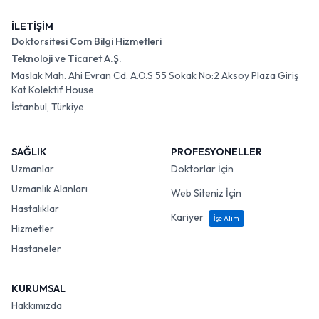
İLETİŞİM
Doktorsitesi Com Bilgi Hizmetleri
Teknoloji ve Ticaret A.Ş.
Maslak Mah. Ahi Evran Cd. A.O.S 55 Sokak No:2 Aksoy Plaza Giriş
Kat Kolektif House
İstanbul, Türkiye
SAĞLIK
PROFESYONELLER
Uzmanlar
Doktorlar İçin
Uzmanlık Alanları
Web Siteniz İçin
Hastalıklar
Kariyer
İşe Alım
Hizmetler
Hastaneler
KURUMSAL
Hakkımızda