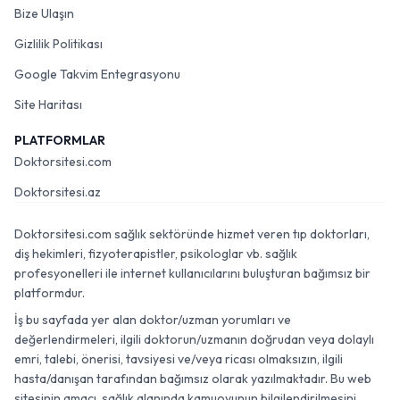
Bize Ulaşın
Gizlilik Politikası
Google Takvim Entegrasyonu
Site Haritası
PLATFORMLAR
Doktorsitesi.com
Doktorsitesi.az
Doktorsitesi.com sağlık sektöründe hizmet veren tıp doktorları,
diş hekimleri, fizyoterapistler, psikologlar vb. sağlık
profesyonelleri ile internet kullanıcılarını buluşturan bağımsız bir
platformdur.
İş bu sayfada yer alan doktor/uzman yorumları ve
değerlendirmeleri, ilgili doktorun/uzmanın doğrudan veya dolaylı
emri, talebi, önerisi, tavsiyesi ve/veya ricası olmaksızın, ilgili
hasta/danışan tarafından bağımsız olarak yazılmaktadır. Bu web
sitesinin amacı, sağlık alanında kamuoyunun bilgilendirilmesini