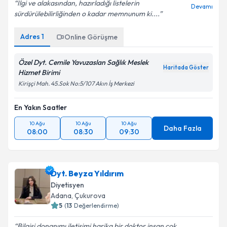
İlgi ve alakasından, hazırladığı listelerin
Devamı
sürdürülebilirliğinden o kadar memnunum ki....
Adres
1
Online Görüşme
Özel Dyt. Cemile Yavuzaslan Sağlık Meslek
Haritada Göster
Hizmet Birimi
Kirişçi Mah. 45.Sok No:5/107 Akın İş Merkezi
En Yakın Saatler
10 Ağu
10 Ağu
10 Ağu
Daha Fazla
08:00
08:30
09:30
Dyt. Beyza Yıldırım
Diyetisyen
Adana
, Çukurova
5
(
13
Değerlendirme)
Bilgisi donanımı iletişimi harika bir doktor insan çok