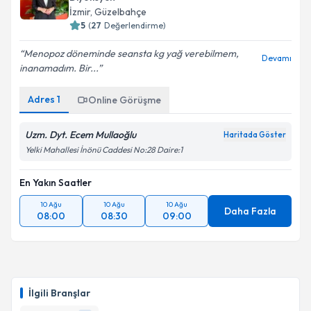
takvim hazırlandığında e-posta ile bilgilendireceğiz.
İzmir
, Güzelbahçe
5
(
27
Değerlendirme)
E-posta Adresiniz
Menopoz döneminde seansta kg yağ verebilmem,
Devamı
inanamadım. Bir...
Adres
1
Kişisel verilerimin işlenmesine ilişkin
Online Görüşme
Aydınlatma
Metni
'ni okudum ve kişisel verilerimin belirtilen
kapsamda işlenmesini kabul ediyorum.
Uzm. Dyt. Ecem Mullaoğlu
Haritada Göster
Yelki Mahallesi İnönü Caddesi No:28 Daire:1
Takvim Talebini Gönder
En Yakın Saatler
10 Ağu
10 Ağu
10 Ağu
Daha Fazla
08:00
08:30
09:00
İlgili Branşlar