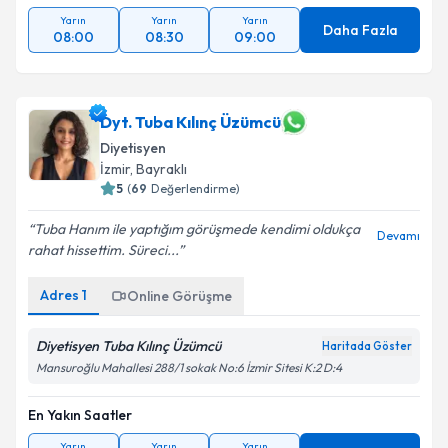
Yarın
Yarın
Yarın
Daha Fazla
08:00
08:30
09:00
Dyt. Tuba Kılınç Üzümcü
Diyetisyen
İzmir
, Bayraklı
5
(
69
Değerlendirme)
Tuba Hanım ile yaptığım görüşmede kendimi oldukça
Devamı
rahat hissettim. Süreci...
Adres
1
Online Görüşme
Diyetisyen Tuba Kılınç Üzümcü
Haritada Göster
Mansuroğlu Mahallesi 288/1 sokak No:6 İzmir Sitesi K:2 D:4
En Yakın Saatler
Yarın
Yarın
Yarın