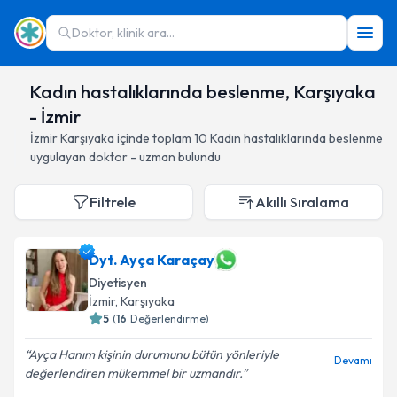
Doktor, klinik ara...
Kadın hastalıklarında beslenme, Karşıyaka
- İzmir
İzmir
Karşıyaka
içinde toplam
10
Kadın hastalıklarında beslenme
uygulayan doktor - uzman bulundu
Filtrele
Akıllı Sıralama
Dyt. Ayça Karaçay
Diyetisyen
İzmir
, Karşıyaka
5
(
16
Değerlendirme)
Ayça Hanım kişinin durumunu bütün yönleriyle
Devamı
değerlendiren mükemmel bir uzmandır.