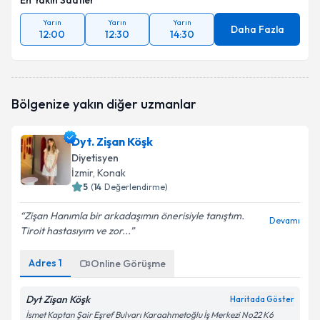
En Yakın Saatler
Yarın
Yarın
Yarın
Daha Fazla
12:00
12:30
14:30
Bölgenize yakın diğer uzmanlar
Dyt. Zişan Köşk
Diyetisyen
İzmir
, Konak
5
(
14
Değerlendirme)
Zişan Hanımla bir arkadaşımın önerisiyle tanıştım.
Devamı
Tiroit hastasıyım ve zor...
Adres
1
Online Görüşme
Dyt Zişan Köşk
Haritada Göster
İsmet Kaptan Şair Eşref Bulvarı Karaahmetoğlu İş Merkezi No22 K6