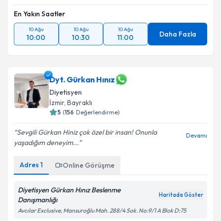
En Yakın Saatler
10 Ağu
10 Ağu
10 Ağu
Daha Fazla
10:00
10:30
11:00
Dyt. Gürkan Hınız
Diyetisyen
İzmir
, Bayraklı
5
(
156
Değerlendirme)
Sevgili Gürkan Hiniz çok özel bir insan! Onunla
Devamı
yaşadığım deneyim...
Adres
1
Online Görüşme
Diyetisyen Gürkan Hınız Beslenme
Haritada Göster
Danışmanlığı
Avcılar Exclusive, Mansuroğlu Mah. 288/4 Sok. No:9/1 A Blok D:75