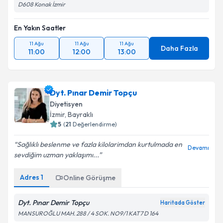
D608 Konak İzmir
En Yakın Saatler
11 Ağu
11 Ağu
11 Ağu
Daha Fazla
11:00
12:00
13:00
Dyt. Pınar Demir Topçu
Diyetisyen
İzmir
, Bayraklı
5
(
21
Değerlendirme)
Sağlıklı beslenme ve fazla kilolarimdan kurtulmada en
Devamı
sevdiğim uzman yaklaşımı...
Adres
1
Online Görüşme
Dyt. Pınar Demir Topçu
Haritada Göster
MANSUROĞLU MAH. 288 / 4 SOK. NO9/1 KAT7 D 164