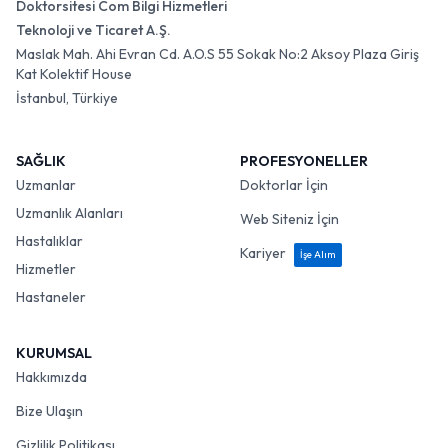
Doktorsitesi Com Bilgi Hizmetleri
Teknoloji ve Ticaret A.Ş.
Maslak Mah. Ahi Evran Cd. A.O.S 55 Sokak No:2 Aksoy Plaza Giriş
Kat Kolektif House
İstanbul, Türkiye
SAĞLIK
PROFESYONELLER
Uzmanlar
Doktorlar İçin
Uzmanlık Alanları
Web Siteniz İçin
Hastalıklar
Kariyer
İşe Alım
Hizmetler
Hastaneler
KURUMSAL
Hakkımızda
Bize Ulaşın
Gizlilik Politikası