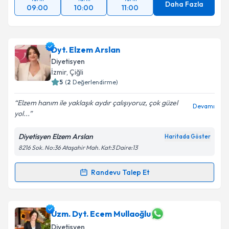
Daha Fazla
09:00
10:00
11:00
Dyt. Elzem Arslan
Diyetisyen
İzmir
, Çiğli
5
(
2
Değerlendirme)
Elzem hanım ile yaklaşık aydır çalışıyoruz, çok güzel
Devamı
yol...
Diyetisyen Elzem Arslan
Haritada Göster
8216 Sok. No:36 Ataşahir Mah. Kat:3 Daire:13
Randevu Talep Et
Randevu Takvimi Talebi
Dyt. Elzem Arslan
için randevu takvimi talebi
Uzm. Dyt. Ecem Mullaoğlu
oluşturun. Size bu uzmandan randevu almanız için bir
Diyetisyen