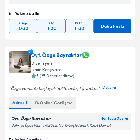
En Yakın Saatler
10 Ağu
10 Ağu
10 Ağu
Daha Fazla
10:30
11:00
11:30
Dyt. Özge Bayraktar
Diyetisyen
İzmir
, Karşıyaka
5
(
25
Değerlendirme)
Devamı
Özge Hanım'a başlayalı hafta oldu , kg veda...
Adres
1
Online Görüşme
Dyt. Özge Bayraktar
Haritada Göster
Bahriye Üçok Mah. 1762 Sok. No:15 Güçlü Apart. Kat:4 Daire:4