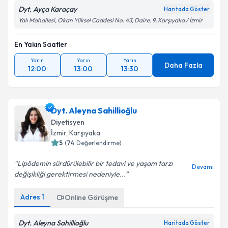
Dyt. Ayça Karaçay
Haritada Göster
Yalı Mahallesi, Okan Yüksel Caddesi No: 43, Daire: 9, Karşıyaka / İzmir
En Yakın Saatler
Yarın
Yarın
Yarın
Daha Fazla
12:00
13:00
13:30
Dyt. Aleyna Sahillioğlu
Diyetisyen
İzmir
, Karşıyaka
5
(
74
Değerlendirme)
Lipödemin sürdürülebilir bir tedavi ve yaşam tarzı
Devamı
değişikliği gerektirmesi nedeniyle...
Adres
1
Online Görüşme
Dyt. Aleyna Sahillioğlu
Haritada Göster