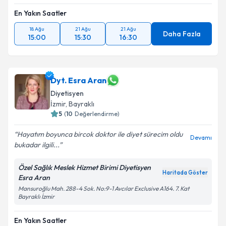
En Yakın Saatler
18 Ağu
21 Ağu
21 Ağu
Daha Fazla
15:00
15:30
16:30
Dyt. Esra Aran
Diyetisyen
İzmir
, Bayraklı
5
(
10
Değerlendirme)
Hayatım boyunca bircok doktor ile diyet sürecim oldu
Devamı
bukadar ilgili...
Özel Sağlık Meslek Hizmet Birimi Diyetisyen
Haritada Göster
Esra Aran
Mansuroğlu Mah. 288-4 Sok. No:9-1 Avcılar Exclusive A164. 7. Kat
Bayraklı İzmir
En Yakın Saatler