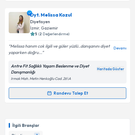
Takvim Talebini Gönder
Dyt. Elzem Arslan
için randevu takvimi talebi
Dyt. Melissa Kozul
oluşturun. Size bu uzmandan randevu almanız için bir
Diyetisyen
takvim hazırlandığında e-posta ile bilgilendireceğiz.
İzmir
, Gaziemir
5
(
2
Değerlendirme)
E-posta Adresiniz
Melissa hanım cok ilgili ve güler yüzlü..danışanını diyet
Devamı
yaparken doğru...
Antre Fit Sağlıklı Yaşam Beslenme ve Diyet
Kişisel verilerimin işlenmesine ilişkin
Aydınlatma
Haritada Göster
Danışmanlığı
Metni
'ni okudum ve kişisel verilerimin belirtilen
Irmak Mah. Metin Henkoğlu Cad. 26\A
kapsamda işlenmesini kabul ediyorum.
Randevu Talep Et
Randevu Takvimi Talebi
Takvim Talebini Gönder
Dyt. Melissa Kozul
için randevu takvimi talebi
oluşturun. Size bu uzmandan randevu almanız için bir
İlgili Branşlar
takvim hazırlandığında e-posta ile bilgilendireceğiz.