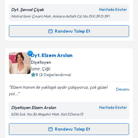
Dyt. Şevval Çiçek
Haritada Göster
Kişisel verilerimin işlenmesine ilişkin
Aydınlatma
Mistral İzmir Çınarlı Mah. Ankara Asfaltı Cd. No:15 K:39 D:391
Metni
'ni okudum ve kişisel verilerimin belirtilen
kapsamda işlenmesini kabul ediyorum.
Randevu Talep Et
Randevu Takvimi Talebi
Takvim Talebini Gönder
Dyt. Şevval Çiçek
için randevu takvimi talebi
Dyt. Elzem Arslan
oluşturun. Size bu uzmandan randevu almanız için bir
Diyetisyen
takvim hazırlandığında e-posta ile bilgilendireceğiz.
İzmir
, Çiğli
5
(
2
Değerlendirme)
E-posta Adresiniz
Elzem hanım ile yaklaşık aydır çalışıyoruz, çok güzel
Devamı
yol...
Diyetisyen Elzem Arslan
Haritada Göster
Kişisel verilerimin işlenmesine ilişkin
Aydınlatma
8216 Sok. No:36 Ataşahir Mah. Kat:3 Daire:13
Metni
'ni okudum ve kişisel verilerimin belirtilen
kapsamda işlenmesini kabul ediyorum.
Randevu Talep Et
Randevu Takvimi Talebi