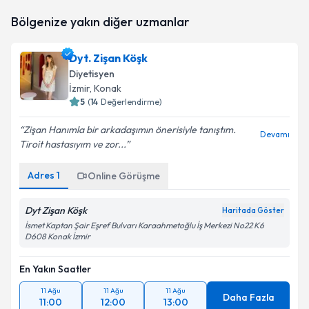
Dyt. Melisa Emine Bakır
için randevu takvimi talebi
Bölgenize yakın diğer uzmanlar
oluşturun. Size bu uzmandan randevu almanız için bir
takvim hazırlandığında e-posta ile bilgilendireceğiz.
Dyt. Zişan Köşk
E-posta Adresiniz
Diyetisyen
İzmir
, Konak
5
(
14
Değerlendirme)
Zişan Hanımla bir arkadaşımın önerisiyle tanıştım.
Kişisel verilerimin işlenmesine ilişkin
Aydınlatma
Devamı
Tiroit hastasıyım ve zor...
Metni
'ni okudum ve kişisel verilerimin belirtilen
kapsamda işlenmesini kabul ediyorum.
Adres
1
Online Görüşme
Takvim Talebini Gönder
Dyt Zişan Köşk
Haritada Göster
İsmet Kaptan Şair Eşref Bulvarı Karaahmetoğlu İş Merkezi No22 K6
D608 Konak İzmir
En Yakın Saatler
11 Ağu
11 Ağu
11 Ağu
Daha Fazla
11:00
12:00
13:00