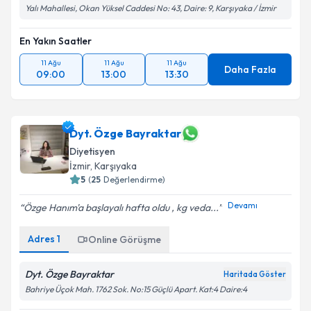
Yalı Mahallesi, Okan Yüksel Caddesi No: 43, Daire: 9, Karşıyaka / İzmir
En Yakın Saatler
11 Ağu
11 Ağu
11 Ağu
Daha Fazla
09:00
13:00
13:30
Dyt. Özge Bayraktar
Diyetisyen
İzmir
, Karşıyaka
5
(
25
Değerlendirme)
Devamı
Özge Hanım'a başlayalı hafta oldu , kg veda...
Adres
1
Online Görüşme
Dyt. Özge Bayraktar
Haritada Göster
Bahriye Üçok Mah. 1762 Sok. No:15 Güçlü Apart. Kat:4 Daire:4