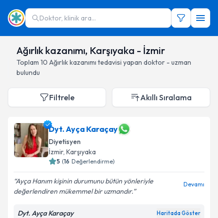
Doktor, klinik ara...
Ağırlık kazanımı, Karşıyaka - İzmir
Toplam
10
Ağırlık kazanımı
tedavisi yapan doktor - uzman
bulundu
Filtrele
Akıllı Sıralama
Dyt. Ayça Karaçay
Diyetisyen
İzmir
, Karşıyaka
5
(
16
Değerlendirme)
Ayça Hanım kişinin durumunu bütün yönleriyle
Devamı
değerlendiren mükemmel bir uzmandır.
Dyt. Ayça Karaçay
Haritada Göster