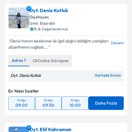
Dyt. Deniz Kutluk
Diyetisyen
İzmir
, Bayraklı
5
(
4
Değerlendirme)
Deniz hanım beslenme ile ilgili doğru bildiğim yanlışları
Devamı
düzeltmemi sağladı....
Adres
1
Online Görüşme
Dyt. Deniz Kutluk
Haritada Göster
En Yakın Saatler
10 Ağu
10 Ağu
10 Ağu
Daha Fazla
09:00
09:30
10:00
Dyt. Elif Kahraman