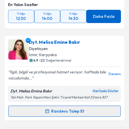
En Yakın Saatler
11 Ağu
11 Ağu
11 Ağu
Daha Fazla
12:30
14:00
14:30
Dyt. Melisa Emine Bakır
Diyetisyen
İzmir
, Karşıyaka
4.9
(
22
Değerlendirme)
İlgili, bilgili ve profesyonel hizmet veriyor. haftada bile
Devamı
vücudumda...
Dyt. Melisa Emine Bakır
Haritada Göster
Yalı Mah. Park Yaşam Mavi Şehir Ticaret Merkezi Kat:3 Daire 307
Randevu Talep Et
Randevu Takvimi Talebi