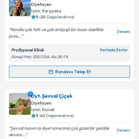
Diyetisyen
İzmir
, Karşıyaka
5
(
20
Değerlendirme)
Kendisi çok tatlı ve çok anlayışlı bir insan özellikle
Devamı
pcos...
Profizyonel Klinik
Haritada Göster
Güneşli Mah. 520/2 Sok. No: 28 /1 A
Randevu Talep Et
Randevu Takvimi Talebi
Dyt. Elif Kahraman
için randevu takvimi talebi
Dyt. Şevval Çiçek
oluşturun. Size bu uzmandan randevu almanız için bir
Diyetisyen
takvim hazırlandığında e-posta ile bilgilendireceğiz.
İzmir
, Konak
5
(
42
Değerlendirme)
E-posta Adresiniz
Şevval hanım la diyet sürecimiz çok güzel bir şekilde
Devamı
devam...