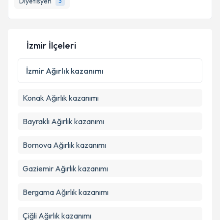
Diyetisyen
3
E-posta Adresiniz
İzmir İlçeleri
Kişisel verilerimin işlenmesine ilişkin
Aydınlatma
Metni
'ni okudum ve kişisel verilerimin belirtilen
İzmir
Ağırlık kazanımı
kapsamda işlenmesini kabul ediyorum.
Konak
Ağırlık kazanımı
Takvim Talebini Gönder
Bayraklı
Ağırlık kazanımı
Bornova
Ağırlık kazanımı
Gaziemir
Ağırlık kazanımı
Bergama
Ağırlık kazanımı
Çiğli
Ağırlık kazanımı