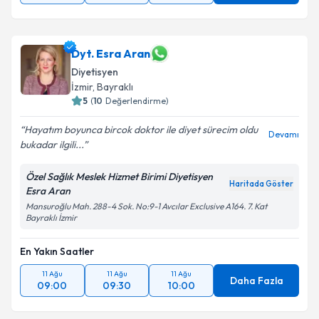
Dyt. Esra Aran
Diyetisyen
İzmir
, Bayraklı
5
(
10
Değerlendirme)
Hayatım boyunca bircok doktor ile diyet sürecim oldu
Devamı
bukadar ilgili...
Özel Sağlık Meslek Hizmet Birimi Diyetisyen
Haritada Göster
Esra Aran
Mansuroğlu Mah. 288-4 Sok. No:9-1 Avcılar Exclusive A164. 7. Kat
Bayraklı İzmir
En Yakın Saatler
11 Ağu
11 Ağu
11 Ağu
Daha Fazla
09:00
09:30
10:00