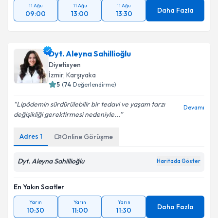
11 Ağu
11 Ağu
11 Ağu
Daha Fazla
09:00
13:00
13:30
Dyt. Aleyna Sahillioğlu
Diyetisyen
İzmir
, Karşıyaka
5
(
74
Değerlendirme)
Lipödemin sürdürülebilir bir tedavi ve yaşam tarzı
Devamı
değişikliği gerektirmesi nedeniyle...
Adres
1
Online Görüşme
Dyt. Aleyna Sahillioğlu
Haritada Göster
En Yakın Saatler
Yarın
Yarın
Yarın
Daha Fazla
10:30
11:00
11:30