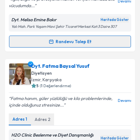
Devamı
vücudumda...
Dyt. Melisa Emine Bakır
Haritada Göster
Kişisel verilerimin işlenmesine ilişkin
Aydınlatma
Yalı Mah. Park Yaşam Mavi Şehir Ticaret Merkezi Kat:3 Daire 307
Metni
'ni okudum ve kişisel verilerimin belirtilen
kapsamda işlenmesini kabul ediyorum.
Randevu Talep Et
Randevu Takvimi Talebi
Takvim Talebini Gönder
Dyt. Melisa Emine Bakır
için randevu takvimi talebi
Dyt. Fatma Baysal Yusuf
oluşturun. Size bu uzmandan randevu almanız için bir
Diyetisyen
takvim hazırlandığında e-posta ile bilgilendireceğiz.
İzmir
, Karşıyaka
5
(
1
Değerlendirme)
E-posta Adresiniz
Fatma hanım, güler yüzlülüğü ve kilo problemlerinde,
Devamı
içinde olduğunuz stresinize...
Adres
1
Adres
2
Kişisel verilerimin işlenmesine ilişkin
Aydınlatma
Metni
'ni okudum ve kişisel verilerimin belirtilen
kapsamda işlenmesini kabul ediyorum.
H2O Clinic Beslenme ve Diyet Danışmanlığı
Haritada Göster