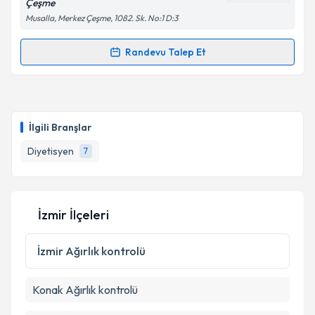
Çeşme
Musalla, Merkez Çeşme, 1082. Sk. No:1 D:3
Takvim Talebini Gönder
Randevu Talep Et
Randevu Takvimi Talebi
Dyt. Fatma Baysal Yusuf
için randevu takvimi talebi
oluşturun. Size bu uzmandan randevu almanız için bir
İlgili Branşlar
takvim hazırlandığında e-posta ile bilgilendireceğiz.
Diyetisyen
7
E-posta Adresiniz
İzmir İlçeleri
Kişisel verilerimin işlenmesine ilişkin
Aydınlatma
Metni
'ni okudum ve kişisel verilerimin belirtilen
İzmir
Ağırlık kontrolü
kapsamda işlenmesini kabul ediyorum.
Konak
Ağırlık kontrolü
Takvim Talebini Gönder