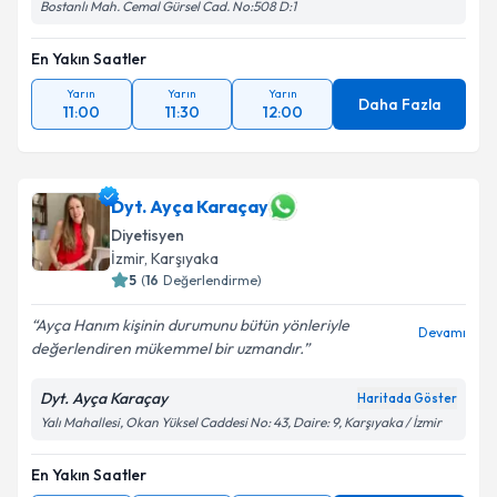
Bostanlı Mah. Cemal Gürsel Cad. No:508 D:1
En Yakın Saatler
Yarın
Yarın
Yarın
Daha Fazla
11:00
11:30
12:00
Dyt. Ayça Karaçay
Diyetisyen
İzmir
, Karşıyaka
5
(
16
Değerlendirme)
Ayça Hanım kişinin durumunu bütün yönleriyle
Devamı
değerlendiren mükemmel bir uzmandır.
Dyt. Ayça Karaçay
Haritada Göster
Yalı Mahallesi, Okan Yüksel Caddesi No: 43, Daire: 9, Karşıyaka / İzmir
En Yakın Saatler