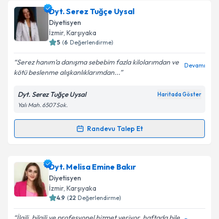
Dyt. Serez Tuğçe Uysal
Diyetisyen
İzmir
, Karşıyaka
5
(
6
Değerlendirme)
Serez hanım’a danışma sebebim fazla kilolarımdan ve
Devamı
kötü beslenme alışkanlıklarımdan...
Dyt. Serez Tuğçe Uysal
Haritada Göster
Yalı Mah. 6507 Sok.
Randevu Talep Et
Randevu Takvimi Talebi
Dyt. Serez Tuğçe Uysal
için randevu takvimi talebi
Dyt. Melisa Emine Bakır
oluşturun. Size bu uzmandan randevu almanız için bir
Diyetisyen
takvim hazırlandığında e-posta ile bilgilendireceğiz.
İzmir
, Karşıyaka
4.9
(
22
Değerlendirme)
E-posta Adresiniz
İlgili, bilgili ve profesyonel hizmet veriyor. haftada bile