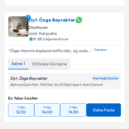
Dyt. Özge Bayraktar
Diyetisyen
İzmir
, Karşıyaka
5
(
25
Değerlendirme)
Devamı
Özge Hanım'a başlayalı hafta oldu , kg veda...
Adres
1
Online Görüşme
Dyt. Özge Bayraktar
Haritada Göster
Bahriye Üçok Mah. 1762 Sok. No:15 Güçlü Apart. Kat:4 Daire:4
En Yakın Saatler
11 Ağu
11 Ağu
11 Ağu
Daha Fazla
12:30
14:00
14:30