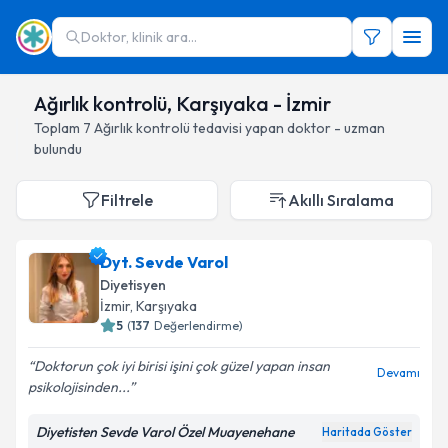
Doktor, klinik ara...
Ağırlık kontrolü, Karşıyaka - İzmir
Toplam
7
Ağırlık kontrolü
tedavisi yapan doktor - uzman
bulundu
Filtrele
Akıllı Sıralama
Dyt. Sevde Varol
Diyetisyen
İzmir
, Karşıyaka
5
(
137
Değerlendirme)
Doktorun çok iyi birisi işini çok güzel yapan insan
Devamı
psikolojisinden...
Diyetisten Sevde Varol Özel Muayenehane
Haritada Göster