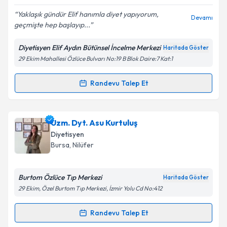
Yaklaşık gündür Elif hanımla diyet yapıyorum,
Devamı
geçmişte hep başlayıp...
Kişisel verilerimin işlenmesine ilişkin
Aydınlatma
Metni
'ni okudum ve kişisel verilerimin belirtilen
Diyetisyen Elif Aydın Bütünsel İncelme Merkezi
Haritada Göster
kapsamda işlenmesini kabul ediyorum.
29 Ekim Mahallesi Özlüce Bulvarı No:19 B Blok Daire:7 Kat:1
Takvim Talebini Gönder
Randevu Talep Et
Randevu Takvimi Talebi
Dyt. Elif Aydın
için randevu takvimi talebi oluşturun.
Uzm. Dyt. Asu Kurtuluş
Size bu uzmandan randevu almanız için bir takvim
Diyetisyen
hazırlandığında e-posta ile bilgilendireceğiz.
Bursa
, Nilüfer
E-posta Adresiniz
Burtom Özlüce Tıp Merkezi
Haritada Göster
29 Ekim, Özel Burtom Tıp Merkezi, İzmir Yolu Cd No:412
Kişisel verilerimin işlenmesine ilişkin
Aydınlatma
Randevu Talep Et
Randevu Takvimi Talebi
Metni
'ni okudum ve kişisel verilerimin belirtilen