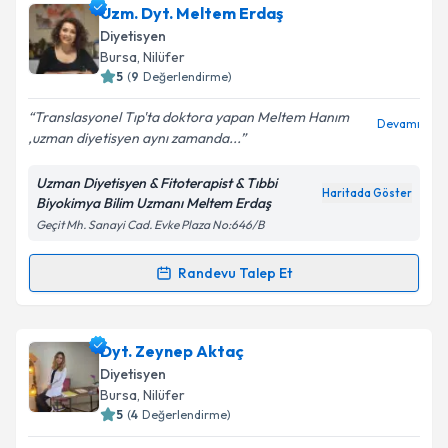
Dyt. Betül Küllük
için randevu takvimi talebi oluşturun.
Uzm. Dyt. Meltem Erdaş
Size bu uzmandan randevu almanız için bir takvim
Diyetisyen
hazırlandığında e-posta ile bilgilendireceğiz.
Bursa
, Nilüfer
5
(
9
Değerlendirme)
E-posta Adresiniz
Translasyonel Tıp'ta doktora yapan Meltem Hanım
Devamı
,uzman diyetisyen aynı zamanda...
Uzman Diyetisyen & Fitoterapist & Tıbbi
Kişisel verilerimin işlenmesine ilişkin
Aydınlatma
Haritada Göster
Biyokimya Bilim Uzmanı Meltem Erdaş
Metni
'ni okudum ve kişisel verilerimin belirtilen
Geçit Mh. Sanayi Cad. Evke Plaza No:646/B
kapsamda işlenmesini kabul ediyorum.
Randevu Talep Et
Randevu Takvimi Talebi
Takvim Talebini Gönder
Uzm. Dyt. Meltem Erdaş
için randevu takvimi talebi
Dyt. Zeynep Aktaç
oluşturun. Size bu uzmandan randevu almanız için bir
Diyetisyen
takvim hazırlandığında e-posta ile bilgilendireceğiz.
Bursa
, Nilüfer
5
(
4
Değerlendirme)
E-posta Adresiniz