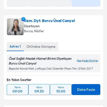
Uzm. Dyt. Burcu Ünal Canyol
Diyetisyen
Bursa
, Nilüfer
Adres
1
Online Görüşme
Özel Sağlık Meslek Hizmet Birimi Diyetisyen
Haritada Göster
Burcu Ünal Canyol
Beşevler Konak Mah. Lefkoşa Cad. Gizemler Plaza 1 No :12 Kat :2 D:7
En Yakın Saatler
Yarın
Yarın
Yarın
Daha Fazla
09:00
09:30
10:00