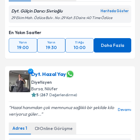
Dyt. Gülçin Darıcı Sivrioğlu
Haritada Göster
29 Ekim Mah. Özlüce Bulv . No :29 Kat :3 Daire :40 Time Özlüce
En Yakın Saatler
Yarın
Yarın
11 Ağu
Daha Fazla
19:00
19:30
10:00
Dyt. Hazal Yay
Diyetisyen
Bursa
, Nilüfer
5
(
267
Değerlendirme)
Hazal hanımdan çok memnunuz sağlıklı bir şekilde kilo
Devamı
veriyoruz güler...
Adres
1
Online Görüşme