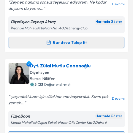
Zeynep hanıma sonsuz teşekkür ediyorum. Ne kadar
Devamı
doysam da yeme...
Diyetisyen Zeynep Aktaç
Haritada Göster
Kişisel verilerimin işlenmesine ilişkin
Aydınlatma
İhsaniye Mah. FSM Bulvarı No : 40 /A Energy Club
Metni
'ni okudum ve kişisel verilerimin belirtilen
kapsamda işlenmesini kabul ediyorum.
Randevu Talep Et
Randevu Takvimi Talebi
Takvim Talebini Gönder
Dyt. Zeynep Aktaç
için randevu takvimi talebi
Dyt. Zülal Mutlu Çobanoğlu
oluşturun. Size bu uzmandan randevu almanız için bir
Diyetisyen
takvim hazırlandığında e-posta ile bilgilendireceğiz.
Bursa
, Nilüfer
5
(
23
Değerlendirme)
E-posta Adresiniz
yaşındaki kızım için zülal hanıma başvurduk. Kızım çok
Devamı
yemek...
FizyoBoon
Haritada Göster
Kişisel verilerimin işlenmesine ilişkin
Aydınlatma
Konak Mahallesi Olgun Sokak Nazar Ofis Center Kat 2 Daire 6
Metni
'ni okudum ve kişisel verilerimin belirtilen
kapsamda işlenmesini kabul ediyorum.