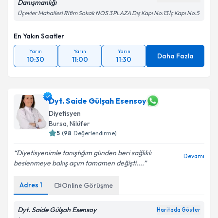
Danışmanlığı
Üçevler Mahallesi Ritim Sokak NOS 3 PLAZA Dış Kapı No:13 İç Kapı No:5
En Yakın Saatler
Yarın
Yarın
Yarın
Daha Fazla
10:30
11:00
11:30
Dyt. Saide Gülşah Esensoy
Diyetisyen
Bursa
, Nilüfer
5
(
98
Değerlendirme)
Diyetisyenimle tanıştığım günden beri sağlıklı
Devamı
beslenmeye bakış açım tamamen değişti....
Adres
1
Online Görüşme
Dyt. Saide Gülşah Esensoy
Haritada Göster