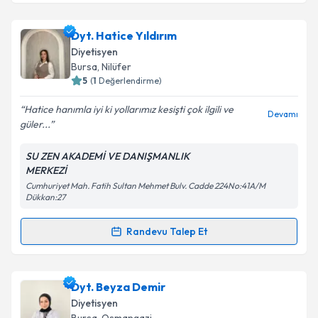
kapsamda işlenmesini kabul ediyorum.
Uzm. Dyt. Asu Kurtuluş
için randevu takvimi talebi
Dyt. Hatice Yıldırım
oluşturun. Size bu uzmandan randevu almanız için bir
Takvim Talebini Gönder
Diyetisyen
takvim hazırlandığında e-posta ile bilgilendireceğiz.
Bursa
, Nilüfer
5
(
1
Değerlendirme)
E-posta Adresiniz
Hatice hanımla iyi ki yollarımız kesişti çok ilgili ve
Devamı
güler...
SU ZEN AKADEMİ VE DANIŞMANLIK
Kişisel verilerimin işlenmesine ilişkin
Aydınlatma
MERKEZİ
Metni
'ni okudum ve kişisel verilerimin belirtilen
Cumhuriyet Mah. Fatih Sultan Mehmet Bulv. Cadde 224No:41A/M
kapsamda işlenmesini kabul ediyorum.
Dükkan:27
Randevu Talep Et
Takvim Talebini Gönder
Randevu Takvimi Talebi
Dyt. Hatice Yıldırım
için randevu takvimi talebi
Dyt. Beyza Demir
oluşturun. Size bu uzmandan randevu almanız için bir
Diyetisyen
takvim hazırlandığında e-posta ile bilgilendireceğiz.