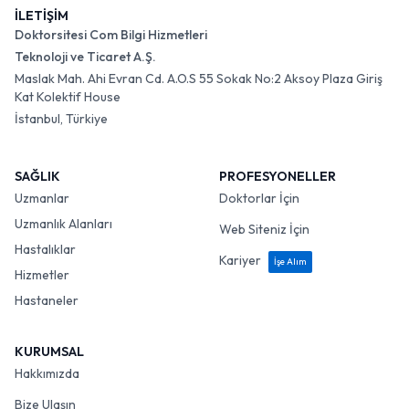
İLETİŞİM
Doktorsitesi Com Bilgi Hizmetleri
Teknoloji ve Ticaret A.Ş.
Maslak Mah. Ahi Evran Cd. A.O.S 55 Sokak No:2 Aksoy Plaza Giriş
Kat Kolektif House
İstanbul, Türkiye
SAĞLIK
PROFESYONELLER
Uzmanlar
Doktorlar İçin
Uzmanlık Alanları
Web Siteniz İçin
Hastalıklar
Kariyer
İşe Alım
Hizmetler
Hastaneler
KURUMSAL
Hakkımızda
Bize Ulaşın