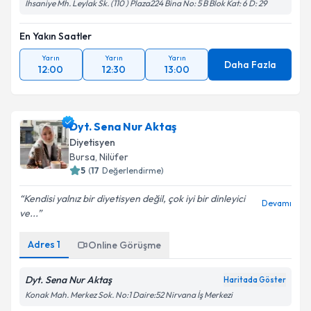
İhsaniye Mh. Leylak Sk. (110 ) Plaza224 Bina No: 5 B Blok Kat: 6 D: 29
En Yakın Saatler
Yarın
Yarın
Yarın
Daha Fazla
12:00
12:30
13:00
Dyt. Sena Nur Aktaş
Diyetisyen
Bursa
, Nilüfer
5
(
17
Değerlendirme)
Kendisi yalnız bir diyetisyen değil, çok iyi bir dinleyici
Devamı
ve...
Adres
1
Online Görüşme
Dyt. Sena Nur Aktaş
Haritada Göster
Konak Mah. Merkez Sok. No:1 Daire:52 Nirvana İş Merkezi