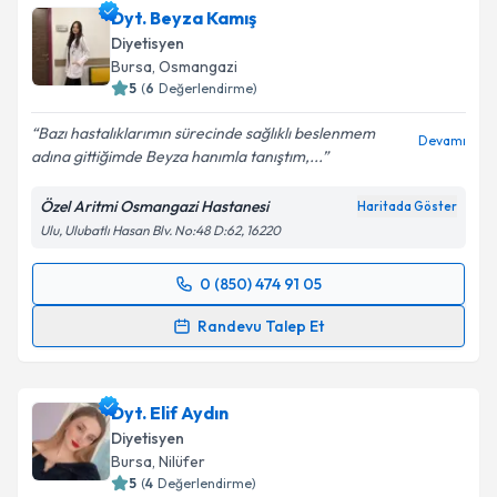
Dyt. Beyza Kamış
Diyetisyen
Bursa
, Osmangazi
5
(
6
Değerlendirme)
Bazı hastalıklarımın sürecinde sağlıklı beslenmem
Devamı
adına gittiğimde Beyza hanımla tanıştım,...
Özel Aritmi Osmangazi Hastanesi
Haritada Göster
Ulu, Ulubatlı Hasan Blv. No:48 D:62, 16220
0 (850) 474 91 05
Randevu Takvimi Talebi
Randevu Talep Et
Dyt. Beyza Kamış
için randevu takvimi talebi
oluşturun. Size bu uzmandan randevu almanız için bir
Dyt. Elif Aydın
takvim hazırlandığında e-posta ile bilgilendireceğiz.
Diyetisyen
E-posta Adresiniz
Bursa
, Nilüfer
5
(
4
Değerlendirme)