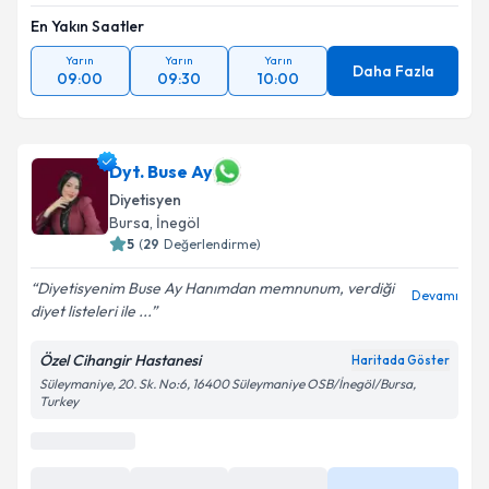
En Yakın Saatler
Yarın
Yarın
Yarın
Daha Fazla
09:00
09:30
10:00
Dyt. Buse Ay
Diyetisyen
Bursa
, İnegöl
5
(
29
Değerlendirme)
Diyetisyenim Buse Ay Hanımdan memnunum, verdiği
Devamı
diyet listeleri ile ...
Özel Cihangir Hastanesi
Haritada Göster
Süleymaniye, 20. Sk. No:6, 16400 Süleymaniye OSB/İnegöl/Bursa,
Turkey