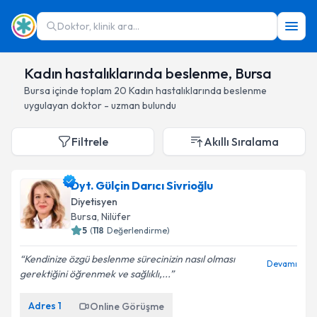
Doktor, klinik ara...
Kadın hastalıklarında beslenme, Bursa
Bursa
içinde toplam
20
Kadın hastalıklarında beslenme
uygulayan doktor - uzman bulundu
Filtrele
Akıllı Sıralama
Dyt. Gülçin Darıcı Sivrioğlu
Diyetisyen
Bursa
, Nilüfer
5
(
118
Değerlendirme)
Kendinize özgü beslenme sürecinizin nasıl olması
Devamı
gerektiğini öğrenmek ve sağlıklı,...
Adres
1
Online Görüşme