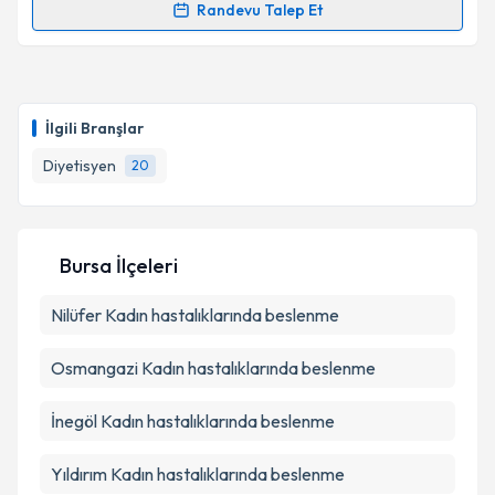
Randevu Talep Et
Randevu Takvimi Talebi
Takvim Talebini Gönder
Dyt. Meltem Işık
için randevu takvimi talebi oluşturun.
Size bu uzmandan randevu almanız için bir takvim
İlgili Branşlar
hazırlandığında e-posta ile bilgilendireceğiz.
Diyetisyen
20
E-posta Adresiniz
Bursa İlçeleri
Kişisel verilerimin işlenmesine ilişkin
Aydınlatma
Nilüfer
Kadın hastalıklarında beslenme
Metni
'ni okudum ve kişisel verilerimin belirtilen
kapsamda işlenmesini kabul ediyorum.
Osmangazi
Kadın hastalıklarında beslenme
Takvim Talebini Gönder
İnegöl
Kadın hastalıklarında beslenme
Yıldırım
Kadın hastalıklarında beslenme