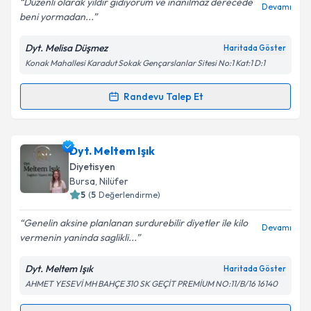
Düzenli olarak yıldır gidiyorum ve inanılmaz derecede
Devamı
beni yormadan...
Dyt. Melisa Düşmez
Haritada Göster
Kişisel verilerimin işlenmesine ilişkin
Aydınlatma
Konak Mahallesi Karadut Sokak Gençarslanlar Sitesi No:1 Kat:1 D:1
Metni
'ni okudum ve kişisel verilerimin belirtilen
kapsamda işlenmesini kabul ediyorum.
Randevu Talep Et
Randevu Takvimi Talebi
Takvim Talebini Gönder
Dyt. Melisa Düşmez
için randevu takvimi talebi
Dyt. Meltem Işık
oluşturun. Size bu uzmandan randevu almanız için bir
Diyetisyen
takvim hazırlandığında e-posta ile bilgilendireceğiz.
Bursa
, Nilüfer
5
(
5
Değerlendirme)
E-posta Adresiniz
Genelin aksine planlanan surdurebilir diyetler ile kilo
Devamı
vermenin yaninda saglikli...
Dyt. Meltem Işık
Haritada Göster
Kişisel verilerimin işlenmesine ilişkin
Aydınlatma
AHMET YESEVİ MH BAHÇE 310 SK GEÇİT PREMİUM NO:11/B/16 16140
Metni
'ni okudum ve kişisel verilerimin belirtilen
kapsamda işlenmesini kabul ediyorum.