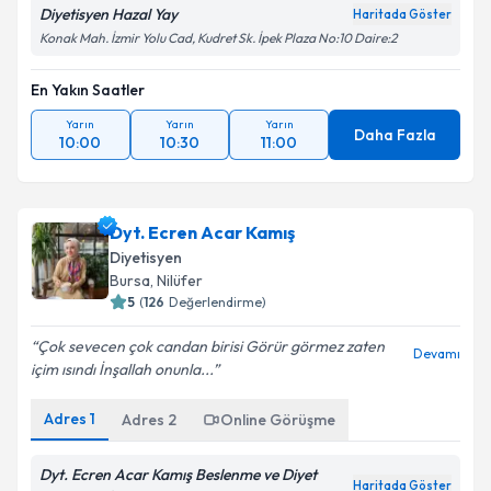
Diyetisyen Hazal Yay
Haritada Göster
Konak Mah. İzmir Yolu Cad, Kudret Sk. İpek Plaza No:10 Daire:2
En Yakın Saatler
Yarın
Yarın
Yarın
Daha Fazla
10:00
10:30
11:00
Dyt. Ecren Acar Kamış
Diyetisyen
Bursa
, Nilüfer
5
(
126
Değerlendirme)
Çok sevecen çok candan birisi Görür görmez zaten
Devamı
içim ısındı İnşallah onunla...
Adres
1
Adres
2
Online Görüşme
Dyt. Ecren Acar Kamış Beslenme ve Diyet
Haritada Göster