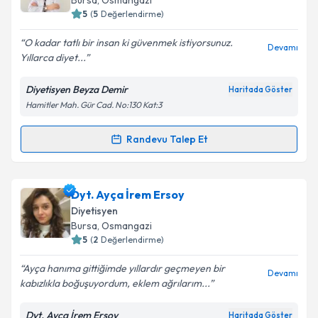
Bursa
, Osmangazi
5
(
5
Değerlendirme)
E-posta Adresiniz
O kadar tatlı bir insan ki güvenmek istiyorsunuz.
Devamı
Yıllarca diyet...
Diyetisyen Beyza Demir
Haritada Göster
Kişisel verilerimin işlenmesine ilişkin
Aydınlatma
Hamitler Mah. Gür Cad. No:130 Kat:3
Metni
'ni okudum ve kişisel verilerimin belirtilen
kapsamda işlenmesini kabul ediyorum.
Randevu Talep Et
Randevu Takvimi Talebi
Takvim Talebini Gönder
Dyt. Beyza Demir
için randevu takvimi talebi
Dyt. Ayça İrem Ersoy
oluşturun. Size bu uzmandan randevu almanız için bir
Diyetisyen
takvim hazırlandığında e-posta ile bilgilendireceğiz.
Bursa
, Osmangazi
5
(
2
Değerlendirme)
E-posta Adresiniz
Ayça hanıma gittiğimde yıllardır geçmeyen bir
Devamı
kabızlıkla boğuşuyordum, eklem ağrılarım...
Dyt. Ayça İrem Ersoy
Haritada Göster