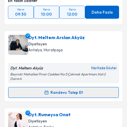
En Yakın Saatler
Yarın
Yarın
Yarın
Daha Fazla
09:30
10:00
12:00
Dyt. Meltem Arslan Akyüz
Diyetisyen
Antalya
, Muratpaşa
Dyt. Meltem Akyüz
Haritada Göster
Bayındır Mahallesi Pınar Caddesi No:5 Çakmak Apartmanı Kat:2
Daire:4
Randevu Talep Et
Randevu Takvimi Talebi
Dyt. Meltem Arslan Akyüz
için randevu takvimi talebi
Dyt. Rumeysa Onat
oluşturun. Size bu uzmandan randevu almanız için bir
Diyetisyen
takvim hazırlandığında e-posta ile bilgilendireceğiz.