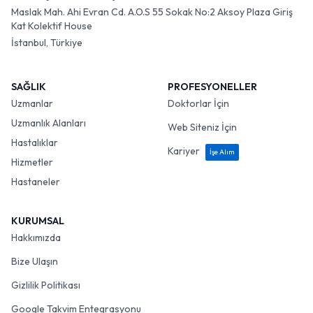
Maslak Mah. Ahi Evran Cd. A.O.S 55 Sokak No:2 Aksoy Plaza Giriş
Kat Kolektif House
İstanbul, Türkiye
SAĞLIK
PROFESYONELLER
Uzmanlar
Doktorlar İçin
Uzmanlık Alanları
Web Siteniz İçin
Hastalıklar
Kariyer
İşe Alım
Hizmetler
Hastaneler
KURUMSAL
Hakkımızda
Bize Ulaşın
Gizlilik Politikası
Google Takvim Entegrasyonu