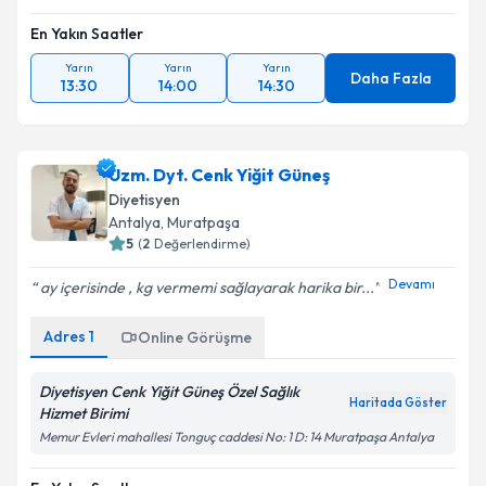
En Yakın Saatler
Yarın
Yarın
Yarın
Daha Fazla
13:30
14:00
14:30
Uzm. Dyt. Cenk Yiğit Güneş
Diyetisyen
Antalya
, Muratpaşa
5
(
2
Değerlendirme)
Devamı
ay içerisinde , kg vermemi sağlayarak harika bir...
Adres
1
Online Görüşme
Diyetisyen Cenk Yiğit Güneş Özel Sağlık
Haritada Göster
Hizmet Birimi
Memur Evleri mahallesi Tonguç caddesi No: 1 D: 14 Muratpaşa Antalya