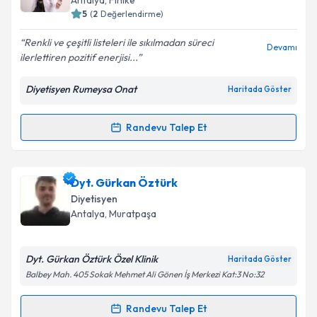
Antalya
, Finike
5
(
2
Değerlendirme)
E-posta Adresiniz
Renkli ve çeşitli listeleri ile sıkılmadan süreci
Devamı
ilerlettiren pozitif enerjisi...
Diyetisyen Rumeysa Onat
Haritada Göster
Kişisel verilerimin işlenmesine ilişkin
Aydınlatma
Metni
'ni okudum ve kişisel verilerimin belirtilen
kapsamda işlenmesini kabul ediyorum.
Randevu Talep Et
Randevu Takvimi Talebi
Takvim Talebini Gönder
Dyt. Rumeysa Onat
için randevu takvimi talebi
Dyt. Gürkan Öztürk
oluşturun. Size bu uzmandan randevu almanız için bir
Diyetisyen
takvim hazırlandığında e-posta ile bilgilendireceğiz.
Antalya
, Muratpaşa
E-posta Adresiniz
Dyt. Gürkan Öztürk Özel Klinik
Haritada Göster
Balbey Mah. 405 Sokak Mehmet Ali Gönen İş Merkezi Kat:3 No:32
Kişisel verilerimin işlenmesine ilişkin
Aydınlatma
Randevu Talep Et
Randevu Takvimi Talebi