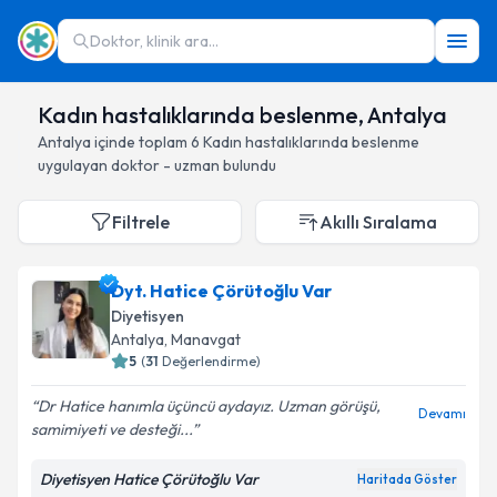
Doktor, klinik ara...
Kadın hastalıklarında beslenme, Antalya
Antalya
içinde toplam
6
Kadın hastalıklarında beslenme
uygulayan doktor - uzman bulundu
Filtrele
Akıllı Sıralama
Dyt. Hatice Çörütoğlu Var
Diyetisyen
Antalya
, Manavgat
5
(
31
Değerlendirme)
Dr Hatice hanımla üçüncü aydayız. Uzman görüşü,
Devamı
samimiyeti ve desteği...
Diyetisyen Hatice Çörütoğlu Var
Haritada Göster