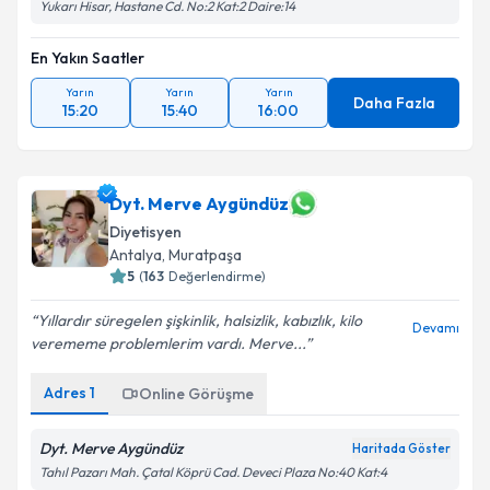
Yukarı Hisar, Hastane Cd. No:2 Kat:2 Daire:14
En Yakın Saatler
Yarın
Yarın
Yarın
Daha Fazla
15:20
15:40
16:00
Dyt. Merve Aygündüz
Diyetisyen
Antalya
, Muratpaşa
5
(
163
Değerlendirme)
Yıllardır süregelen şişkinlik, halsizlik, kabızlık, kilo
Devamı
verememe problemlerim vardı. Merve...
Adres
1
Online Görüşme
Dyt. Merve Aygündüz
Haritada Göster
Tahıl Pazarı Mah. Çatal Köprü Cad. Deveci Plaza No:40 Kat:4