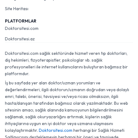
Site Haritası
PLATFORMLAR
Doktorsitesi.com
Doktorsitesi.az
Doktorsitesi.com sağlık sektöründe hizmet veren tıp doktorları,
diş hekimleri, fizyoterapistler, psikologlar vb. sağlık
profesyonelleri ile internet kullanıcılarını buluşturan bağımsız bir
platformdur.
İş bu sayfada yer alan doktor/uzman yorumları ve
değerlendirmeleri, ilgili doktorun/uzmanın doğrudan veya dolaylı
emri, talebi, önerisi, tavsiyesi ve/veya ricası olmaksızın, ilgili
hasta/danışan tarafından bağımsız olarak yazılmaktadır. Bu web
sitesinin amacı, sağlık alanında kamuoyunun bilgilendirilmesini
sağlamak, sağlık okuryazarlığını artırmak, kişilerin sağlık
ihtiyaçlarına uygun en iyi doktor veya uzmana ulaşmasını
kolaylaştırmaktır.
Doktorsitesi.com
herhangi bir Sağlık Hizmeti
Sağlayıcısını desteklemeyip herhangi bir öneri ve tavsiyede