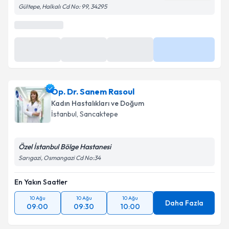
Gültepe, Halkalı Cd No: 99, 34295
En Yakın Saatler
11 Ağu
12 Ağu
12 Ağu
Daha Fazla
08:40
11:00
11:20
Op. Dr. Sanem Rasoul
Kadın Hastalıkları ve Doğum
İstanbul
, Sancaktepe
Özel İstanbul Bölge Hastanesi
Sarıgazi, Osmangazi Cd No:34
En Yakın Saatler
10 Ağu
10 Ağu
10 Ağu
Daha Fazla
09:00
09:30
10:00