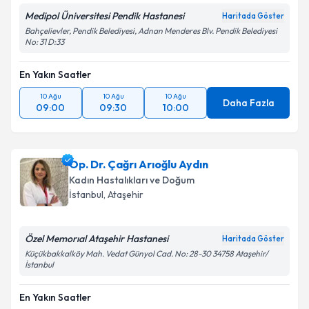
Medipol Üniversitesi Pendik Hastanesi
Haritada Göster
Bahçelievler, Pendik Belediyesi, Adnan Menderes Blv. Pendik Belediyesi
No: 31 D:33
Kişisel verilerimin işlenmesine ilişkin
Aydınlatma
Metni
'ni okudum ve kişisel verilerimin belirtilen
En Yakın Saatler
kapsamda işlenmesini kabul ediyorum.
10 Ağu
10 Ağu
10 Ağu
Daha Fazla
09:00
09:30
10:00
Takvim Talebini Gönder
Op. Dr. Çağrı Arıoğlu Aydın
Kadın Hastalıkları ve Doğum
İstanbul
, Ataşehir
Özel Memorıal Ataşehir Hastanesi
Haritada Göster
Küçükbakkalköy Mah. Vedat Günyol Cad. No: 28-30 34758 Ataşehir/
İstanbul
En Yakın Saatler