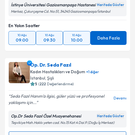
Metni
'ni okudum ve kişisel verilerimin belirtilen
İstinye Üniversitesi Gaziosmanpaşa Hastanesi
Haritada Göster
kapsamda işlenmesini kabul ediyorum.
Merkez, Çukurçeşme Cd. No:51, 34245 Gaziosmanpaşa/İstanbul
En Yakın Saatler
Takvim Talebini Gönder
10 Ağu
10 Ağu
10 Ağu
Daha Fazla
09:00
09:30
10:00
Op. Dr. Seda Fazıl
Kadın Hastalıkları ve Doğum
+
1
diğer
İstanbul
, Şişli
5
(
222
Değerlendirme)
Seda Fazıl Hanım’a ilgisi, güler yüzü ve profesyonel
Devamı
yaklaşımı için...
Op.Dr Seda Fazıl Özel Muayenehanesi
Haritada Göster
Teşvikiye Mah.Hakkı yeten cad. No.15 Kat.4 Dai.9 (Doğu İş Merkezi)