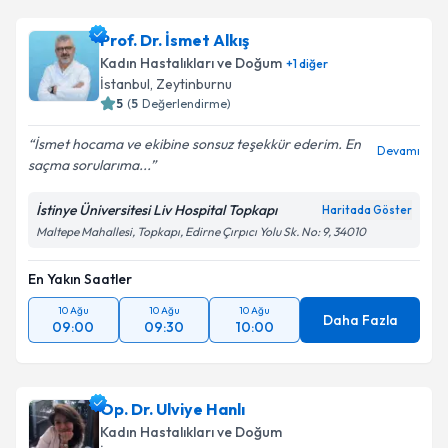
Prof. Dr. İsmet Alkış
Kadın Hastalıkları ve Doğum
+
1
diğer
İstanbul
, Zeytinburnu
5
(
5
Değerlendirme)
İsmet hocama ve ekibine sonsuz teşekkür ederim. En
Devamı
saçma sorularıma...
İstinye Üniversitesi Liv Hospital Topkapı
Haritada Göster
Maltepe Mahallesi, Topkapı, Edirne Çırpıcı Yolu Sk. No: 9, 34010
En Yakın Saatler
10 Ağu
10 Ağu
10 Ağu
Daha Fazla
09:00
09:30
10:00
Op. Dr. Ulviye Hanlı
Kadın Hastalıkları ve Doğum