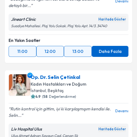
Bebeğimiz ile ilgili tüm sorulara cevap bulduk ve
Devamı
detaylı bir...
Jineart Clinic
Haritada Göster
Suadiye Mahallesi. Plaj Yolu Sokak. Plaj Yolu Apt. 14/3. 34740
En Yakın Saatler
11:00
12:00
13:00
Daha Fazla
Op. Dr. Selin Çetinkal
Kadın Hastalıkları ve Doğum
İstanbul
, Beşiktaş
4.9
(
58
Değerlendirme)
Rutin kontrol için gittim, iyi ki karşılaşmışım kendisi ile.
Devamı
Selin...
Liv Hospital Ulus
Haritada Göster