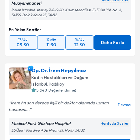
Haritada Göster
Muayenehanesi
Route İstanbul, Ataköy 7-8-9-10. Kısım Mahallesi, E-5 Yan Yol, No: 6,
34156, B blok daire 25, 34212
En Yakın Saatler
17 Ağu
17 Ağu
18 Ağu
Daha Fazla
09:30
11:30
12:30
Op. Dr. İrem Hepyılmaz
Kadın Hastalıkları ve Doğum
İstanbul
, Kadıköy
5
(
140
Değerlendirme)
İrem hn son derece ilgili bir doktor alanında uzman
Devamı
hastasını...
Medical Park Göztepe Hospital
Haritada Göster
E5 Üzeri, Merdivenköy, Nisan Sk. No:17, 34732