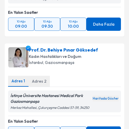
Ulus Ahmet Adnan Saygun Cad, Canan Sk
En Yakın Saatler
10 Ağu
10 Ağu
10 Ağu
Daha Fazla
09:00
09:30
10:00
Prof. Dr. Behiye Pınar Göksedef
Kadın Hastalıkları ve Doğum
İstanbul
, Gaziosmanpaşa
Adres
1
Adres
2
İstinye Üniversite Hastanesi Medical Park
Haritada Göster
Gaziosmanpaşa
Merkez Mahallesi, Çukurçeşme Caddesi 57-59, 34250
En Yakın Saatler