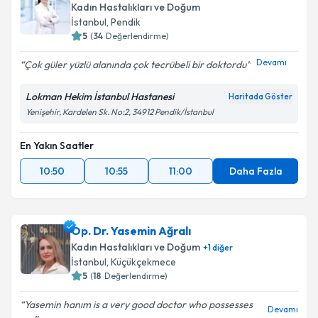
Kadın Hastalıkları ve Doğum
İstanbul
, Pendik
5
(
34
Değerlendirme)
Devamı
Çok güler yüzlü alanında çok tecrübeli bir doktordu
Lokman Hekim İstanbul Hastanesi
Haritada Göster
Yenişehir, Kardelen Sk. No:2, 34912 Pendik/İstanbul
En Yakın Saatler
10:50
10:55
11:00
Daha Fazla
Op. Dr. Yasemin Ağralı
Kadın Hastalıkları ve Doğum
+
1
diğer
İstanbul
, Küçükçekmece
5
(
18
Değerlendirme)
Yasemin hanım is a very good doctor who possesses
Devamı