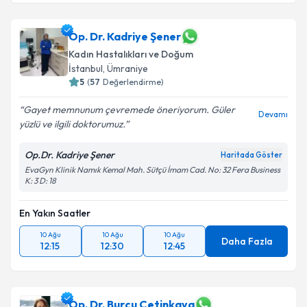
Op. Dr. Kadriye Şener
Kadın Hastalıkları ve Doğum
İstanbul
, Ümraniye
5
(
57
Değerlendirme)
Gayet memnunum çevremede öneriyorum. Güler
Devamı
yüzlü ve ilgili doktorumuz.
Op.Dr. Kadriye Şener
Haritada Göster
EvaGyn Klinik Namık Kemal Mah. Sütçü İmam Cad. No: 32 Fera Business
K: 3 D: 18
En Yakın Saatler
10 Ağu
10 Ağu
10 Ağu
Daha Fazla
12:15
12:30
12:45
Op. Dr. Burcu Çetinkaya