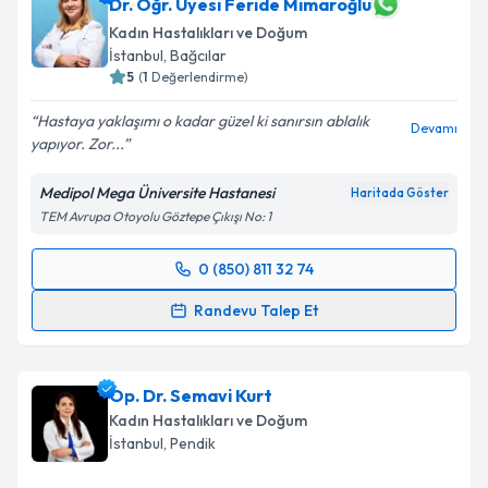
Dr. Öğr. Üyesi Feride Mimaroğlu
Kadın Hastalıkları ve Doğum
İstanbul
, Bağcılar
5
(
1
Değerlendirme)
Hastaya yaklaşımı o kadar güzel ki sanırsın ablalık
Devamı
yapıyor. Zor...
Medipol Mega Üniversite Hastanesi
Haritada Göster
TEM Avrupa Otoyolu Göztepe Çıkışı No: 1
0 (850) 811 32 74
Randevu Takvimi Talebi
Randevu Talep Et
Dr. Öğr. Üyesi Feride Mimaroğlu
için randevu
takvimi talebi oluşturun. Size bu uzmandan randevu
Op. Dr. Semavi Kurt
almanız için bir takvim hazırlandığında e-posta ile
bilgilendireceğiz.
Kadın Hastalıkları ve Doğum
İstanbul
, Pendik
E-posta Adresiniz