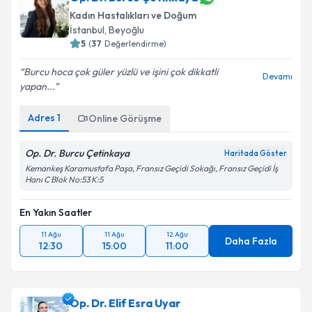
Kadın Hastalıkları ve Doğum
İstanbul
, Beyoğlu
5
(
37
Değerlendirme)
Burcu hoca çok güler yüzlü ve işini çok dikkatli
Devamı
yapan...
Adres
1
Online Görüşme
Op. Dr. Burcu Çetinkaya
Haritada Göster
Kemankeş Karamustafa Paşa, Fransız Geçidi Sokağı, Fransız Geçidi İş
Hanı C Blok No:53 K:5
En Yakın Saatler
11 Ağu
11 Ağu
12 Ağu
Daha Fazla
12:30
15:00
11:00
Op. Dr. Elif Esra Uyar