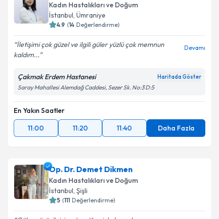
Kadın Hastalıkları ve Doğum
İstanbul
, Ümraniye
4.9
(
14
Değerlendirme)
İletişimi çok güzel ve ilgili güler yüzlü çok memnun
Devamı
kaldım...
Çakmak Erdem Hastanesi
Haritada Göster
Saray Mahallesi Alemdağ Caddesi, Sezer Sk. No:3 D:5
En Yakın Saatler
11:00
11:20
11:40
Daha Fazla
Op. Dr. Demet Dikmen
Kadın Hastalıkları ve Doğum
İstanbul
, Şişli
5
(
111
Değerlendirme)