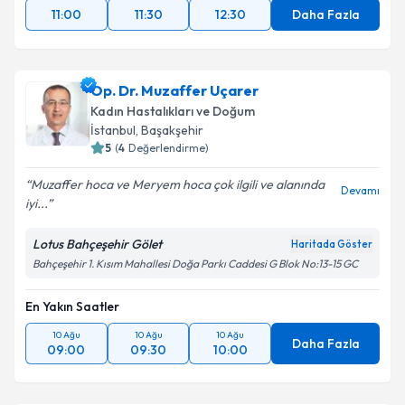
11:00
11:30
12:30
Daha Fazla
Op. Dr. Muzaffer Uçarer
Kadın Hastalıkları ve Doğum
İstanbul
, Başakşehir
5
(
4
Değerlendirme)
Muzaffer hoca ve Meryem hoca çok ilgili ve alanında
Devamı
iyi...
Lotus Bahçeşehir Gölet
Haritada Göster
Bahçeşehir 1. Kısım Mahallesi Doğa Parkı Caddesi G Blok No:13-15 GC
En Yakın Saatler
10 Ağu
10 Ağu
10 Ağu
Daha Fazla
09:00
09:30
10:00