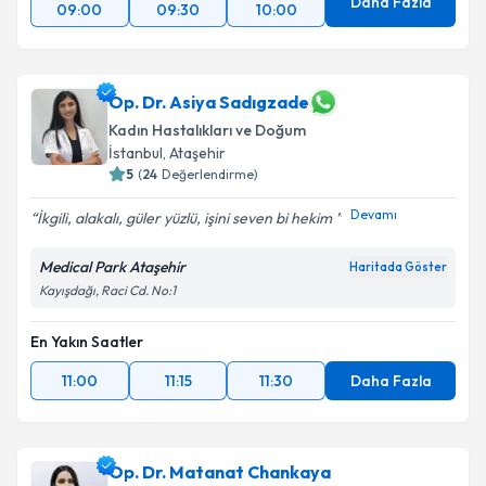
Daha Fazla
09:00
09:30
10:00
Op. Dr. Asiya Sadıgzade
Kadın Hastalıkları ve Doğum
İstanbul
, Ataşehir
5
(
24
Değerlendirme)
Devamı
İkgili, alakalı, güler yüzlü, işini seven bi hekim
Medical Park Ataşehir
Haritada Göster
Kayışdağı, Raci Cd. No:1
En Yakın Saatler
11:00
11:15
11:30
Daha Fazla
Op. Dr. Matanat Chankaya