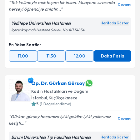
Tek kelimeyle muhteşem bir insan. Muayene sırasında
Devamı
herseyi öğrenciye anlatır...
Yeditepe Üniversitesi Hastanesi
Haritada Göster
İçerenköy mah Hastane Sokak. No:4/1 34854
En Yakın Saatler
11:00
11:30
12:00
Daha Fazla
Op. Dr. Gürkan Gürsoy
Kadın Hastalıkları ve Doğum
İstanbul
, Küçükçekmece
5
(
1
Değerlendirme)
Gürkan gürsoy hocamıza iyi ki geldim iyi ki yollarımız
Devamı
kesişti...
Biruni Üniversitesi Tıp Fakültesi Hastanesi
Haritada Göster