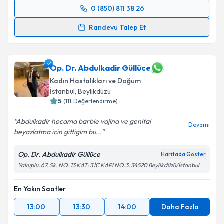
0 (850) 811 38 26
Randevu Takvimi Talebi
Randevu Talep Et
Op. Dr. İrem Hepyılmaz
için randevu takvimi talebi
oluşturun. Size bu uzmandan randevu almanız için bir
takvim hazırlandığında e-posta ile bilgilendireceğiz.
Op. Dr. Abdulkadir Güllüce
Kadın Hastalıkları ve Doğum
E-posta Adresiniz
İstanbul
, Beylikdüzü
5
(
111
Değerlendirme)
Abdulkadir hocama barbie vajina ve genital
Devamı
beyazlatma icin gittigim bu...
Kişisel verilerimin işlenmesine ilişkin
Aydınlatma
Metni
'ni okudum ve kişisel verilerimin belirtilen
Op. Dr. Abdulkadir Güllüce
Haritada Göster
kapsamda işlenmesini kabul ediyorum.
Yakuplu, 67. Sk. NO: 13 KAT: 3 İC KAPI NO:3, 34520 Beylikdüzü/İstanbul
Takvim Talebini Gönder
En Yakın Saatler
13:00
13:30
14:00
Daha Fazla