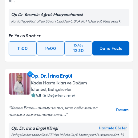
a...
Op Dr Yasemin Ağralı Muayenehanesi
Kartaltepe Mahallesi Süvari Caddesi C Blok Kat 1 Daire 16 Metropark
En Yakın Saatler
10 Ağu
11:00
14:00
Daha Fazla
12:30
Op. Dr. İrina Ergül
Kadın Hastalıkları ve Doğum
İstanbul
, Bahçelievler
4.8
(
6
Değerlendirme)
Хвала Всевышнему за то, что свёл меня с
Devamı
такими замечательными...
Op. Dr. İrina Ergül Kliniği
Haritada Göster
Bahçelievler Mahallesi E5 Yan Yol No:14/B Metroport Busidence Kat :10