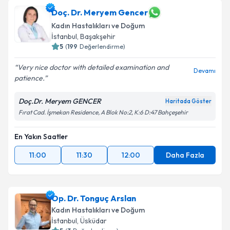
Doç. Dr. Meryem Gencer
Kadın Hastalıkları ve Doğum
İstanbul
, Başakşehir
5
(
199
Değerlendirme)
Very nice doctor with detailed examination and
Devamı
patience.
Doç.Dr. Meryem GENCER
Haritada Göster
Fırat Cad. İşmekan Residence, A Blok No:2, K:6 D:47 Bahçeşehir
En Yakın Saatler
11:00
11:30
12:00
Daha Fazla
Op. Dr. Tonguç Arslan
Kadın Hastalıkları ve Doğum
İstanbul
, Üsküdar