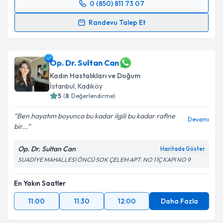
0 (850) 811 73 07
Randevu Takvimi Talebi
Randevu Talep Et
Op. Dr. Seda Fazıl
için randevu takvimi talebi
oluşturun. Size bu uzmandan randevu almanız için bir
takvim hazırlandığında e-posta ile bilgilendireceğiz.
Op. Dr. Sultan Can
Kadın Hastalıkları ve Doğum
E-posta Adresiniz
İstanbul
, Kadıköy
5
(
8
Değerlendirme)
Ben hayatım boyunca bu kadar ilgili bu kadar rafine
Devamı
bir...
Kişisel verilerimin işlenmesine ilişkin
Aydınlatma
Metni
'ni okudum ve kişisel verilerimin belirtilen
Op. Dr. Sultan Can
Haritada Göster
kapsamda işlenmesini kabul ediyorum.
SUADİYE MAHALLESİ ÖNCÜ SOK ÇELEM APT. NO 1 İÇ KAPI NO 9
Takvim Talebini Gönder
En Yakın Saatler
11:00
11:30
12:00
Daha Fazla