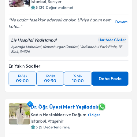
İstanbul
, Sarıyer
5
(
29
Değerlendirme)
Ne kadar teşekkür edersek az olur. Ulviye hanım hem
Devamı
kötü...
Liv Hospital Vadistanbul
Haritada Göster
Ayazağa Mahallesi, Kemerburgaz Caddesi, Vadistanbul Park Etabı, 7F
Blok, 34396
En Yakın Saatler
10 Ağu
10 Ağu
10 Ağu
Daha Fazla
09:00
09:30
10:00
Dr. Öğr. Üyesi Mert Yeşiladalı
Kadın Hastalıkları ve Doğum
+
1
diğer
İstanbul
, Ataşehir
5
(
5
Değerlendirme)