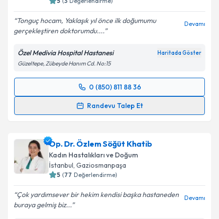
5
(
3
Değerlendirme)
Tonguç hocam, Yaklaşık yıl önce ilk doğumumu
Devamı
gerçekleştiren doktorumdu....
Özel Medivia Hospital Hastanesi
Haritada Göster
Güzeltepe, Zübeyde Hanım Cd. No:15
0 (850) 811 88 36
Randevu Takvimi Talebi
Randevu Talep Et
Op. Dr. Tonguç Arslan
için randevu takvimi talebi
oluşturun. Size bu uzmandan randevu almanız için bir
Op. Dr. Özlem Söğüt Khatib
takvim hazırlandığında e-posta ile bilgilendireceğiz.
Kadın Hastalıkları ve Doğum
E-posta Adresiniz
İstanbul
, Gaziosmanpaşa
5
(
77
Değerlendirme)
Çok yardımsever bir hekim kendisi başka hastaneden
Devamı
buraya gelmiş biz...
Kişisel verilerimin işlenmesine ilişkin
Aydınlatma