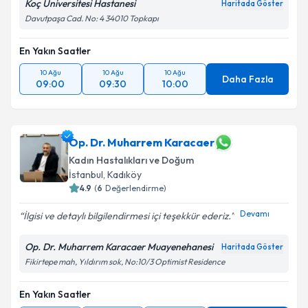
Koç Üniversitesi Hastanesi
Haritada Göster
Davutpaşa Cad. No: 4 34010 Topkapı
En Yakın Saatler
10 Ağu
10 Ağu
10 Ağu
Daha Fazla
09:00
09:30
10:00
Op. Dr. Muharrem Karacaer
Kadın Hastalıkları ve Doğum
İstanbul
, Kadıköy
4.9
(
6
Değerlendirme)
Devamı
İlgisi ve detaylı bilgilendirmesi içi teşekkür ederiz.
Op. Dr. Muharrem Karacaer Muayenehanesi
Haritada Göster
Fikirtepe mah, Yıldırım sok, No:10/3 Optimist Residence
En Yakın Saatler