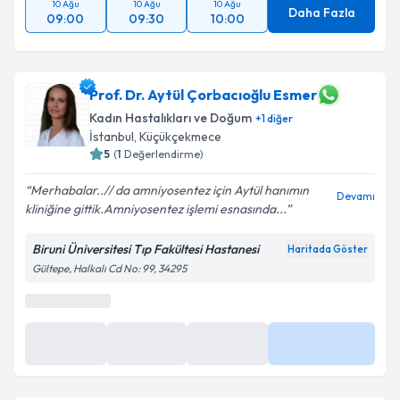
10 Ağu
10 Ağu
10 Ağu
Daha Fazla
09:00
09:30
10:00
Prof. Dr. Aytül Çorbacıoğlu Esmer
Kadın Hastalıkları ve Doğum
+
1
diğer
İstanbul
, Küçükçekmece
5
(
1
Değerlendirme)
Merhabalar..// da amniyosentez için Aytül hanımın
Devamı
kliniğine gittik.Amniyosentez işlemi esnasında...
Biruni Üniversitesi Tıp Fakültesi Hastanesi
Haritada Göster
Gültepe, Halkalı Cd No: 99, 34295