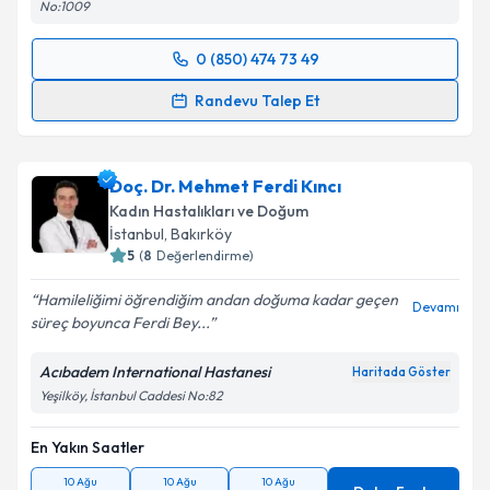
No:1009
0 (850) 474 73 49
Randevu Takvimi Talebi
Randevu Talep Et
Op. Dr. İrina Ergül
için randevu takvimi talebi
oluşturun. Size bu uzmandan randevu almanız için bir
Doç. Dr. Mehmet Ferdi Kıncı
takvim hazırlandığında e-posta ile bilgilendireceğiz.
Kadın Hastalıkları ve Doğum
E-posta Adresiniz
İstanbul
, Bakırköy
5
(
8
Değerlendirme)
Hamileliğimi öğrendiğim andan doğuma kadar geçen
Devamı
süreç boyunca Ferdi Bey...
Kişisel verilerimin işlenmesine ilişkin
Aydınlatma
Metni
'ni okudum ve kişisel verilerimin belirtilen
Acıbadem International Hastanesi
Haritada Göster
kapsamda işlenmesini kabul ediyorum.
Yeşilköy, İstanbul Caddesi No:82
En Yakın Saatler
Takvim Talebini Gönder
10 Ağu
10 Ağu
10 Ağu