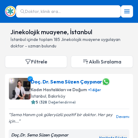
Doktor, klinik ara...
Jinekolojik muayene, İstanbul
İstanbul
içinde toplam
185
Jinekolojik muayene
uygulayan
doktor - uzman bulundu
Filtrele
Akıllı Sıralama
Doç. Dr. Sema Süzen Çaypınar
Kadın Hastalıkları ve Doğum
+
1
diğer
İstanbul
, Bakırköy
5
(
328
Değerlendirme)
Sema Hanım çok güleryüzlü pozitif bir doktor. Her şey
Devamı
için...
Doç.Dr. Sema Süzen Çaypınar