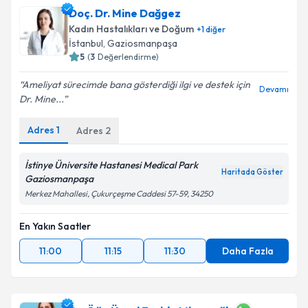
Doç. Dr. Mine Dağgez
Kadın Hastalıkları ve Doğum
+
1
diğer
İstanbul
, Gaziosmanpaşa
5
(
3
Değerlendirme)
Ameliyat sürecimde bana gösterdiği ilgi ve destek için
Devamı
Dr. Mine...
Adres
1
Adres
2
İstinye Üniversite Hastanesi Medical Park
Haritada Göster
Gaziosmanpaşa
Merkez Mahallesi, Çukurçeşme Caddesi 57-59, 34250
En Yakın Saatler
11:00
11:15
11:30
Daha Fazla