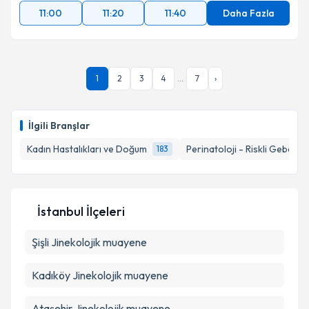
11:00
11:20
11:40
Daha Fazla
1
2
3
4
...
7
›
İlgili Branşlar
Kadın Hastalıkları ve Doğum
Perinatoloji - Riskli Gebelikl
183
İstanbul İlçeleri
Şişli
Jinekolojik muayene
Kadıköy
Jinekolojik muayene