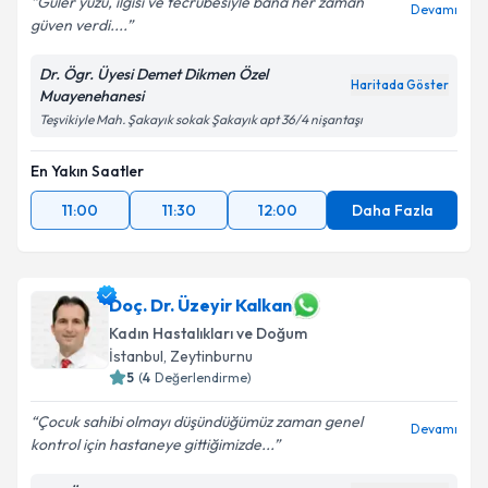
Güler yüzü, ilgisi ve tecrübesiyle bana her zaman
Devamı
güven verdi....
Dr. Ögr. Üyesi Demet Dikmen Özel
Haritada Göster
Muayenehanesi
Teşvikiyle Mah. Şakayık sokak Şakayık apt 36/4 nişantaşı
En Yakın Saatler
11:00
11:30
12:00
Daha Fazla
Doç. Dr. Üzeyir Kalkan
Kadın Hastalıkları ve Doğum
İstanbul
, Zeytinburnu
5
(
4
Değerlendirme)
Çocuk sahibi olmayı düşündüğümüz zaman genel
Devamı
kontrol için hastaneye gittiğimizde...