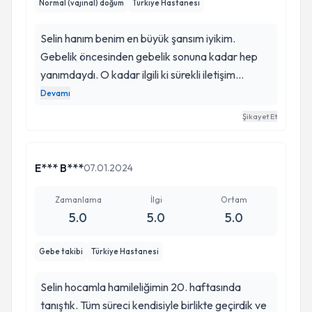
Normal (vajinal) doğum
Türkiye Hastanesi
Selin hanım benim en büyük şansım iyikim.
Gebelik öncesinden gebelik sonuna kadar hep
yanımdaydı. O kadar ilgili ki sürekli iletişim
halindeydik. Panik ve bi o kadarda normal
Devamı
doğumdan korkan biri olarak selin hanımın
Şikayet Et
rahatlatıcı sakin ses tonu, güler yüzlü, içten
davranışıyla hep rahatlattı. Sancılarımı birlikte
çektik bian yalnız bırakmadı. Başka doktor olsa
E*** B***
07.01.2024
beklemez hemen sezeryana alırdı. Hangi doktor
doğumhanede saçlarınızı toplayıp “seni
Zamanlama
İlgi
Ortam
5.0
5.0
5.0
toparlayalım güzelleştirelim “ diyebilir ki. Tarifi
yok anlatılmaz sevgim. Allahım ayağınıza taş
Gebe takibi
Türkiye Hastanesi
değdirmesin iyiki siz selin hanım sizi çok
seviyorum.
Selin hocamla hamileliğimin 20. haftasında
tanıştık. Tüm süreci kendisiyle birlikte geçirdik ve