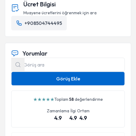
Ücret Bilgisi
Muayene ücretlerini öğrenmek için ara
+908504744495
Yorumlar
Görüş Ekle
★
★
★
★
★
Toplam
58
değerlendirme
Zamanlama
İlgi
Ortam
4.9
4.9
4.9