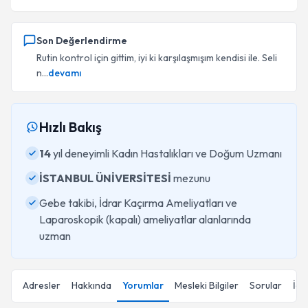
Son Değerlendirme
Rutin kontrol için gittim, iyi ki karşılaşmışım kendisi ile. Seli
n...
devamı
Hızlı Bakış
14
yıl deneyimli Kadın Hastalıkları ve Doğum Uzmanı
İSTANBUL ÜNİVERSİTESİ
mezunu
Gebe takibi, İdrar Kaçırma Ameliyatları ve
Laparoskopik (kapalı) ameliyatlar alanlarında
uzman
Adresler
Hakkında
Yorumlar
Mesleki Bilgiler
Sorular
İçe