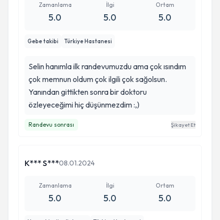
bebeğimiz de sapasağlam dogdu çok
Zamanlama
İlgi
Ortam
5.0
5.0
5.0
şükür.daha önce tanışmamamıza rağmen hem
doktor hemde bi yakınım gibi davrandı eşimde
Gebe takibi
Türkiye Hastanesi
bende çok seviyoruz ❤️
Selin hanımla ilk randevumuzdu ama çok ısındım
çok memnun oldum çok ilgili çok sağolsun.
Yanından gittikten sonra bir doktoru
özleyeceğimi hiç düşünmezdim :,)
Randevu sonrası
Şikayet Et
K*** S***
08.01.2024
Zamanlama
İlgi
Ortam
5.0
5.0
5.0