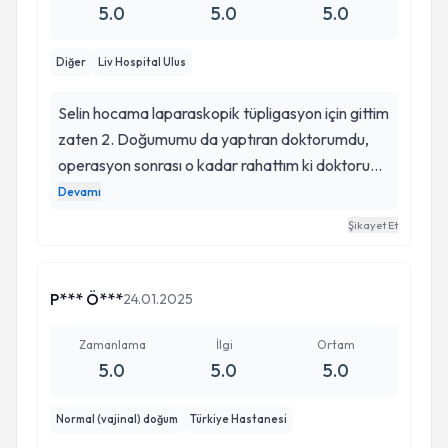
sağlıkla inşallah. Böyle doktorlarla karşılaşmak
5.0
5.0
5.0
gerçekten çok kıymetli. ♥️🙏🏻 emeğine bilgisine
güler yüzüne sonsuz teşekkürler.
Diğer
Liv Hospital Ulus
Selin hocama laparaskopik tüpligasyon için gittim
zaten 2. Doğumumu da yaptıran doktorumdu,
operasyon sonrası o kadar rahattım ki doktorum
harika. acıklamaları her soruma sabırla cevap
Devamı
vermesi, elinin hafifliği, istediğim zaman
Şikayet Et
ulaşabiliyor olmam, bilgisi, tecrübesi müthiş. en
zayıf ve savunmasız anlarımda hep o vardı
yanımda minnettarım çok çok teşekkür ederim.
P*** Ö***
24.01.2025
ben ve eşim çok seviyoruz ❤️
Zamanlama
İlgi
Ortam
5.0
5.0
5.0
Normal (vajinal) doğum
Türkiye Hastanesi