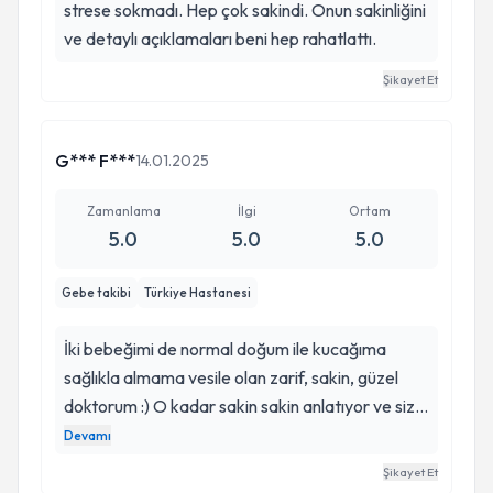
strese sokmadı. Hep çok sakindi. Onun sakinliğini
ve detaylı açıklamaları beni hep rahatlattı.
Şikayet Et
G*** F***
14.01.2025
Zamanlama
İlgi
Ortam
5.0
5.0
5.0
Gebe takibi
Türkiye Hastanesi
İki bebeğimi de normal doğum ile kucağıma
sağlıkla almama vesile olan zarif, sakin, güzel
doktorum :) O kadar sakin sakin anlatıyor ve sizi
o kadar rahatlatıyor ki sayesinde çok şahane iki
Devamı
doğum gerçekleştirdim. Üstelik ilk doğumumda
Şikayet Et
beni takip eden doktor kendisi değildi o gün