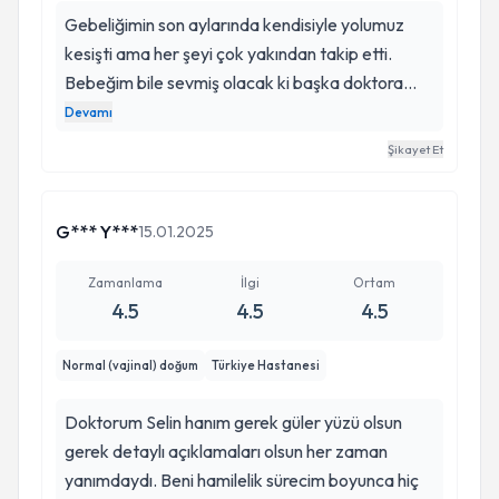
Gebeliğimin son aylarında kendisiyle yolumuz
kesişti ama her şeyi çok yakından takip etti.
Bebeğim bile sevmiş olacak ki başka doktora
yüzünü göstermezken, Selin hocama her
Devamı
kontrole gelişimizde çok güzel fotoğraflar verdi.
Şikayet Et
Artık Selin hocam nereye ben oraya. Teşekkürler
her şey için.
G*** Y***
15.01.2025
Zamanlama
İlgi
Ortam
4.5
4.5
4.5
Normal (vajinal) doğum
Türkiye Hastanesi
Doktorum Selin hanım gerek güler yüzü olsun
gerek detaylı açıklamaları olsun her zaman
yanımdaydı. Beni hamilelik sürecim boyunca hiç