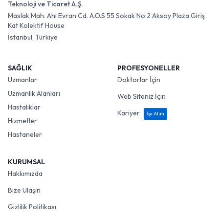
Teknoloji ve Ticaret A.Ş.
Maslak Mah. Ahi Evran Cd. A.O.S 55 Sokak No:2 Aksoy Plaza Giriş
Kat Kolektif House
İstanbul, Türkiye
SAĞLIK
PROFESYONELLER
Uzmanlar
Doktorlar İçin
Uzmanlık Alanları
Web Siteniz İçin
Hastalıklar
Kariyer
İşe Alım
Hizmetler
Hastaneler
KURUMSAL
Hakkımızda
Bize Ulaşın
Gizlilik Politikası