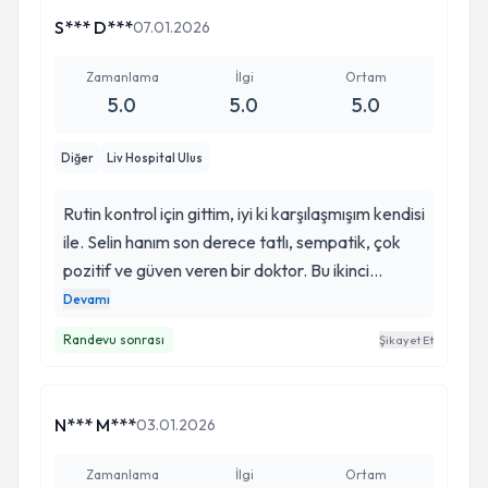
S*** D***
07.01.2026
Zamanlama
İlgi
Ortam
5.0
5.0
5.0
Diğer
Liv Hospital Ulus
Rutin kontrol için gittim, iyi ki karşılaşmışım kendisi
ile. Selin hanım son derece tatlı, sempatik, çok
pozitif ve güven veren bir doktor. Bu ikinci
gidişimdi; her iki ziyaretimde de sorularımı sabırla
Devamı
dinledi, detaylı ve çok açıklayıcı bilgilendirmeler
Randevu sonrası
Şikayet Et
yaptı. Kendimi gerçekten çok güvende ve rahat
hissettim. Yanımda bir arkadaşım da vardı, o da
en az benim kadar memnun kaldı ve kendisine
N*** M***
03.01.2026
bayıldık. Bundan sonra gönül rahatlığıyla hep
Selin hanıma gitmeye devam edeceğim hep
Zamanlama
İlgi
Ortam