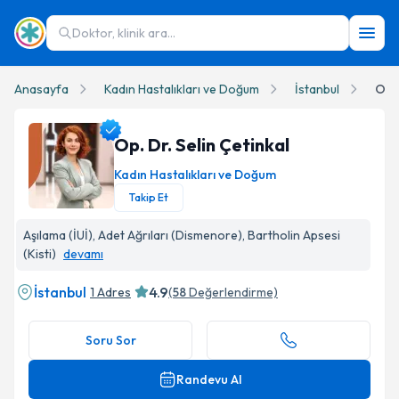
Doktor, klinik ara...
Anasayfa
Kadın Hastalıkları ve Doğum
İstanbul
Op. 
Op. Dr. Selin Çetinkal
Kadın Hastalıkları ve Doğum
Takip Et
Op. Dr. Selin Çetinkal Profil Fotoğrafı
Aşılama (İUİ), Adet Ağrıları (Dismenore), Bartholin Apsesi
(Kisti)
devamı
İstanbul
4.9
1 Adres
(
58
Değerlendirme)
Soru Sor
Randevu Al