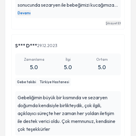
sonucunda sezaryen ile bebeğimizi kucağımıza
aldık.Kendisi çok güleryüzlü,ilgili ve alanında
Devamı
uzman.Gece gündüz demeden benim sorularımı
Şikayet Et
yanıtlamakla kalmayıp bana bu süreçte çok
büyük bir destek verdi.Kendisine çok ama çok
teşekkür ederim iyi ki tanımışım ❤️
S*** D***
29.12.2023
Zamanlama
İlgi
Ortam
5.0
5.0
5.0
Gebe takibi
Türkiye Hastanesi
Gebeliğimin büyük bir kısmında ve sezaryen
doğumda kendisiyle birlikteydik, çok ilgili,
açıklayıcı süreçte her zaman her yoldan iletişim
ile destek verici oldu. Çok memnunuz, kendisine
çok teşekkürler