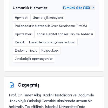
Uzmanlık Hizmetleri
Tümünü Gör (
153
)
Hpv testi
Jinekolojik muayene
Poliendokrin Metabolik Over Sendromu (PMOS)
Hpv testleri
Kadın Genital Kanser Tanı ve Tedavisi
Kısırlık
Lazer ile idrar kaçırma tedavisi
Endometriozis
Kolposkopi
Jinekolojik operasyonlar
Özgeçmiş
Prof. Dr. İsmet Alkış, Kadın Hastalıkları ve Doğum ile
Jinekolojik Onkoloji Cerrahisi alanlarında uzman bir
hekimdir. Tıp eğitimini İstanbul Üniversitesi'nde