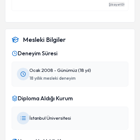
dogum esnasında devamlı sakın olmam için esbıtı
Şikayet Et
yaptı ve ben cok saglı bı srkılde bebeyımı
kucagıma alfım kara bebek dıye devamlı
seslenmıstı ogluma vok memnun kaldım ALLAH
RAZI OLSUN
Mesleki Bilgiler
Deneyim Süresi
Ocak 2008 - Günümüz (18 yıl)
18 yıllık mesleki deneyim
Diploma Aldığı Kurum
İstanbul Üniversitesi