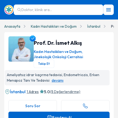
Doktor, klinik ara...
Anasayfa
Kadın Hastalıkları ve Doğum
İstanbul
Prof
Prof. Dr. İsmet Alkış
Kadın Hastalıkları ve Doğum
,
Jinekolojik Onkoloji Cerrahisi
Takip Et
Prof. Dr. İsmet Alkış Profil Fotoğrafı
Ameliyatsız idrar kaçırma tedavisi, Endometriozis, Erken
Menapoz Tanı Ve Tedavisi
devamı
İstanbul
5.0
1 Adres
(
5
Değerlendirme)
Soru Sor
Randevu Al