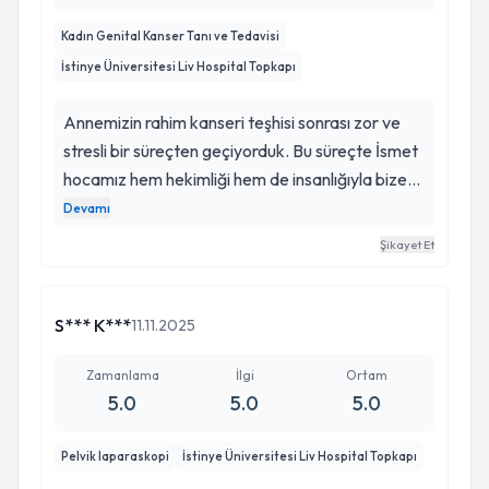
Kadın Genital Kanser Tanı ve Tedavisi
İstinye Üniversitesi Liv Hospital Topkapı
Annemizin rahim kanseri teşhisi sonrası zor ve
stresli bir süreçten geçiyorduk. Bu süreçte İsmet
hocamız hem hekimliği hem de insanlığıyla bize
büyük güven verdi. Yapılan Histerektomi
Devamı
ameliyatı öncesinde ve sonrasında her sorumuzu
Şikayet Et
sabırla cevapladı, bizi çok rahatlattı. Hem cerrahi
başarısı hem de hastaya yaklaşımı gerçekten
takdire değer. Böyle zor bir süreçte yanımızda
S*** K***
11.11.2025
olduğu için kendisine çok teşekkür ediyoruz. İyi ki
yollarımız kesişmiş.
Zamanlama
İlgi
Ortam
5.0
5.0
5.0
Pelvik laparaskopi
İstinye Üniversitesi Liv Hospital Topkapı