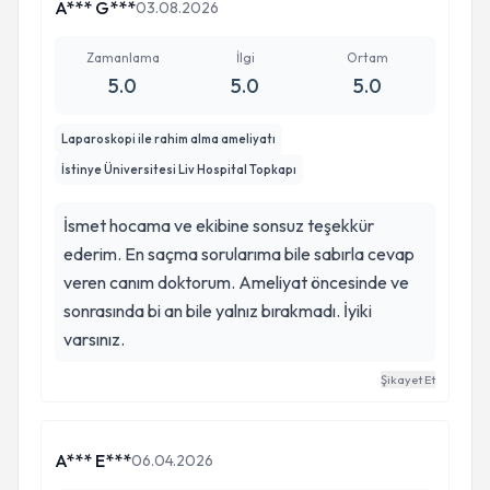
A*** G***
03.08.2026
Zamanlama
İlgi
Ortam
5.0
5.0
5.0
Laparoskopi ile rahim alma ameliyatı
İstinye Üniversitesi Liv Hospital Topkapı
İsmet hocama ve ekibine sonsuz teşekkür
ederim. En saçma sorularıma bile sabırla cevap
veren canım doktorum. Ameliyat öncesinde ve
sonrasında bi an bile yalnız bırakmadı. İyiki
varsınız.
Şikayet Et
A*** E***
06.04.2026