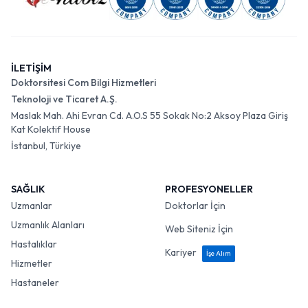
İLETİŞİM
Doktorsitesi Com Bilgi Hizmetleri
Teknoloji ve Ticaret A.Ş.
Maslak Mah. Ahi Evran Cd. A.O.S 55 Sokak No:2 Aksoy Plaza Giriş
Kat Kolektif House
İstanbul, Türkiye
SAĞLIK
PROFESYONELLER
Uzmanlar
Doktorlar İçin
Uzmanlık Alanları
Web Siteniz İçin
Hastalıklar
Kariyer
İşe Alım
Hizmetler
Hastaneler