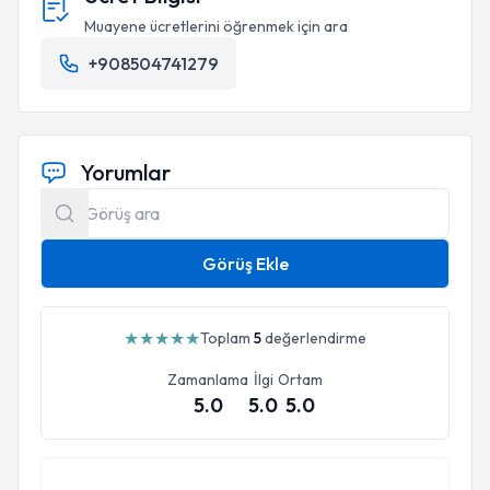
Muayene ücretlerini öğrenmek için ara
+908504741279
Yorumlar
Görüş Ekle
★
★
★
★
★
Toplam
5
değerlendirme
Zamanlama
İlgi
Ortam
5.0
5.0
5.0