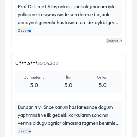
Prof Dr İsmet Alkış onkolıji jinekoloji hocam iyiki
yollarımız kesişmiş işinde son derece başarılı
deneyimli güvenilir hastasına tam detaylı bilgi ve
güven veren yumurtalık kıstı dolayısı ile allah
Devamı
İsmet hocamı karşıma çıkardı yapılan tetkikler
Şikayet Et
sonunda kendisine son derece başarılı bir rahim
ameliyatı oldum sağlığıma kavuştum şükür
sayenizde bir sürü insan sağlığına kavuşuyor
U*** A***
30.04.2021
ellerinize sağlık hocam❤❤❤
Zamanlama
İlgi
Ortam
5.0
5.0
5.0
Bundan 4 yıl önce kanunı hastanesınde dogum
yaptırmıstı ve ilk gebelık korkularım sancının
vermıs oldugu agrılar olmasına ragmen benımle
devamlı konustu ve pıskoljıkmen cok rahatlattı ve
Devamı