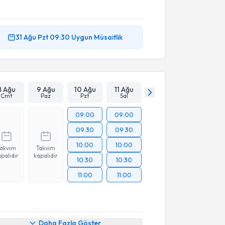
31 Ağu
Pzt
09:30
Uygun Müsaitlik
8 Ağu
9 Ağu
10 Ağu
11 Ağu
Cmt
Paz
Pzt
Sal
09:00
09:00
09:30
09:30
10:00
10:00
Takvim
Takvim
palıdır
kapalıdır
10:30
10:30
11:00
11:00
Daha Fazla Göster