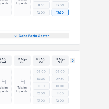
palıdır
kapalıdır
11:30
13:00
12:00
13:30
Daha Fazla Göster
8 Ağu
9 Ağu
10 Ağu
11 Ağu
Cmt
Paz
Pzt
Sal
09:00
09:00
10:00
09:30
11:00
10:00
Takvim
Takvim
palıdır
kapalıdır
12:00
11:00
13:00
12:00