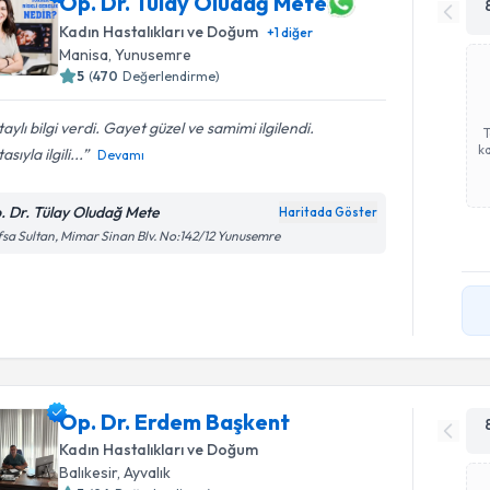
Op. Dr. Tülay Oludağ Mete
Kadın Hastalıkları ve Doğum
+
1
diğer
Manisa
,
Yunusemre
5
(
470
Değerlendirme)
aylı bilgi verdi. Gayet güzel ve samimi ilgilendi.
ka
sıyla ilgili...
Devamı
. Dr. Tülay Oludağ Mete
Haritada Göster
sa Sultan, Mimar Sinan Blv. No:142/12 Yunusemre
Op. Dr. Erdem Başkent
Kadın Hastalıkları ve Doğum
Balıkesir
,
Ayvalık