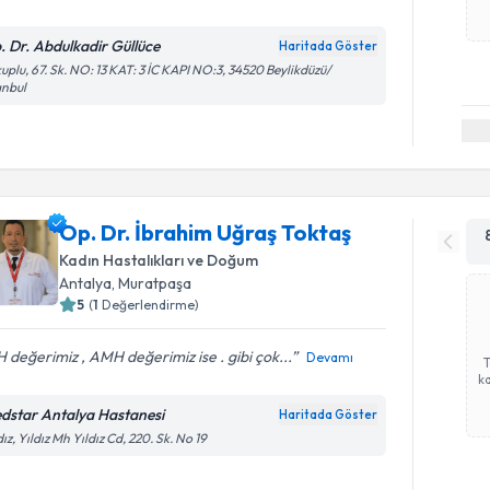
. Dr. Abdulkadir Güllüce
Haritada Göster
uplu, 67. Sk. NO: 13 KAT: 3 İC KAPI NO:3, 34520 Beylikdüzü/
anbul
Op. Dr. İbrahim Uğraş Toktaş
Kadın Hastalıkları ve Doğum
Antalya
,
Muratpaşa
5
(
1
Değerlendirme)
 değerimiz , AMH değerimiz ise . gibi çok...
Devamı
ka
dstar Antalya Hastanesi
Haritada Göster
dız, Yıldız Mh Yıldız Cd, 220. Sk. No 19