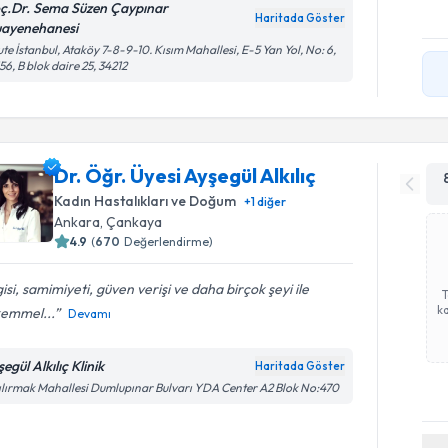
ç.Dr. Sema Süzen Çaypınar
Haritada Göster
ayenehanesi
te İstanbul, Ataköy 7-8-9-10. Kısım Mahallesi, E-5 Yan Yol, No: 6,
56, B blok daire 25, 34212
Dr. Öğr. Üyesi Ayşegül Alkılıç
Kadın Hastalıkları ve Doğum
+
1
diğer
Ankara
,
Çankaya
4.9
(
670
Değerlendirme)
gisi, samimiyeti, güven verişi ve daha birçok şeyi ile
ka
emmel...
Devamı
egül Alkılıç Klinik
Haritada Göster
ılırmak Mahallesi Dumlupınar Bulvarı YDA Center A2 Blok No:470