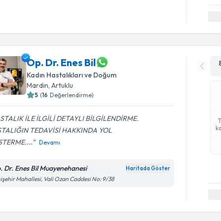
Op. Dr. Enes Bil
Kadın Hastalıkları ve Doğum
Mardin
,
Artuklu
5
(
16
Değerlendirme)
STALIK İLE İLGİLİ DETAYLI BİLGİLENDİRME.
ka
TALIĞIN TEDAVİSİ HAKKINDA YOL
TERME....
Devamı
. Dr. Enes Bil Muayenehanesi
Haritada Göster
işehir Mahallesi, Vali Ozan Caddesi No: 9/38