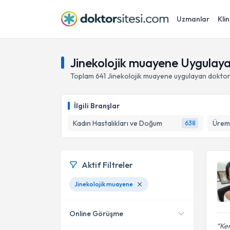
Uzmanlar
Klin
Jinekolojik muayene Uygulay
Toplam
641
Jinekolojik muayene
uygulayan doktor
İlgili Branşlar
Kadın Hastalıkları ve Doğum
638
Aktif Filtreler
Jinekolojik muayene
Online Görüşme
Ken