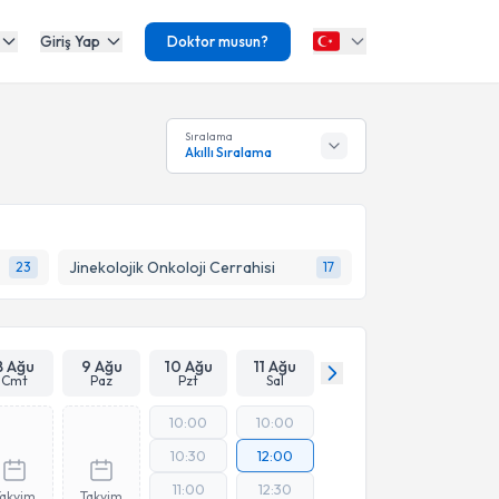
Giriş Yap
Doktor musun?
Sıralama
Akıllı Sıralama
Jinekolojik Onkoloji Cerrahisi
23
17
8 Ağu
9 Ağu
10 Ağu
11 Ağu
Cmt
Paz
Pzt
Sal
10:00
10:00
10:30
12:00
11:00
12:30
Takvim
Takvim