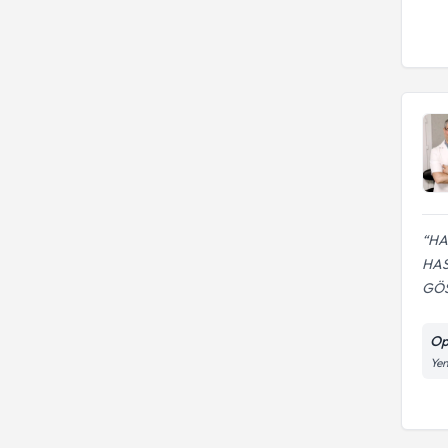
HA
HAS
GÖS
Op
Yen