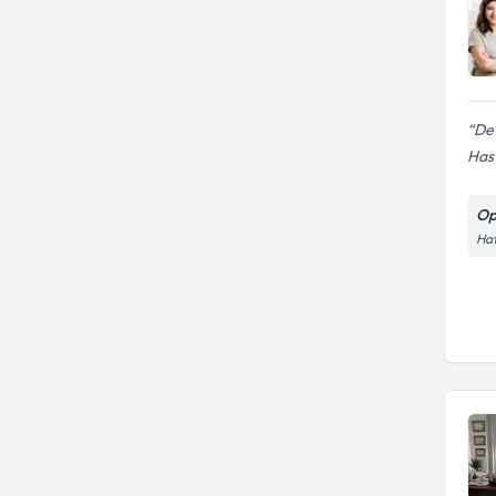
Det
Hasta
Op
Haf