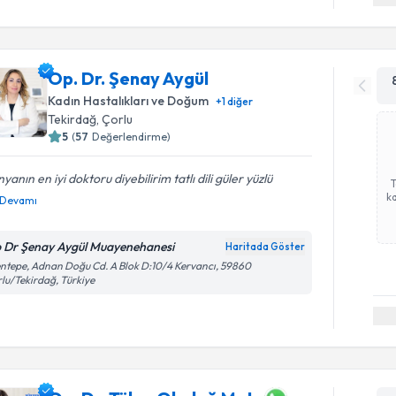
Op. Dr. Şenay Aygül
Kadın Hastalıkları ve Doğum
+
1
diğer
Tekirdağ
,
Çorlu
5
(
57
Değerlendirme)
yanın en iyi doktoru diyebilirim tatlı dili güler yüzlü
ka
Devamı
 Dr Şenay Aygül Muayenehanesi
Haritada Göster
ntepe, Adnan Doğu Cd. A Blok D:10/4 Kervancı, 59860
lu/Tekirdağ, Türkiye