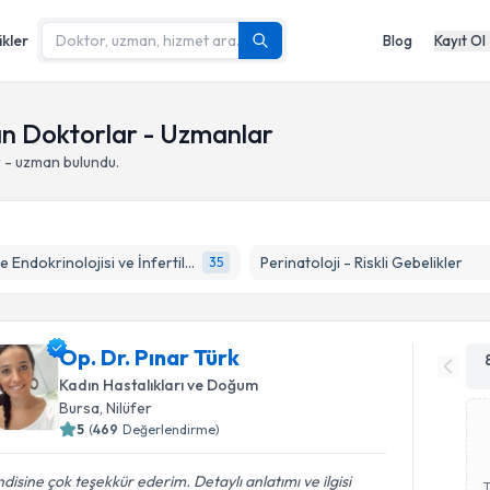
ikler
Blog
Kayıt Ol
an Doktorlar - Uzmanlar
 - uzman bulundu.
Üreme Endokrinolojisi ve İnfertilite
Perinatoloji - Riskli Gebelikler
35
Op. Dr. Pınar Türk
Kadın Hastalıkları ve Doğum
Bursa
,
Nilüfer
5
(
469
Değerlendirme)
disine çok teşekkür ederim. Detaylı anlatımı ve ilgisi