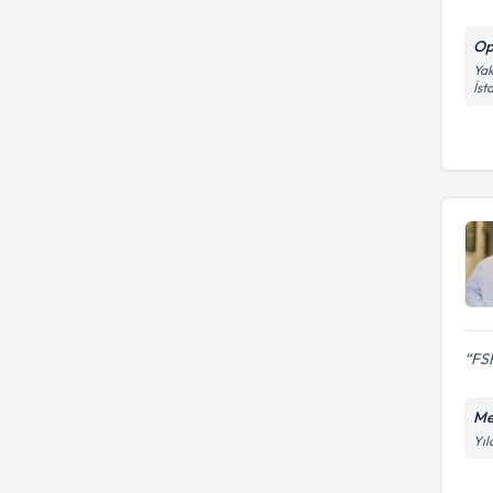
Op
Yak
İst
FSH
Me
Yıl