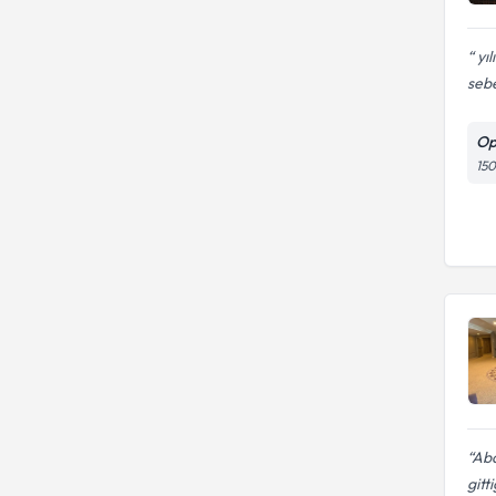
yıl
sebe
Op
150
Abd
gitt