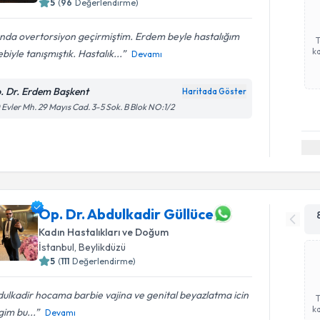
5
(
96
Değerlendirme)
ında overtorsiyon geçirmiştim. Erdem beyle hastalığım
ka
biyle tanışmıştık. Hastalık...
Devamı
. Dr. Erdem Başkent
Haritada Göster
 Evler Mh. 29 Mayıs Cad. 3-5 Sok. B Blok NO:1/2
Op. Dr. Abdulkadir Güllüce
Kadın Hastalıkları ve Doğum
İstanbul
,
Beylikdüzü
5
(
111
Değerlendirme)
ulkadir hocama barbie vajina ve genital beyazlatma icin
ka
igim bu...
Devamı