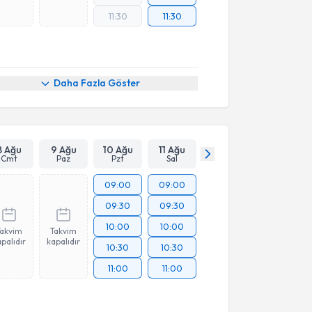
11:30
11:30
Daha Fazla Göster
8 Ağu
9 Ağu
10 Ağu
11 Ağu
Cmt
Paz
Pzt
Sal
09:00
09:00
09:30
09:30
10:00
10:00
Takvim
Takvim
palıdır
kapalıdır
10:30
10:30
11:00
11:00