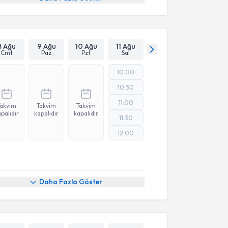
8 Ağu
9 Ağu
10 Ağu
11 Ağu
Cmt
Paz
Pzt
Sal
10:00
10:30
11:00
Takvim
Takvim
Takvim
palıdır
kapalıdır
kapalıdır
11:30
12:00
Daha Fazla Göster