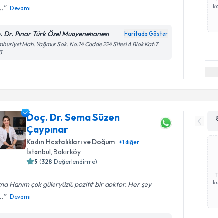
ka
..
Devamı
. Dr. Pınar Türk Özel Muayenehanesi
Haritada Göster
huriyet Mah. Yağmur Sok. No:14 Cadde 224 Sitesi A Blok Kat:7
3
Doç. Dr. Sema Süzen
Çaypınar
Kadın Hastalıkları ve Doğum
+
1
diğer
İstanbul
,
Bakırköy
5
(
328
Değerlendirme)
ka
a Hanım çok güleryüzlü pozitif bir doktor. Her şey
..
Devamı