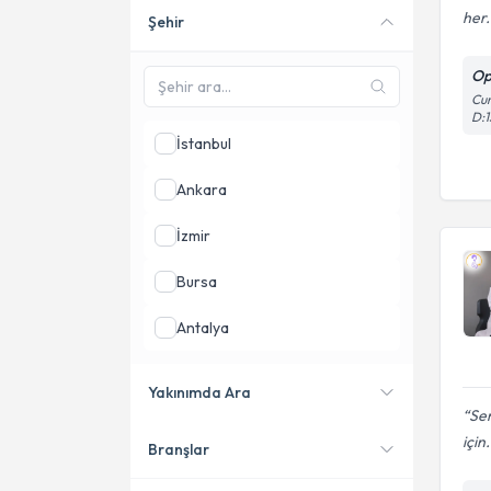
her.
Şehir
Online danışmanlık sunan
uzmanları göster
Op
Cum
D:1
İstanbul
Ankara
İzmir
Bursa
Antalya
Mersin
Yakınımda Ara
Sem
Gaziantep
için.
Branşlar
Konumuma yakın uzmanları
göster