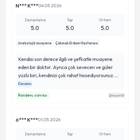
N*** K***
04.05.2026
Zamanlama
İlgi
Ortam
5.0
5.0
5.0
Jinekolojik muayene
Çakmak Erdem Hastanesi
Kendisi son derece ilgili ve şefkatle muayene
eden bir doktor. Ayrıca çok sevecen ve güler
yüzlü biri, kendinizi çok rahat hissediyorsunuz.
Beş yıldır birçok doktora gittim ve birşeyin yok
Devamı
diye gönderildim fakat Metanet hanım muzdarip
Randevu sonrası
Şikayet Et
olduğum sorunumun doğru teşhisini yaptı.
Kendisine minnettarım. Kendi çevrem kadın
doğum doktoru önerisi istediğinde mutlaka
ö*** K***
01.05.2026
kendisini öneririm.
Zamanlama
İlgi
Ortam