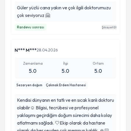
Güler yüzlü cana yakın ve çok ilgili doktorumuzu
çok seviyoruz 🤗
Randevu sonrası
Şikayet Et
N*** M***
28.04.2026
Zamanlama
İlgi
Ortam
5.0
5.0
5.0
Sezaryen doğum
Çakmak Erdem Hastanesi
Kendisi dünyanın en tatlı ve en sıcak kanlı doktoru
olabilir☺️ Bilgisi, tecrübesi ve profesyonel
yaklaşımı geçirdiğim doğum sürecimi daha kolay
atlatmamı sağladı. 🤍Ekip olarak da hastane
olarak da her şeyden çok memnun kaldık. 🙏🏻