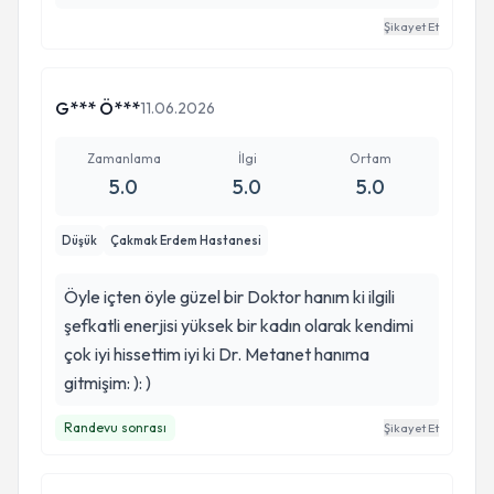
doktorum ♥️ hep iyi insanlar çıksın onun da
Şikayet Et
karşısına.
G*** Ö***
11.06.2026
Zamanlama
İlgi
Ortam
5.0
5.0
5.0
Düşük
Çakmak Erdem Hastanesi
Öyle içten öyle güzel bir Doktor hanım ki ilgili
şefkatli enerjisi yüksek bir kadın olarak kendimi
çok iyi hissettim iyi ki Dr. Metanet hanıma
gitmişim: ): )
Randevu sonrası
Şikayet Et