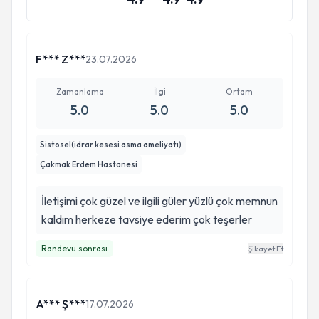
F*** Z***
23.07.2026
Zamanlama
İlgi
Ortam
5.0
5.0
5.0
Sistosel(idrar kesesi asma ameliyatı)
Çakmak Erdem Hastanesi
İletişimi çok güzel ve ilgili güler yüzlü çok memnun
kaldım herkeze tavsiye ederim çok teşerler
Randevu sonrası
Şikayet Et
A*** Ş***
17.07.2026