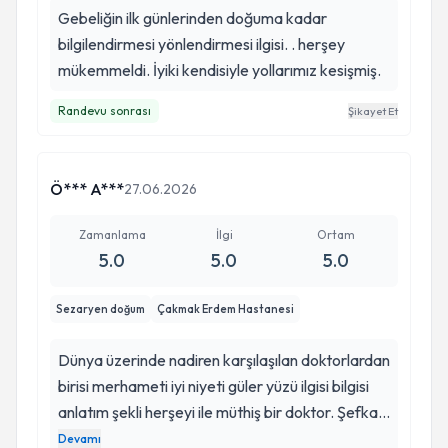
Gebeliğin ilk günlerinden doğuma kadar
bilgilendirmesi yönlendirmesi ilgisi. . herşey
mükemmeldi. İyiki kendisiyle yollarımız kesişmiş.
Randevu sonrası
Şikayet Et
Ö*** A***
27.06.2026
Zamanlama
İlgi
Ortam
5.0
5.0
5.0
Sezaryen doğum
Çakmak Erdem Hastanesi
Dünya üzerinde nadiren karşılaşılan doktorlardan
birisi merhameti iyi niyeti güler yüzü ilgisi bilgisi
anlatım şekli herşeyi ile müthiş bir doktor. Şefkati
ile yaklaşımı. . iyi ki karşılaştık iyi ki benim
Devamı