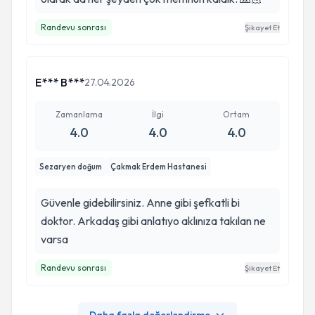
Randevu sonrası
Şikayet Et
E*** B***
27.04.2026
Zamanlama
İlgi
Ortam
4.0
4.0
4.0
Sezaryen doğum
Çakmak Erdem Hastanesi
Güvenle gidebilirsiniz. Anne gibi şefkatli bi
doktor. Arkadaş gibi anlatıyo aklınıza takılan ne
varsa
Randevu sonrası
Şikayet Et