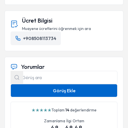
Ücret Bilgisi
Muayene ücretlerini öğrenmek için ara
+908508113734
Yorumlar
Görüş Ekle
★
★
★
★
★
Toplam
14
değerlendirme
Zamanlama
İlgi
Ortam
4.9
4.9
4.9