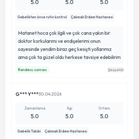
5.0
5.0
5.0
Gebelikten önce rutin kontrol
Çakmak Erdem Hastanesi
Matanet hoca çok ilgili ve çok cana yakın bir
doktor korkularımı ve endişelerimi onun
sayesinde yendim biraz geç kesişti yollarımız
ama çok ta güzel oldu herkese tavsiye edebilirim
Randevu sonrası
Şikayet Et
G*** Y***
30.04.2026
Zamanlama
İlgi
Ortam
5.0
5.0
5.0
Gebelik Takibi
Çakmak Erdem Hastanesi