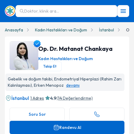
Doktor, klinik ara...
Anasayfa
Kadın Hastalıkları ve Doğum
İstanbul
Op.
Op. Dr. Matanat Chankaya
Kadın Hastalıkları ve Doğum
Takip Et
Op. Dr. Matanat Chankaya Profil Fotoğrafı
Gebelik ve doğum takibi, Endometriyal Hiperplazi (Rahim Zarı
Kalınlaşması), Erken Menopoz
devamı
İstanbul
4.9
1 Adres
(
14
Değerlendirme)
Soru Sor
Randevu Al