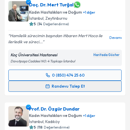
takvim hazırlandığında e-posta ile bilgilendireceğiz.
Doç. Dr. Mert Turğal
Kadın Hastalıkları ve Doğum
+
1
diğer
E-posta Adresiniz
İstanbul
,
Zeytinburnu
5
(
34
Değerlendirme)
Hamilelik sürecimin başından itibaren Mert Hoca ile
Devamı
ilerledik ve süreci...
Kişisel verilerimin işlenmesine ilişkin
Aydınlatma
Metni
'ni okudum ve kişisel verilerimin belirtilen
Koç Üniversitesi Hastanesi
Haritada Göster
kapsamda işlenmesini kabul ediyorum.
Davutpaşa Caddesi N0: 4 Topkapı İstanbul
Takvim Talebini Gönder
0 (850) 474 25 60
Randevu Takvimi Talebi
Randevu Talep Et
Doç. Dr. Mert Turğal
için randevu takvimi talebi
oluşturun. Size bu uzmandan randevu almanız için bir
Prof. Dr. Özgür Dundar
takvim hazırlandığında e-posta ile bilgilendireceğiz.
Kadın Hastalıkları ve Doğum
+
1
diğer
E-posta Adresiniz
İstanbul
,
Kadıköy
5
(
118
Değerlendirme)