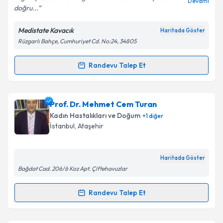
Devamı
doğru...
Medistate Kavacık
Haritada Göster
Kişisel verilerimin işlenmesine ilişkin
Aydınlatma
Rüzgarlı Bahçe, Cumhuriyet Cd. No:24, 34805
Metni
'ni okudum ve kişisel verilerimin belirtilen
kapsamda işlenmesini kabul ediyorum.
Randevu Talep Et
Randevu Takvimi Talebi
Takvim Talebini Gönder
Prof. Dr. Ahmet Semih Tuğrul
için randevu takvimi
Prof. Dr. Mehmet Cem Turan
talebi oluşturun. Size bu uzmandan randevu almanız
Kadın Hastalıkları ve Doğum
+
1
diğer
için bir takvim hazırlandığında e-posta ile
İstanbul
,
Ataşehir
bilgilendireceğiz.
E-posta Adresiniz
Haritada Göster
Bağdat Cad. 206/6 Koz Apt. Çiftehavuzlar
Randevu Talep Et
Randevu Takvimi Talebi
Kişisel verilerimin işlenmesine ilişkin
Aydınlatma
Metni
'ni okudum ve kişisel verilerimin belirtilen
kapsamda işlenmesini kabul ediyorum.