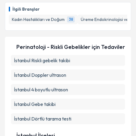
E-posta Adresiniz
İlgili Branşlar
Kadın Hastalıkları ve Doğum
Üreme Endokrinolojisi ve İnfe
38
Kişisel verilerimin işlenmesine ilişkin
Aydınlatma
Metni
'ni okudum ve kişisel verilerimin belirtilen
Perinatoloji - Riskli Gebelikler
için Tedaviler
kapsamda işlenmesini kabul ediyorum.
İstanbul Riskli gebelik takibi
Takvim Talebini Gönder
İstanbul Doppler ultrason
İstanbul 4 boyutlu ultrason
İstanbul Gebe takibi
İstanbul Dörtlü tarama testi
İstanbul İlçeleri