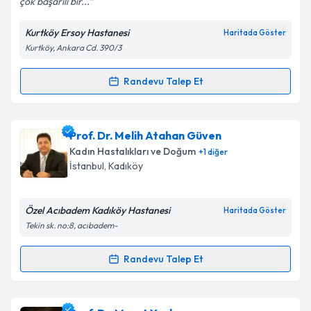
çok başarılı bir...
Kurtköy Ersoy Hastanesi
Haritada Göster
Kişisel verilerimin işlenmesine ilişkin
Aydınlatma
Kurtköy, Ankara Cd. 390/3
Metni
'ni okudum ve kişisel verilerimin belirtilen
kapsamda işlenmesini kabul ediyorum.
Randevu Talep Et
Randevu Takvimi Talebi
Takvim Talebini Gönder
Doç. Dr. Bülent Çakmak
için randevu takvimi talebi
Prof. Dr. Melih Atahan Güven
oluşturun. Size bu uzmandan randevu almanız için bir
Kadın Hastalıkları ve Doğum
+
1
diğer
takvim hazırlandığında e-posta ile bilgilendireceğiz.
İstanbul
,
Kadıköy
E-posta Adresiniz
Özel Acıbadem Kadıköy Hastanesi
Haritada Göster
Tekin sk. no:8, acıbadem-
Kişisel verilerimin işlenmesine ilişkin
Aydınlatma
Randevu Talep Et
Randevu Takvimi Talebi
Metni
'ni okudum ve kişisel verilerimin belirtilen
kapsamda işlenmesini kabul ediyorum.