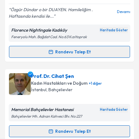
Özgür Dündar o bir DUAYEN. Hamileliğim .
Devamı
Haftasında kendisi ile...
Kişisel verilerimin işlenmesine ilişkin
Aydınlatma
Metni
'ni okudum ve kişisel verilerimin belirtilen
Florence Nightingale Kadıköy
Haritada Göster
kapsamda işlenmesini kabul ediyorum.
Feneryolu Mah. Bağdat Cad. No:63 Kızıltoprak
Takvim Talebini Gönder
Randevu Talep Et
Randevu Takvimi Talebi
Prof. Dr. Özgür Dundar
için randevu takvimi talebi
Prof. Dr. Cihat Şen
oluşturun. Size bu uzmandan randevu almanız için bir
Kadın Hastalıkları ve Doğum
+
1
diğer
takvim hazırlandığında e-posta ile bilgilendireceğiz.
İstanbul
,
Bahçelievler
E-posta Adresiniz
Memorial Bahçelievler Hastanesi
Haritada Göster
Bahçelievler Mh. Adnan Kahveci Blv. No:227
Kişisel verilerimin işlenmesine ilişkin
Aydınlatma
Randevu Talep Et
Randevu Takvimi Talebi
Metni
'ni okudum ve kişisel verilerimin belirtilen