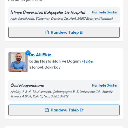
İstinye Üniversitesi Bahçeşehir Liv Hospital
Haritada Göster
Kişisel verilerimin işlenmesine ilişkin
Aydınlatma
Aşık Veysel Mah, Süleyman Demirel Cd. No:1, 34517 Esenyurt/İstanbul
Metni
'ni okudum ve kişisel verilerimin belirtilen
kapsamda işlenmesini kabul ediyorum.
Randevu Talep Et
Randevu Takvimi Talebi
Takvim Talebini Gönder
Uzm. Dr. Refaettin Şahin
için randevu takvimi talebi
Dr. Ali Ekiz
oluşturun. Size bu uzmandan randevu almanız için bir
Kadın Hastalıkları ve Doğum
+
1
diğer
takvim hazırlandığında e-posta ile bilgilendireceğiz.
İstanbul
,
Bakırköy
E-posta Adresiniz
Özel Muayenehane
Haritada Göster
Ataköy, 7-8-9-10. Kısım Mh. Çobançeşme E-5, Üniversite Cd., Ataköy
Towers A Blok, Kat: 13, No:, D:167, 34212
Kişisel verilerimin işlenmesine ilişkin
Aydınlatma
Randevu Talep Et
Metni
'ni okudum ve kişisel verilerimin belirtilen
Randevu Takvimi Talebi
kapsamda işlenmesini kabul ediyorum.