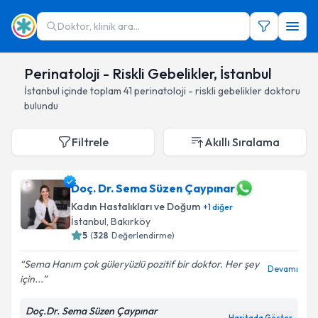
Doktor, klinik ara...
Perinatoloji - Riskli Gebelikler, İstanbul
İstanbul
içinde toplam
41
perinatoloji - riskli gebelikler doktoru
bulundu
Filtrele
Akıllı Sıralama
Doç. Dr. Sema Süzen Çaypınar
Kadın Hastalıkları ve Doğum
+
1
diğer
İstanbul
,
Bakırköy
5
(
328
Değerlendirme)
Sema Hanım çok güleryüzlü pozitif bir doktor. Her şey
Devamı
için...
Doç.Dr. Sema Süzen Çaypınar