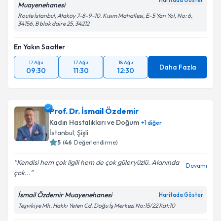
Haritada Göster
Muayenehanesi
Route İstanbul, Ataköy 7-8-9-10. Kısım Mahallesi, E-5 Yan Yol, No: 6,
34156, B blok daire 25, 34212
En Yakın Saatler
17 Ağu
17 Ağu
18 Ağu
Daha Fazla
09:30
11:30
12:30
Prof. Dr. İsmail Özdemir
Kadın Hastalıkları ve Doğum
+
1
diğer
İstanbul
,
Şişli
5
(
46
Değerlendirme)
Kendisi hem çok ilgili hem de çok güleryüzlü. Alanında
Devamı
çok...
İsmail Özdemir Muayenehanesi
Haritada Göster
Teşvikiye Mh. Hakkı Yeten Cd. Doğu İş Merkezi No:15/22 Kat:10