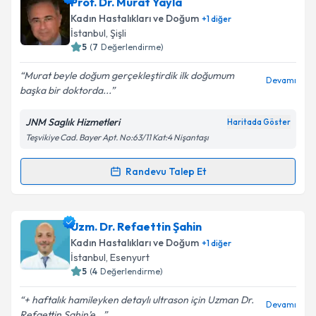
Prof. Dr. Melih Atahan Güven
için randevu takvimi
Prof. Dr. Murat Yayla
talebi oluşturun. Size bu uzmandan randevu almanız
Takvim Talebini Gönder
Kadın Hastalıkları ve Doğum
+
1
diğer
için bir takvim hazırlandığında e-posta ile
İstanbul
,
Şişli
bilgilendireceğiz.
5
(
7
Değerlendirme)
E-posta Adresiniz
Murat beyle doğum gerçekleştirdik ilk doğumum
Devamı
başka bir doktorda...
JNM Saglık Hizmetleri
Haritada Göster
Teşvikiye Cad. Bayer Apt. No:63/11 Kat:4 Nişantaşı
Kişisel verilerimin işlenmesine ilişkin
Aydınlatma
Metni
'ni okudum ve kişisel verilerimin belirtilen
kapsamda işlenmesini kabul ediyorum.
Randevu Talep Et
Randevu Takvimi Talebi
Takvim Talebini Gönder
Prof. Dr. Murat Yayla
için randevu takvimi talebi
Uzm. Dr. Refaettin Şahin
oluşturun. Size bu uzmandan randevu almanız için bir
Kadın Hastalıkları ve Doğum
+
1
diğer
takvim hazırlandığında e-posta ile bilgilendireceğiz.
İstanbul
,
Esenyurt
5
(
4
Değerlendirme)
E-posta Adresiniz
+ haftalık hamileyken detaylı ultrason için Uzman Dr.
Devamı
Refaettin Şahin’e...