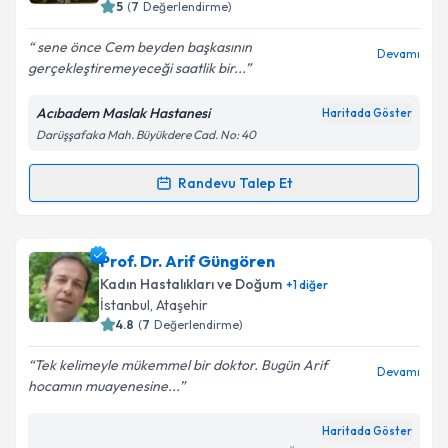
5
(
7
Değerlendirme)
E-posta Adresiniz
sene önce Cem beyden başkasının
Devamı
gerçekleştiremeyeceği saatlik bir...
Acıbadem Maslak Hastanesi
Haritada Göster
Kişisel verilerimin işlenmesine ilişkin
Aydınlatma
Darüşşafaka Mah. Büyükdere Cad. No: 40
Metni
'ni okudum ve kişisel verilerimin belirtilen
kapsamda işlenmesini kabul ediyorum.
Randevu Talep Et
Randevu Takvimi Talebi
Takvim Talebini Gönder
Prof. Dr. Cem Batukan
için randevu takvimi talebi
Prof. Dr. Arif Güngören
oluşturun. Size bu uzmandan randevu almanız için bir
Kadın Hastalıkları ve Doğum
+
1
diğer
takvim hazırlandığında e-posta ile bilgilendireceğiz.
İstanbul
,
Ataşehir
4.8
(
7
Değerlendirme)
E-posta Adresiniz
Tek kelimeyle mükemmel bir doktor. Bugün Arif
Devamı
hocamın muayenesine...
Haritada Göster
Kişisel verilerimin işlenmesine ilişkin
Aydınlatma