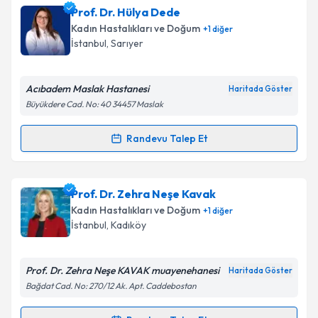
Prof. Dr. Mehmet Cem Turan
için randevu takvimi
Prof. Dr. Hülya Dede
talebi oluşturun. Size bu uzmandan randevu almanız
Kadın Hastalıkları ve Doğum
+
1
diğer
için bir takvim hazırlandığında e-posta ile
Takvim Talebini Gönder
İstanbul
,
Sarıyer
bilgilendireceğiz.
E-posta Adresiniz
Acıbadem Maslak Hastanesi
Haritada Göster
Büyükdere Cad. No: 40 34457 Maslak
Randevu Talep Et
Randevu Takvimi Talebi
Kişisel verilerimin işlenmesine ilişkin
Aydınlatma
Metni
'ni okudum ve kişisel verilerimin belirtilen
kapsamda işlenmesini kabul ediyorum.
Prof. Dr. Hülya Dede
için randevu takvimi talebi
Prof. Dr. Zehra Neşe Kavak
oluşturun. Size bu uzmandan randevu almanız için bir
Kadın Hastalıkları ve Doğum
+
1
diğer
takvim hazırlandığında e-posta ile bilgilendireceğiz.
Takvim Talebini Gönder
İstanbul
,
Kadıköy
E-posta Adresiniz
Prof. Dr. Zehra Neşe KAVAK muayenehanesi
Haritada Göster
Bağdat Cad. No: 270/12 Ak. Apt. Caddebostan