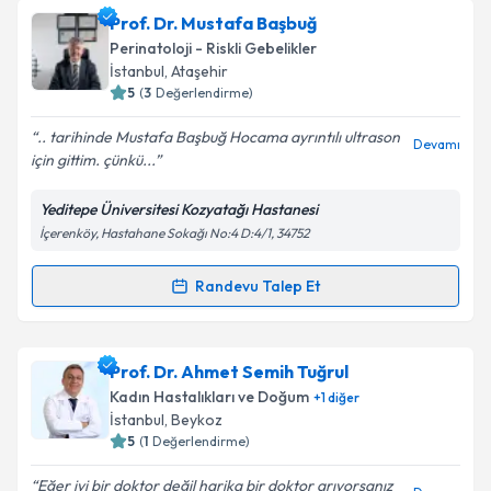
Doç. Dr. Emine Aydın
için randevu takvimi talebi
Prof. Dr. Mustafa Başbuğ
oluşturun. Size bu uzmandan randevu almanız için bir
Perinatoloji - Riskli Gebelikler
takvim hazırlandığında e-posta ile bilgilendireceğiz.
İstanbul
,
Ataşehir
5
(
3
Değerlendirme)
E-posta Adresiniz
.. tarihinde Mustafa Başbuğ Hocama ayrıntılı ultrason
Devamı
için gittim. çünkü...
Yeditepe Üniversitesi Kozyatağı Hastanesi
Kişisel verilerimin işlenmesine ilişkin
Aydınlatma
İçerenköy, Hastahane Sokağı No:4 D:4/1, 34752
Metni
'ni okudum ve kişisel verilerimin belirtilen
kapsamda işlenmesini kabul ediyorum.
Randevu Talep Et
Randevu Takvimi Talebi
Takvim Talebini Gönder
Prof. Dr. Mustafa Başbuğ
için randevu takvimi talebi
Prof. Dr. Ahmet Semih Tuğrul
oluşturun. Size bu uzmandan randevu almanız için bir
Kadın Hastalıkları ve Doğum
+
1
diğer
takvim hazırlandığında e-posta ile bilgilendireceğiz.
İstanbul
,
Beykoz
5
(
1
Değerlendirme)
E-posta Adresiniz
Eğer iyi bir doktor değil harika bir doktor arıyorsanız