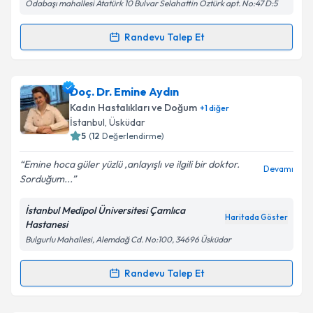
Odabaşı mahallesi Atatürk 10 Bulvar Selahattin Öztürk apt. No:47 D:5
Metni
'ni okudum ve kişisel verilerimin belirtilen
kapsamda işlenmesini kabul ediyorum.
Randevu Talep Et
Randevu Takvimi Talebi
Takvim Talebini Gönder
Prof. Dr. Arif Güngören
için randevu takvimi talebi
Doç. Dr. Emine Aydın
oluşturun. Size bu uzmandan randevu almanız için bir
Kadın Hastalıkları ve Doğum
+
1
diğer
takvim hazırlandığında e-posta ile bilgilendireceğiz.
İstanbul
,
Üsküdar
5
(
12
Değerlendirme)
E-posta Adresiniz
Emine hoca güler yüzlü ,anlayışlı ve ilgili bir doktor.
Devamı
Sorduğum...
İstanbul Medipol Üniversitesi Çamlıca
Kişisel verilerimin işlenmesine ilişkin
Aydınlatma
Haritada Göster
Hastanesi
Metni
'ni okudum ve kişisel verilerimin belirtilen
Bulgurlu Mahallesi, Alemdağ Cd. No:100, 34696 Üsküdar
kapsamda işlenmesini kabul ediyorum.
Randevu Talep Et
Randevu Takvimi Talebi
Takvim Talebini Gönder