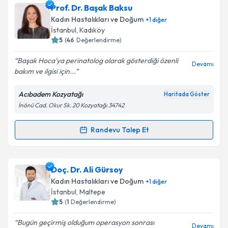
Dr. Ali Ekiz
için randevu takvimi talebi oluşturun. Size
Prof. Dr. Başak Baksu
Takvim Talebini Gönder
bu uzmandan randevu almanız için bir takvim
Kadın Hastalıkları ve Doğum
+
1
diğer
hazırlandığında e-posta ile bilgilendireceğiz.
İstanbul
,
Kadıköy
5
(
46
Değerlendirme)
E-posta Adresiniz
Başak Hoca'ya perinatolog olarak gösterdiği özenli
Devamı
bakım ve ilgisi için...
Acıbadem Kozyatağı
Haritada Göster
Kişisel verilerimin işlenmesine ilişkin
Aydınlatma
İnönü Cad. Okur Sk. 20 Kozyatağı 34742
Metni
'ni okudum ve kişisel verilerimin belirtilen
kapsamda işlenmesini kabul ediyorum.
Randevu Talep Et
Randevu Takvimi Talebi
Takvim Talebini Gönder
Prof. Dr. Başak Baksu
için randevu takvimi talebi
Doç. Dr. Ali Gürsoy
oluşturun. Size bu uzmandan randevu almanız için bir
Kadın Hastalıkları ve Doğum
+
1
diğer
takvim hazırlandığında e-posta ile bilgilendireceğiz.
İstanbul
,
Maltepe
5
(
1
Değerlendirme)
E-posta Adresiniz
Bugün geçirmiş olduğum operasyon sonrası
Devamı