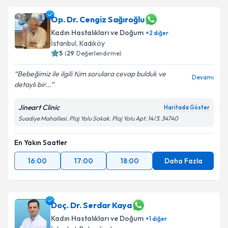
Op. Dr. Cengiz Sağıroğlu
Kadın Hastalıkları ve Doğum
+
2
diğer
İstanbul
,
Kadıköy
5
(
29
Değerlendirme)
Bebeğimiz ile ilgili tüm sorulara cevap bulduk ve
Devamı
detaylı bir...
Jineart Clinic
Haritada Göster
Suadiye Mahallesi. Plaj Yolu Sokak. Plaj Yolu Apt. 14/3. 34740
En Yakın Saatler
16:00
17:00
18:00
Daha Fazla
Doç. Dr. Serdar Kaya
Kadın Hastalıkları ve Doğum
+
1
diğer