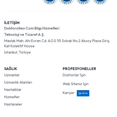
İLETİŞİM
Doktorsitesi Com Bilgi Hizmetleri
Teknoloji ve Ticaret A.Ş.
Maslak Mah. Ahi Evran Cd. A.O.S 55 Sokak No:2 Aksoy Plaza Giriş
Kat Kolektif House
İstanbul, Türkiye
SAĞLIK
PROFESYONELLER
Uzmanlar
Doktorlar İçin
Uzmanlık Alanları
Web Siteniz İçin
Hastalıklar
Kariyer
İşe Alım
Hizmetler
Hastaneler