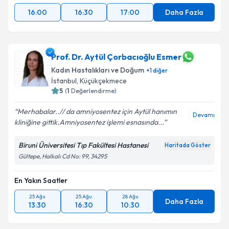
16:00
16:30
17:00
Daha Fazla
Prof. Dr. Aytül Çorbacıoğlu Esmer
Kadın Hastalıkları ve Doğum
+
1
diğer
İstanbul
,
Küçükçekmece
5
(
1
Değerlendirme)
Merhabalar..// da amniyosentez için Aytül hanımın
Devamı
kliniğine gittik.Amniyosentez işlemi esnasında...
Biruni Üniversitesi Tıp Fakültesi Hastanesi
Haritada Göster
Gültepe, Halkalı Cd No: 99, 34295
En Yakın Saatler
25 Ağu
25 Ağu
28 Ağu
Daha Fazla
13:30
16:30
10:30