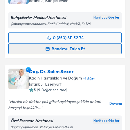
İstanbul
,
Bahçelievler
Bahçelievler Medipol Hastanesi
Haritada Göster
Çobançesme Mahallesi, Fatih Caddesi, No:1/8, 34196
0 (850) 811 32 74
Randevu Takvimi Talebi
Randevu Talep Et
Doç. Dr. Serdar Kaya
için randevu takvimi talebi
oluşturun. Size bu uzmandan randevu almanız için bir
Doç. Dr. Salim Sezer
takvim hazırlandığında e-posta ile bilgilendireceğiz.
Kadın Hastalıkları ve Doğum
+
1
diğer
E-posta Adresiniz
İstanbul
,
Esenyurt
5
(
9
Değerlendirme)
Harika bir doktor çok güzel açıklayıcı şekilde anlattı
Devamı
herşeyi teşekkür...
Kişisel verilerimin işlenmesine ilişkin
Aydınlatma
Metni
'ni okudum ve kişisel verilerimin belirtilen
Özel Esencan Hastanesi
Haritada Göster
kapsamda işlenmesini kabul ediyorum.
Bağlarçeşme mah. 19 Mayıs Bulvarı No:18