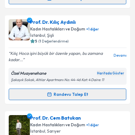
Randevu Takvimi Talebi
Takvim Talebini Gönder
Prof. Dr. Sabahattin Altunyurt
için randevu takvimi
Prof. Dr. Kılıç Aydınlı
talebi oluşturun. Size bu uzmandan randevu almanız
Kadın Hastalıkları ve Doğum
+
1
diğer
için bir takvim hazırlandığında e-posta ile
İstanbul
,
Şişli
bilgilendireceğiz.
5
(
1
Değerlendirme)
E-posta Adresiniz
Kılıç Hoca işini büyük bir özenle yapan, bu zamana
Devamı
kadar...
Özel Muayenehane
Haritada Göster
Şakayık Sokak, Altılar Apartmanı No: 44-46 Kat: 4 Daire: 11
Kişisel verilerimin işlenmesine ilişkin
Aydınlatma
Metni
'ni okudum ve kişisel verilerimin belirtilen
kapsamda işlenmesini kabul ediyorum.
Randevu Talep Et
Randevu Takvimi Talebi
Takvim Talebini Gönder
Prof. Dr. Kılıç Aydınlı
için randevu takvimi talebi
Prof. Dr. Cem Batukan
oluşturun. Size bu uzmandan randevu almanız için bir
Kadın Hastalıkları ve Doğum
+
1
diğer
takvim hazırlandığında e-posta ile bilgilendireceğiz.
İstanbul
,
Sarıyer