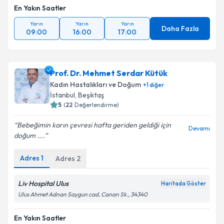
En Yakın Saatler
Yarın
Yarın
Yarın
Daha Fazla
09:00
16:00
17:00
Prof. Dr. Mehmet Serdar Kütük
Kadın Hastalıkları ve Doğum
+
1
diğer
İstanbul
,
Beşiktaş
5
(
22
Değerlendirme)
Bebeğimin karın çevresi hafta geriden geldiği için
Devamı
doğum ....
Adres
1
Adres
2
Liv Hospital Ulus
Haritada Göster
Ulus Ahmet Adnan Saygun cad, Canan Sk., 34340
En Yakın Saatler