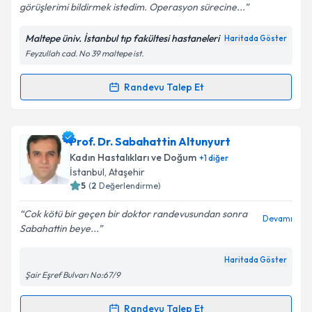
görüşlerimi bildirmek istedim. Operasyon sürecine...
Maltepe üniv. İstanbul tıp fakültesi hastaneleri
Haritada Göster
Kişisel verilerimin işlenmesine ilişkin
Aydınlatma
Feyzullah cad. No 39 maltepe ist.
Metni
'ni okudum ve kişisel verilerimin belirtilen
kapsamda işlenmesini kabul ediyorum.
Randevu Talep Et
Randevu Takvimi Talebi
Takvim Talebini Gönder
Doç. Dr. Ali Gürsoy
için randevu takvimi talebi
Prof. Dr. Sabahattin Altunyurt
oluşturun. Size bu uzmandan randevu almanız için bir
Kadın Hastalıkları ve Doğum
+
1
diğer
takvim hazırlandığında e-posta ile bilgilendireceğiz.
İstanbul
,
Ataşehir
5
(
2
Değerlendirme)
E-posta Adresiniz
Cok kötü bir geçen bir doktor randevusundan sonra
Devamı
Sabahattin beye...
Haritada Göster
Kişisel verilerimin işlenmesine ilişkin
Aydınlatma
Şair Eşref Bulvarı No:67/9
Metni
'ni okudum ve kişisel verilerimin belirtilen
kapsamda işlenmesini kabul ediyorum.
Randevu Talep Et