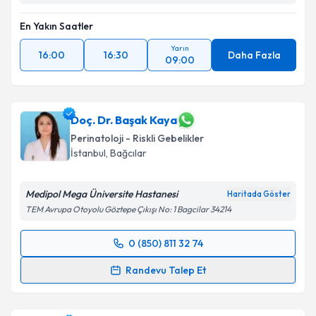
En Yakın Saatler
Takvim Talebini Gönder
Yarın
16:00
16:30
Daha Fazla
09:00
Doç. Dr. Başak Kaya
Perinatoloji - Riskli Gebelikler
İstanbul
,
Bağcılar
Medipol Mega Üniversite Hastanesi
Haritada Göster
TEM Avrupa Otoyolu Göztepe Çıkışı No: 1 Bagcilar 34214
0 (850) 811 32 74
Randevu Takvimi Talebi
Randevu Talep Et
Doç. Dr. Başak Kaya
için randevu takvimi talebi
oluşturun. Size bu uzmandan randevu almanız için bir