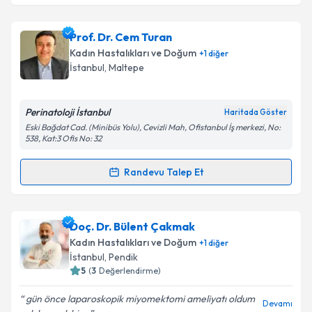
kapsamda işlenmesini kabul ediyorum.
Prof. Dr. Cihat Şen
için randevu takvimi talebi
Prof. Dr. Cem Turan
oluşturun. Size bu uzmandan randevu almanız için bir
Takvim Talebini Gönder
Kadın Hastalıkları ve Doğum
+
1
diğer
takvim hazırlandığında e-posta ile bilgilendireceğiz.
İstanbul
,
Maltepe
E-posta Adresiniz
Perinatoloji İstanbul
Haritada Göster
Eski Bağdat Cad. (Minibüs Yolu), Cevizli Mah, Ofistanbul İş merkezi, No:
538, Kat:3 Ofis No: 32
Kişisel verilerimin işlenmesine ilişkin
Aydınlatma
Randevu Talep Et
Metni
'ni okudum ve kişisel verilerimin belirtilen
Randevu Takvimi Talebi
kapsamda işlenmesini kabul ediyorum.
Prof. Dr. Cem Turan
için randevu takvimi talebi
Doç. Dr. Bülent Çakmak
Takvim Talebini Gönder
oluşturun. Size bu uzmandan randevu almanız için bir
Kadın Hastalıkları ve Doğum
+
1
diğer
takvim hazırlandığında e-posta ile bilgilendireceğiz.
İstanbul
,
Pendik
5
(
3
Değerlendirme)
E-posta Adresiniz
gün önce laparoskopik miyomektomi ameliyatı oldum
Devamı