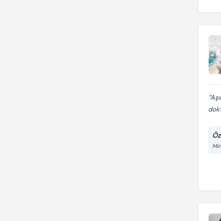
Aşı
dokt
Öz
Mim