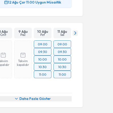
12 Ağu
Çar
11:00
Uygun Müsaitlik
8 Ağu
9 Ağu
10 Ağu
11 Ağu
Cmt
Paz
Pzt
Sal
09:00
09:00
09:30
09:30
10:00
10:00
Takvim
Takvim
palıdır
kapalıdır
10:30
10:30
11:00
11:00
Daha Fazla Göster
akvimi Talebi