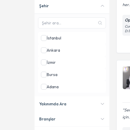
her.
Şehir
Online danışmanlık sunan
uzmanları göster
Op
Cum
D:1
İstanbul
Ankara
İzmir
Bursa
Adana
Antalya
Yakınımda Ara
Sem
Samsun
için.
Branşlar
Konumuma yakın uzmanları
göster