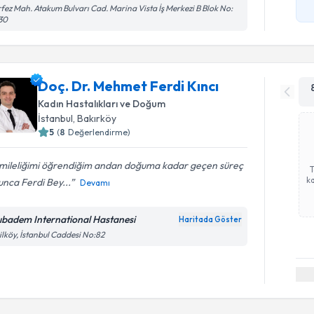
fez Mah. Atakum Bulvarı Cad. Marina Vista İş Merkezi B Blok No:
30
Doç. Dr. Mehmet Ferdi Kıncı
Kadın Hastalıkları ve Doğum
İstanbul
,
Bakırköy
5
(
8
Değerlendirme)
mileliğimi öğrendiğim andan doğuma kadar geçen süreç
ka
nca Ferdi Bey...
Devamı
ıbadem International Hastanesi
Haritada Göster
ilköy, İstanbul Caddesi No:82
Randevu T