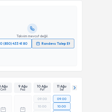
eyza Ağaca Güler
için randevu takvimi talebi
Size bu uzmandan randevu almanız için bir takvim
ında e-posta ile bilgilendireceğiz.
resiniz
Takvim mevcut değil.
0 (850) 433 41 80
Randevu Talep Et
 verilerimin işlenmesine ilişkin
Aydınlatma Metni
'ni
 ve kişisel verilerimin belirtilen kapsamda
esini kabul ediyorum.
Takvim Talebini Gönder
8 Ağu
9 Ağu
10 Ağu
11 Ağu
Cmt
Paz
Pzt
Sal
09:00
09:00
10:00
10:00