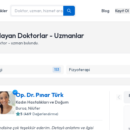
ikler
Blog
Kayıt Ol
ulayan Doktorlar - Uzmanlar
ktor - uzman bulundu.
ji
Fizyoterapi
153
Op. Dr. Pınar Türk
Kadın Hastalıkları ve Doğum
Bursa
,
Nilüfer
5
(
469
Değerlendirme)
disine çok teşekkür ederim. Detaylı anlatımı ve ilgisi