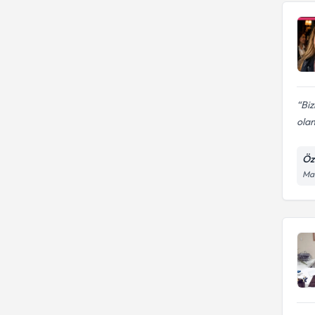
Biz
olan
Öz
Man