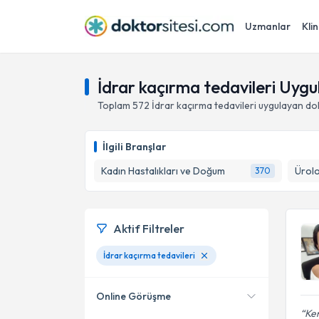
Uzmanlar
Klin
İdrar kaçırma tedavileri Uyg
Toplam
572
İdrar kaçırma tedavileri
uygulayan do
İlgili Branşlar
Kadın Hastalıkları ve Doğum
Ürolo
370
Aktif Filtreler
İdrar kaçırma tedavileri
Online Görüşme
Ken