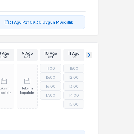
31 Ağu
Pzt
09:30
Uygun Müsaitlik
8 Ağu
9 Ağu
10 Ağu
11 Ağu
Cmt
Paz
Pzt
Sal
11:00
11:00
15:00
12:00
16:00
13:00
Takvim
Takvim
palıdır
kapalıdır
17:00
14:00
15:00