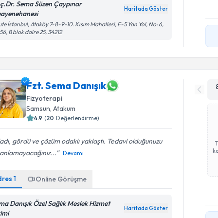
ç.Dr. Sema Süzen Çaypınar
Haritada Göster
ayenehanesi
te İstanbul, Ataköy 7-8-9-10. Kısım Mahallesi, E-5 Yan Yol, No: 6,
56, B blok daire 25, 34212
Fzt. Sema Danışık
Fizyoterapi
Samsun
,
Atakum
4.9
(
20
Değerlendirme)
adı, gördü ve çözüm odaklı yaklaştı. Tedavi olduğunuzu
ka
 anlamayacağınız...
Devamı
dres
1
Online Görüşme
ma Danışık Özel Sağlık Meslek Hizmet
Haritada Göster
rimi