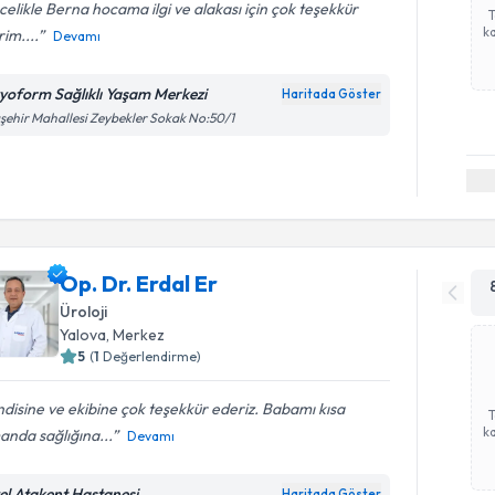
elikle Berna hocama ilgi ve alakası için çok teşekkür
ka
im....
Devamı
zyoform Sağlıklı Yaşam Merkezi
Haritada Göster
şehir Mahallesi Zeybekler Sokak No:50/1
Op. Dr. Erdal Er
Üroloji
Yalova
,
Merkez
5
(
1
Değerlendirme)
disine ve ekibine çok teşekkür ederiz. Babamı kısa
ka
nda sağlığına...
Devamı
el Atakent Hastanesi
Haritada Göster