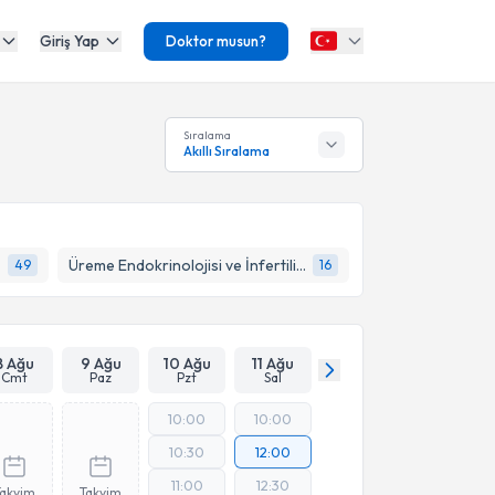
Giriş Yap
Doktor musun?
Sıralama
Akıllı Sıralama
Üreme Endokrinolojisi ve İnfertilite
49
16
8 Ağu
9 Ağu
10 Ağu
11 Ağu
Cmt
Paz
Pzt
Sal
10:00
10:00
10:30
12:00
11:00
12:30
Takvim
Takvim