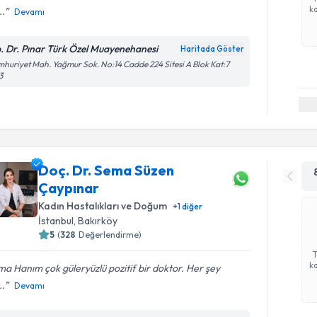
ka
..
Devamı
. Dr. Pınar Türk Özel Muayenehanesi
Haritada Göster
huriyet Mah. Yağmur Sok. No:14 Cadde 224 Sitesi A Blok Kat:7
3
Doç. Dr. Sema Süzen
Çaypınar
Kadın Hastalıkları ve Doğum
+
1
diğer
İstanbul
,
Bakırköy
5
(
328
Değerlendirme)
ka
a Hanım çok güleryüzlü pozitif bir doktor. Her şey
..
Devamı