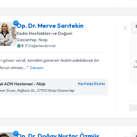
Op. Dr. Merve Sarıtekin
Kadın Hastalıkları ve Doğum
Gaziantep
,
Nizip
5
(
1
Değerlendirme)
rı güven verdi, kendimi günerek teslim edebilecek bir
ka
orun olması...
Devamı
el ADN Hastanesi - Nizip
Haritada Göster
ar Sinan, Niğbolu Sk., 27700 Nizip/Gaziantep
Op. Dr. Doğay Nurtaç Özmüş