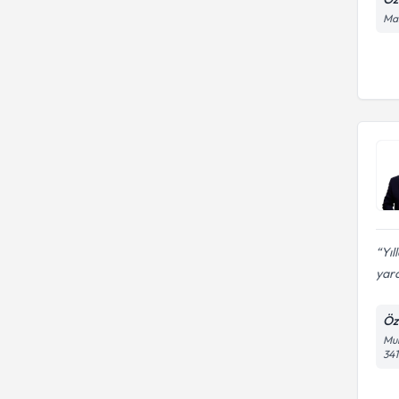
Mah
Yıl
yard
Öz
Mur
34