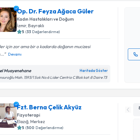
Op. Dr. F
Op. Dr. Feyza Ağaca Güler
oluşturun. 
Kadın Hastalıkları ve Doğum
hazırlandığ
İzmir
,
Bayraklı
5
(
33
Değerlendirme)
E-posta Ad
ler için zor ama bir o kadarda doğanın mucizesi
...
Devamı
Kişisel
okudum
el Muayenehane
Haritada Göster
işlenm
suroğlu Mah. 1593/1 Sok No:6 Lider Centrio C Blok kat :8 Daire 73
Fzt. Berna Çelik Akyüz
Fizyoterapi
Elazığ
,
Merkez
5
(
500
Değerlendirme)