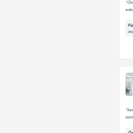
Önc
eder
Fi
Ata
Ken
zama
Öz