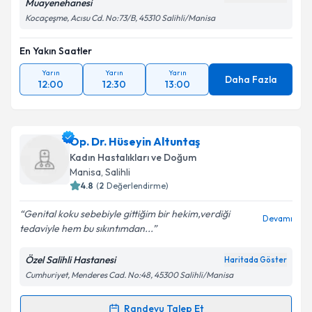
Muayenehanesi
Kocaçeşme, Acısu Cd. No:73/B, 45310 Salihli/Manisa
En Yakın Saatler
Yarın
Yarın
Yarın
Daha Fazla
12:00
12:30
13:00
Op. Dr. Hüseyin Altuntaş
Kadın Hastalıkları ve Doğum
Manisa
, Salihli
4.8
(
2
Değerlendirme)
Genital koku sebebiyle gittiğim bir hekim,verdiği
Devamı
tedaviyle hem bu sıkıntımdan...
Özel Salihli Hastanesi
Haritada Göster
Cumhuriyet, Menderes Cad. No:48, 45300 Salihli/Manisa
Randevu Talep Et