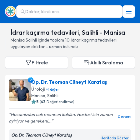
Doktor, klinik ara...
İdrar kaçırma tedavileri, Salihli - Manisa
Manisa
Salihli
içinde toplam
10
İdrar kaçırma tedavileri
uygulayan doktor - uzman bulundu
Filtrele
Akıllı Sıralama
Op. Dr. Teoman Cüneyt Karataş
Üroloji
+
1
diğer
Manisa
, Salihli
5
(
43
Değerlendirme)
Hocamizdan cok memnun kaldim. Hastasi icin zaman
Devamı
ayiriyor ve gerekeni...
Op.Dr. Teoman Cüneyt Karataş
Haritada Göster