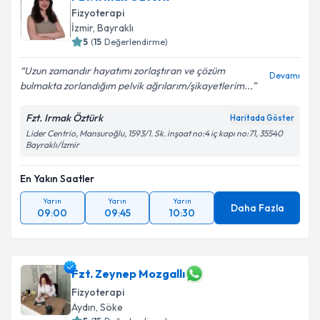
Fizyoterapi
İzmir
, Bayraklı
5
(
15
Değerlendirme)
Uzun zamandır hayatımı zorlaştıran ve çözüm
Devamı
bulmakta zorlandığım pelvik ağrılarım/şikayetlerim...
Fzt. Irmak Öztürk
Haritada Göster
Lider Centrio, Mansuroğlu, 1593/1. Sk. inşaat no:4 iç kapı no:71, 35540
Bayraklı/İzmir
En Yakın Saatler
Yarın
Yarın
Yarın
Daha Fazla
09:00
09:45
10:30
Fzt. Zeynep Mozgallı
Fizyoterapi
Aydın
, Söke