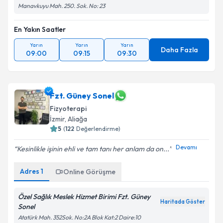
Manavkuyu Mah. 250. Sok. No: 23
En Yakın Saatler
Yarın
Yarın
Yarın
Daha Fazla
09:00
09:15
09:30
Fzt. Güney Sonel
Fizyoterapi
İzmir
, Aliağa
5
(
122
Değerlendirme)
Devamı
Kesinlikle işinin ehli ve tam tanı her anlam da on...
Adres
1
Online Görüşme
Özel Sağlık Meslek Hizmet Birimi Fzt. Güney
Haritada Göster
Sonel
Atatürk Mah. 352Sok. No:2A Blok Kat:2 Daire:10