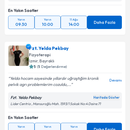
En Yakın Saatler
Yarın
Yarın
11 Ağu
Daha Fazla
09:30
10:00
14:00
Fzt. Yelda Pekbay
Fizyoterapi
İzmir
, Bayraklı
5
(
5
Değerlendirme)
Yelda hocam sayesinde yıllardır uğraştığim kronik
Devamı
pelvik agrı problemlerim cozuldu,...
Fzt. Yelda Pekbay
Haritada Göster
Lider Centrio , Mansuroğlu Mah. 1593/1 Sokak No:4 Daire:71
En Yakın Saatler
Yarın
Yarın
Yarın
Daha Fazla