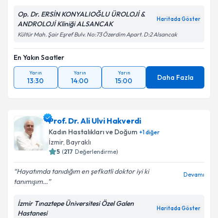
Op. Dr. ERSİN KONYALIOĞLU ÜROLOJİ &
Haritada Göster
ANDROLOJİ Kliniği ALSANCAK
Kültür Mah. Şair Eşref Bulv. No:73 Özerdim Apart. D:2 Alsancak
En Yakın Saatler
Yarın
Yarın
Yarın
Daha Fazla
13:30
14:00
15:00
Prof. Dr. Ali Ulvi Hakverdi
Kadın Hastalıkları ve Doğum
+
1
diğer
İzmir
, Bayraklı
5
(
217
Değerlendirme)
Hayatımda tanıdığım en şefkatli doktor iyi ki
Devamı
tanımışım…
İzmir Tınaztepe Üniversitesi Özel Galen
Haritada Göster
Hastanesi