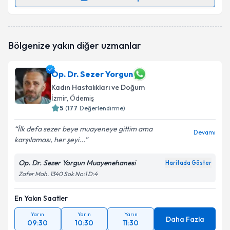
Randevu Takvimi Talebi
Op. Dr. Hüseyin Altuntaş
için randevu takvimi talebi
Bölgenize yakın diğer uzmanlar
oluşturun. Size bu uzmandan randevu almanız için bir
takvim hazırlandığında e-posta ile bilgilendireceğiz.
Op. Dr. Sezer Yorgun
E-posta Adresiniz
Kadın Hastalıkları ve Doğum
İzmir
, Ödemiş
5
(
177
Değerlendirme)
Kişisel verilerimin işlenmesine ilişkin
Aydınlatma
İlk defa sezer beye muayeneye gittim ama
Devamı
Metni
'ni okudum ve kişisel verilerimin belirtilen
karşılaması, her şeyi...
kapsamda işlenmesini kabul ediyorum.
Op. Dr. Sezer Yorgun Muayenehanesi
Haritada Göster
Zafer Mah. 1340 Sok No:1 D:4
Takvim Talebini Gönder
En Yakın Saatler
Yarın
Yarın
Yarın
Daha Fazla
09:30
10:30
11:30