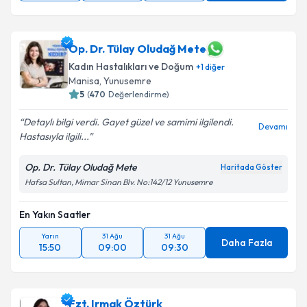
Op. Dr. Tülay Oludağ Mete
Kadın Hastalıkları ve Doğum
+
1
diğer
Manisa
, Yunusemre
5
(
470
Değerlendirme)
Detaylı bilgi verdi. Gayet güzel ve samimi ilgilendi.
Devamı
Hastasıyla ilgili...
Op. Dr. Tülay Oludağ Mete
Haritada Göster
Hafsa Sultan, Mimar Sinan Blv. No:142/12 Yunusemre
En Yakın Saatler
Yarın
31 Ağu
31 Ağu
Daha Fazla
15:50
09:00
09:30
Fzt. Irmak Öztürk