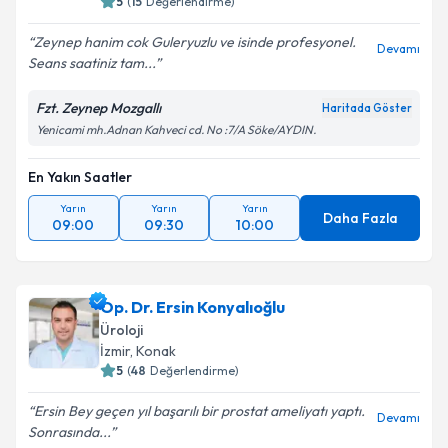
5
(
15
Değerlendirme)
Zeynep hanim cok Guleryuzlu ve isinde profesyonel.
Devamı
Seans saatiniz tam...
Fzt. Zeynep Mozgallı
Haritada Göster
Yenicami mh.Adnan Kahveci cd. No :7/A Söke/AYDIN.
En Yakın Saatler
Yarın
Yarın
Yarın
Daha Fazla
09:00
09:30
10:00
Op. Dr. Ersin Konyalıoğlu
Üroloji
İzmir
, Konak
5
(
48
Değerlendirme)
Ersin Bey geçen yıl başarılı bir prostat ameliyatı yaptı.
Devamı
Sonrasında...