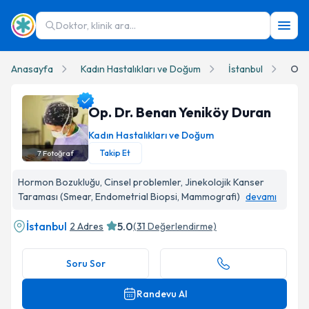
Doktor, klinik ara...
Anasayfa
Kadın Hastalıkları ve Doğum
İstanbul
Op.
Op. Dr. Benan Yeniköy Duran
Kadın Hastalıkları ve Doğum
Takip Et
7
Fotoğraf
Op. Dr. Benan Yeniköy Duran Profil Fotoğrafı
Hormon Bozukluğu, Cinsel problemler, Jinekolojik Kanser
Taraması (Smear, Endometrial Biopsi, Mammografi)
devamı
İstanbul
5.0
2 Adres
(
31
Değerlendirme)
Soru Sor
Randevu Al