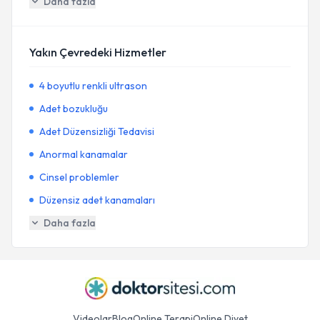
Daha fazla
Yakın Çevredeki Hizmetler
4 boyutlu renkli ultrason
Adet bozukluğu
Adet Düzensizliği Tedavisi
Anormal kanamalar
Cinsel problemler
Düzensiz adet kanamaları
Daha fazla
Videolar
Blog
Online Terapi
Online Diyet