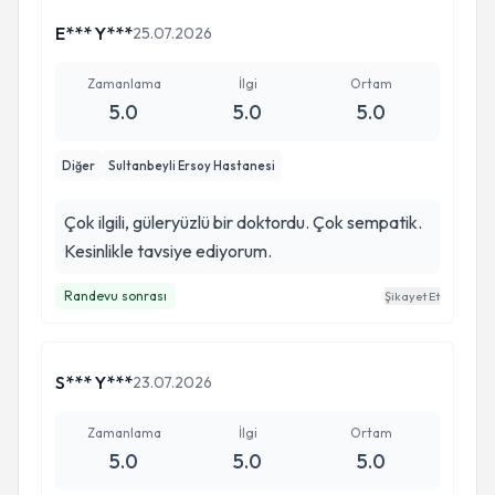
yürüteceğiz. Çok teşekkür ederim Benan hocam
E*** Y***
25.07.2026
Zamanlama
İlgi
Ortam
5.0
5.0
5.0
Diğer
Sultanbeyli Ersoy Hastanesi
Çok ilgili, güleryüzlü bir doktordu. Çok sempatik.
Kesinlikle tavsiye ediyorum.
Randevu sonrası
Şikayet Et
S*** Y***
23.07.2026
Zamanlama
İlgi
Ortam
5.0
5.0
5.0