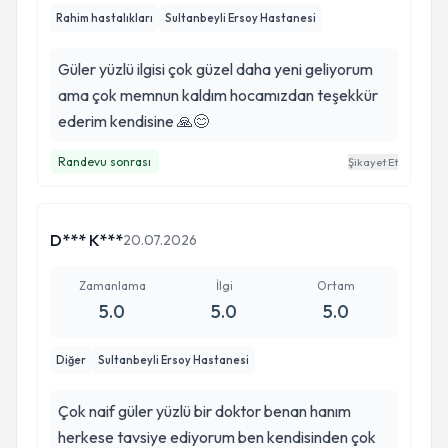
Rahim hastalıkları
Sultanbeyli Ersoy Hastanesi
Güler yüzlü ilgisi çok güzel daha yeni geliyorum
ama çok memnun kaldım hocamızdan teşekkür
ederim kendisine 🙏😊
Randevu sonrası
Şikayet Et
D*** K***
20.07.2026
Zamanlama
İlgi
Ortam
5.0
5.0
5.0
Diğer
Sultanbeyli Ersoy Hastanesi
Çok naif güler yüzlü bir doktor benan hanım
herkese tavsiye ediyorum ben kendisinden çok