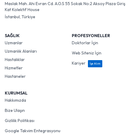
Maslak Mah. Ahi Evran Cd. A.O.S 55 Sokak No:2 Aksoy Plaza Giriş
Kat Kolektif House
İstanbul, Türkiye
SAĞLIK
PROFESYONELLER
Uzmanlar
Doktorlar İçin
Uzmanlık Alanları
Web Siteniz İçin
Hastalıklar
Kariyer
İşe Alım
Hizmetler
Hastaneler
KURUMSAL
Hakkımızda
Bize Ulaşın
Gizlilik Politikası
Google Takvim Entegrasyonu