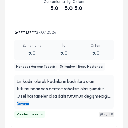
Zamanlama
İlgi
Ortam
5.0
5.0
5.0
G*** D***
27.07.2026
Zamanlama
İlgi
Ortam
5.0
5.0
5.0
Menopoz Hormon Tedavisi
Sultanbeyli Ersoy Hastanesi
Bir kadın olarak kadınların kadınlara olan
tutumundan son derece rahatsız olmuşumdur.
Özel hastaneler olsa dahi tutumun değişmediği
oluyor. Benan hocam genç pırıl pırıl çok
Devamı
sakinleştirici tutumu ile beni rahatlattı. Sorularımı
Randevu sonrası
Şikayet Et
sabırla ve açık bir şekilde cevapladı. Bundan
sonrası için menepoz ile ilgili süreci beraber