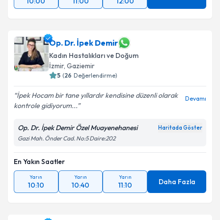
10:00
11:00
12:00
Op. Dr. İpek Demir
Kadın Hastalıkları ve Doğum
İzmir
, Gaziemir
5
(
26
Değerlendirme)
İpek Hocam bir tane yıllardır kendisine düzenli olarak
Devamı
kontrole gidiyorum...
Op. Dr. İpek Demir Özel Muayenehanesi
Haritada Göster
Gazi Mah. Önder Cad. No:5 Daire:202
En Yakın Saatler
Yarın
Yarın
Yarın
Daha Fazla
10:10
10:40
11:10