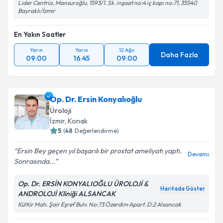
Lider Centrio, Mansuroğlu, 1593/1. Sk. inşaat no:4 iç kapı no:71, 35540
Bayraklı/İzmir
En Yakın Saatler
Yarın
Yarın
12 Ağu
Daha Fazla
09:00
16:45
09:00
Op. Dr. Ersin Konyalıoğlu
Üroloji
İzmir
, Konak
5
(
48
Değerlendirme)
Ersin Bey geçen yıl başarılı bir prostat ameliyatı yaptı.
Devamı
Sonrasında...
Op. Dr. ERSİN KONYALIOĞLU ÜROLOJİ &
Haritada Göster
ANDROLOJİ Kliniği ALSANCAK
Kültür Mah. Şair Eşref Bulv. No:73 Özerdim Apart. D:2 Alsancak