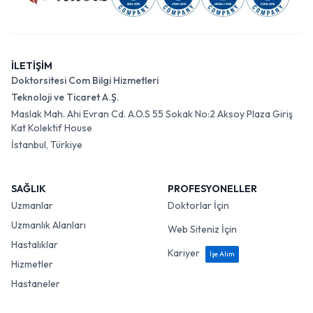
İLETİŞİM
Doktorsitesi Com Bilgi Hizmetleri
Teknoloji ve Ticaret A.Ş.
Maslak Mah. Ahi Evran Cd. A.O.S 55 Sokak No:2 Aksoy Plaza Giriş
Kat Kolektif House
İstanbul, Türkiye
SAĞLIK
PROFESYONELLER
Uzmanlar
Doktorlar İçin
Uzmanlık Alanları
Web Siteniz İçin
Hastalıklar
Kariyer
İşe Alım
Hizmetler
Hastaneler