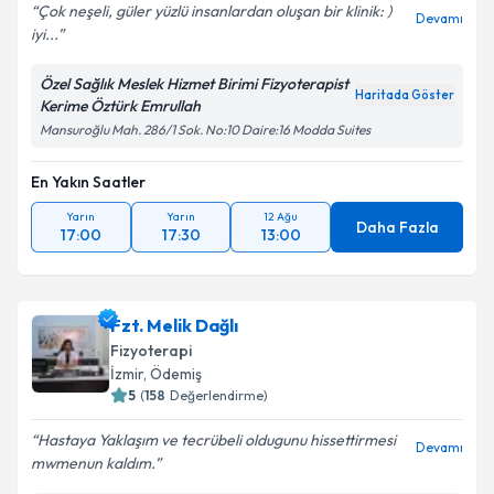
Çok neşeli, güler yüzlü insanlardan oluşan bir klinik: )
Devamı
iyi...
Özel Sağlık Meslek Hizmet Birimi Fizyoterapist
Haritada Göster
Kerime Öztürk Emrullah
Mansuroğlu Mah. 286/1 Sok. No:10 Daire:16 Modda Suites
En Yakın Saatler
Yarın
Yarın
12 Ağu
Daha Fazla
17:00
17:30
13:00
Fzt. Melik Dağlı
Fizyoterapi
İzmir
, Ödemiş
5
(
158
Değerlendirme)
Hastaya Yaklaşım ve tecrübeli oldugunu hissettirmesi
Devamı
mwmenun kaldım.