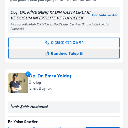
Doç. DR. MİNE GENÇ KADIN HASTALIKLARI
Haritada Göster
VE DOĞUM İNFERTİLİTE VE TÜP BEBEK
Mansuroğlu Mah.1593/1 Sok. No:2 Lider Centrio Binası A Blok Kat:8
Daire:84
0 (850) 474 06 94
Randevu Takvimi Talebi
Randevu Talep Et
Doç. Dr. Mine Genç
için randevu takvimi talebi
oluşturun. Size bu uzmandan randevu almanız için bir
Op. Dr. Emre Yoldaş
takvim hazırlandığında e-posta ile bilgilendireceğiz.
Üroloji
E-posta Adresiniz
İzmir
, Bayraklı
İzmir Şehir Hastanesi
Kişisel verilerimin işlenmesine ilişkin
Aydınlatma
Metni
'ni okudum ve kişisel verilerimin belirtilen
En Yakın Saatler
kapsamda işlenmesini kabul ediyorum.