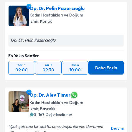
Op. Dr. Pelin Pazarcıoğlu
Kadın Hastalıkları ve Doğum
İzmir
, Konak
Op. Dr. Pelin Pazarcıoğlu
En Yakın Saatler
Yarın
Yarın
Yarın
Daha Fazla
09:00
09:30
10:00
Op. Dr. Alev Timur
Kadın Hastalıkları ve Doğum
İzmir
, Bayraklı
5
(
167
Değerlendirme)
Çok çok tatlı bir doktorumuz başarılarının devamını
Devamı