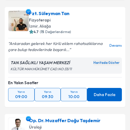
Fzt. Süleyman Tan
Fizyoterapi
İzmir
, Aliağa
4.7
(
15
Değerlendirme)
Ankaradan gelerek her türlü eklem rahatsızlıklarına
Devamı
çare bulup tedavilerinde başarılı...
TAN SAĞLIKLI YAŞAM MERKEZİ
Haritada Göster
KÜLTÜR MAH.HÜKÜMET CAD.NO:33/11
En Yakın Saatler
Yarın
Yarın
Yarın
Daha Fazla
09:00
09:30
10:00
Op. Dr. Muzaffer Doğu Taşdemir
Üroloji