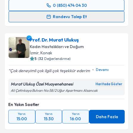
0 (850) 474 04 30
Randevu Takvimi Talebi
Randevu Talep Et
Op. Dr. Onur Süleyman Aldemir
için randevu
takvimi talebi oluşturun. Size bu uzmandan randevu
Prof. Dr. Murat Ulukuş
almanız için bir takvim hazırlandığında e-posta ile
bilgilendireceğiz.
Kadın Hastalıkları ve Doğum
İzmir
, Konak
E-posta Adresiniz
5
(
32
Değerlendirme)
Devamı
Çok deneyimli çok ilgili çok teşekkür ederim ️ ️️
Murat Ulukuş Özel Muayenehanesi
Haritada Göster
Kişisel verilerimin işlenmesine ilişkin
Aydınlatma
Ali Çetinkaya Bulvarı No:58/2 Uğur Apartmanı Alsancak
Metni
'ni okudum ve kişisel verilerimin belirtilen
kapsamda işlenmesini kabul ediyorum.
En Yakın Saatler
Yarın
Yarın
Yarın
Daha Fazla
Takvim Talebini Gönder
15:00
15:30
16:00