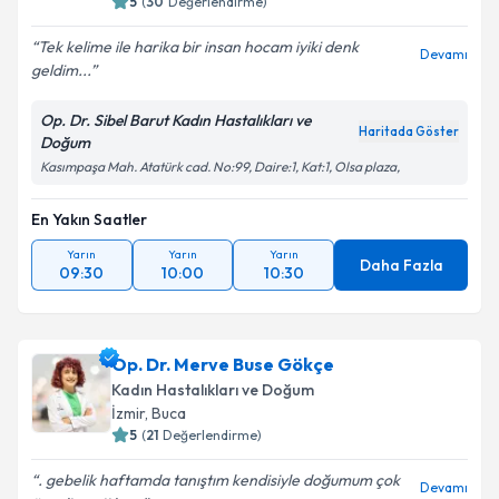
5
(
30
Değerlendirme)
Tek kelime ile harika bir insan hocam iyiki denk
Devamı
geldim...
Op. Dr. Sibel Barut Kadın Hastalıkları ve
Haritada Göster
Doğum
Kasımpaşa Mah. Atatürk cad. No:99, Daire:1, Kat:1, Olsa plaza,
En Yakın Saatler
Yarın
Yarın
Yarın
Daha Fazla
09:30
10:00
10:30
Op. Dr. Merve Buse Gökçe
Kadın Hastalıkları ve Doğum
İzmir
, Buca
5
(
21
Değerlendirme)
. gebelik haftamda tanıştım kendisiyle doğumum çok
Devamı