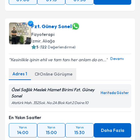
Fzt. Güney Sonel
Fizyoterapi
İzmir
, Aliağa
5
(
122
Değerlendirme)
Devamı
Kesinlikle işinin ehli ve tam tanı her anlam da on...
Adres
1
Online Görüşme
Özel Sağlık Meslek Hizmet Birimi Fzt. Güney
Haritada Göster
Sonel
Atatürk Mah. 352Sok. No:2A Blok Kat:2 Daire:10
En Yakın Saatler
Yarın
Yarın
Yarın
Daha Fazla
14:00
15:00
15:30