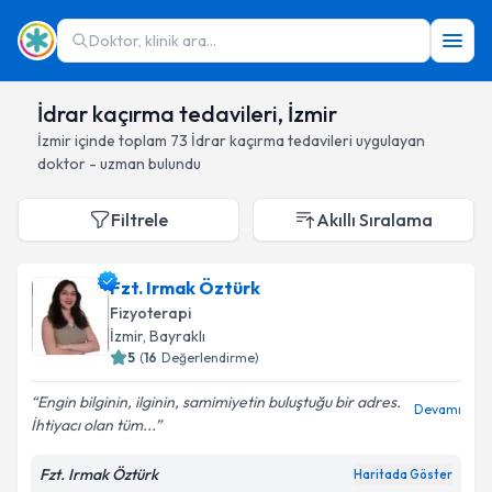
Doktor, klinik ara...
İdrar kaçırma tedavileri, İzmir
İzmir
içinde toplam
73
İdrar kaçırma tedavileri
uygulayan
doktor - uzman bulundu
Filtrele
Akıllı Sıralama
Fzt. Irmak Öztürk
Fizyoterapi
İzmir
, Bayraklı
5
(
16
Değerlendirme)
Engin bilginin, ilginin, samimiyetin buluştuğu bir adres.
Devamı
İhtiyacı olan tüm...
Fzt. Irmak Öztürk
Haritada Göster