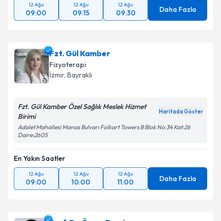
12 Ağu
12 Ağu
12 Ağu
Daha Fazla
09:00
09:15
09:30
Takvim Talebini Gönder
Fzt. Gül Kamber
Fizyoterapi
İzmir
, Bayraklı
Fzt. Gül Kamber Özel Sağlık Meslek Hizmet
Haritada Göster
Birimi
Adalet Mahallesi Manas Bulvarı Folkart Towers B Blok No:34 Kat:26
Daire:2605
En Yakın Saatler
12 Ağu
12 Ağu
12 Ağu
Daha Fazla
09:00
10:00
11:00