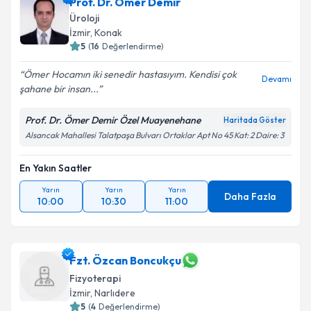
Prof. Dr. Ömer Demir
Üroloji
İzmir
, Konak
5
(
16
Değerlendirme)
Ömer Hocamın iki senedir hastasıyım. Kendisi çok
Devamı
şahane bir insan...
Prof. Dr. Ömer Demir Özel Muayenehane
Haritada Göster
Alsancak Mahallesi Talatpaşa Bulvarı Ortaklar Apt No 45 Kat: 2 Daire: 3
En Yakın Saatler
Yarın
Yarın
Yarın
Daha Fazla
10:00
10:30
11:00
Fzt. Özcan Boncukçu
Fizyoterapi
İzmir
, Narlıdere
5
(
4
Değerlendirme)