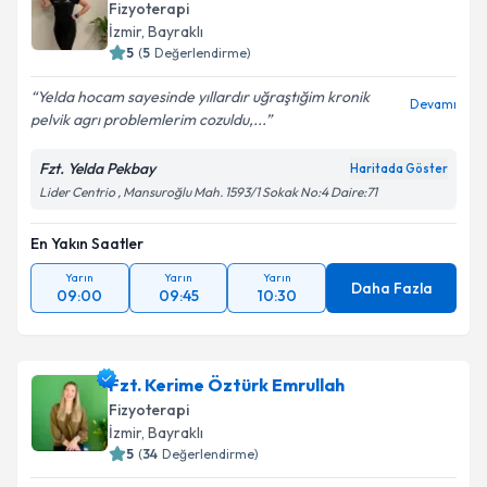
Fizyoterapi
İzmir
, Bayraklı
5
(
5
Değerlendirme)
Yelda hocam sayesinde yıllardır uğraştığim kronik
Devamı
pelvik agrı problemlerim cozuldu,...
Fzt. Yelda Pekbay
Haritada Göster
Lider Centrio , Mansuroğlu Mah. 1593/1 Sokak No:4 Daire:71
En Yakın Saatler
Yarın
Yarın
Yarın
Daha Fazla
09:00
09:45
10:30
Fzt. Kerime Öztürk Emrullah
Fizyoterapi
İzmir
, Bayraklı
5
(
34
Değerlendirme)