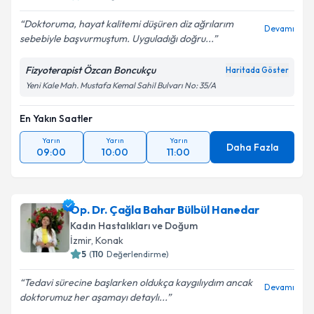
Doktoruma, hayat kalitemi düşüren diz ağrılarım
Devamı
sebebiyle başvurmuştum. Uyguladığı doğru...
Fizyoterapist Özcan Boncukçu
Haritada Göster
Yeni Kale Mah. Mustafa Kemal Sahil Bulvarı No: 35/A
En Yakın Saatler
Yarın
Yarın
Yarın
Daha Fazla
09:00
10:00
11:00
Op. Dr. Çağla Bahar Bülbül Hanedar
Kadın Hastalıkları ve Doğum
İzmir
, Konak
5
(
110
Değerlendirme)
Tedavi sürecine başlarken oldukça kaygılıydım ancak
Devamı
doktorumuz her aşamayı detaylı...