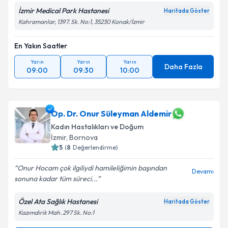
İzmir Medical Park Hastanesi
Haritada Göster
Kahramanlar, 1397. Sk. No:1, 35230 Konak/İzmir
En Yakın Saatler
Yarın
Yarın
Yarın
Daha Fazla
09:00
09:30
10:00
Op. Dr. Onur Süleyman Aldemir
Kadın Hastalıkları ve Doğum
İzmir
, Bornova
5
(
8
Değerlendirme)
Onur Hocam çok ilgiliydi hamileliğimin başından
Devamı
sonuna kadar tüm süreci...
Özel Ata Sağlık Hastanesi
Haritada Göster
Kazımdirik Mah. 297 Sk. No:1