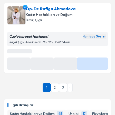
Op. Dr. Rafiga Ahmadova
Kadın Hastalıkları ve Doğum
İzmir
, Çiğli
Özel Metropol Hastanesi
Haritada Göster
Küçük Çiğli, Anadolu Cd. No:1169, 35620 Aosb
1
2
3
›
İlgili Branşlar
Kadın Hastalıkları ve Doğum
Üroloji
Fizyoterapi
45
17