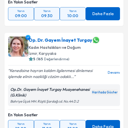
En Yakın Saatler
Yarın
Yarın
Yarın
Daha Fazla
09:00
09:30
10:00
Op. Dr. Gayem İnayet Turgay
Kadın Hastalıkları ve Doğum
İzmir
, Karşıyaka
5
(
165
Değerlendirme)
Kenedisine hayran kaldım ilgilenmesi dinlemesi
Devamı
işlemde elinin nazikliği cözüm odaklı...
Op.Dr. Gayem İnayet Turgay Muayenehanesi
Haritada Göster
(G.Klinik)
Bahriye Üçok MH. Rüştü Şardağ cd. No.44 D.2
En Yakın Saatler
Yarın
Yarın
Yarın
Daha Fazla