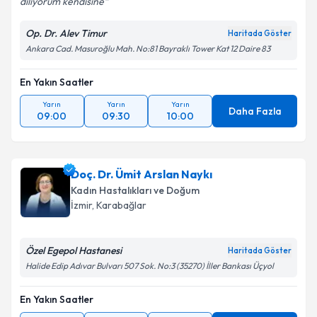
diliyorum kendisine
Op. Dr. Alev Timur
Haritada Göster
Ankara Cad. Masuroğlu Mah. No:81 Bayraklı Tower Kat 12 Daire 83
En Yakın Saatler
Yarın
Yarın
Yarın
Daha Fazla
09:00
09:30
10:00
Doç. Dr. Ümit Arslan Naykı
Kadın Hastalıkları ve Doğum
İzmir
, Karabağlar
Özel Egepol Hastanesi
Haritada Göster
Halide Edip Adıvar Bulvarı 507 Sok. No:3 (35270) İller Bankası Üçyol
En Yakın Saatler