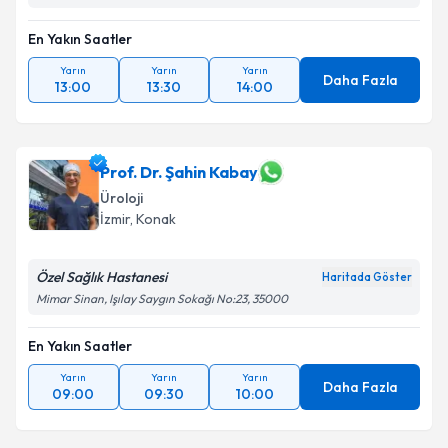
En Yakın Saatler
Yarın
Yarın
Yarın
Daha Fazla
13:00
13:30
14:00
Prof. Dr. Şahin Kabay
Üroloji
İzmir
, Konak
Özel Sağlık Hastanesi
Haritada Göster
Mimar Sinan, Işılay Saygın Sokağı No:23, 35000
En Yakın Saatler
Yarın
Yarın
Yarın
Daha Fazla
09:00
09:30
10:00