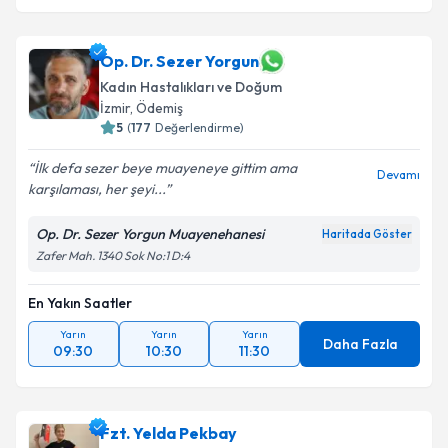
Op. Dr. Sezer Yorgun
Kadın Hastalıkları ve Doğum
İzmir
, Ödemiş
5
(
177
Değerlendirme)
İlk defa sezer beye muayeneye gittim ama
Devamı
karşılaması, her şeyi...
Op. Dr. Sezer Yorgun Muayenehanesi
Haritada Göster
Zafer Mah. 1340 Sok No:1 D:4
En Yakın Saatler
Yarın
Yarın
Yarın
Daha Fazla
09:30
10:30
11:30
Fzt. Yelda Pekbay