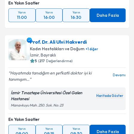
En Yakın Saatler
Yarın
Yarın
Yarın
Daha Fazla
11:00
16:00
16:30
Prof. Dr. Ali Ulvi Hakverdi
Kadın Hastalıkları ve Doğum
+
1
diğer
İzmir
, Bayraklı
5
(
217
Değerlendirme)
Hayatımda tanıdığım en şefkatli doktor iyi ki
Devamı
tanımışım…
İzmir Tınaztepe Üniversitesi Özel Galen
Haritada Göster
Hastanesi
Manavkuyu Mah. 250. Sok. No: 23
En Yakın Saatler
Yarın
Yarın
Yarın
Daha Fazla
09:00
09:15
09:30