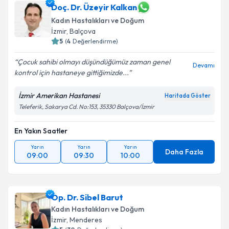
Doç. Dr. Üzeyir Kalkan
Kadın Hastalıkları ve Doğum
İzmir
, Balçova
5
(
4
Değerlendirme)
Çocuk sahibi olmayı düşündüğümüz zaman genel
Devamı
kontrol için hastaneye gittiğimizde...
İzmir Amerikan Hastanesi
Haritada Göster
Teleferik, Sakarya Cd. No:153, 35330 Balçova/İzmir
En Yakın Saatler
Yarın
Yarın
Yarın
Daha Fazla
09:00
09:30
10:00
Op. Dr. Sibel Barut
Kadın Hastalıkları ve Doğum
İzmir
, Menderes