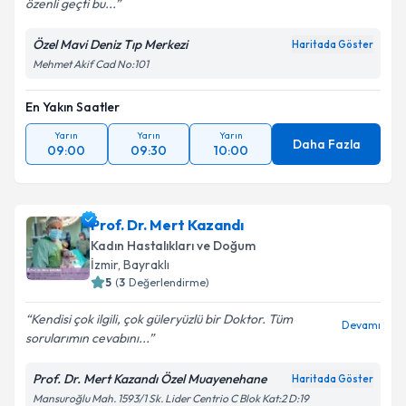
özenli geçti bu...
Özel Mavi Deniz Tıp Merkezi
Haritada Göster
Mehmet Akif Cad No:101
En Yakın Saatler
Yarın
Yarın
Yarın
Daha Fazla
09:00
09:30
10:00
Prof. Dr. Mert Kazandı
Kadın Hastalıkları ve Doğum
İzmir
, Bayraklı
5
(
3
Değerlendirme)
Kendisi çok ilgili, çok güleryüzlü bir Doktor. Tüm
Devamı
sorularımın cevabını...
Prof. Dr. Mert Kazandı Özel Muayenehane
Haritada Göster
Mansuroğlu Mah. 1593/1 Sk. Lider Centrio C Blok Kat:2 D:19