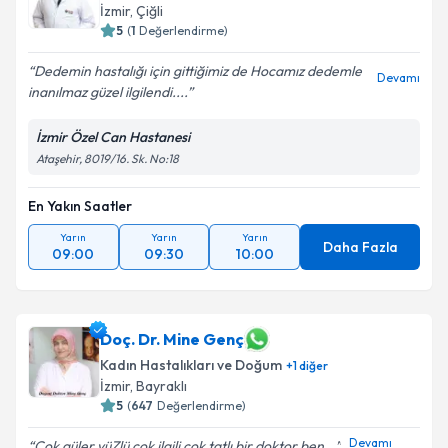
İzmir
, Çiğli
5
(
1
Değerlendirme)
Dedemin hastalığı için gittiğimiz de Hocamız dedemle
Devamı
inanılmaz güzel ilgilendi....
İzmir Özel Can Hastanesi
Ataşehir, 8019/16. Sk. No:18
En Yakın Saatler
Yarın
Yarın
Yarın
Daha Fazla
09:00
09:30
10:00
Doç. Dr. Mine Genç
Kadın Hastalıkları ve Doğum
+
1
diğer
İzmir
, Bayraklı
5
(
647
Değerlendirme)
Devamı
Çok güler yüZlü çok ilgili çok tatlı bir doktor ben...