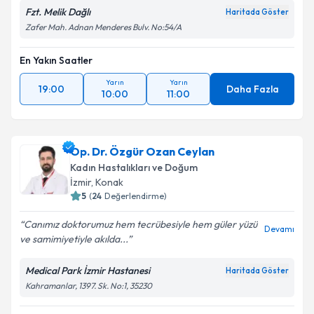
Fzt. Melik Dağlı
Haritada Göster
Zafer Mah. Adnan Menderes Bulv. No:54/A
En Yakın Saatler
Yarın
Yarın
19:00
Daha Fazla
10:00
11:00
Op. Dr. Özgür Ozan Ceylan
Kadın Hastalıkları ve Doğum
İzmir
, Konak
5
(
24
Değerlendirme)
Canımız doktorumuz hem tecrübesiyle hem güler yüzü
Devamı
ve samimiyetiyle akılda...
Medical Park İzmir Hastanesi
Haritada Göster
Kahramanlar, 1397. Sk. No:1, 35230