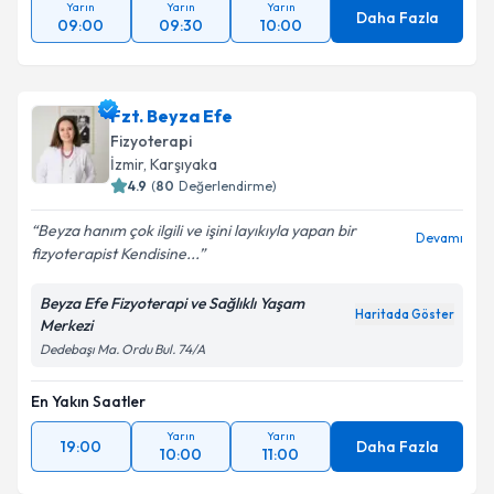
Yarın
Yarın
Yarın
Daha Fazla
09:00
09:30
10:00
Fzt. Beyza Efe
Fizyoterapi
İzmir
, Karşıyaka
4.9
(
80
Değerlendirme)
Beyza hanım çok ilgili ve işini layıkıyla yapan bir
Devamı
fizyoterapist Kendisine...
Beyza Efe Fizyoterapi ve Sağlıklı Yaşam
Haritada Göster
Merkezi
Dedebaşı Ma. Ordu Bul. 74/A
En Yakın Saatler
Yarın
Yarın
19:00
Daha Fazla
10:00
11:00