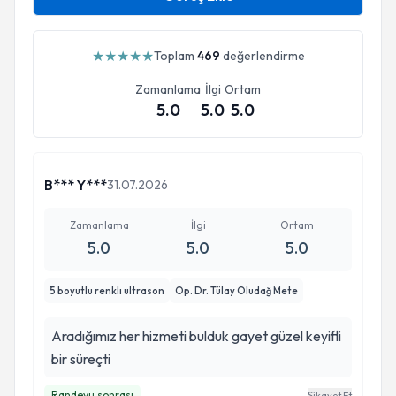
★
★
★
★
★
Toplam
469
değerlendirme
Zamanlama
İlgi
Ortam
5.0
5.0
5.0
B*** Y***
31.07.2026
Zamanlama
İlgi
Ortam
5.0
5.0
5.0
5 boyutlu renklı ultrason
Op. Dr. Tülay Oludağ Mete
Aradığımız her hizmeti bulduk gayet güzel keyifli
bir süreçti
Randevu sonrası
Şikayet Et