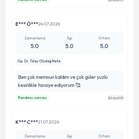
E*** Ö***
24.07.2026
Zamanlama
İlgi
Ortam
5.0
5.0
5.0
Op. Dr. Tülay Oludağ Mete
Ben çok memnun kaldım ve çok güler yüzlü
kesinlikle tavsiye ediyorum 🥰
Randevu sonrası
Şikayet Et
K*** C***
21.07.2026
Zamanlama
İlgi
Ortam