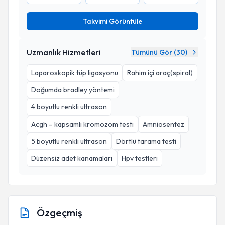
Takvimi Görüntüle
Uzmanlık Hizmetleri
Tümünü Gör (
30
)
Laparoskopik tüp ligasyonu
Rahim içi araç(spiral)
Doğumda bradley yöntemi
4 boyutlu renkli ultrason
Acgh – kapsamlı kromozom testi
Amniosentez
5 boyutlu renklı ultrason
Dörtlü tarama testi
Düzensiz adet kanamaları
Hpv testleri
Özgeçmiş