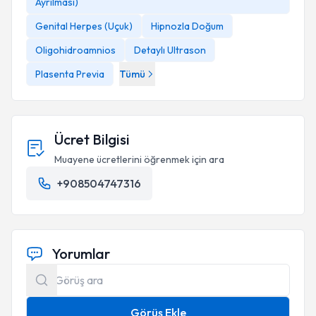
Ayrılması)
Genital Herpes (Uçuk)
Hipnozla Doğum
Oligohidroamnios
Detaylı Ultrason
Plasenta Previa
Tümü
Ücret Bilgisi
Muayene ücretlerini öğrenmek için ara
+908504747316
Yorumlar
Görüş Ekle