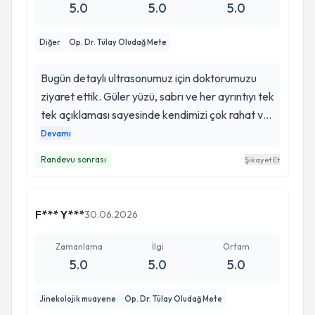
5.0
5.0
5.0
Diğer
Op. Dr. Tülay Oludağ Mete
Bugün detaylı ultrasonumuz için doktorumuzu
ziyaret ettik. Güler yüzü, sabrı ve her ayrıntıyı tek
tek açıklaması sayesinde kendimizi çok rahat ve
güvende hissettik. Bebeğimizi büyük bir özenle
Devamı
değerlendirdi, aklımızdaki tüm soruları içtenlikle
Randevu sonrası
Şikayet Et
yanıtladı. Böyle önemli bir süreçte bize verdiği
güven ve ilgisi için kendisine yürekten teşekkür
ederiz. Mesleğini sevgiyle yapan, gönül
F*** Y***
30.06.2026
rahatlığıyla tavsiye edebileceğimiz harika bir
doktor.
Zamanlama
İlgi
Ortam
5.0
5.0
5.0
Jinekolojik muayene
Op. Dr. Tülay Oludağ Mete