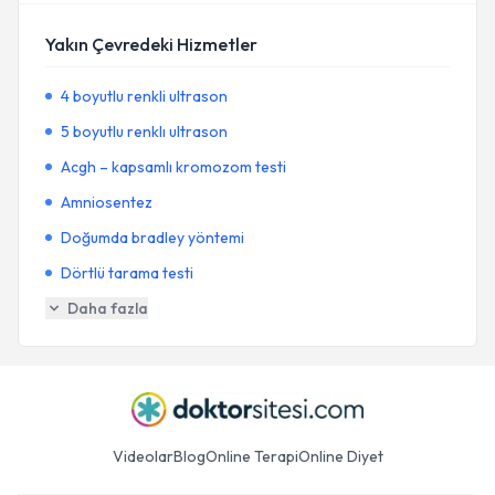
Yakın Çevredeki Hizmetler
4 boyutlu renkli ultrason
5 boyutlu renklı ultrason
Acgh – kapsamlı kromozom testi
Amniosentez
Doğumda bradley yöntemi
Dörtlü tarama testi
Daha fazla
Videolar
Blog
Online Terapi
Online Diyet