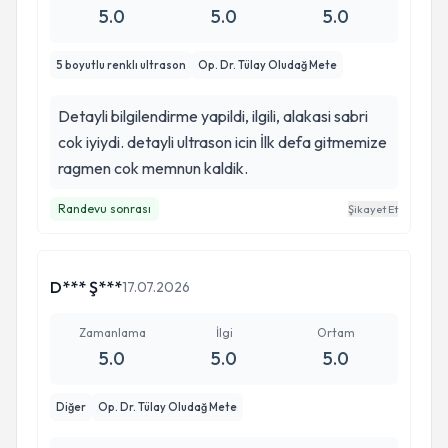
5.0
5.0
5.0
5 boyutlu renklı ultrason
Op. Dr. Tülay Oludağ Mete
Detayli bilgilendirme yapildi, ilgili, alakasi sabri
cok iyiydi. detayli ultrason icin İlk defa gitmemize
ragmen cok memnun kaldik.
Randevu sonrası
Şikayet Et
D*** Ş***
17.07.2026
Zamanlama
İlgi
Ortam
5.0
5.0
5.0
Diğer
Op. Dr. Tülay Oludağ Mete