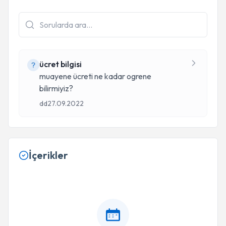
ücret bilgisi
muayene ücreti ne kadar ogrene
bilirmiyiz?
dd
27.09.2022
İçerikler