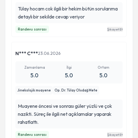
Tülay hocam cok ilgili bir hekim bütün sorularıma
detaylı bir sekilde cevap veriyor
Randevu sonrası
Şikayet Et
N*** C***
23.06.2026
Zamanlama
İlgi
Ortam
5.0
5.0
5.0
Jinekolojik muayene
Op. Dr. Tülay Oludağ Mete
Muayene öncesi ve sonrası güler yüzlü ve çok
nazikti. Süreç ile ilgili net açıklamalar yaparak
rahatlattı.
Randevu sonrası
Şikayet Et