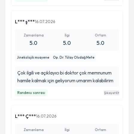
gerçekten örnek alınacak seviyede. Kendimi her
zaman güvende, değerli ve doğru ellerde
hissettim. Eğer başka bir şehre taşınmak
L*** ş***
16.07.2026
zorunda kalmasaydım, doğumumu da hiç
düşünmeden kendisiyle yapmak isterdim.
Zamanlama
İlgi
Ortam
Maalesef sadece taşınmış olmam nedeniyle
5.0
5.0
5.0
buna devam edemiyoruz. Gönül rahatlığıyla
herkese tavsiye edebileceğim, işini büyük bir
Jinekolojik muayene
Op. Dr. Tülay Oludağ Mete
sevgi ve özveriyle yapan harika bir doktor. Her
şey için sonsuz teşekkür ederim.
Çok ilgili ve açıklayıcı bi doktor çok memnunum
hamile kalmak için geliyorum umarım kalabilirim
Randevu sonrası
Şikayet Et
L*** Ç***
16.07.2026
Zamanlama
İlgi
Ortam