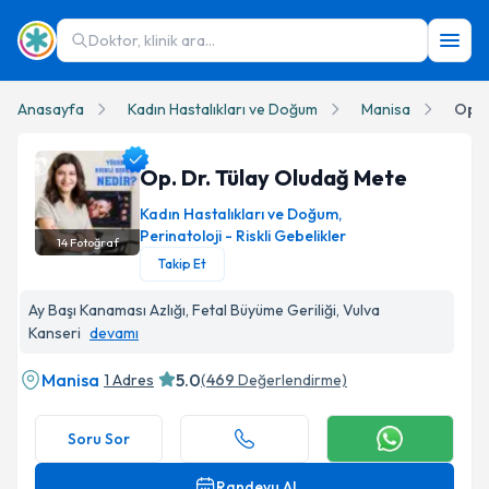
Doktor, klinik ara...
Anasayfa
Kadın Hastalıkları ve Doğum
Manisa
Op. 
Op. Dr. Tülay Oludağ Mete
Kadın Hastalıkları ve Doğum
,
Perinatoloji - Riskli Gebelikler
14
Fotoğraf
Takip Et
Op. Dr. Tülay Oludağ Mete Profil Fotoğrafı
Ay Başı Kanaması Azlığı, Fetal Büyüme Geriliği, Vulva
Kanseri
devamı
Manisa
5.0
1 Adres
(
469
Değerlendirme)
Soru Sor
Randevu Al