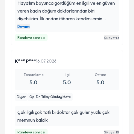
Hayatım boyunca gördüğüm en ilgili ve en güven
veren kadın doğum doktorlarından biri
diyebilirim. İlk andan itibaren kendimi emin
ellerde hissettim. En çok takdir ettiğim şey ise,
Devamı
aklımda soru işareti bırakmamasıydı. Ben daha
Randevu sonrası
Şikayet Et
soru sormadan, merak edebileceğim her konuyu
detaylı bir şekilde açıklıyordu. Bu yüzden çoğu
zaman soru sormaya bile gerek kalmıyordu;
K*** P***
16.07.2026
çünkü tüm süreç en ince ayrıntısına kadar
anlatılıyordu. Gebeliğim riskli olduğu için her
Zamanlama
İlgi
Ortam
kontrolde durumumu büyük bir titizlikle
5.0
5.0
5.0
değerlendirdi. Risklerimi tek tek açıkladı, nelere
dikkat etmem gerektiğini anlattı ve yapılması
Diğer
Op. Dr. Tülay Oludağ Mete
gereken tetkikler ile aşılar konusunda beni
düzenli olarak bilgilendirdi. Her kontrolden sonra
Çok ilgili çok tatlı bi doktor çok güler yüzlü çok
ne yapmam gerektiğini net bir şekilde biliyordum.
memnun kaldık
Hem mesleki bilgisi hem de hastasına yaklaşımı
Randevu sonrası
Şikayet Et