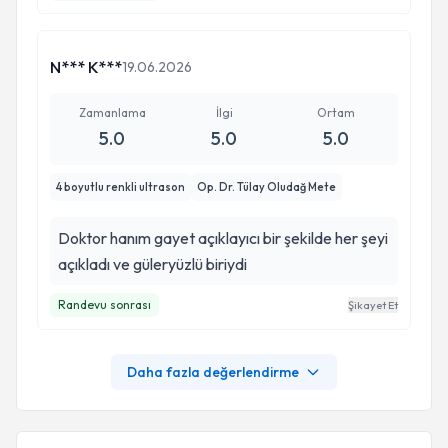
N*** K***
19.06.2026
Zamanlama
İlgi
Ortam
5.0
5.0
5.0
4 boyutlu renkli ultrason
Op. Dr. Tülay Oludağ Mete
Doktor hanım gayet açıklayıcı bir şekilde her şeyi
açıkladı ve güleryüzlü biriydi
Randevu sonrası
Şikayet Et
Daha fazla değerlendirme