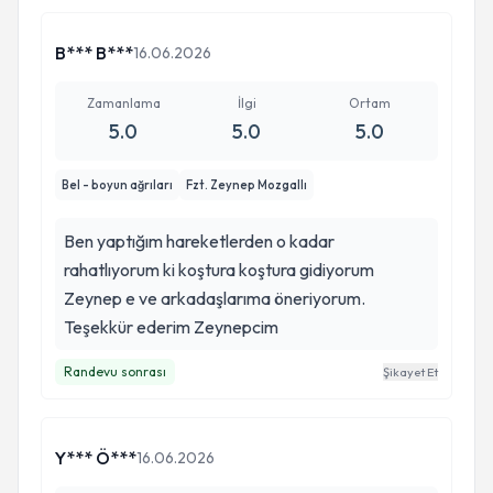
B*** B***
16.06.2026
Zamanlama
İlgi
Ortam
5.0
5.0
5.0
Bel - boyun ağrıları
Fzt. Zeynep Mozgallı
Ben yaptığım hareketlerden o kadar
rahatlıyorum ki koştura koştura gidiyorum
Zeynep e ve arkadaşlarıma öneriyorum.
Teşekkür ederim Zeynepcim
Randevu sonrası
Şikayet Et
Y*** Ö***
16.06.2026