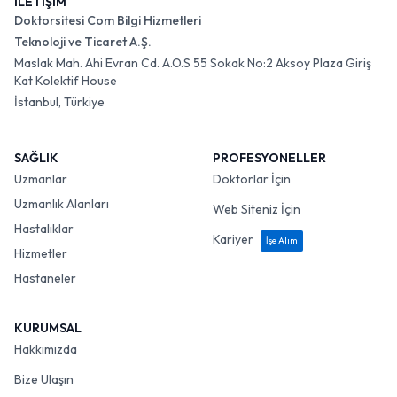
İLETİŞİM
Doktorsitesi Com Bilgi Hizmetleri
Teknoloji ve Ticaret A.Ş.
Maslak Mah. Ahi Evran Cd. A.O.S 55 Sokak No:2 Aksoy Plaza Giriş
Kat Kolektif House
İstanbul, Türkiye
SAĞLIK
PROFESYONELLER
Uzmanlar
Doktorlar İçin
Uzmanlık Alanları
Web Siteniz İçin
Hastalıklar
Kariyer
İşe Alım
Hizmetler
Hastaneler
KURUMSAL
Hakkımızda
Bize Ulaşın