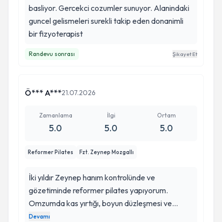
basliyor. Gercekci cozumler sunuyor. Alanindaki
guncel gelismeleri surekli takip eden donanimli
bir fizyoterapist
Randevu sonrası
Şikayet Et
Ö*** A***
21.07.2026
Zamanlama
İlgi
Ortam
5.0
5.0
5.0
Reformer Pilates
Fzt. Zeynep Mozgallı
İki yıldır Zeynep hanım kontrolünde ve
gözetiminde reformer pilates yapıyorum.
Omzumda kas yırtığı, boyun düzleşmesi ve
boyun fıtığı nedeniyle başlamıştım.
Devamı