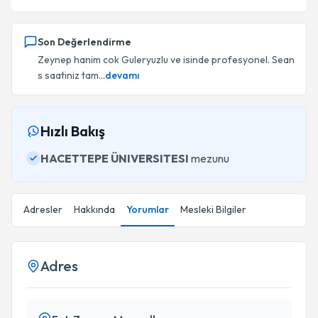
Son Değerlendirme
Zeynep hanim cok Guleryuzlu ve isinde profesyonel. Sean
s saatiniz tam...
devamı
Hızlı Bakış
HACETTEPE ÜNIVERSITESI
mezunu
Adresler
Hakkında
Yorumlar
Mesleki Bilgiler
Adres