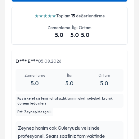
★
★
★
★
★
Toplam
15
değerlendirme
Zamanlama
İlgi
Ortam
5.0
5.0
5.0
D*** E***
05.08.2026
Zamanlama
İlgi
Ortam
5.0
5.0
5.0
Kas iskelet sistemi rahatsızlıklarının akut, subakut, kronik
dönem tedavileri
Fzt. Zeynep Mozgallı
Zeynep hanim cok Guleryuzlu ve isinde
profesyonel. Seans saatiniz tam vaktinde