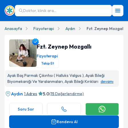
Doktor, klinik ara...
Anasayfa
Fizyoterapi
Aydın
Fzt. Zeynep Mozgallı
Fzt. Zeynep Mozgallı
Fizyoterapi
Takip Et
Fzt. Zeynep Mozgallı Profil Fotoğrafı
Ayak Baş Parmak Çıkıntısı ( Halluks Valgus ), Ayak Bileği
Biyomekaniği Ve Yaralanmaları, Ayak Bileği Kırıkları
devamı
Aydın
5.0
1 Adres
(
15
Değerlendirme)
Soru Sor
Randevu Al