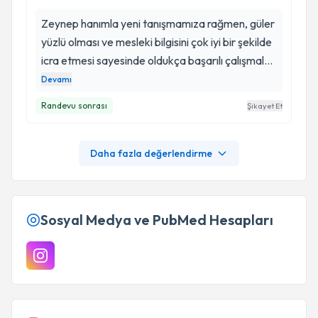
Zeynep hanımla yeni tanışmamıza rağmen, güler
yüzlü olması ve mesleki bilgisini çok iyi bir şekilde
icra etmesi sayesinde oldukça başarılı çalışmalar
yapıyoruz, ağrılarımda ciddi şekilde azalmalar
Devamı
görüyorum. Desteği için kendisine çok teşekkür
Randevu sonrası
Şikayet Et
ederim 💜
Daha fazla değerlendirme
Sosyal Medya ve PubMed Hesapları