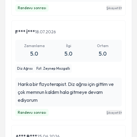
Rahatsızlıklarım iyileşti. Kaslarım güçlendi. forma
Randevu sonrası
Şikayet Et
girdim. Bilgisi ve deneyimiyle uzmanlık alanındaki
tüm sorularımıza cevap alabiliyoruz. İyi ki
yollarımız kesişmiş.
F*** İ***
18.07.2026
Zamanlama
İlgi
Ortam
5.0
5.0
5.0
Diz Ağrısı
Fzt. Zeynep Mozgallı
Harika bir fizyoterapist. Diz ağrısı için gittim ve
çok memnun kaldım hala gitmeye devam
ediyorum
Randevu sonrası
Şikayet Et
A*** B***
25.06.2026