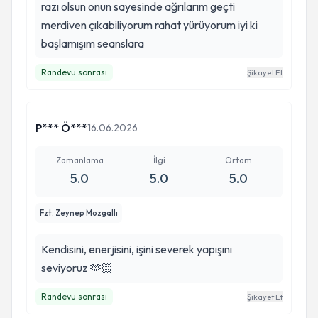
razı olsun onun sayesinde ağrılarım geçti
merdiven çıkabiliyorum rahat yürüyorum iyi ki
başlamışım seanslara
Randevu sonrası
Şikayet Et
P*** Ö***
16.06.2026
Zamanlama
İlgi
Ortam
5.0
5.0
5.0
Fzt. Zeynep Mozgallı
Kendisini, enerjisini, işini severek yapışını
seviyoruz 🫶🏻
Randevu sonrası
Şikayet Et