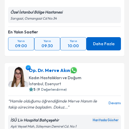
Özel İstanbul Bölge Hastanesi
Sarıgazi, Osmangazi Cd No:34
En Yakın Saatler
Yarın
Yarın
Yarın
Daha Fazla
09:00
09:30
10:00
Op. Dr. Merve Akın
Kadın Hastalıkları ve Doğum
İstanbul
, Esenyurt
5
(
9
Değerlendirme)
Hamile olduğumu öğrendiğimde Merve Hanım ile
Devamı
takip sürecime başladım. Dokuz...
İSÜ Liv Hospital Bahçeşehir
Haritada Göster
Aşık Veysel Mah, Süleyman Demirel Cd. No:1