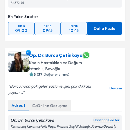
K: 3 D: 18
En Yakın Saatler
Yarın
Yarın
Yarın
Daha Fazla
09:00
09:15
10:45
Op. Dr. Burcu Çetinkaya
Kadın Hastalıkları ve Doğum
İstanbul
, Beyoğlu
5
(
37
Değerlendirme)
Burcu hoca çok güler yüzlü ve işini çok dikkatli
Devamı
yapan...
Adres
1
Online Görüşme
Op. Dr. Burcu Çetinkaya
Haritada Göster
Kemankeş Karamustafa Paşa, Fransız Geçidi Sokağı, Fransız Geçidi İş