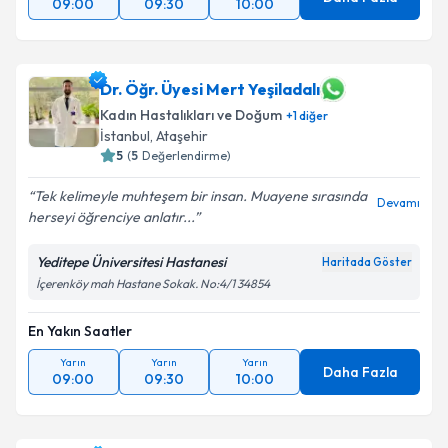
09:00
09:30
10:00
Dr. Öğr. Üyesi Mert Yeşiladalı
Kadın Hastalıkları ve Doğum
+
1
diğer
İstanbul
, Ataşehir
5
(
5
Değerlendirme)
Tek kelimeyle muhteşem bir insan. Muayene sırasında
Devamı
herseyi öğrenciye anlatır...
Yeditepe Üniversitesi Hastanesi
Haritada Göster
İçerenköy mah Hastane Sokak. No:4/1 34854
En Yakın Saatler
Yarın
Yarın
Yarın
Daha Fazla
09:00
09:30
10:00