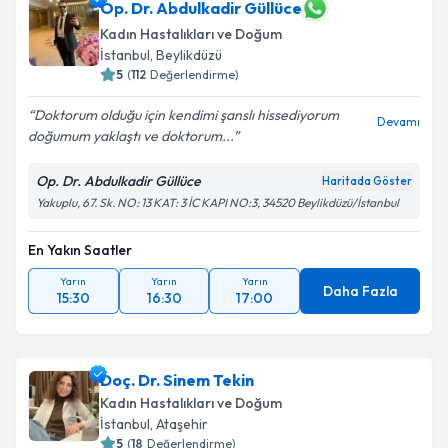
Op. Dr. Abdulkadir Güllüce
Kadın Hastalıkları ve Doğum
İstanbul
, Beylikdüzü
5
(
112
Değerlendirme)
Doktorum olduğu için kendimi şanslı hissediyorum
Devamı
doğumum yaklaştı ve doktorum...
Op. Dr. Abdulkadir Güllüce
Haritada Göster
Yakuplu, 67. Sk. NO: 13 KAT: 3 İC KAPI NO:3, 34520 Beylikdüzü/İstanbul
En Yakın Saatler
Yarın
Yarın
Yarın
Daha Fazla
15:30
16:30
17:00
Doç. Dr. Sinem Tekin
Kadın Hastalıkları ve Doğum
İstanbul
, Ataşehir
5
(
18
Değerlendirme)