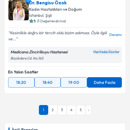
Dr. Bengisu Özok
takvim hazırlandığında e-posta ile bilgilendireceğiz.
Kadın Hastalıkları ve Doğum
E-posta Adresiniz
İstanbul
, Şişli
5
(
1
Değerlendirme)
Kesinlikle doğru bir tercih oldu bizim adımıza. Öyle ilgili
Devamı
ve...
Kişisel verilerimin işlenmesine ilişkin
Aydınlatma
Metni
'ni okudum ve kişisel verilerimin belirtilen
Medicana Zincirlikuyu Hastanesi
Haritada Göster
kapsamda işlenmesini kabul ediyorum.
Büyükdere Cd. No:165
En Yakın Saatler
Takvim Talebini Gönder
18:20
18:40
19:00
Daha Fazla
1
2
3
4
5
›
İlgili Branşlar