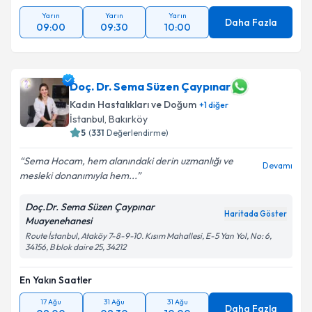
Yarın
Yarın
Yarın
Daha Fazla
09:00
09:30
10:00
Doç. Dr. Sema Süzen Çaypınar
Kadın Hastalıkları ve Doğum
+
1
diğer
İstanbul
, Bakırköy
5
(
331
Değerlendirme)
Sema Hocam, hem alanındaki derin uzmanlığı ve
Devamı
mesleki donanımıyla hem...
Doç.Dr. Sema Süzen Çaypınar
Haritada Göster
Muayenehanesi
Route İstanbul, Ataköy 7-8-9-10. Kısım Mahallesi, E-5 Yan Yol, No: 6,
34156, B blok daire 25, 34212
En Yakın Saatler
17 Ağu
31 Ağu
31 Ağu
Daha Fazla