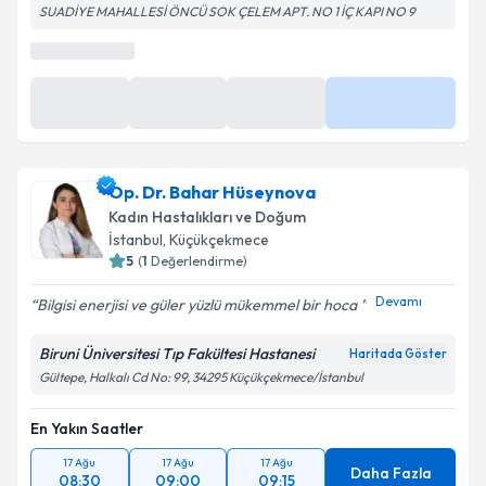
SUADİYE MAHALLESİ ÖNCÜ SOK ÇELEM APT. NO 1 İÇ KAPI NO 9
Takvim Talebini Gönder
Op. Dr. Bahar Hüseynova
Kadın Hastalıkları ve Doğum
İstanbul
, Küçükçekmece
5
(
1
Değerlendirme)
Devamı
Bilgisi enerjisi ve güler yüzlü mükemmel bir hoca ️
Biruni Üniversitesi Tıp Fakültesi Hastanesi
Haritada Göster
Gültepe, Halkalı Cd No: 99, 34295 Küçükçekmece/İstanbul
En Yakın Saatler
17 Ağu
17 Ağu
17 Ağu
Daha Fazla
08:30
09:00
09:15