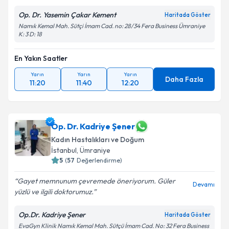
Op. Dr. Yasemin Çakar Kement
Haritada Göster
Namık Kemal Mah. Sütçi İmam Cad. no: 28/34 Fera Business Ümraniye
K: 3 D: 18
En Yakın Saatler
Yarın
Yarın
Yarın
Daha Fazla
11:20
11:40
12:20
Op. Dr. Kadriye Şener
Kadın Hastalıkları ve Doğum
İstanbul
, Ümraniye
5
(
57
Değerlendirme)
Gayet memnunum çevremede öneriyorum. Güler
Devamı
yüzlü ve ilgili doktorumuz.
Op.Dr. Kadriye Şener
Haritada Göster
EvaGyn Klinik Namık Kemal Mah. Sütçü İmam Cad. No: 32 Fera Business