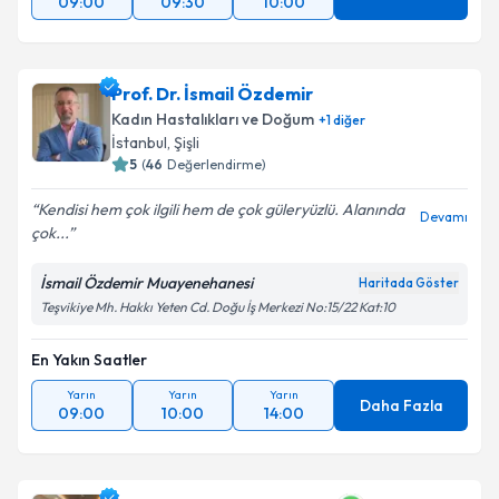
09:00
09:30
10:00
Prof. Dr. İsmail Özdemir
Kadın Hastalıkları ve Doğum
+
1
diğer
İstanbul
, Şişli
5
(
46
Değerlendirme)
Kendisi hem çok ilgili hem de çok güleryüzlü. Alanında
Devamı
çok...
İsmail Özdemir Muayenehanesi
Haritada Göster
Teşvikiye Mh. Hakkı Yeten Cd. Doğu İş Merkezi No:15/22 Kat:10
En Yakın Saatler
Yarın
Yarın
Yarın
Daha Fazla
09:00
10:00
14:00