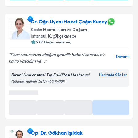
Dr. Öğr. Üyesi Hazel Çağın Kuzey
Kadın Hastalıkları ve Doğum
İstanbul
, Küçükçekmece
5
(
7
Değerlendirme)
Pcos sonucunda aldığım gebelik haberi sonrası bir
Devamı
kayıp yaşadım ve...
Biruni Üniversitesi Tıp Fakültesi Hastanesi
Haritada Göster
Gültepe, Halkalı Cd No: 99, 34295
Op. Dr. Gökhan Işıldak