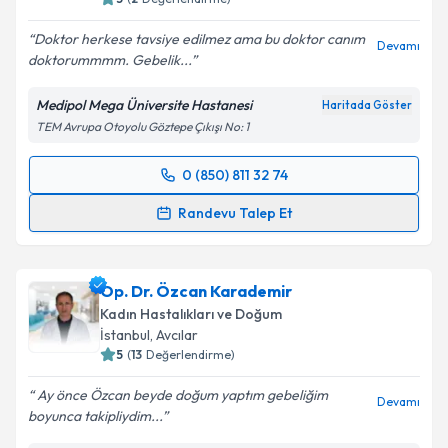
Doktor herkese tavsiye edilmez ama bu doktor canım
Devamı
doktorummmm. Gebelik...
Medipol Mega Üniversite Hastanesi
Haritada Göster
TEM Avrupa Otoyolu Göztepe Çıkışı No: 1
0 (850) 811 32 74
Randevu Takvimi Talebi
Randevu Talep Et
Prof. Dr. Huriye Ayşe Parlakgümüş
için randevu
takvimi talebi oluşturun. Size bu uzmandan randevu
Op. Dr. Özcan Karademir
almanız için bir takvim hazırlandığında e-posta ile
bilgilendireceğiz.
Kadın Hastalıkları ve Doğum
İstanbul
, Avcılar
E-posta Adresiniz
5
(
13
Değerlendirme)
Ay önce Özcan beyde doğum yaptım gebeliğim
Devamı
boyunca takipliydim...