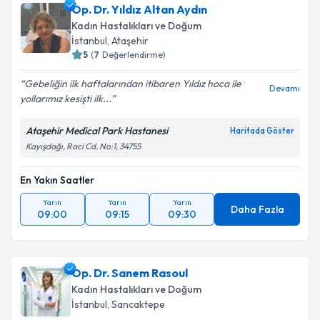
Op. Dr. Yıldız Altan Aydın
Kadın Hastalıkları ve Doğum
İstanbul
, Ataşehir
5
(
7
Değerlendirme)
Gebeliğin ilk haftalarından itibaren Yıldız hoca ile
Devamı
yollarımız kesişti ilk...
Ataşehir Medical Park Hastanesi
Haritada Göster
Kayışdağı, Raci Cd. No:1, 34755
En Yakın Saatler
Yarın
Yarın
Yarın
Daha Fazla
09:00
09:15
09:30
Op. Dr. Sanem Rasoul
Kadın Hastalıkları ve Doğum
İstanbul
, Sancaktepe