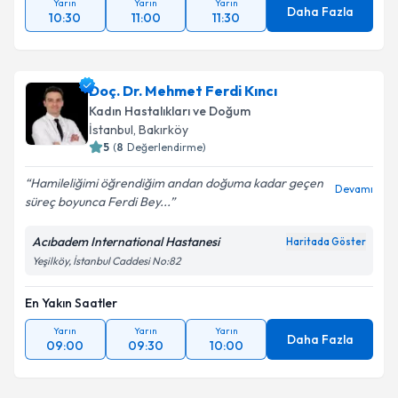
Yarın
Yarın
Yarın
Daha Fazla
10:30
11:00
11:30
Doç. Dr. Mehmet Ferdi Kıncı
Kadın Hastalıkları ve Doğum
İstanbul
, Bakırköy
5
(
8
Değerlendirme)
Hamileliğimi öğrendiğim andan doğuma kadar geçen
Devamı
süreç boyunca Ferdi Bey...
Acıbadem International Hastanesi
Haritada Göster
Yeşilköy, İstanbul Caddesi No:82
En Yakın Saatler
Yarın
Yarın
Yarın
Daha Fazla
09:00
09:30
10:00