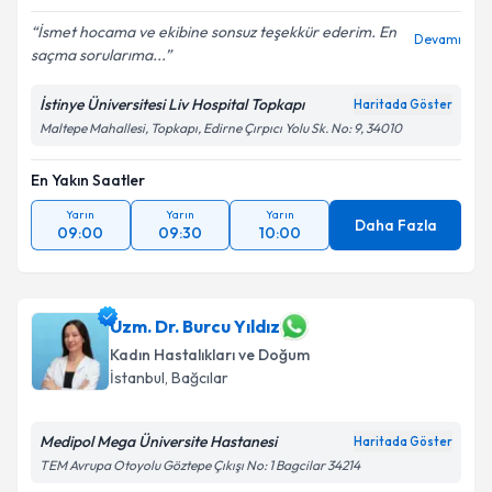
İsmet hocama ve ekibine sonsuz teşekkür ederim. En
Devamı
saçma sorularıma...
İstinye Üniversitesi Liv Hospital Topkapı
Haritada Göster
Maltepe Mahallesi, Topkapı, Edirne Çırpıcı Yolu Sk. No: 9, 34010
En Yakın Saatler
Yarın
Yarın
Yarın
Daha Fazla
09:00
09:30
10:00
Uzm. Dr. Burcu Yıldız
Kadın Hastalıkları ve Doğum
İstanbul
, Bağcılar
Medipol Mega Üniversite Hastanesi
Haritada Göster
TEM Avrupa Otoyolu Göztepe Çıkışı No: 1 Bagcilar 34214