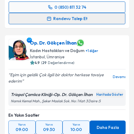
0 (850) 811 32 74
Randevu Takvimi Talebi
Randevu Talep Et
Uzm. Dr. Burcu Yıldız
için randevu takvimi talebi
oluşturun. Size bu uzmandan randevu almanız için bir
takvim hazırlandığında e-posta ile bilgilendireceğiz.
Op. Dr. Gökçen İlhan
Kadın Hastalıkları ve Doğum
+
1
diğer
E-posta Adresiniz
İstanbul
, Ümraniye
4.9
(
29
Değerlendirme)
Eşim için geldik Çok ilgili bir doktor herkese tavsiye
Devamı
ederim
Kişisel verilerimin işlenmesine ilişkin
Aydınlatma
Metni
'ni okudum ve kişisel verilerimin belirtilen
Triopol Çamlıca Kliniği-Op. Dr. Gökçen İlhan
Haritada Göster
kapsamda işlenmesini kabul ediyorum.
Namık Kemal Mah., Şeker Maslak Sok. No: 1 Kat: 3 Daire :5
Takvim Talebini Gönder
En Yakın Saatler
Yarın
Yarın
Yarın
Daha Fazla
09:00
09:30
10:00