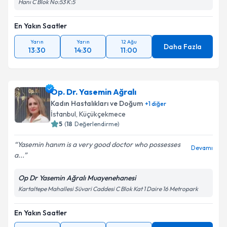
Hanı C Blok No:53 K:5
En Yakın Saatler
Yarın
Yarın
12 Ağu
Daha Fazla
13:30
14:30
11:00
Op. Dr. Yasemin Ağralı
Kadın Hastalıkları ve Doğum
+
1
diğer
İstanbul
, Küçükçekmece
5
(
18
Değerlendirme)
Yasemin hanım is a very good doctor who possesses
Devamı
a...
Op Dr Yasemin Ağralı Muayenehanesi
Kartaltepe Mahallesi Süvari Caddesi C Blok Kat 1 Daire 16 Metropark
En Yakın Saatler