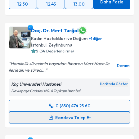
Daha Fazla
12:30
12:45
13:00
Doç. Dr. Mert Turğal
Kadın Hastalıkları ve Doğum
+
1
diğer
İstanbul
, Zeytinburnu
5
(
34
Değerlendirme)
Hamilelik sürecimin başından itibaren Mert Hoca ile
Devamı
ilerledik ve süreci...
Koç Üniversitesi Hastanesi
Haritada Göster
Davutpaşa Caddesi N0: 4 Topkapı İstanbul
0 (850) 474 25 60
Randevu Takvimi Talebi
Randevu Talep Et
Doç. Dr. Mert Turğal
için randevu takvimi talebi
oluşturun. Size bu uzmandan randevu almanız için bir