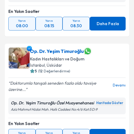
En Yakın Saatler
Yarın
Yarın
Yarın
Daha Fazla
08:00
08:15
08:30
Op. Dr. Yeşim Timuroğlu
Kadın Hastalıkları ve Doğum
İstanbul
, Üsküdar
5
(
12
Değerlendirme)
Doktorumla tanışalı seneden fazla oldu tavsiye
Devamı
üzerine...
Op. Dr. Yeşim Timuroğlu Özel Muayenehanesi
Haritada Göster
Aziz Mahmut Hüdai Mah. Halk Caddesi No:4/6 Kat:5 D:9
En Yakın Saatler
Yarın
Yarın
Yarın