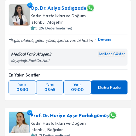
Op. Dr. Asiya Sadıgzade
Kadın Hastalıkları ve Doğum
İstanbul
, Ataşehir
5
(
24
Değerlendirme)
Devamı
İkgili, alakalı, güler yüzlü, işini seven bi hekim
Medical Park Ataşehir
Haritada Göster
Kayışdağı, Raci Cd. No:1
En Yakın Saatler
Yarın
Yarın
Yarın
Daha Fazla
08:30
08:45
09:00
Prof. Dr. Huriye Ayşe Parlakgümüş
Kadın Hastalıkları ve Doğum
İstanbul
, Bağcılar
5
(
2
Değerlendirme)