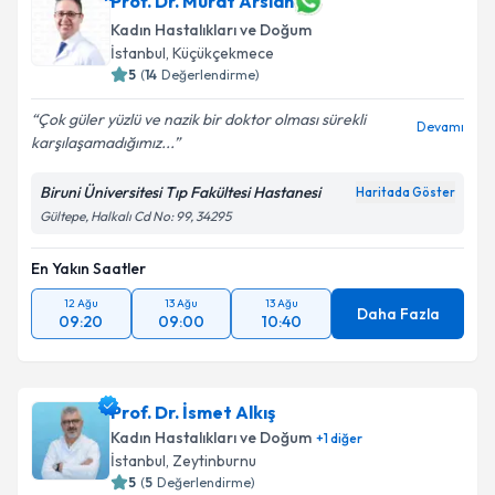
Prof. Dr. Murat Arslan
Kadın Hastalıkları ve Doğum
İstanbul
, Küçükçekmece
5
(
14
Değerlendirme)
Çok güler yüzlü ve nazik bir doktor olması sürekli
Devamı
karşılaşamadığımız...
Biruni Üniversitesi Tıp Fakültesi Hastanesi
Haritada Göster
Gültepe, Halkalı Cd No: 99, 34295
En Yakın Saatler
12 Ağu
13 Ağu
13 Ağu
Daha Fazla
09:20
09:00
10:40
Prof. Dr. İsmet Alkış
Kadın Hastalıkları ve Doğum
+
1
diğer
İstanbul
, Zeytinburnu
5
(
5
Değerlendirme)