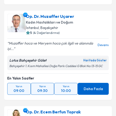
Op. Dr. Muzaffer Uçarer
Kadın Hastalıkları ve Doğum
İstanbul
, Başakşehir
5
(
4
Değerlendirme)
Muzaffer hoca ve Meryem hoca çok ilgili ve alanında
Devamı
iyi...
Lotus Bahçeşehir Gölet
Haritada Göster
Bahçeşehir 1. Kısım Mahallesi Doğa Parkı Caddesi G Blok No:13-15 GC
En Yakın Saatler
Yarın
Yarın
Yarın
Daha Fazla
09:00
09:30
10:00
Op. Dr. Ecem Berfun Toprak