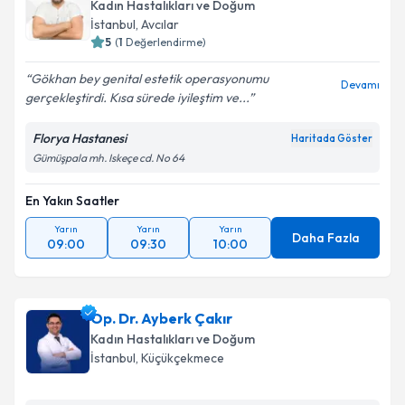
Kadın Hastalıkları ve Doğum
İstanbul
, Avcılar
5
(
1
Değerlendirme)
Gökhan bey genital estetik operasyonumu
Devamı
gerçekleştirdi. Kısa sürede iyileştim ve...
Florya Hastanesi
Haritada Göster
Gümüşpala mh. Iskeçe cd. No 64
En Yakın Saatler
Yarın
Yarın
Yarın
Daha Fazla
09:00
09:30
10:00
Op. Dr. Ayberk Çakır
Kadın Hastalıkları ve Doğum
İstanbul
, Küçükçekmece