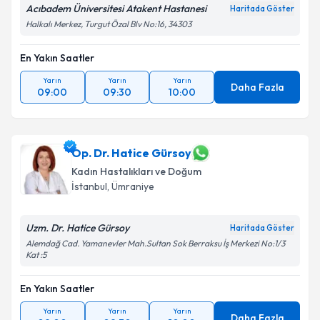
Acıbadem Üniversitesi Atakent Hastanesi
Haritada Göster
Halkalı Merkez, Turgut Özal Blv No:16, 34303
En Yakın Saatler
Yarın
Yarın
Yarın
Daha Fazla
09:00
09:30
10:00
Op. Dr. Hatice Gürsoy
Kadın Hastalıkları ve Doğum
İstanbul
, Ümraniye
Uzm. Dr. Hatice Gürsoy
Haritada Göster
Alemdağ Cad. Yamanevler Mah.Sultan Sok Berraksu İş Merkezi No:1/3
Kat :5
En Yakın Saatler
Yarın
Yarın
Yarın
Daha Fazla