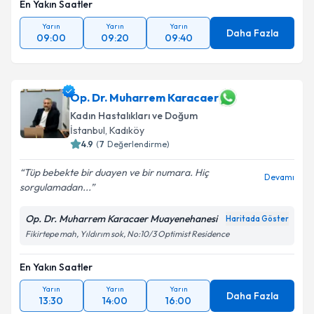
En Yakın Saatler
Takvim Talebini Gönder
Yarın
Yarın
Yarın
Daha Fazla
09:00
09:20
09:40
Op. Dr. Muharrem Karacaer
Kadın Hastalıkları ve Doğum
İstanbul
, Kadıköy
4.9
(
7
Değerlendirme)
Tüp bebekte bir duayen ve bir numara. Hiç
Devamı
sorgulamadan...
Op. Dr. Muharrem Karacaer Muayenehanesi
Haritada Göster
Fikirtepe mah, Yıldırım sok, No:10/3 Optimist Residence
En Yakın Saatler
Yarın
Yarın
Yarın
Daha Fazla
13:30
14:00
16:00