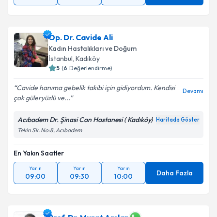
Op. Dr. Cavide Ali
Kadın Hastalıkları ve Doğum
İstanbul
, Kadıköy
5
(
6
Değerlendirme)
Cavide hanıma gebelik takibi için gidiyordum. Kendisi
Devamı
çok güleryüzlü ve...
Acıbadem Dr. Şinasi Can Hastanesi ( Kadıköy)
Haritada Göster
Tekin Sk. No:8, Acıbadem
En Yakın Saatler
Yarın
Yarın
Yarın
Daha Fazla
09:00
09:30
10:00