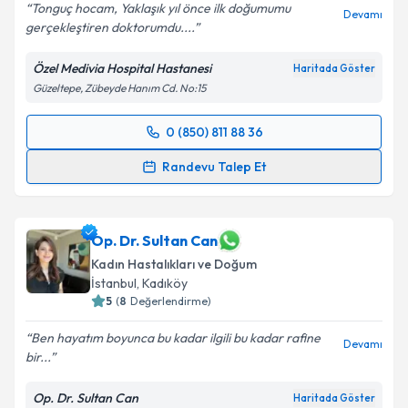
Tonguç hocam, Yaklaşık yıl önce ilk doğumumu
Devamı
gerçekleştiren doktorumdu....
Özel Medivia Hospital Hastanesi
Haritada Göster
Güzeltepe, Zübeyde Hanım Cd. No:15
0 (850) 811 88 36
Randevu Takvimi Talebi
Randevu Talep Et
Op. Dr. Tonguç Arslan
için randevu takvimi talebi
oluşturun. Size bu uzmandan randevu almanız için bir
takvim hazırlandığında e-posta ile bilgilendireceğiz.
Op. Dr. Sultan Can
Kadın Hastalıkları ve Doğum
E-posta Adresiniz
İstanbul
, Kadıköy
5
(
8
Değerlendirme)
Ben hayatım boyunca bu kadar ilgili bu kadar rafine
Devamı
bir...
Kişisel verilerimin işlenmesine ilişkin
Aydınlatma
Metni
'ni okudum ve kişisel verilerimin belirtilen
Op. Dr. Sultan Can
Haritada Göster
kapsamda işlenmesini kabul ediyorum.