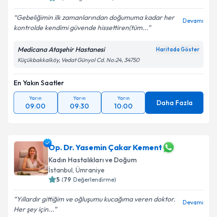
Gebeliğimin ilk zamanlarından doğumuma kadar her
Devamı
kontrolde kendimi güvende hissettiren(tüm...
Medicana Ataşehir Hastanesi
Haritada Göster
Küçükbakkalköy, Vedat Günyol Cd. No:24, 34750
En Yakın Saatler
Yarın
Yarın
Yarın
Daha Fazla
09:00
09:30
10:00
Op. Dr. Yasemin Çakar Kement
Kadın Hastalıkları ve Doğum
İstanbul
, Ümraniye
5
(
79
Değerlendirme)
Yıllardır gittiğim ve oğluşumu kucağıma veren doktor.
Devamı
Her şey için...