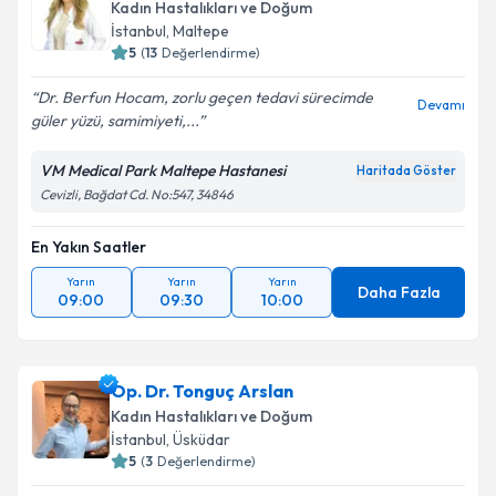
Kadın Hastalıkları ve Doğum
İstanbul
, Maltepe
5
(
13
Değerlendirme)
Dr. Berfun Hocam, zorlu geçen tedavi sürecimde
Devamı
güler yüzü, samimiyeti,...
VM Medical Park Maltepe Hastanesi
Haritada Göster
Cevizli, Bağdat Cd. No:547, 34846
En Yakın Saatler
Yarın
Yarın
Yarın
Daha Fazla
09:00
09:30
10:00
Op. Dr. Tonguç Arslan
Kadın Hastalıkları ve Doğum
İstanbul
, Üsküdar
5
(
3
Değerlendirme)