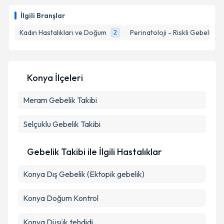
Op. Dr. Fatih Yağbasan
için randevu takvimi talebi
oluşturun. Size bu uzmandan randevu almanız için bir
İlgili Branşlar
takvim hazırlandığında e-posta ile bilgilendireceğiz.
Kadın Hastalıkları ve Doğum
Perinatoloji - Riskli Gebelikler
2
E-posta Adresiniz
Konya İlçeleri
Kişisel verilerimin işlenmesine ilişkin
Aydınlatma
Meram
Metni
Gebelik Takibi
'ni okudum ve kişisel verilerimin belirtilen
kapsamda işlenmesini kabul ediyorum.
Selçuklu
Gebelik Takibi
Takvim Talebini Gönder
Gebelik Takibi ile İlgili Hastalıklar
Konya Dış Gebelik (Ektopik gebelik)
Konya Doğum Kontrol
Konya Düşük tehdidi