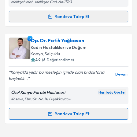
Melikşah Mah. Melikşah Cad. No:117/3
Randevu Talep Et
Randevu Takvimi Talebi
Doç. Dr. Halis Özdemir
için randevu takvimi talebi
Op. Dr. Fatih Yağbasan
oluşturun. Size bu uzmandan randevu almanız için bir
Kadın Hastalıkları ve Doğum
takvim hazırlandığında e-posta ile bilgilendireceğiz.
Konya
, Selçuklu
4.9
(
6
Değerlendirme)
E-posta Adresiniz
Konya'da yıldır bu mesleğin içinde olan bi doktorla
Devamı
başladık...
Özel Konya Farabi Hastanesi
Haritada Göster
Kişisel verilerimin işlenmesine ilişkin
Aydınlatma
Kosova, Ebru Sk. No:14, Büyükkayacık
Metni
'ni okudum ve kişisel verilerimin belirtilen
kapsamda işlenmesini kabul ediyorum.
Randevu Talep Et
Randevu Takvimi Talebi
Takvim Talebini Gönder