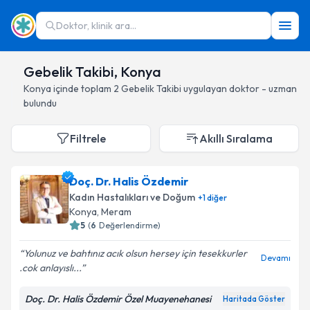
Doktor, klinik ara...
Gebelik Takibi, Konya
Konya
içinde toplam
2
Gebelik Takibi
uygulayan doktor - uzman
bulundu
Filtrele
Akıllı Sıralama
Doç. Dr. Halis Özdemir
Kadın Hastalıkları ve Doğum
+
1
diğer
Konya
, Meram
5
(
6
Değerlendirme)
Yolunuz ve bahtınız acık olsun hersey için tesekkurler
Devamı
.cok anlayıslı...
Doç. Dr. Halis Özdemir Özel Muayenehanesi
Haritada Göster