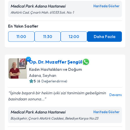
Medical Park Adana Hastanesi
Haritada Göster
Atatürk Cad. Çınarlı Mah. 61033 Sok. No: 1
En Yakın Saatler
11:00
11:30
12:00
Daha Fazla
Op. Dr. Muzaffer Şengül
Kadın Hastalıkları ve Doğum
Adana
, Seyhan
5
(
6
Değerlendirme)
İşinde başarılı bir hekim iyiki sizi tanimisim gebeligimin
Devamı
basindaan sonuna...
Medical Park Adana Hastanesi
Haritada Göster
Büyükşehir, Çınarlı Atatürk Caddesi, Belediye Karşısı No:23