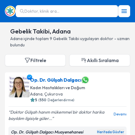
Doktor, klinik ara...
Gebelik Takibi, Adana
Adana
içinde toplam
9
Gebelik Takibi
uygulayan doktor - uzman
bulundu
Filtrele
Akıllı Sıralama
Op. Dr. Gülşah Dalgacı
Kadın Hastalıkları ve Doğum
Adana
, Çukurova
5
(
550
Değerlendirme)
Doktor Gülşah hanım mükemmel bir doktor harika
Devamı
bayıldım ilgisiyle güler...
Op. Dr. Gülşah Dalgacı Muayenehanesi
Haritada Göster