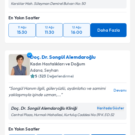
Karslılar Mah. Süleyman Demirel Bulvarı No: 50
En Yakın Saatler
11 Ağu
12 Ağu
12 Ağu
Daha Fazla
15:30
11:30
16:00
Doç. Dr. Songül Alemdaroğlu
Kadın Hastalıkları ve Doğum
Adana
, Seyhan
5
(
323
Değerlendirme)
Songül Hanım ilgili, güleryüzlü, aydınlatıcı ve samimi
Devamı
yaklaşımıyla işinde uzman,...
Doç. Dr. Songül Alemdaroğlu Kliniği
Haritada Göster
Central Plaza, Hurmalı Mahallesi, Kurtuluş Caddesi No:39 K:3 D:32
En Yakın Saatler