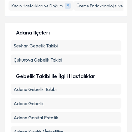
Kadın Hastalıkları ve Doğum
Üreme Endokrinolojisi ve İnfer
9
Kişisel verilerimin işlenmesine ilişkin
Aydınlatma
Adana İlçeleri
Metni
'ni okudum ve kişisel verilerimin belirtilen
kapsamda işlenmesini kabul ediyorum.
Seyhan
Gebelik Takibi
Takvim Talebini Gönder
Çukurova
Gebelik Takibi
Gebelik Takibi ile İlgili Hastalıklar
Adana Gebelik Takibi
Adana Gebelik
Adana Genital Estetik
Adana Kısırlık / İnfertilite