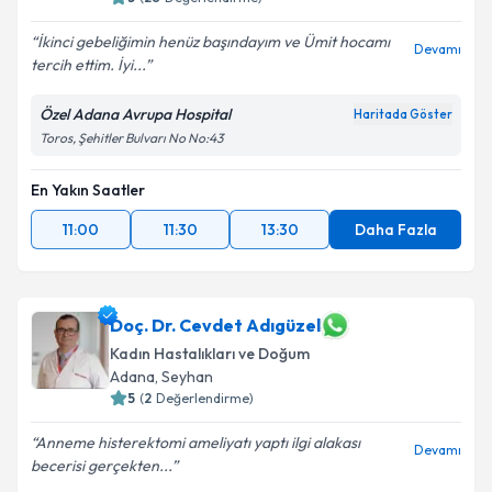
İkinci gebeliğimin henüz başındayım ve Ümit hocamı
Devamı
tercih ettim. İyi...
Özel Adana Avrupa Hospital
Haritada Göster
Toros, Şehitler Bulvarı No No:43
En Yakın Saatler
11:00
11:30
13:30
Daha Fazla
Doç. Dr. Cevdet Adıgüzel
Kadın Hastalıkları ve Doğum
Adana
, Seyhan
5
(
2
Değerlendirme)
Anneme histerektomi ameliyatı yaptı ilgi alakası
Devamı
becerisi gerçekten...