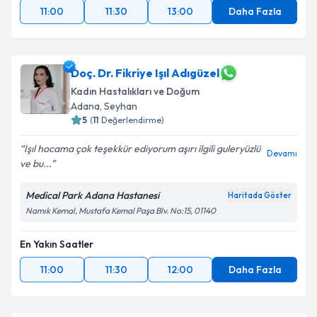
11:00
11:30
13:00
Daha Fazla
Doç. Dr. Fikriye Işıl Adıgüzel
Kadın Hastalıkları ve Doğum
Adana
, Seyhan
5
(
11
Değerlendirme)
Işıl hocama çok teşekkür ediyorum aşırı ilgili guleryüzlü
Devamı
ve bu...
Medical Park Adana Hastanesi
Haritada Göster
Namık Kemal, Mustafa Kemal Paşa Blv. No:15, 01140
En Yakın Saatler
11:00
11:30
12:00
Daha Fazla