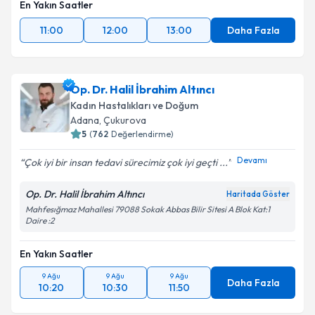
En Yakın Saatler
11:00
12:00
13:00
Daha Fazla
Op. Dr. Halil İbrahim Altıncı
Kadın Hastalıkları ve Doğum
Adana
, Çukurova
5
(
762
Değerlendirme)
Devamı
Çok iyi bir insan tedavi sürecimiz çok iyi geçti ...
Op. Dr. Halil İbrahim Altıncı
Haritada Göster
Mahfesığmaz Mahallesi 79088 Sokak Abbas Bilir Sitesi A Blok Kat:1
Daire :2
En Yakın Saatler
9 Ağu
9 Ağu
9 Ağu
Daha Fazla
10:20
10:30
11:50