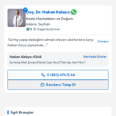
Doç. Dr. Hakan Kalaycı
Kadın Hastalıkları ve Doğum
Adana
, Seyhan
5
(
5
Değerlendirme)
kürtaj yapıp bebeğimi almak isteyen doktorlara karşı
Devamı
hakan hoca sayesinde...
Hakan Kalaycı Klinik
Haritada Göster
Kurtuluş Mah Şinasi Efendi Cad. No:27 Aslı Ap. Kat:1 No:1
0 (850) 474 15 68
Randevu Takvimi Talebi
Randevu Talep Et
Doç. Dr. Hakan Kalaycı
için randevu takvimi talebi
oluşturun. Size bu uzmandan randevu almanız için bir
takvim hazırlandığında e-posta ile bilgilendireceğiz.
İlgili Branşlar
E-posta Adresiniz