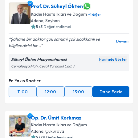
Prof. Dr. Süheyl Ökten
Kadın Hastalıkları ve Doğum
+
1
diğer
Adana
, Seyhan
5
(
3
Değerlendirme)
Şahane bir doktor çok samimi çok sıcakkanlı ve
Devamı
bilgilendirici bir...
Süheyl Ökten Muayenehanesi
Haritada Göster
Cemalpaşa Mah. Cevat Yurdakul Cad. 7
En Yakın Saatler
11:00
12:00
13:00
Daha Fazla
Op. Dr. Ümit Korkmaz
Kadın Hastalıkları ve Doğum
Adana
, Çukurova
5
(
28
Değerlendirme)