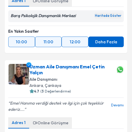
Adres
1
Online Görüşme
Barış Psikolojik Danışmanlık Merkezi
Haritada Göster
En Yakın Saatler
10:00
11:00
12:00
Daha Fazla
Uzman Aile Danışmanı Emel Çetin
Yalçın
Aile Danışmanı
Ankara
,
Çankaya
4.7
(
3
Değerlendirme)
Emel Hanıma verdiği destek ve ilgi için çok teşekkür
Devamı
ederiz....
Adres
1
Online Görüşme