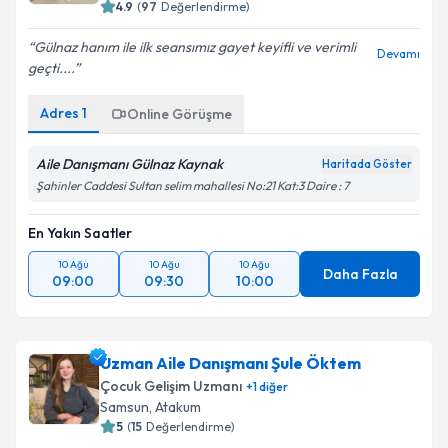
4.9
(
97
Değerlendirme)
Gülnaz hanım ile ilk seansımız gayet keyifli ve verimli
Devamı
geçti....
Adres
1
Online Görüşme
Aile Danışmanı Gülnaz Kaynak
Haritada Göster
Şahinler Caddesi Sultan selim mahallesi No:21 Kat:3 Daire : 7
En Yakın Saatler
10 Ağu
10 Ağu
10 Ağu
Daha Fazla
09:00
09:30
10:00
Uzman Aile Danışmanı Şule Öktem
Çocuk Gelişim Uzmanı
+
1
diğer
Samsun
,
Atakum
5
(
15
Değerlendirme)