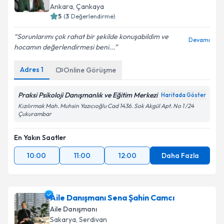
Aile Danışmanı
Ankara
,
Çankaya
5
(
3
Değerlendirme)
Sorunlarımı çok rahat bir şekilde konuşabildim ve
Devamı
hocamın değerlendirmesi beni...
Adres
1
Online Görüşme
Praksi Psikoloji Danışmanlık ve Eğitim Merkezi
Haritada Göster
Kızılırmak Mah. Muhsin Yazıcıoğlu Cad 1436. Sok Akgül Apt. No 1 /24
Çukurambar
En Yakın Saatler
10:00
11:00
12:00
Daha Fazla
Aile Danışmanı Sena Şahin Camcı
Aile Danışmanı