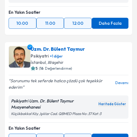
Efeler, Reyhan Cd. Novapark Sitesi No 3/B Kat:5 Daire 9
En Yakın Saatler
10:00
11:00
12:00
Daha Fazla
Uzm. Dr. Bülent Taymur
Psikiyatri
+
1
diğer
İstanbul
,
Ataşehir
5
(
16
Değerlendirme)
Sorunumu tek seferde hızlıca çözdü çok teşekkür
Devamı
ederim
Psikiyatri Uzm. Dr. Bülent Taymur
Haritada Göster
Muayenehanesi
Küçükbakkal Köy ,Işıklar Cad. QBMED Plaza No :37 Kat :3
En Yakın Saatler