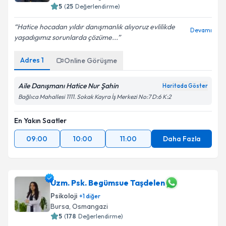
5
(
25
Değerlendirme)
Hatice hocadan yıldır danışmanlık alıyoruz evlilikde
Devamı
yaşadıgımız sorunlarda çözüme...
Adres
1
Online Görüşme
Aile Danışmanı Hatice Nur Şahin
Haritada Göster
Bağlıca Mahallesi 1111. Sokak Kayra İş Merkezi No:7 D:6 K:2
En Yakın Saatler
09:00
10:00
11:00
Daha Fazla
Uzm. Psk. Begümsue Taşdelen
Psikoloji
+
1
diğer
Bursa
,
Osmangazi
5
(
178
Değerlendirme)