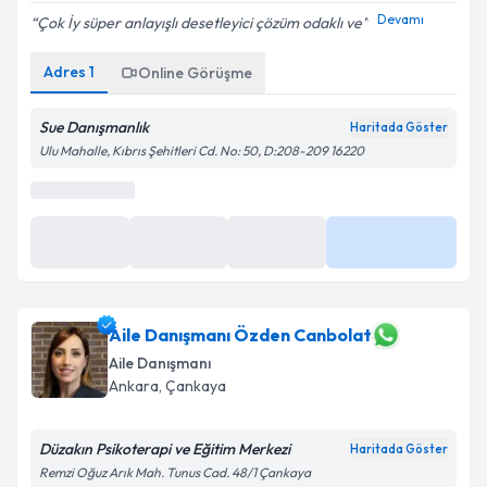
Devamı
Çok İy süper anlayışlı desetleyici çözüm odaklı ve
Adres
1
Online Görüşme
Sue Danışmanlık
Haritada Göster
Ulu Mahalle, Kıbrıs Şehitleri Cd. No: 50, D:208-209 16220
En Yakın Saatler
11 Ağu
13:00
15:00
Daha Fazla
10:00
Aile Danışmanı Özden Canbolat
Aile Danışmanı
Ankara
,
Çankaya
Düzakın Psikoterapi ve Eğitim Merkezi
Haritada Göster
Remzi Oğuz Arık Mah. Tunus Cad. 48/1 Çankaya