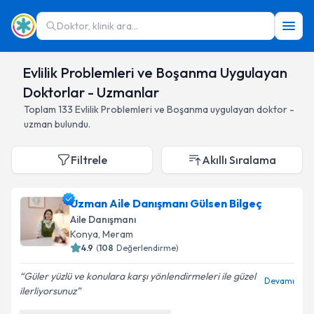
Doktor, klinik ara...
Evlilik Problemleri ve Boşanma Uygulayan
Doktorlar - Uzmanlar
Toplam
133
Evlilik Problemleri ve Boşanma
uygulayan doktor -
uzman bulundu.
Filtrele
Akıllı Sıralama
Uzman Aile Danışmanı Gülsen Bilgeç
Aile Danışmanı
Konya
,
Meram
4.9
(
108
Değerlendirme)
Güler yüzlü ve konulara karşı yönlendirmeleri ile güzel
Devamı
ilerliyorsunuz