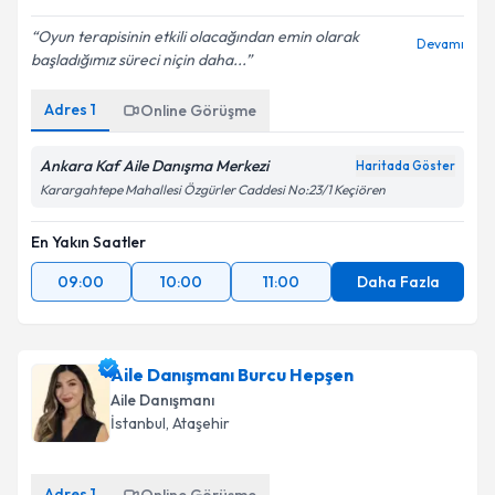
5
(
28
Değerlendirme)
Oyun terapisinin etkili olacağından emin olarak
Devamı
başladığımız süreci niçin daha...
Adres
1
Online Görüşme
Ankara Kaf Aile Danışma Merkezi
Haritada Göster
Karargahtepe Mahallesi Özgürler Caddesi No:23/1 Keçiören
En Yakın Saatler
09:00
10:00
11:00
Daha Fazla
Aile Danışmanı Burcu Hepşen
Aile Danışmanı
İstanbul
,
Ataşehir