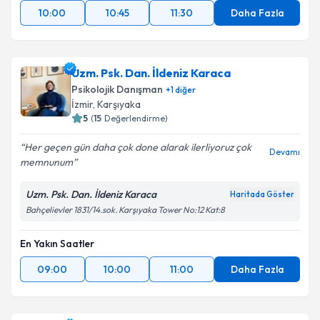
10:00
10:45
11:30
Daha Fazla
Uzm. Psk. Dan. İldeniz Karaca
Psikolojik Danışman
+
1
diğer
İzmir
,
Karşıyaka
5
(
15
Değerlendirme)
Her geçen gün daha çok done alarak ilerliyoruz çok
Devamı
memnunum
Uzm. Psk. Dan. İldeniz Karaca
Haritada Göster
Bahçelievler 1831/14.sok. Karşıyaka Tower No:12 Kat:8
En Yakın Saatler
09:00
10:00
11:00
Daha Fazla