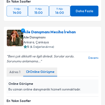
En Yakın Saatler
11 Ağu
11 Ağu
11 Ağu
Daha Fazla
14:00
15:00
16:00
Aile Danışmanı Mesiha İrehan
Aile Danışmanı
Ankara
,
Çankaya
5
(
4
Değerlendirme)
Beni çok dikkatli ve ilgili dinledi. Sorular sordu.
Devamı
Sorunumu anlamama...
Online Görüşme
Adres
1
Online Görüşme
Bu uzman online danışmanlık hizmeti sunmaktadır.
En Yakın Saatler