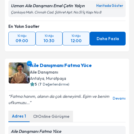
Uzman Aile Danışmanı Emel Çetin Yalçın
Haritada Göster
Çankaya Mah. Cinnah Cad. Şöhret Apt. No:51 İç Kapı No:8
En Yakın Saatler
10 Ağu
10 Ağu
10 Ağu
Daha Fazla
09:00
10:30
12:00
Aile Danışmanı Fatma Yüce
Aile Danışmanı
Antalya
,
Muratpaşa
5
(
7
Değerlendirme)
Fatma hanım, alanın da çok deneyimli. Eşim ve benim
Devamı
ufkumuzu...
Adres
1
Online Görüşme