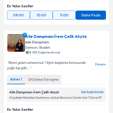
En Yakın Saatler
09:00
10:00
11:00
Daha Fazla
Aile Danışmanı İrem Çelik Akyüz
Aile Danışmanı
Samsun
,
İlkadım
5
(
92
Değerlendirme)
Bizim güzel uzmanımız! ! Eşim başlama konusunda
Devamı
çoğu kişi gibi...
Adres
1
Online Görüşme
Aile Danışmanı İrem Çelik Akyüz
Haritada Göster
Kılıçdede Mahallesi Kastamonu Sokak Borkonut Center Kat:7 Daire:99
En Yakın Saatler