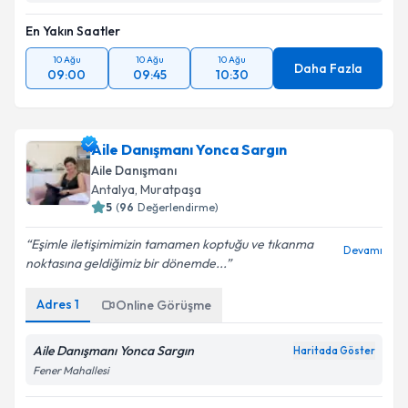
En Yakın Saatler
10 Ağu
10 Ağu
10 Ağu
Daha Fazla
09:00
09:45
10:30
Aile Danışmanı Yonca Sargın
Aile Danışmanı
Antalya
,
Muratpaşa
5
(
96
Değerlendirme)
Eşimle iletişimimizin tamamen koptuğu ve tıkanma
Devamı
noktasına geldiğimiz bir dönemde...
Adres
1
Online Görüşme
Aile Danışmanı Yonca Sargın
Haritada Göster
Fener Mahallesi