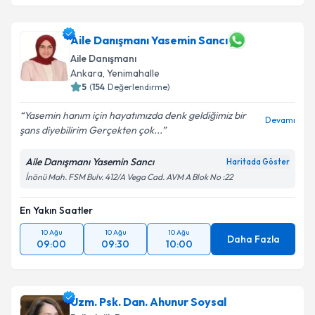
Aile Danışmanı Yasemin Sancı
Aile Danışmanı
Ankara
,
Yenimahalle
5
(
154
Değerlendirme)
Yasemin hanım için hayatımızda denk geldiğimiz bir
Devamı
şans diyebilirim Gerçekten çok...
Aile Danışmanı Yasemin Sancı
Haritada Göster
İnönü Mah. FSM Bulv. 412/A Vega Cad. AVM A Blok No :22
En Yakın Saatler
10 Ağu
10 Ağu
10 Ağu
Daha Fazla
09:00
09:30
10:00
Uzm. Psk. Dan. Ahunur Soysal