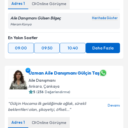
Adres
1
Online Görüşme
Aile Danışmanı Gülsen Bilgeç
Haritada Göster
Meram Konya
En Yakın Saatler
09:00
09:50
10:40
Daha Fazla
Uzman Aile Danışmanı Gülçin Taş
Aile Danışmanı
Ankara
,
Çankaya
5
(
236
Değerlendirme)
Gülçin Hocama ilk geldiğimde ağlak, sürekli
Devamı
beklentileri olan, şikayetçi, öfkeli...
Adres
1
Online Görüşme