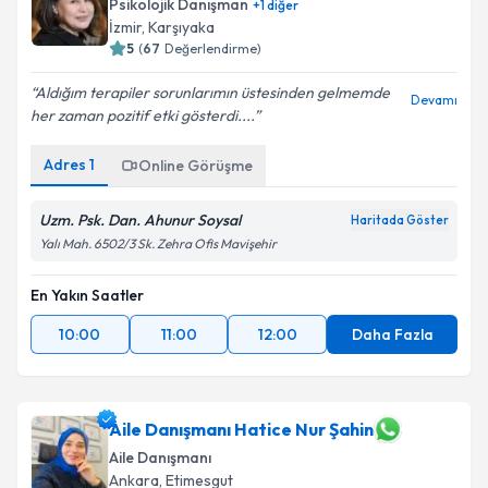
Psikolojik Danışman
+
1
diğer
İzmir
,
Karşıyaka
5
(
67
Değerlendirme)
Aldığım terapiler sorunlarımın üstesinden gelmemde
Devamı
her zaman pozitif etki gösterdi....
Adres
1
Online Görüşme
Uzm. Psk. Dan. Ahunur Soysal
Haritada Göster
Yalı Mah. 6502/3 Sk. Zehra Ofis Mavişehir
En Yakın Saatler
10:00
11:00
12:00
Daha Fazla
Aile Danışmanı Hatice Nur Şahin
Aile Danışmanı
Ankara
,
Etimesgut