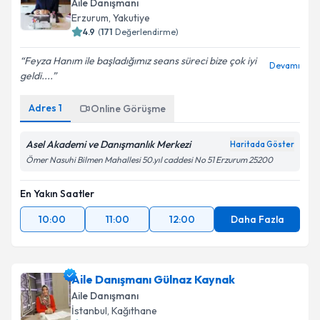
Aile Danışmanı
Erzurum
,
Yakutiye
4.9
(
171
Değerlendirme)
Feyza Hanım ile başladığımız seans süreci bize çok iyi
Devamı
geldi....
Adres
1
Online Görüşme
Asel Akademi ve Danışmanlık Merkezi
Haritada Göster
Ömer Nasuhi Bilmen Mahallesi 50.yıl caddesi No 51 Erzurum 25200
En Yakın Saatler
10:00
11:00
12:00
Daha Fazla
Aile Danışmanı Gülnaz Kaynak
Aile Danışmanı
İstanbul
,
Kağıthane