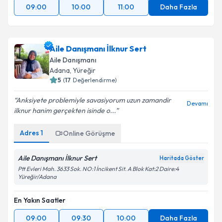
09:00
10:00
11:00
Daha Fazla
Aile Danışmanı İlknur Sert
Aile Danışmanı
Adana
,
Yüreğir
5
(
17
Değerlendirme)
Anksiyete problemiyle savasiyorum uzun zamandir
Devamı
ilknur hanim gerçekten isinde o...
Adres
1
Online Görüşme
Aile Danışmanı İlknur Sert
Haritada Göster
Ptt Evleri Mah. 3633 Sok. NO:1 İncikent Sit. A Blok Kat:2 Daire:4
Yüreğir/Adana
En Yakın Saatler
09:00
09:30
10:00
Daha Fazla