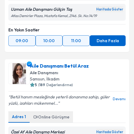
Uzman Aile Danışmanı Gülçin Taş
Haritada Göster
Atlas Demirler Plaza, Mustafa Kemal, 2146. Sk. No:14/19
En Yakın Saatler
09:00
10:00
11:00
Daha Fazla
Aile Danışmanı Betül Araz
Aile Danışmanı
Samsun
,
İlkadım
5
(
189
Değerlendirme)
Betül hanım mesleğinde yeterli donanıma sahip, güler
Devamı
yüzlü, izahları mükemmel...
Adres
1
Online Görüşme
Özel Af Aile Danışma Merkezi
Haritada Göster