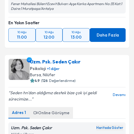
Aile Danışmanı Fatma Yüce
Fener Mahallesi Bülent Ecevit Bulvarı Ayşe Karka Apartmanı No:35 Kat:1
Daire:1 Muratpaşa/Antalya
En Yakın Saatler
10 Ağu
10 Ağu
10 Ağu
Daha Fazla
11:00
12:00
13:00
Uzm. Psk. Seden Çakır
Psikoloji
+
1
diğer
Bursa
,
Nilüfer
4.9
(
126
Değerlendirme)
Seden hn’dan aldığımız destek bize çok iyi geldi
Devamı
sürecimize...
Adres
1
Online Görüşme
Uzm. Psk. Seden Çakır
Haritada Göster