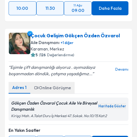
11 Ağu
10:00
11:30
Daha Fazla
09:00
Çocuk Gelişim Gökçen Özden Özvarol
Aile Danışmanı
+
1
diğer
Karaman
,
Merkez
5
(
126
Değerlendirme)
Eşimle çift danışmanlığı alıyoruz . ayımızdayız
Devamı
boşanmadan döndük, çatışma yaşadığımız...
Adres
1
Online Görüşme
Gökçen Özden Özvarol Çocuk Aile Ve Bireysel
Haritada Göster
Danışmanlık
Kirişçi Mah. A.Talat Duru İş Merkezi 47. Sokak. No:10/15 Kat:2
En Yakın Saatler