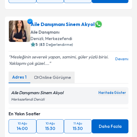
Aile Danışmanı Sinem Akyol
Aile Danışmanı
Denizli
,
Merkezefendi
5
(
83
Değerlendirme)
Mesleğinin severek yapan, samimi, güler yüzlü birisi.
Devamı
Yaklaşımı çok güzel....
Adres
1
Online Görüşme
Aile Danışmanı Sinem Akyol
Haritada Göster
Merkezefendi Denizli
En Yakın Saatler
10 Ağu
10 Ağu
11 Ağu
Daha Fazla
14:00
15:30
15:30