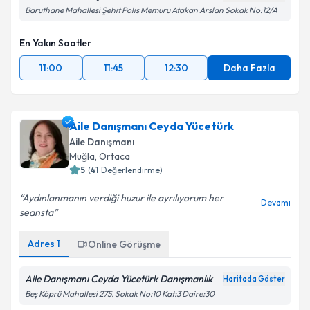
Baruthane Mahallesi Şehit Polis Memuru Atakan Arslan Sokak No:12/A
En Yakın Saatler
11:00
11:45
12:30
Daha Fazla
Aile Danışmanı Ceyda Yücetürk
Aile Danışmanı
Muğla
,
Ortaca
5
(
41
Değerlendirme)
Aydınlanmanın verdiği huzur ile ayrılıyorum her
Devamı
seansta
Adres
1
Online Görüşme
Aile Danışmanı Ceyda Yücetürk Danışmanlık
Haritada Göster
Beş Köprü Mahallesi 275. Sokak No:10 Kat:3 Daire:30