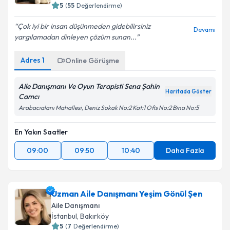
Sakarya
,
Serdivan
5
(
55
Değerlendirme)
Çok iyi bir insan düşünmeden gidebilirsiniz
Devamı
yargılamadan dinleyen çözüm sunan...
Adres
1
Online Görüşme
Aile Danışmanı Ve Oyun Terapisti Sena Şahin
Haritada Göster
Camcı
Arabacıalanı Mahallesi, Deniz Sokak No:2 Kat:1 Ofis No:2 Bina No:5
En Yakın Saatler
09:00
09:50
10:40
Daha Fazla
Uzman Aile Danışmanı Yeşim Gönül Şen
Aile Danışmanı
İstanbul
,
Bakırköy