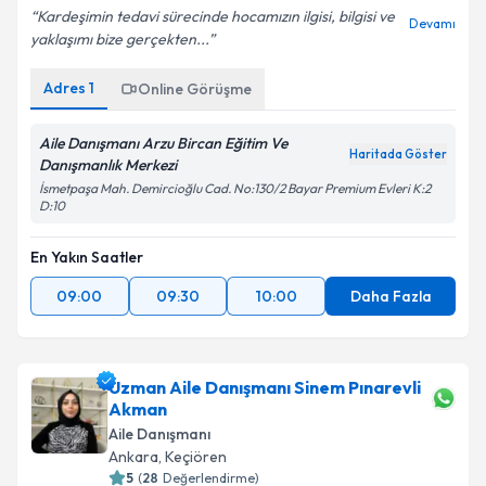
Kardeşimin tedavi sürecinde hocamızın ilgisi, bilgisi ve
Devamı
yaklaşımı bize gerçekten...
Adres
1
Online Görüşme
Aile Danışmanı Arzu Bircan Eğitim Ve
Haritada Göster
Danışmanlık Merkezi
İsmetpaşa Mah. Demircioğlu Cad. No:130/2 Bayar Premium Evleri K:2
D:10
En Yakın Saatler
09:00
09:30
10:00
Daha Fazla
Uzman Aile Danışmanı Sinem Pınarevli
Akman
Aile Danışmanı
Ankara
,
Keçiören