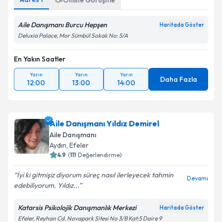
Adres
1
Online Görüşme
Aile Danışmanı Burcu Hepşen
Haritada Göster
Deluxia Palace, Mor Sümbül Sokak No: 5/A
En Yakın Saatler
Yarın
Yarın
Yarın
Daha Fazla
12:00
13:00
14:00
Aile Danışmanı Yıldız Demirel
Aile Danışmanı
Aydın
,
Efeler
4.9
(
111
Değerlendirme)
İyi ki gitmişiz diyorum süreç nasıl ilerleyecek tahmin
Devamı
edebiliyorum. Yıldız...
Katarsis Psikolojik Danışmanlık Merkezi
Haritada Göster