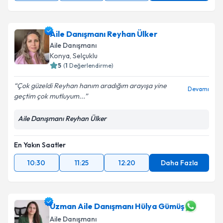
Aile Danışmanı Reyhan Ülker
Aile Danışmanı
Konya
,
Selçuklu
5
(
1
Değerlendirme)
Çok güzeldi Reyhan hanım aradığım arayışa yine
Devamı
geçtim çok mutluyum...
Aile Danışmanı Reyhan Ülker
En Yakın Saatler
10:30
11:25
12:20
Daha Fazla
Uzman Aile Danışmanı Hülya Gümüş