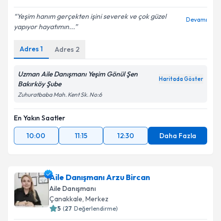
5
(
7
Değerlendirme)
Yeşim hanım gerçekten işini severek ve çok güzel
Devamı
yapıyor hayatımın...
Adres
1
Adres
2
Uzman Aile Danışmanı Yeşim Gönül Şen
Haritada Göster
Bakırköy Şube
Zuhuratbaba Mah. Kent Sk. No:6
En Yakın Saatler
10:00
11:15
12:30
Daha Fazla
Aile Danışmanı Arzu Bircan
Aile Danışmanı
Çanakkale
,
Merkez
5
(
27
Değerlendirme)