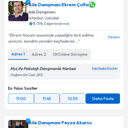
Aile Danışmanı Ekrem Çulfa
Aile Danışmanı
İstanbul
,
Üsküdar
5
(
174
Değerlendirme)
Ekrem Hocam sayesinde yaşadığım terk edilme
Devamı
sürecini, kendimi yeniden keşfederek...
Adres
1
Adres
2
Online Görüşme
MyLife Psikolojk Danışmanlık Merkezi
Haritada Göster
Doğancılar Cad. 2812
En Yakın Saatler
11:00
11:45
12:30
Daha Fazla
Aile Danışmanı Feyza Akarsu