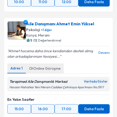
10:00
11:00
12:00
Daha Fazla
Aile Danışmanı Ahmet Emin Yüksel
Psikoloji
+
1
diğer
Konya
,
Meram
5
(
12
Değerlendirme)
Ahmet hocama daha önce kendisinden destek almış
Devamı
olan arkadaşlarımızın tavsiyesi...
Adres
1
Online Görüşme
Terapimed Aile Danışmanlık Merkezi
Haritada Göster
Havzan Mahallesi Yeni Meram Caddesi Çetinkaya Apartmanı No:59/1
En Yakın Saatler
15:00
16:00
17:00
Daha Fazla