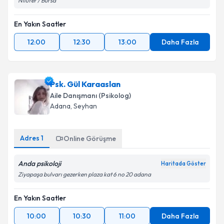
Nilüfer / Bursa
En Yakın Saatler
12:00
12:30
13:00
Daha Fazla
Psk. Gül Karaaslan
Aile Danışmanı (Psikolog)
Adana
,
Seyhan
Adres
1
Online Görüşme
Anda psikoloji
Haritada Göster
Ziyapaşa bulvarı gezerken plaza kat 6 no 20 adana
En Yakın Saatler
10:00
10:30
11:00
Daha Fazla