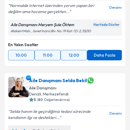
Normalde internet üzerinden yorum yapan biri
Devamı
değilim ama hocamız gerçekten...
Aile Danışmanı Meryem Şule Öktem
Haritada Göster
Atakent Mah. , İsmet İnönü Blv. No: 19 Kat: 1 D: 2, 55210
En Yakın Saatler
10:00
11:00
12:00
Daha Fazla
Aile Danışmanı Selda Bekil
Aile Danışmanı
Denizli
,
Merkezefendi
5
(
80
Değerlendirme)
Selda hanım ile geçirdiğimiz tedavi sürecinde
Devamı
kendisinin ilgi ve destekleri...