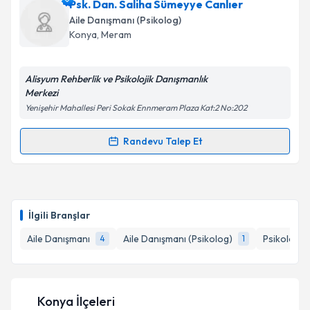
Psk. Dan. Saliha Sümeyye Canlıer
Aile Danışmanı (Psikolog)
Konya
, Meram
Alisyum Rehberlik ve Psikolojik Danışmanlık
Merkezi
Yenişehir Mahallesi Peri Sokak Ennmeram Plaza Kat:2 No:202
Randevu Talep Et
Randevu Takvimi Talebi
Psk. Dan. Saliha Sümeyye Canlıer
için randevu
takvimi talebi oluşturun. Size bu uzmandan randevu
İlgili Branşlar
almanız için bir takvim hazırlandığında e-posta ile
bilgilendireceğiz.
Aile Danışmanı
Aile Danışmanı (Psikolog)
Psikoloji
4
1
E-posta Adresiniz
Konya İlçeleri