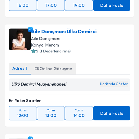
16:00
17:00
19:00
Daha Fazla
Aile Danışmanı Ülkü Demirci
Aile Danışmanı
Konya
, Meram
5
(
1
Değerlendirme)
Adres
1
Online Görüşme
Ülkü Demirci Muayenehanesi
Haritada Göster
En Yakın Saatler
Yarın
Yarın
Yarın
Daha Fazla
12:00
13:00
14:00