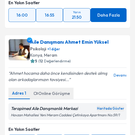
En Yakın Saatler
Yarın
16:00
16:55
Daha Fazla
21:50
Aile Danışmanı Ahmet Emin Yüksel
Psikoloji
+
1
diğer
Konya
, Meram
5
(
12
Değerlendirme)
Ahmet hocama daha önce kendisinden destek almış
Devamı
olan arkadaşlarımızın tavsiyesi...
Adres
1
Online Görüşme
Terapimed Aile Danışmanlık Merkezi
Haritada Göster
Havzan Mahallesi Yeni Meram Caddesi Çetinkaya Apartmanı No:59/1
En Yakın Saatler