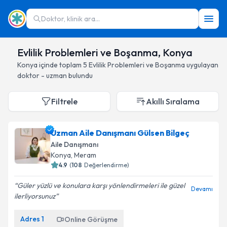
Doktor, klinik ara...
Evlilik Problemleri ve Boşanma, Konya
Konya
içinde toplam
5
Evlilik Problemleri ve Boşanma
uygulayan
doktor - uzman bulundu
Filtrele
Akıllı Sıralama
Uzman Aile Danışmanı Gülsen Bilgeç
Aile Danışmanı
Konya
, Meram
4.9
(
108
Değerlendirme)
Güler yüzlü ve konulara karşı yönlendirmeleri ile güzel
Devamı
ilerliyorsunuz
Adres
1
Online Görüşme