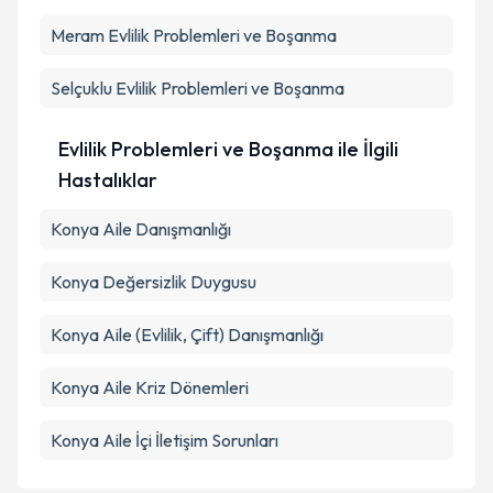
Meram
Kişisel verilerimin işlenmesine ilişkin
Evlilik Problemleri ve Boşanma
Aydınlatma
Metni
'ni okudum ve kişisel verilerimin belirtilen
kapsamda işlenmesini kabul ediyorum.
Selçuklu
Evlilik Problemleri ve Boşanma
Takvim Talebini Gönder
Evlilik Problemleri ve Boşanma ile İlgili
Hastalıklar
Konya Aile Danışmanlığı
Konya Değersizlik Duygusu
Konya Aile (Evlilik, Çift) Danışmanlığı
Konya Aile Kriz Dönemleri
Konya Aile İçi İletişim Sorunları