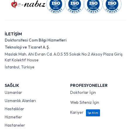
İLETİŞİM
Doktorsitesi Com Bilgi Hizmetleri
Teknoloji ve Ticaret A.Ş.
Maslak Mah. Ahi Evran Cd. A.O.S 55 Sokak No:2 Aksoy Plaza Giriş
Kat Kolektif House
İstanbul, Türkiye
SAĞLIK
PROFESYONELLER
Uzmanlar
Doktorlar İçin
Uzmanlık Alanları
Web Siteniz İçin
Hastalıklar
Kariyer
İşe Alım
Hizmetler
Hastaneler