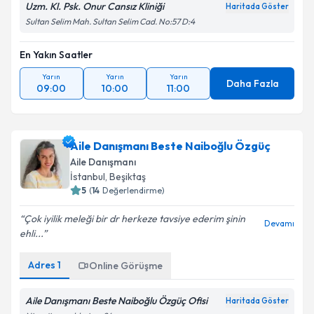
Metni
'ni okudum ve kişisel verilerimin belirtilen
Uzm. Kl. Psk. Onur Cansız Kliniği
Haritada Göster
kapsamda işlenmesini kabul ediyorum.
Sultan Selim Mah. Sultan Selim Cad. No:57 D:4
En Yakın Saatler
Takvim Talebini Gönder
Yarın
Yarın
Yarın
Daha Fazla
09:00
10:00
11:00
Aile Danışmanı Beste Naiboğlu Özgüç
Aile Danışmanı
İstanbul
, Beşiktaş
5
(
14
Değerlendirme)
Çok iyilik meleği bir dr herkeze tavsiye ederim şinin
Devamı
ehli...
Adres
1
Online Görüşme
Aile Danışmanı Beste Naiboğlu Özgüç Ofisi
Haritada Göster