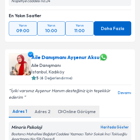
Nispetiye caddesi no:24
En Yakın Saatler
Yarın
Yarın
Yarın
Daha Fazla
09:00
10:00
11:00
Aile Danışmanı Ayşenur Aksu
Aile Danışmanı
İstanbul
, Kadıköy
5
(
6
Değerlendirme)
İyiki varsınız Ayşenur Hanım desteğiniz için teşekkür
Devamı
ederim ️
Adres
1
Adres
2
Online Görüşme
Minoris Psikoloji
Haritada Göster
Bostancı Mahallesi Bağdat Caddesi Yazmacı Tahir Sokak İnci Tokluoğlu
Apartmanı No:516 Daire:8