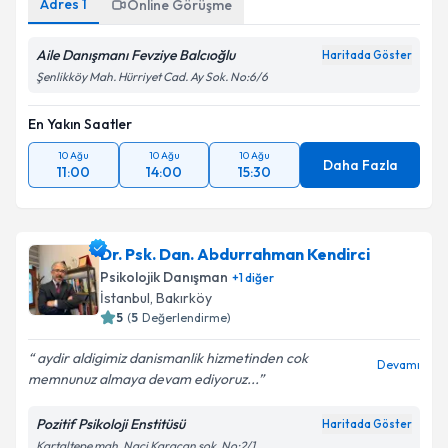
Adres
1
Online Görüşme
Aile Danışmanı Fevziye Balcıoğlu
Haritada Göster
Şenlikköy Mah. Hürriyet Cad. Ay Sok. No:6/6
En Yakın Saatler
10 Ağu
10 Ağu
10 Ağu
Daha Fazla
11:00
14:00
15:30
Dr. Psk. Dan. Abdurrahman Kendirci
Psikolojik Danışman
+
1
diğer
İstanbul
, Bakırköy
5
(
5
Değerlendirme)
aydir aldigimiz danismanlik hizmetinden cok
Devamı
memnunuz almaya devam ediyoruz...
Pozitif Psikoloji Enstitüsü
Haritada Göster
Kartaltepe mah. Naci Karacan sok. No:2/1