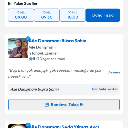
En Yakın Saatler
10 Ağu
10 Ağu
10 Ağu
Daha Fazla
09:00
09:30
10:00
Aile Danışmanı Büşra Şahin
Aile Danışmanı
İstanbul
, Esenler
5
(
1
Değerlendirme)
Buşra hn çok anlayışlı, çok sevecen, mesleğınde çok
Devamı
heveslı ve...
Aile Danışmanı Büşra Şahin
Haritada Göster
Randevu Talep Et
Randevu Takvimi Talebi
Aile Danışmanı Büşra Şahin
için randevu takvimi
Aile Danışmanı Seda Yılmaz Avcı