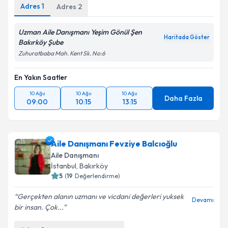
Adres
1
Adres
2
Uzman Aile Danışmanı Yeşim Gönül Şen
Haritada Göster
Bakırköy Şube
Zuhuratbaba Mah. Kent Sk. No:6
En Yakın Saatler
10 Ağu
10 Ağu
10 Ağu
Daha Fazla
09:00
10:15
13:15
Aile Danışmanı Fevziye Balcıoğlu
Aile Danışmanı
İstanbul
, Bakırköy
5
(
19
Değerlendirme)
Gerçekten alanın uzmanı ve vicdani değerleri yuksek
Devamı
bir insan. Çok...