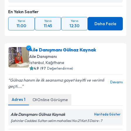
En Yakın Saatler
Yarın
Yarın
Yarın
Daha Fazla
11:00
11:45
12:30
Aile Danışmanı Gülnaz Kaynak
Aile Danışmanı
İstanbul
, Kağıthane
4.9
(
97
Değerlendirme)
Gülnaz hanım ile ilk seansımız gayet keyifli ve verimli
Devamı
geçti....
Adres
1
Online Görüşme
Aile Danışmanı Gülnaz Kaynak
Haritada Göster
Şahinler Caddesi Sultan selim mahallesi No:21 Kat:3 Daire : 7