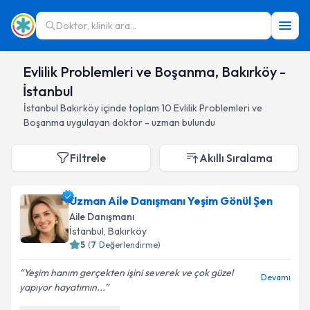
Doktor, klinik ara...
Evlilik Problemleri ve Boşanma, Bakırköy -
İstanbul
İstanbul
Bakırköy
içinde toplam
10
Evlilik Problemleri ve
Boşanma
uygulayan doktor - uzman bulundu
Filtrele
Akıllı Sıralama
Uzman Aile Danışmanı Yeşim Gönül Şen
Aile Danışmanı
İstanbul
, Bakırköy
5
(
7
Değerlendirme)
Yeşim hanım gerçekten işini severek ve çok güzel
Devamı
yapıyor hayatımın...