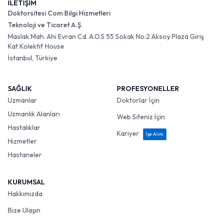
İLETİŞİM
Doktorsitesi Com Bilgi Hizmetleri
Teknoloji ve Ticaret A.Ş.
Maslak Mah. Ahi Evran Cd. A.O.S 55 Sokak No:2 Aksoy Plaza Giriş
Kat Kolektif House
İstanbul, Türkiye
SAĞLIK
PROFESYONELLER
Uzmanlar
Doktorlar İçin
Uzmanlık Alanları
Web Siteniz İçin
Hastalıklar
Kariyer
İşe Alım
Hizmetler
Hastaneler
KURUMSAL
Hakkımızda
Bize Ulaşın