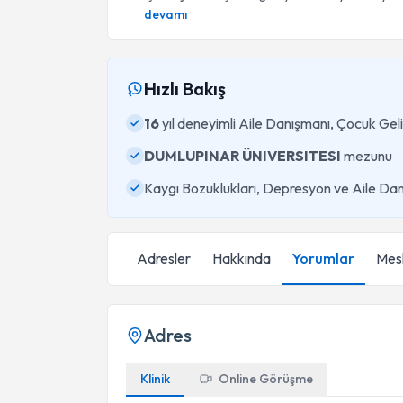
devamı
Hızlı Bakış
16
yıl deneyimli Aile Danışmanı, Çocuk Ge
DUMLUPINAR ÜNIVERSITESI
mezunu
Kaygı Bozuklukları, Depresyon ve Aile Dan
Adresler
Hakkında
Yorumlar
Mesl
Adres
Klinik
Online Görüşme