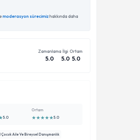
ce
moderasyon sürecimiz
hakkında daha
Zamanlama
İlgi
Ortam
5.0
5.0
5.0
Ortam
★
★
★
★
★
★
5.0
5.0
Çocuk Aile Ve Bireysel Danışmanlık