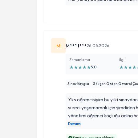
M
M*** I***
26.06.2026
Zamanlama
İlgi
★
★
★
★
★
★
★
★
★
5.0
Sınav Kaygısı
Gökçen Özden Özvarol Çocu
Yks öğrencisiyim bu yılki sınavdan
süreci yaşamamak için şimdiden 
yönetimi öğrenci koçluğu adına 
kadar onunla süreci geçirmeye k
Devamı
duyana da tavsiye ederim gerçekte
Randevu sonrası eklendi