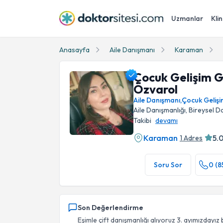
Uzmanlar
Klin
Anasayfa
Aile Danışmanı
Karaman
Çocuk Gelişim 
Özvarol
Aile Danışmanı
,
Çocuk Geliş
Aile Danışmanlığı, Bireysel D
Takibi
devamı
Karaman
5.
1 Adres
Çocuk Gelişim Gökçen Özden Özvarol Profil 
Soru Sor
0 (8
Son Değerlendirme
Eşimle çift danışmanlığı alıyoruz 3. ayımızdayı