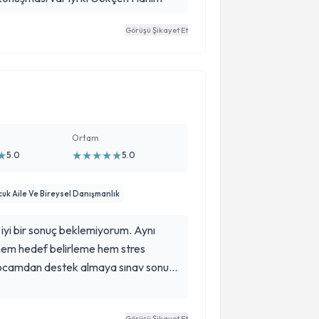
Görüşü Şikayet Et
Ortam
★
★
★
★
★
★
5.0
5.0
k Aile Ve Bireysel Danışmanlık
 iyi bir sonuç beklemiyorum. Aynı
hem hedef belirleme hem stres
hocamdan destek almaya sınav sonuna
arar verdim gayet memnunum ihtiyaç
n süreç kolaylaşıyor iyi geliyor.
Görüşü Şikayet Et