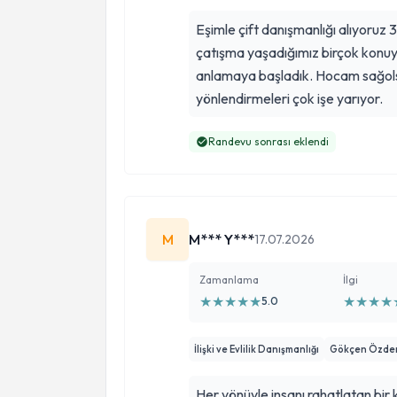
Eşimle çift danışmanlığı alıyoru
çatışma yaşadığımız birçok konuyu
anlamaya başladık. Hocam sağol
yönlendirmeleri çok işe yarıyor.
Randevu sonrası eklendi
M
M*** Y***
17.07.2026
Zamanlama
İlgi
★
★
★
★
★
★
★
★
★
5.0
İlişki ve Evlilik Danışmanlığı
Gökçen Özden 
Her yönüyle insanı rahatlatan bir