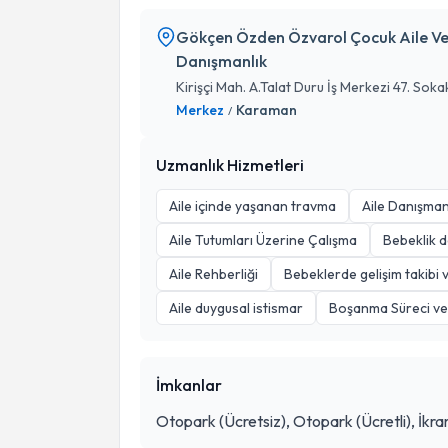
Gökçen Özden Özvarol Çocuk Aile Ve 
Danışmanlık
Kirişçi Mah. A.Talat Duru İş Merkezi 47. Soka
Merkez
Karaman
/
Uzmanlık Hizmetleri
Aile içinde yaşanan travma
Aile Danışman
Aile Tutumları Üzerine Çalışma
Bebeklik 
Aile Rehberliği
Bebeklerde gelişim takibi 
Aile duygusal istismar
Boşanma Süreci v
İmkanlar
Otopark (Ücretsiz), Otopark (Ücretli), İkr