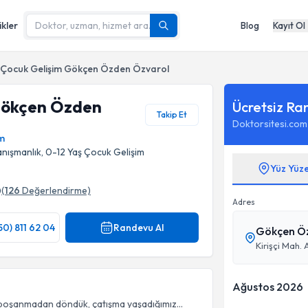
ikler
Blog
Kayıt Ol
Çocuk Gelişim Gökçen Özden Özvarol
Gökçen Özden
Ücretsiz Ra
Takip Et
Doktorsitesi.com
im
anışmanlık, 0-12 Yaş Çocuk Gelişim
Yüz Yüz
0
(
126
Değerlendirme)
Fotoğrafı
Adres
50) 811 62 04
Randevu Al
Kirişçi Mah. 
Ağustos 2026
z boşanmadan döndük, çatışma yaşadığımız...