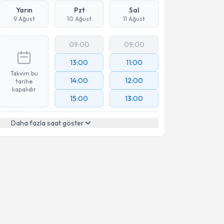
Yarın
Pzt
Sal
9 Ağust
10 Ağust
11 Ağust
09:00
09:00
13:00
11:00
Takvim bu
14:00
12:00
tarihe
kapalıdır
15:00
13:00
Daha fazla saat göster