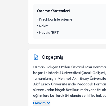
Ödeme Yöntemleri
•
Kredi kartı ile ödeme
•
Nakit
•
Havale/EFT
Özgeçmiş
Uzman Gökçen Özden Özvarol 1984 Karaman d
başarı ile İstanbul Üniversitesi Çocuk Gelişi
tamamlamıştır.Mehmet Akif Ersoy Üniversite
Akif Ersoy Üniversitesinde Pedagojik Formasy
sürece kadar birçok özel kurumda yönetici ola
eğitimlere katılarak 54 alanda sertifika hak sa
Devamı