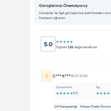
Görüşlerinizi Önemsiyoruz
Uzmanlar ile ilgili görüşlerinizi belirtmeden ön
fazlasını öğrenin.
★
★
★
★
★
5.0
Toplam
126
değerlendirme
C
C*** K***
18.07.2026
Zamanlama
İlgi
★
★
★
★
★
★
★
★
★
5.0
Çift Danışmanlığı
Gökçen Özden Özvarol 