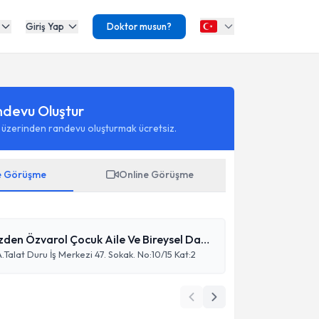
Giriş Yap
Doktor musun?
ndevu Oluştur
 üzerinden randevu oluşturmak ücretsiz.
e Görüşme
Online Görüşme
Gökçen Özden Özvarol Çocuk Aile Ve Bireysel Danışmanlık
A.Talat Duru İş Merkezi 47. Sokak. No:10/15 Kat:2