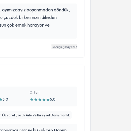
z 3. ayımızdayız boşanmadan döndük,
 çözdük birbirimizin dilinden
sun çok emek harcıyor ve
Görüşü Şikayet Et
Ortam
★
★
★
★
★
★
5.0
5.0
Özvarol Çocuk Aile Ve Bireysel Danışmanlık
 konuşması var iyi ki Gökçen Hanım