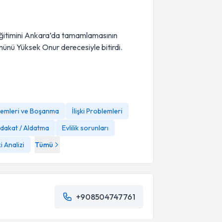
 eğitimini Ankara’da tamamlamasının
münü Yüksek Onur derecesiyle bitirdi.
blemleri ve Boşanma
İlişki Problemleri
Sadakat / Aldatma
Evlilik sorunları
ki Analizi
Tümü
+908504747761