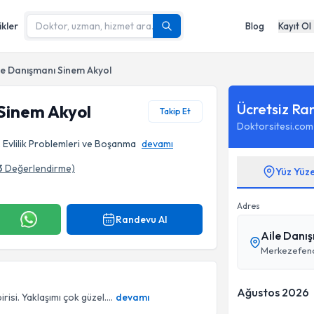
ikler
Blog
Kayıt Ol
le Danışmanı Sinem Akyol
Ücretsiz Ra
Sinem Akyol
Takip Et
Doktorsitesi.com
, Evlilik Problemleri ve Boşanma
devamı
3
Değerlendirme)
Yüz Yüz
Adres
Randevu Al
Aile Danı
Merkezefend
Ağustos 2026
isi. Yaklaşımı çok güzel....
devamı