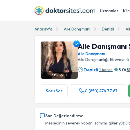
Uzmanlar
Klin
Anasayfa
Aile Danışmanı
Denizli
Ai
Aile Danışmanı 
Aile Danışmanı
Aile Danışmanlığı, Ebeveynlik
Denizli
5.0
1 Adres
(
8
5
Fotoğraf
Aile Danışmanı Sinem Akyol Profil Fotoğrafı
Soru Sor
0 (850) 474 77 61
Son Değerlendirme
Mesleğinin severek yapan, samimi, güler yüzlü bir