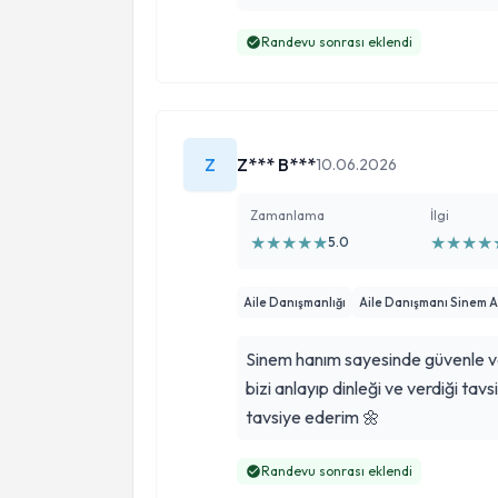
Randevu sonrası eklendi
Z
Z*** B***
10.06.2026
Zamanlama
İlgi
★
★
★
★
★
★
★
★
★
5.0
Aile Danışmanlığı
Aile Danışmanı Sinem A
Sinem hanım sayesinde güvenle ve
bizi anlayıp dinleği ve verdiği ta
tavsiye ederim 🌼
Randevu sonrası eklendi