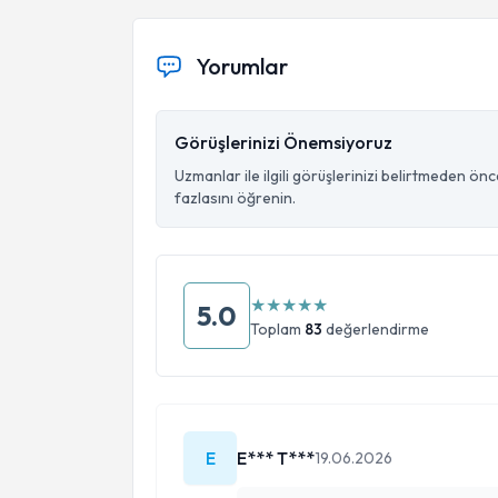
Yorumlar
Görüşlerinizi Önemsiyoruz
Uzmanlar ile ilgili görüşlerinizi belirtmeden ön
fazlasını öğrenin.
★
★
★
★
★
5.0
Toplam
83
değerlendirme
E
E*** T***
19.06.2026