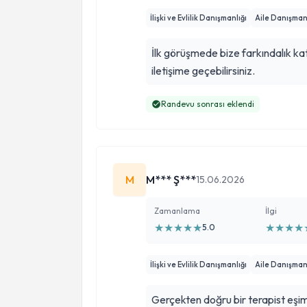
İlişki ve Evlilik Danışmanlığı
Aile Danışman
İlk görüşmede bize farkındalık k
iletişime geçebilirsiniz.
Randevu sonrası eklendi
M
M*** Ş***
15.06.2026
Zamanlama
İlgi
★
★
★
★
★
★
★
★
★
5.0
İlişki ve Evlilik Danışmanlığı
Aile Danışman
Gerçekten doğru bir terapist eş