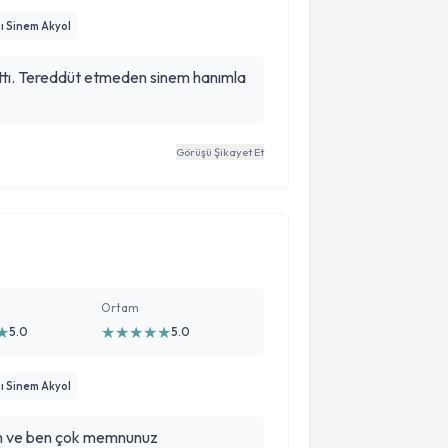
ı Sinem Akyol
attı. Tereddüt etmeden sinem hanımla
Görüşü Şikayet Et
Ortam
★
★
★
★
★
★
5.0
5.0
ı Sinem Akyol
im ve ben çok memnunuz