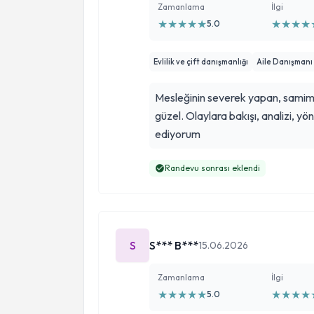
Zamanlama
İlgi
★
★
★
★
★
★
★
★
★
5.0
Evlilik ve çift danışmanlığı
Aile Danışmanı
Mesleğinin severek yapan, samimi, 
güzel. Olaylara bakışı, analizi, yön
ediyorum
Randevu sonrası eklendi
S
S*** B***
15.06.2026
Zamanlama
İlgi
★
★
★
★
★
★
★
★
★
5.0