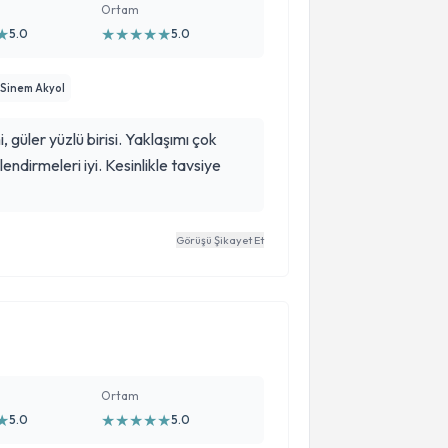
Ortam
★
★
★
★
★
★
5.0
5.0
 Sinem Akyol
güler yüzlü birisi. Yaklaşımı çok
lendirmeleri iyi. Kesinlikle tavsiye
Görüşü Şikayet Et
Ortam
★
★
★
★
★
★
5.0
5.0