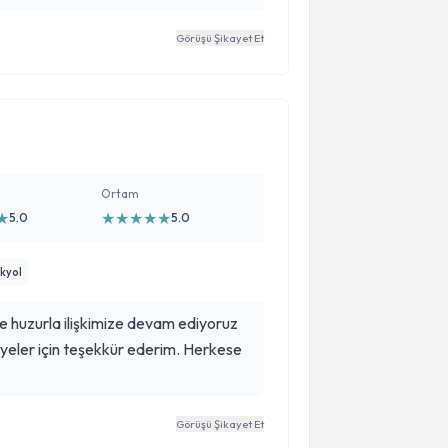
Görüşü Şikayet Et
Ortam
★
★
★
★
★
★
5.0
5.0
kyol
 huzurla ilişkimize devam ediyoruz
vsiyeler için teşekkür ederim. Herkese
Görüşü Şikayet Et