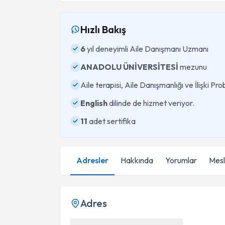
Hızlı Bakış
6
yıl deneyimli Aile Danışmanı Uzmanı
ANADOLU ÜNİVERSİTESİ
mezunu
Aile terapisi, Aile Danışmanlığı ve İlişki P
English
dilinde de hizmet veriyor.
11
adet sertifika
Adresler
Hakkında
Yorumlar
Mesle
Adres