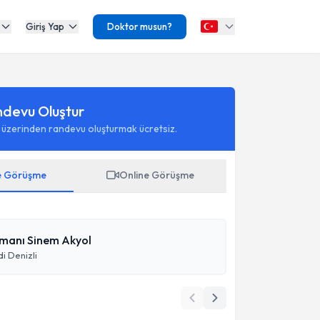
Giriş Yap
Doktor musun?
ndevu Oluştur
 üzerinden randevu oluşturmak ücretsiz.
e Görüşme
Online Görüşme
şmanı Sinem Akyol
i Denizli