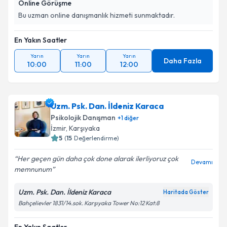
Online Görüşme
Bu uzman online danışmanlık hizmeti sunmaktadır.
En Yakın Saatler
Yarın
Yarın
Yarın
Daha Fazla
10:00
11:00
12:00
Uzm. Psk. Dan. İldeniz Karaca
Psikolojik Danışman
+
1
diğer
İzmir
,
Karşıyaka
5
(
15
Değerlendirme)
Her geçen gün daha çok done alarak ilerliyoruz çok
Devamı
memnunum
Uzm. Psk. Dan. İldeniz Karaca
Haritada Göster
Bahçelievler 1831/14.sok. Karşıyaka Tower No:12 Kat:8