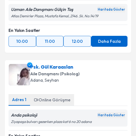
Uzman Aile Danışmanı Gülçin Taş
Haritada Göster
Atlas Demirler Plaza, Mustafa Kemal, 2146. Sk. No:14/19
En Yakın Saatler
10:00
11:00
12:00
Daha Fazla
Psk. Gül Karaaslan
Aile Danışmanı (Psikolog)
Adana
,
Seyhan
Adres
1
Online Görüşme
Anda psikoloji
Haritada Göster
Ziyapaşa bulvarı gezerken plaza kat 6 no 20 adana