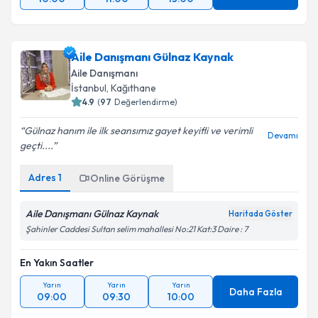
Daha Fazla
10:00
11:00
13:00
Aile Danışmanı Gülnaz Kaynak
Aile Danışmanı
İstanbul
,
Kağıthane
4.9
(
97
Değerlendirme)
Gülnaz hanım ile ilk seansımız gayet keyifli ve verimli
Devamı
geçti....
Adres
1
Online Görüşme
Aile Danışmanı Gülnaz Kaynak
Haritada Göster
Şahinler Caddesi Sultan selim mahallesi No:21 Kat:3 Daire : 7
En Yakın Saatler
Yarın
Yarın
Yarın
Daha Fazla
09:00
09:30
10:00