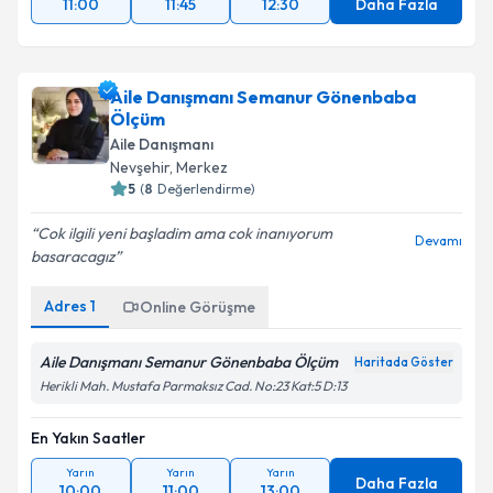
11:00
11:45
12:30
Daha Fazla
Aile Danışmanı Semanur Gönenbaba
Ölçüm
Aile Danışmanı
Nevşehir
,
Merkez
5
(
8
Değerlendirme)
Cok ilgili yeni başladim ama cok inanıyorum
Devamı
basaracagız
Adres
1
Online Görüşme
Aile Danışmanı Semanur Gönenbaba Ölçüm
Haritada Göster
Herikli Mah. Mustafa Parmaksız Cad. No:23 Kat:5 D:13
En Yakın Saatler
Yarın
Yarın
Yarın