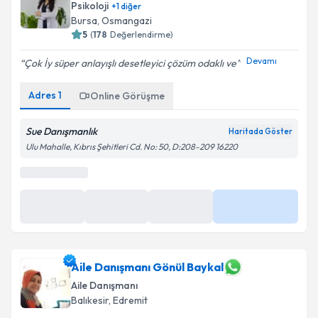
Psikoloji
+
1
diğer
Bursa
,
Osmangazi
5
(
178
Değerlendirme)
Devamı
Çok İy süper anlayışlı desetleyici çözüm odaklı ve
Adres
1
Online Görüşme
Sue Danışmanlık
Haritada Göster
Ulu Mahalle, Kıbrıs Şehitleri Cd. No: 50, D:208-209 16220
En Yakın Saatler
11 Ağu
11 Ağu
11 Ağu
Daha Fazla
10:00
11:00
12:00
Aile Danışmanı Gönül Baykal
Aile Danışmanı
Balıkesir
,
Edremit