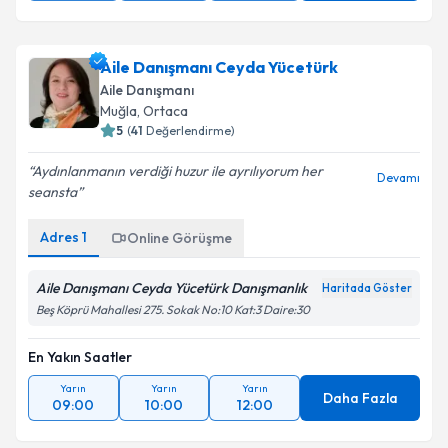
Aile Danışmanı Ceyda Yücetürk
Aile Danışmanı
Muğla
,
Ortaca
5
(
41
Değerlendirme)
Aydınlanmanın verdiği huzur ile ayrılıyorum her
Devamı
seansta
Adres
1
Online Görüşme
Aile Danışmanı Ceyda Yücetürk Danışmanlık
Haritada Göster
Beş Köprü Mahallesi 275. Sokak No:10 Kat:3 Daire:30
En Yakın Saatler
Yarın
Yarın
Yarın
Daha Fazla
09:00
10:00
12:00