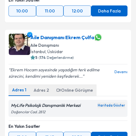
En Yakın Saatler
10:00
11:00
12:00
Daha Fazla
Aile Danışmanı Ekrem Çulfa
Aile Danışmanı
İstanbul
,
Üsküdar
5
(
174
Değerlendirme)
Ekrem Hocam sayesinde yaşadığım terk edilme
Devamı
sürecini, kendimi yeniden keşfederek...
Adres
1
Adres
2
Online Görüşme
MyLife Psikolojk Danışmanlık Merkezi
Haritada Göster
Doğancılar Cad. 2812
En Yakın Saatler