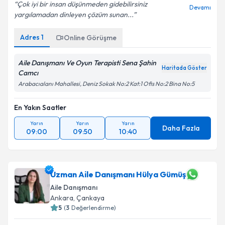
Çok iyi bir insan düşünmeden gidebilirsiniz
Devamı
yargılamadan dinleyen çözüm sunan...
Adres
1
Online Görüşme
Aile Danışmanı Ve Oyun Terapisti Sena Şahin
Haritada Göster
Camcı
Arabacıalanı Mahallesi, Deniz Sokak No:2 Kat:1 Ofis No:2 Bina No:5
En Yakın Saatler
Yarın
Yarın
Yarın
Daha Fazla
09:00
09:50
10:40
Uzman Aile Danışmanı Hülya Gümüş
Aile Danışmanı
Ankara
,
Çankaya
5
(
3
Değerlendirme)