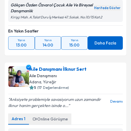
Gökçen Özden Özvarol Çocuk Aile Ve Bireysel
Haritada Göster
Danışmanlık
Kirişçi Mah. A.Talat Duru İş Merkezi 47. Sokak. No:10/15 Kat:2
En Yakın Saatler
Yarın
Yarın
Yarın
Daha Fazla
13:00
14:00
15:00
Aile Danışmanı İlknur Sert
Aile Danışmanı
Adana
,
Yüreğir
5
(
17
Değerlendirme)
Anksiyete problemiyle savasiyorum uzun zamandir
Devamı
ilknur hanim gerçekten isinde o...
Adres
1
Online Görüşme