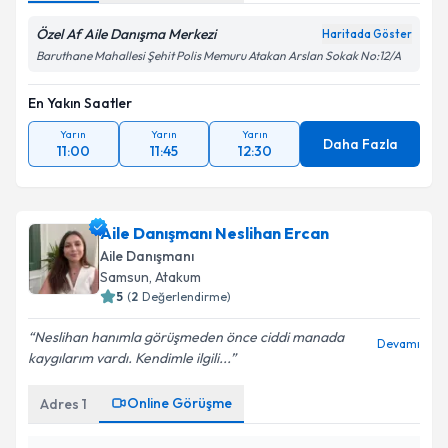
Özel Af Aile Danışma Merkezi
Haritada Göster
Baruthane Mahallesi Şehit Polis Memuru Atakan Arslan Sokak No:12/A
En Yakın Saatler
Yarın
Yarın
Yarın
Daha Fazla
11:00
11:45
12:30
Aile Danışmanı Neslihan Ercan
Aile Danışmanı
Samsun
,
Atakum
5
(
2
Değerlendirme)
Neslihan hanımla görüşmeden önce ciddi manada
Devamı
kaygılarım vardı. Kendimle ilgili...
Online Görüşme
Adres
1