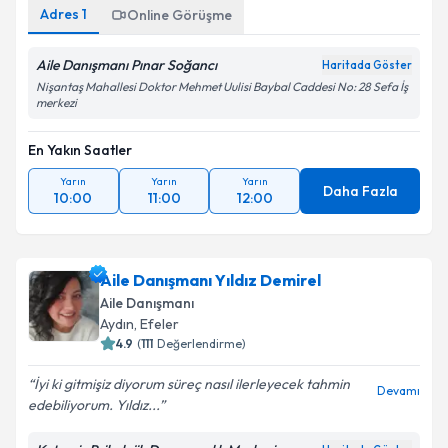
Adres
1
Online Görüşme
Aile Danışmanı Pınar Soğancı
Haritada Göster
Nişantaş Mahallesi Doktor Mehmet Uulisi Baybal Caddesi No: 28 Sefa İş
merkezi
En Yakın Saatler
Yarın
Yarın
Yarın
Daha Fazla
10:00
11:00
12:00
Aile Danışmanı Yıldız Demirel
Aile Danışmanı
Aydın
,
Efeler
4.9
(
111
Değerlendirme)
İyi ki gitmişiz diyorum süreç nasıl ilerleyecek tahmin
Devamı
edebiliyorum. Yıldız...