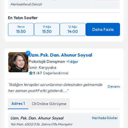
Merkezefendi Denizli
En Yakın Saatler
Yarın
11 Ağu
12 Ağu
Daha Fazla
15:30
15:30
14:00
Uzm. Psk. Dan. Ahunur Soysal
Psikolojik Danışman
+
1
diğer
İzmir
,
Karşıyaka
5
(
67
Değerlendirme)
Aldığım terapiler sorunlarımın üstesinden gelmemde
Devamı
her zaman pozitif etki gösterdi....
Adres
1
Online Görüşme
Uzm. Psk. Dan. Ahunur Soysal
Haritada Göster
Yalı Mah. 6502/3 Sk. Zehra Ofis Mavişehir