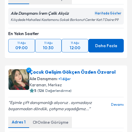
Metni
'ni okudum ve kişisel verilerimin belirtilen
kapsamda işlenmesini kabul ediyorum.
Aile Danışmanı İrem Çelik Akyüz
Haritada Göster
Kılıçdede Mahallesi Kastamonu Sokak Borkonut Center Kat:7 Daire:99
Takvim Talebini Gönder
En Yakın Saatler
11 Ağu
11 Ağu
11 Ağu
Daha Fazla
09:00
10:30
12:00
Çocuk Gelişim Gökçen Özden Özvarol
Aile Danışmanı
+
1
diğer
Karaman
,
Merkez
5
(
126
Değerlendirme)
Eşimle çift danışmanlığı alıyoruz . ayımızdayız
Devamı
boşanmadan döndük, çatışma yaşadığımız...
Adres
1
Online Görüşme