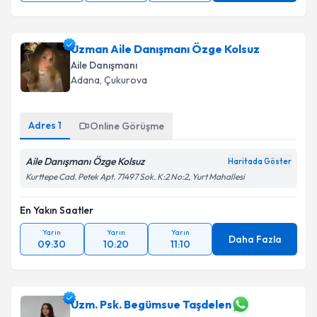
Uzman Aile Danışmanı Özge Kolsuz
Aile Danışmanı
Adana
,
Çukurova
Adres
1
Online Görüşme
Aile Danışmanı Özge Kolsuz
Haritada Göster
Kurttepe Cad. Petek Apt. 71497 Sok. K:2 No:2, Yurt Mahallesi
En Yakın Saatler
Yarın
Yarın
Yarın
Daha Fazla
09:30
10:20
11:10
Uzm. Psk. Begümsue Taşdelen