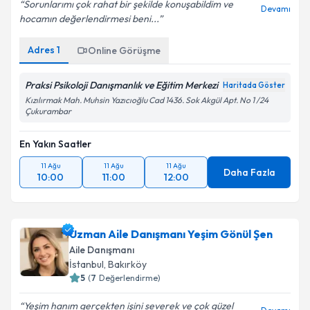
Sorunlarımı çok rahat bir şekilde konuşabildim ve
Devamı
hocamın değerlendirmesi beni...
Adres
1
Online Görüşme
Praksi Psikoloji Danışmanlık ve Eğitim Merkezi
Haritada Göster
Kızılırmak Mah. Muhsin Yazıcıoğlu Cad 1436. Sok Akgül Apt. No 1 /24
Çukurambar
En Yakın Saatler
11 Ağu
11 Ağu
11 Ağu
Daha Fazla
10:00
11:00
12:00
Uzman Aile Danışmanı Yeşim Gönül Şen
Aile Danışmanı
İstanbul
,
Bakırköy
5
(
7
Değerlendirme)