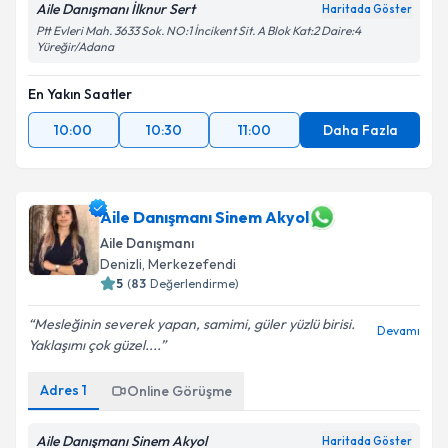
Aile Danışmanı İlknur Sert
Haritada Göster
Ptt Evleri Mah. 3633 Sok. NO:1 İncikent Sit. A Blok Kat:2 Daire:4
Yüreğir/Adana
En Yakın Saatler
10:00
10:30
11:00
Daha Fazla
Aile Danışmanı Sinem Akyol
Aile Danışmanı
Denizli
,
Merkezefendi
5
(
83
Değerlendirme)
Mesleğinin severek yapan, samimi, güler yüzlü birisi.
Devamı
Yaklaşımı çok güzel....
Adres
1
Online Görüşme
Aile Danışmanı Sinem Akyol
Haritada Göster