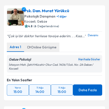
Psk. Dan. Murat Yürükcü
Psikolojik Danışman
+
1
diğer
Kocaeli
,
Gebze
4.8
(
6
Değerlendirme)
Devamı
Çok iyi bir doktor herkese tavsiye ederim. . . Kısa...
Adres
1
Online Görüşme
Gebze Psikoloji
Haritada Göster
İstasyon Mah. Şehit Mücahir Okur Cad. 1406/1 Sok. No : 2A Gebze /
Kocaeli
En Yakın Saatler
Yarın
11 Ağu
11 Ağu
Daha Fazla
15:00
14:00
15:00