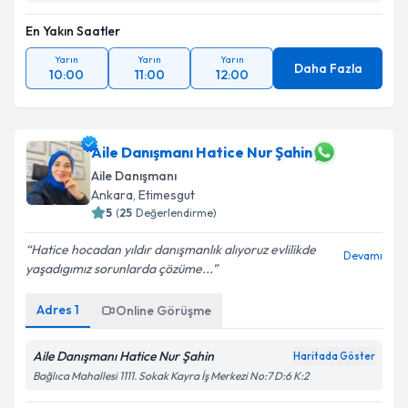
En Yakın Saatler
Yarın
Yarın
Yarın
Daha Fazla
10:00
11:00
12:00
Aile Danışmanı Hatice Nur Şahin
Aile Danışmanı
Ankara
,
Etimesgut
5
(
25
Değerlendirme)
Hatice hocadan yıldır danışmanlık alıyoruz evlilikde
Devamı
yaşadıgımız sorunlarda çözüme...
Adres
1
Online Görüşme
Aile Danışmanı Hatice Nur Şahin
Haritada Göster
Bağlıca Mahallesi 1111. Sokak Kayra İş Merkezi No:7 D:6 K:2