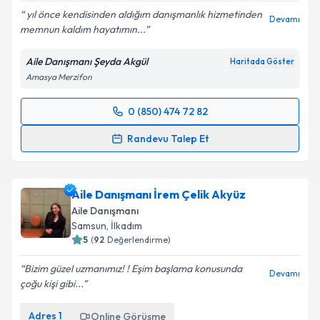
yıl önce kendisinden aldığım danışmanlık hizmetinden
Devamı
memnun kaldım hayatımın...
Aile Danışmanı Şeyda Akgül
Haritada Göster
Amasya Merzifon
0 (850) 474 72 82
Randevu Takvimi Talebi
Randevu Talep Et
Aile Danışmanı Şeyda Akgül
için randevu takvimi
talebi oluşturun. Size bu uzmandan randevu almanız
Aile Danışmanı İrem Çelik Akyüz
için bir takvim hazırlandığında e-posta ile
bilgilendireceğiz.
Aile Danışmanı
Samsun
,
İlkadım
E-posta Adresiniz
5
(
92
Değerlendirme)
Bizim güzel uzmanımız! ! Eşim başlama konusunda
Devamı
çoğu kişi gibi...
Kişisel verilerimin işlenmesine ilişkin
Aydınlatma
Adres
1
Online Görüşme