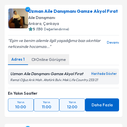
Uzman Aile Danışmanı Gamze Akyol Fırat
Aile Danışmanı
Ankara
,
Çankaya
5
(
130
Değerlendirme)
Eşim ve benim ailemle ilgili yaşadığımız bazı sıkıntılar
Devamı
neticesinde hocamıza...
Adres
1
Online Görüşme
Uzman Aile Danışmanı Gamze Akyol Fırat
Haritada Göster
Remzi Oğuz Arık Mah. Atatürk Bulv. Mek Life Country 233/21
En Yakın Saatler
Yarın
Yarın
Yarın
Daha Fazla
10:00
11:00
12:00