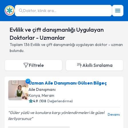
Doktor, klinik ara...
Evlilik ve çift danışmanlığı Uygulayan
Doktorlar - Uzmanlar
Toplam
136
Evlilik ve çift danışmanlığı
uygulayan doktor - uzman
bulundu.
Filtrele
Akıllı Sıralama
Uzman Aile Danışmanı Gülsen Bilgeç
Aile Danışmanı
Konya
,
Meram
4.9
(
108
Değerlendirme)
Güler yüzlü ve konulara karşı yönlendirmeleri ile güzel
Devamı
ilerliyorsunuz