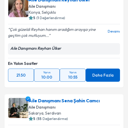
Aile Danışmanı Reyhan Ülker
Aile Danışmanı
Konya
,
Selçuklu
5
(
1
Değerlendirme)
Çok güzeldi Reyhan hanım aradığım arayışa yine
Devamı
geçtim çok mutluyum...
Aile Danışmanı Reyhan Ülker
En Yakın Saatler
Yarın
Yarın
21:50
Daha Fazla
10:00
10:55
Aile Danışmanı Sena Şahin Camcı
Aile Danışmanı
Sakarya
,
Serdivan
5
(
55
Değerlendirme)