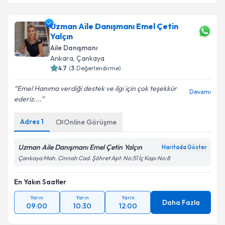
Uzman Aile Danışmanı Emel Çetin
Yalçın
Aile Danışmanı
Ankara
,
Çankaya
4.7
(
3
Değerlendirme)
Emel Hanıma verdiği destek ve ilgi için çok teşekkür
Devamı
ederiz....
Adres
1
Online Görüşme
Uzman Aile Danışmanı Emel Çetin Yalçın
Haritada Göster
Çankaya Mah. Cinnah Cad. Şöhret Apt. No:51 İç Kapı No:8
En Yakın Saatler
Yarın
Yarın
Yarın
Daha Fazla
09:00
10:30
12:00