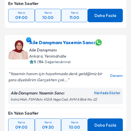
En Yakın Saatler
Yarın
Yarın
Yarın
Daha Fazla
09:00
10:00
11:00
Aile Danışmanı Yasemin Sancı
Aile Danışmanı
Ankara
,
Yenimahalle
5
(
154
Değerlendirme)
Yasemin hanım için hayatımızda denk geldiğimiz bir
Devamı
şans diyebilirim Gerçekten çok...
Aile Danışmanı Yasemin Sancı
Haritada Göster
İnönü Mah. FSM Bulv. 412/A Vega Cad. AVM A Blok No :22
En Yakın Saatler
Yarın
Yarın
Yarın
Daha Fazla
09:00
09:30
10:00