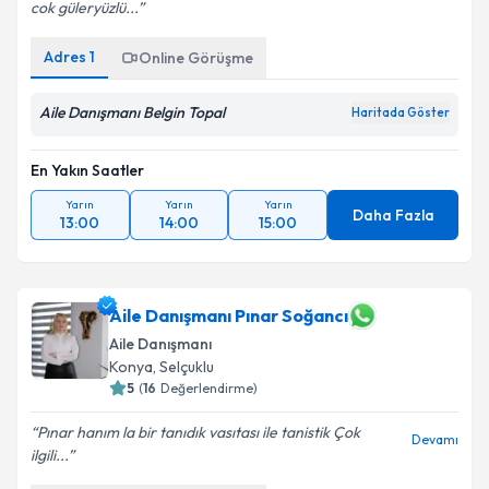
Devamı
cok güleryüzlü...
Adres
1
Online Görüşme
Aile Danışmanı Belgin Topal
Haritada Göster
En Yakın Saatler
Yarın
Yarın
Yarın
Daha Fazla
13:00
14:00
15:00
Aile Danışmanı Pınar Soğancı
Aile Danışmanı
Konya
,
Selçuklu
5
(
16
Değerlendirme)
Pınar hanım la bir tanıdık vasıtası ile tanistik Çok
Devamı
ilgili...