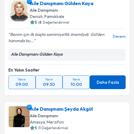
Aile Danışmanı Gülden Kaya
Aile Danışmanı
Denizli
,
Pamukkale
5
(
8
Değerlendirme)
Benim için ilk başta samimiyetlik önemliydi. Gül'den
Devamı
hanımda bu...
Aile Danışmanı Gülden Kaya
En Yakın Saatler
Yarın
Yarın
Yarın
Daha Fazla
09:00
09:30
10:00
Aile Danışmanı Şeyda Akgül
Aile Danışmanı
Amasya
,
Merzifon
5
(
1
Değerlendirme)