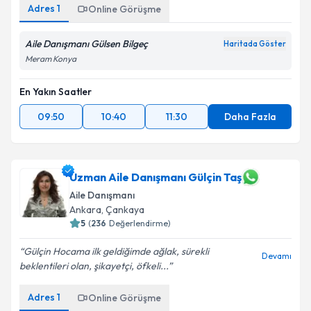
Adres
1
Online Görüşme
Aile Danışmanı Gülsen Bilgeç
Haritada Göster
Meram Konya
En Yakın Saatler
09:50
10:40
11:30
Daha Fazla
Uzman Aile Danışmanı Gülçin Taş
Aile Danışmanı
Ankara
,
Çankaya
5
(
236
Değerlendirme)
Gülçin Hocama ilk geldiğimde ağlak, sürekli
Devamı
beklentileri olan, şikayetçi, öfkeli...
Adres
1
Online Görüşme