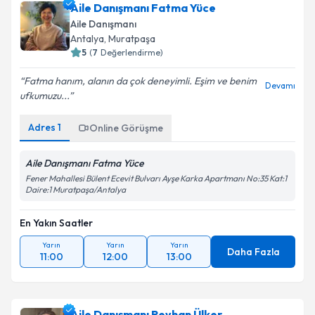
Aile Danışmanı Fatma Yüce
Aile Danışmanı
Antalya
,
Muratpaşa
5
(
7
Değerlendirme)
Fatma hanım, alanın da çok deneyimli. Eşim ve benim
Devamı
ufkumuzu...
Adres
1
Online Görüşme
Aile Danışmanı Fatma Yüce
Fener Mahallesi Bülent Ecevit Bulvarı Ayşe Karka Apartmanı No:35 Kat:1
Daire:1 Muratpaşa/Antalya
En Yakın Saatler
Yarın
Yarın
Yarın
Daha Fazla
11:00
12:00
13:00