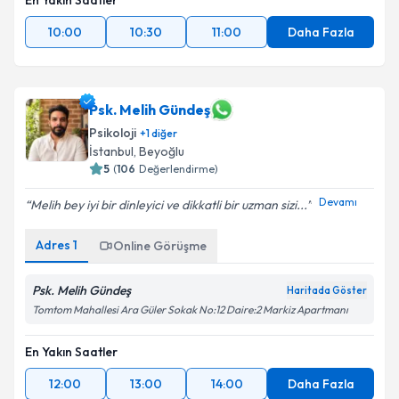
En Yakın Saatler
10:00
10:30
11:00
Daha Fazla
Psk. Melih Gündeş
Psikoloji
+
1
diğer
İstanbul
,
Beyoğlu
5
(
106
Değerlendirme)
Devamı
Melih bey iyi bir dinleyici ve dikkatli bir uzman sizi...
Adres
1
Online Görüşme
Psk. Melih Gündeş
Haritada Göster
Tomtom Mahallesi Ara Güler Sokak No:12 Daire:2 Markiz Apartmanı
En Yakın Saatler
12:00
13:00
14:00
Daha Fazla