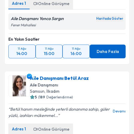
Adres
1
Online Görüşme
Aile Danışmanı Yonca Sargın
Haritada Göster
Fener Mahallesi
En Yakın Saatler
11 Ağu
11 Ağu
11 Ağu
Daha Fazla
14:00
15:00
16:00
Aile Danışmanı Betül Araz
Aile Danışmanı
Samsun
,
İlkadım
5
(
189
Değerlendirme)
Betül hanım mesleğinde yeterli donanıma sahip, güler
Devamı
yüzlü, izahları mükemmel...
Adres
1
Online Görüşme