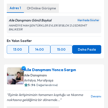
Adres
1
Online Görüşme
Aile Danışmanı Gönül Baykal
Haritada Göster
HAMİDİYE MAH ŞENTÜRKLER EVLERİ B1 BLOK D:2 EDREMİT
BALIKESİR
En Yakın Saatler
13:00
14:00
15:00
Daha Fazla
Aile Danışmanı Yonca Sargın
Aile Danışmanı
Antalya
,
Muratpaşa
5
(
96
Değerlendirme)
Eşimle iletişimimizin tamamen koptuğu ve tıkanma
Devamı
noktasına geldiğimiz bir dönemde...