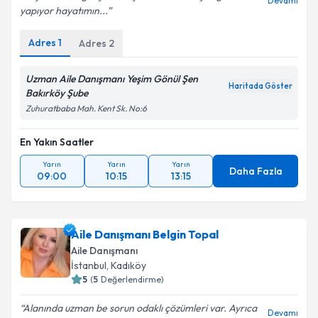
Yeşim hanım gerçekten işini severek ve çok güzel
Devamı
yapıyor hayatımın...
Adres
1
Adres
2
Uzman Aile Danışmanı Yeşim Gönül Şen
Haritada Göster
Bakırköy Şube
Zuhuratbaba Mah. Kent Sk. No:6
En Yakın Saatler
Yarın
Yarın
Yarın
Daha Fazla
09:00
10:15
13:15
Aile Danışmanı Belgin Topal
Aile Danışmanı
İstanbul
,
Kadıköy
5
(
5
Değerlendirme)
Alanında uzman be sorun odaklı çözümleri var. Ayrıca