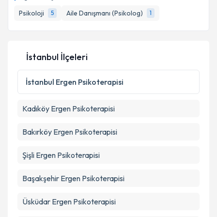
için bir takvim hazırlandığında e-posta ile
bilgilendireceğiz.
Psikoloji
Aile Danışmanı (Psikolog)
5
1
E-posta Adresiniz
İstanbul İlçeleri
Kişisel verilerimin işlenmesine ilişkin
Aydınlatma
İstanbul
Ergen Psikoterapisi
Metni
'ni okudum ve kişisel verilerimin belirtilen
kapsamda işlenmesini kabul ediyorum.
Kadıköy
Ergen Psikoterapisi
Takvim Talebini Gönder
Bakırköy
Ergen Psikoterapisi
Şişli
Ergen Psikoterapisi
Başakşehir
Ergen Psikoterapisi
Üsküdar
Ergen Psikoterapisi