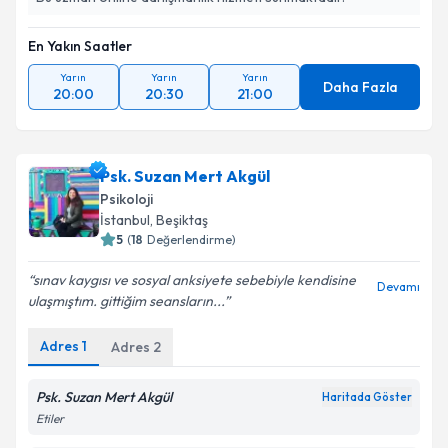
En Yakın Saatler
Yarın
Yarın
Yarın
Daha Fazla
20:00
20:30
21:00
Psk. Suzan Mert Akgül
Psikoloji
İstanbul
, Beşiktaş
5
(
18
Değerlendirme)
sınav kaygısı ve sosyal anksiyete sebebiyle kendisine
Devamı
ulaşmıştım. gittiğim seansların...
Adres
1
Adres
2
Psk. Suzan Mert Akgül
Haritada Göster
Etiler