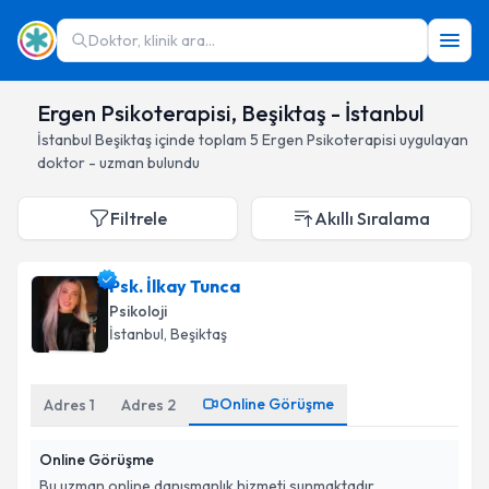
Doktor, klinik ara...
Ergen Psikoterapisi, Beşiktaş - İstanbul
İstanbul
Beşiktaş
içinde toplam
5
Ergen Psikoterapisi
uygulayan
doktor - uzman bulundu
Filtrele
Akıllı Sıralama
Psk. İlkay Tunca
Psikoloji
İstanbul
, Beşiktaş
Online Görüşme
Adres
1
Adres
2
Online Görüşme
Bu uzman online danışmanlık hizmeti sunmaktadır.