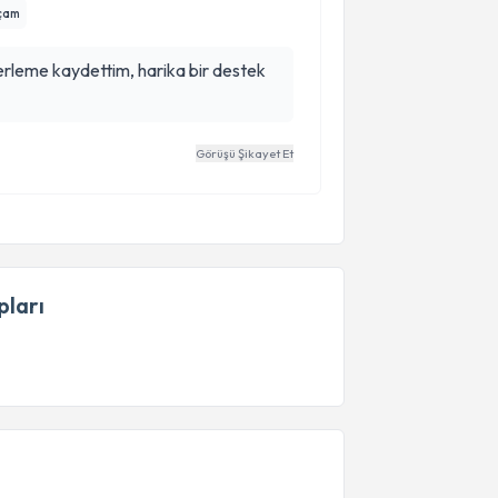
açam
erleme kaydettim, harika bir destek
Görüşü Şikayet Et
ları