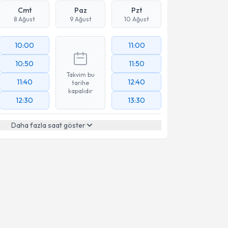
Cmt
Paz
Pzt
8 Ağust
9 Ağust
10 Ağust
10:00
11:00
10:50
11:50
Takvim bu
11:40
12:40
tarihe
kapalıdır
12:30
13:30
Daha fazla saat göster