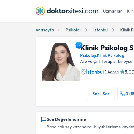
Uzmanlar
Klin
Anasayfa
Psikoloji
İstanbul
Klinik
Klinik Psikolog
Psikoloji
,
Klinik Psikolog
Aile ve Çift Terapisi, Bireyse
İstanbul
5.0
1 Adres
(
Klinik Psikolog Sena Alaçam Profil Fotoğrafı
Soru Sor
0 (8
Son Değerlendirme
Bana cok sey kazandirdi, buyuk ilerleme kaydett