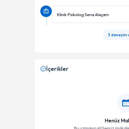
Klinik Psikolog Sena Alaçam
3 deneyim
İçerikler
Henüz Mak
Bu uzmana ait henüz makale