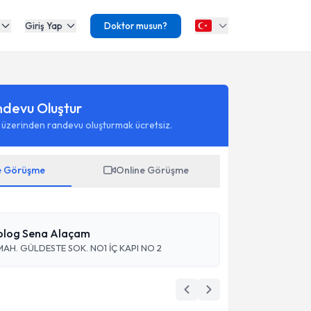
Giriş Yap
Doktor musun?
ndevu Oluştur
 üzerinden randevu oluşturmak ücretsiz.
e Görüşme
Online Görüşme
kolog Sena Alaçam
AH. GÜLDESTE SOK. NO1 İÇ KAPI NO 2