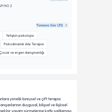
PI NO 2
Tümünü Gör (
31
)
Yetişkin psikolojisi
Psikodinamik Aile Terapisi
Çocuk ve ergen danışmanlığı
ara yönelik bireysel ve çift terapisi
ışanlarının duygusal, bilişsel ve ilişkisel
ngeli bir yaşam sürmelerine katkı sağlamayı