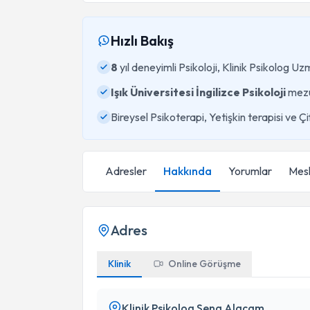
Hızlı Bakış
8
yıl deneyimli Psikoloji, Klinik Psikolog Uz
Işık Üniversitesi İngilizce Psikoloji
mez
Bireysel Psikoterapi, Yetişkin terapisi ve Ç
Adresler
Hakkında
Yorumlar
Mesl
Adres
Klinik
Online Görüşme
Klinik Psikolog Sena Alaçam