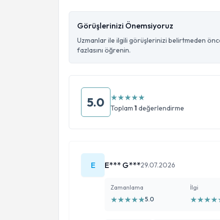
Görüşlerinizi Önemsiyoruz
Uzmanlar ile ilgili görüşlerinizi belirtmeden ön
fazlasını öğrenin.
★
★
★
★
★
5.0
Toplam
1
değerlendirme
E
E*** G***
29.07.2026
Zamanlama
İlgi
★
★
★
★
★
★
★
★
★
5.0