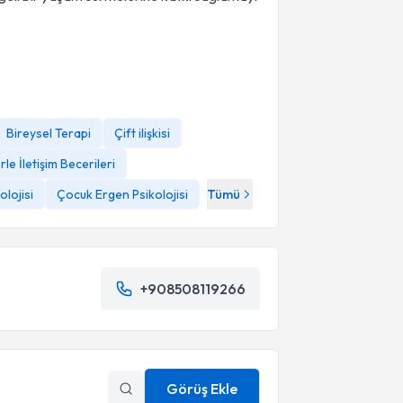
Bireysel Terapi
Çift ilişkisi
rle İletişim Becerileri
lojisi
Çocuk Ergen Psikolojisi
Tümü
+908508119266
Görüş Ekle