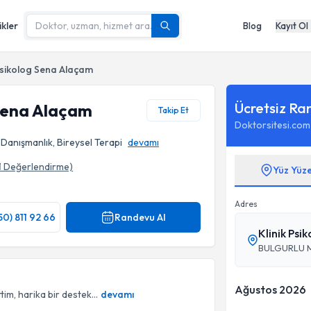
ikler
Blog
Kayıt Ol
 Psikolog Sena Alaçam
Ücretsiz Ra
 Sena Alaçam
Takip Et
Doktorsitesi.com
l Danışmanlık, Bireysel Terapi
devamı
1
Değerlendirme)
Yüz Yüz
Adres
50) 811 92 66
Randevu Al
Klinik Psi
BULGURLU M
Ağustos 2026
im, harika bir destek...
devamı