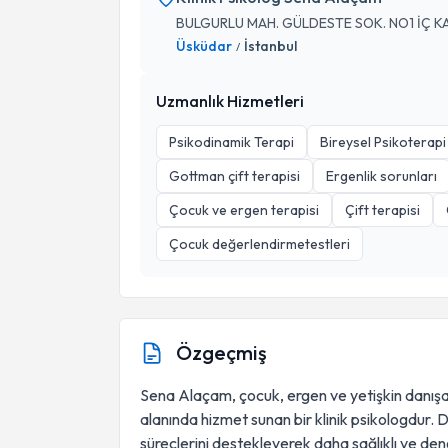
BULGURLU MAH. GÜLDESTE SOK. NO1 İÇ KA
Üsküdar
İstanbul
/
Uzmanlık Hizmetleri
Psikodinamik Terapi
Bireysel Psikoterapi
Gottman çift terapisi
Ergenlik sorunları
Çocuk ve ergen terapisi
Çift terapisi
Çocuk değerlendirmetestleri
Özgeçmiş
Sena Alaçam, çocuk, ergen ve yetişkin danışanl
alanında hizmet sunan bir klinik psikologdur. Dan
süreçlerini destekleyerek daha sağlıklı ve de