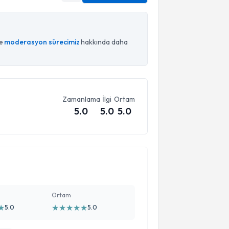
ce
moderasyon sürecimiz
hakkında daha
Zamanlama
İlgi
Ortam
5.0
5.0
5.0
Ortam
★
★
★
★
★
★
5.0
5.0