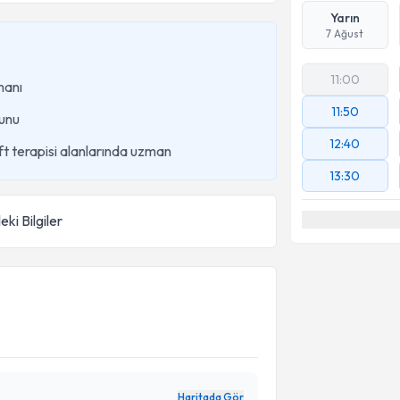
Yarın
7 Ağust
11:00
manı
11:50
unu
12:40
ift terapisi alanlarında uzman
13:30
eki Bilgiler
Haritada Gör