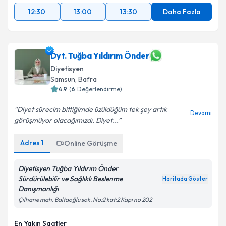
12:30
13:00
13:30
Daha Fazla
Dyt. Tuğba Yıldırım Önder
Diyetisyen
Samsun
, Bafra
4.9
(
6
Değerlendirme)
Diyet sürecim bittiğimde üzüldüğüm tek şey artık
Devamı
görüşmüyor olacağımızdı. Diyet...
Adres
1
Online Görüşme
Diyetisyen Tuğba Yıldırım Önder
Sürdürülebilir ve Sağlıklı Beslenme
Haritada Göster
Danışmanlığı
Çilhane mah. Baltaoğlu sok. No:2 kat:2 Kapı no 202
En Yakın Saatler