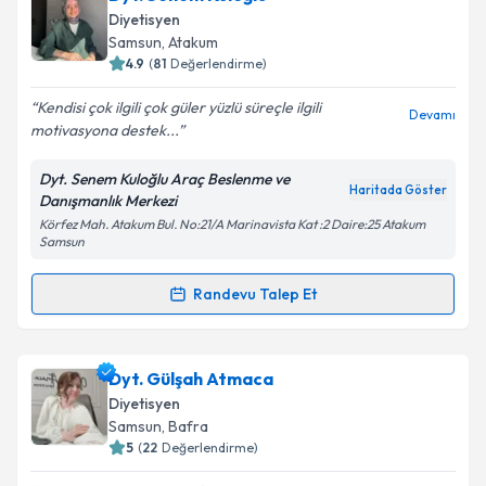
talebi oluşturun. Size bu uzmandan randevu almanız
Diyetisyen
için bir takvim hazırlandığında e-posta ile
Samsun
, Atakum
bilgilendireceğiz.
4.9
(
81
Değerlendirme)
E-posta Adresiniz
Kendisi çok ilgili çok güler yüzlü süreçle ilgili
Devamı
motivasyona destek...
Dyt. Senem Kuloğlu Araç Beslenme ve
Haritada Göster
Danışmanlık Merkezi
Kişisel verilerimin işlenmesine ilişkin
Aydınlatma
Körfez Mah. Atakum Bul. No:21/A Marinavista Kat :2 Daire:25 Atakum
Metni
'ni okudum ve kişisel verilerimin belirtilen
Samsun
kapsamda işlenmesini kabul ediyorum.
Randevu Talep Et
Randevu Takvimi Talebi
Takvim Talebini Gönder
Dyt. Senem Kuloğlu
için randevu takvimi talebi
Dyt. Gülşah Atmaca
oluşturun. Size bu uzmandan randevu almanız için bir
Diyetisyen
takvim hazırlandığında e-posta ile bilgilendireceğiz.
Samsun
, Bafra
5
(
22
Değerlendirme)
E-posta Adresiniz