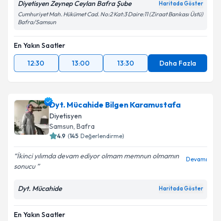
Diyetisyen Zeynep Ceylan Bafra Şube
Haritada Göster
Cumhuriyet Mah. Hükümet Cad. No:2 Kat:3 Daire:11 (Ziraat Bankası Üstü)
Bafra/Samsun
En Yakın Saatler
12:30
13:00
13:30
Daha Fazla
Dyt. Mücahide Bilgen Karamustafa
Diyetisyen
Samsun
, Bafra
4.9
(
145
Değerlendirme)
İkinci yılımda devam ediyor olmam memnun olmamın
Devamı
sonucu
Dyt. Mücahide
Haritada Göster
En Yakın Saatler