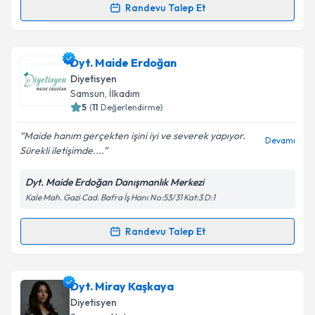
Randevu Talep Et
Randevu Takvimi Talebi
Takvim Talebini Gönder
Dyt. Zeynep Beyazarslan
için randevu takvimi talebi
Dyt. Maide Erdoğan
oluşturun. Size bu uzmandan randevu almanız için bir
Diyetisyen
takvim hazırlandığında e-posta ile bilgilendireceğiz.
Samsun
, İlkadım
5
(
11
Değerlendirme)
E-posta Adresiniz
Maide hanım gerçekten işini iyi ve severek yapıyor.
Devamı
Sürekli iletişimde....
Dyt. Maide Erdoğan Danışmanlık Merkezi
Kişisel verilerimin işlenmesine ilişkin
Aydınlatma
Kale Mah. Gazi Cad. Bafra İş Hanı No:53/31 Kat:3 D:1
Metni
'ni okudum ve kişisel verilerimin belirtilen
kapsamda işlenmesini kabul ediyorum.
Randevu Talep Et
Randevu Takvimi Talebi
Takvim Talebini Gönder
Dyt. Maide Erdoğan
için randevu takvimi talebi
Dyt. Miray Kaşkaya
oluşturun. Size bu uzmandan randevu almanız için bir
Diyetisyen
takvim hazırlandığında e-posta ile bilgilendireceğiz.