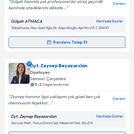
Gülşah hanımla çok profesyonel bir süreç geçirdik
Devamı
benimde istediklerimi dikkate...
Gülşah ATMACA
Haritada Göster
Kişisel verilerimin işlenmesine ilişkin
Aydınlatma
Tabakhane, Hacı İzzet Ağa Sk. Köprülüoğlu Apt No:2 K:1, 55400
Metni
'ni okudum ve kişisel verilerimin belirtilen
kapsamda işlenmesini kabul ediyorum.
Randevu Talep Et
Randevu Takvimi Talebi
Takvim Talebini Gönder
Dyt. Gülşah Atmaca
için randevu takvimi talebi
Dyt. Zeynep Beyazarslan
oluşturun. Size bu uzmandan randevu almanız için bir
Diyetisyen
takvim hazırlandığında e-posta ile bilgilendireceğiz.
Samsun
, Çarşamba
5
(
2
Değerlendirme)
E-posta Adresiniz
Zeynep hanımın ilgisi yaklaşımı çok güzel ben çok
Devamı
memnunum teşekkür...
Dyt. Zeynep Beyazarslan
Haritada Göster
Kişisel verilerimin işlenmesine ilişkin
Aydınlatma
Sarıcalı Mah. Yunus Emre Cad. Meserret Sok. No:2/4
Metni
'ni okudum ve kişisel verilerimin belirtilen
kapsamda işlenmesini kabul ediyorum.