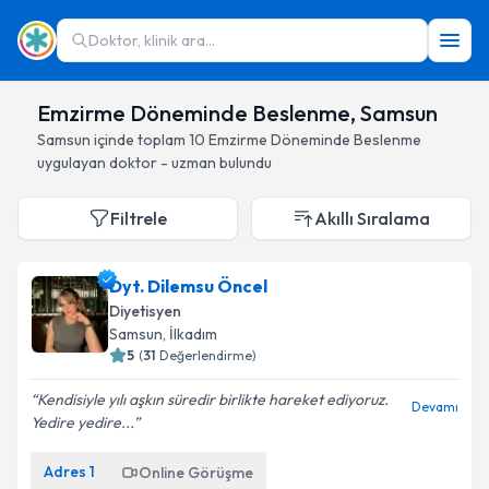
Doktor, klinik ara...
Emzirme Döneminde Beslenme, Samsun
Samsun
içinde toplam
10
Emzirme Döneminde Beslenme
uygulayan doktor - uzman bulundu
Filtrele
Akıllı Sıralama
Dyt. Dilemsu Öncel
Diyetisyen
Samsun
, İlkadım
5
(
31
Değerlendirme)
Kendisiyle yılı aşkın süredir birlikte hareket ediyoruz.
Devamı
Yedire yedire...
Adres
1
Online Görüşme