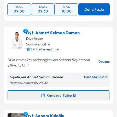
10 Ağu
10 Ağu
10 Ağu
Daha Fazla
09:00
09:30
10:00
Dyt. Ahmet Selman Duman
Diyetisyen
Samsun
, Bafra
5
(
1
Değerlendirme)
Kilo vermekte zorlandığım için Selman Bey'i tercih
Devamı
ettim, iyi ki...
Diyetisyen Ahmet Selman Duman
Haritada Göster
Hacınabi, Atatürk Blv. No:32
Randevu Talep Et
Randevu Takvimi Talebi
Dyt. Ahmet Selman Duman
için randevu takvimi
Dyt. Senem Kuloğlu