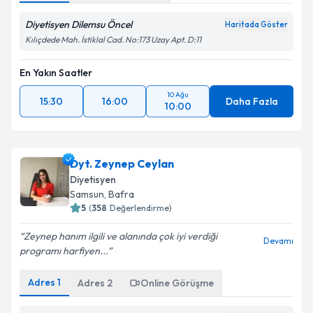
Diyetisyen Dilemsu Öncel
Haritada Göster
Kılıçdede Mah. İstiklal Cad. No:173 Uzay Apt. D:11
En Yakın Saatler
10 Ağu
15:30
16:00
Daha Fazla
10:00
Dyt. Zeynep Ceylan
Diyetisyen
Samsun
, Bafra
5
(
358
Değerlendirme)
Zeynep hanım ilgili ve alanında çok iyi verdiği
Devamı
programı harfiyen...
Adres
1
Adres
2
Online Görüşme