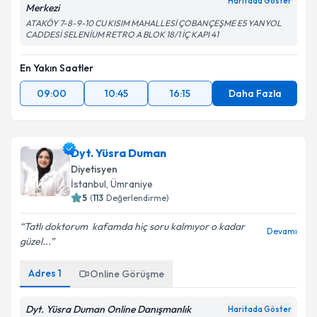
Haritada Göster
Merkezi
ATAKÖY 7-8-9-10 CU KISIM MAHALLESİ ÇOBANÇEŞME E5 YANYOL
CADDESİ SELENİUM RETRO A BLOK 18/1 İÇ KAPI 41
En Yakın Saatler
09:00
10:45
16:15
Daha Fazla
Dyt. Yüsra Duman
Diyetisyen
İstanbul
, Ümraniye
5
(
113
Değerlendirme)
Tatlı doktorum ️ kafamda hiç soru kalmıyor o kadar
Devamı
güzel...
Adres
1
Online Görüşme
Dyt. Yüsra Duman Online Danışmanlık
Haritada Göster