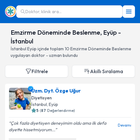
Doktor, klinik ara...
Emzirme Döneminde Beslenme, Eyüp -
İstanbul
İstanbul
Eyüp
içinde toplam
10
Emzirme Döneminde Beslenme
uygulayan doktor - uzman bulundu
Filtrele
Akıllı Sıralama
Uzm. Dyt. Özge Uğur
Diyetisyen
İstanbul
, Eyüp
5
(
87
Değerlendirme)
Çok fazla diyetisyen deneyimim oldu ama ilk defa
Devamı
diyette hissetmiyorum...