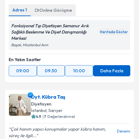
Adres
1
Online Görüşme
Fonksiyonel Tıp Diyetisyen Semanur Arık
Sağlıklı Beslenme Ve Diyet Danışmanlığı
Haritada Göster
Merkezi
Başak, Misstanbul Avm
En Yakın Saatler
09:00
09:30
10:00
Daha Fazla
Dyt. Kübra Taş
Diyetisyen
İstanbul
, Sarıyer
4.9
(
7
Değerlendirme)
Çok hanım yapıcı konuşmalar yapar kübra hanım,
Devamı
süreç ile ilgili...