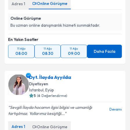
Online Görüşme
Adres
1
Online Görüşme
Bu uzman online danışmanlık hizmeti sunmaktadır.
En Yakın Saatler
11 Ağu
11 Ağu
11 Ağu
Daha Fazla
08:00
08:30
09:00
Dyt. İlayda Ayyıldız
Diyetisyen
İstanbul
, Eyüp
5
(
6
Değerlendirme)
Sevgili İlayda hocamın ilgisi bilgisi ve uzmanlığı
Devamı
tartışılmaz. Yollarımız kesiştiği...
Adres
1
Online Görüşme