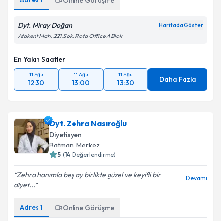
Adres
1
Online Görüşme
Dyt. Miray Doğan
Haritada Göster
Atakent Mah. 221.Sok. Rota Office A Blok
En Yakın Saatler
11 Ağu
11 Ağu
11 Ağu
Daha Fazla
12:30
13:00
13:30
Dyt. Zehra Nasıroğlu
Diyetisyen
Batman
, Merkez
5
(
14
Değerlendirme)
Zehra hanımla beş ay birlikte güzel ve keyifli bir
Devamı
diyet...
Adres
1
Online Görüşme