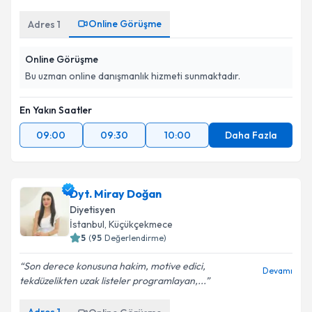
Online Görüşme
Adres
1
Online Görüşme
Bu uzman online danışmanlık hizmeti sunmaktadır.
En Yakın Saatler
09:00
09:30
10:00
Daha Fazla
Dyt. Miray Doğan
Diyetisyen
İstanbul
, Küçükçekmece
5
(
95
Değerlendirme)
Son derece konusuna hakim, motive edici,
Devamı
tekdüzelikten uzak listeler programlayan,...