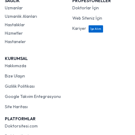
SAĞLIK
PROFESYONELLER
Uzmanlar
Doktorlar İçin
Uzmanlık Alanları
Web Siteniz İçin
Hastalıklar
Kariyer
İşe Alım
Hizmetler
Hastaneler
KURUMSAL
Hakkımızda
Bize Ulaşın
Gizlilik Politikası
Google Takvim Entegrasyonu
Site Haritası
PLATFORMLAR
Doktorsitesi.com