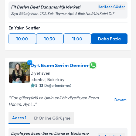
Fit Beslen Diyet Danışmanlığı Merkezi
Haritada Göster
Ziya Gökalp Mah. 1712. Sok. Teymur Apt. A Blok No:24/A Kat:4 D:7
En Yakın Saatler
10:00
10:30
11:00
Daha Fazla
Dyt. Ecem Serim Demirer
Diyetisyen
İstanbul
, Bakırköy
5
(
13
Değerlendirme)
Cok güleryüzlü ve işinin ehli bir diyetisyen Ecem
Devamı
Hanım. Ayni...
Adres
1
Online Görüşme
Diyetisyen Ecem Serim Demirer Beslenme