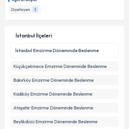
takvim hazırlandığında e-posta ile bilgilendireceğiz.
Diyetisyen
2
E-posta Adresiniz
İstanbul İlçeleri
Kişisel verilerimin işlenmesine ilişkin
Aydınlatma
Metni
'ni okudum ve kişisel verilerimin belirtilen
İstanbul
Emzirme Döneminde Beslenme
kapsamda işlenmesini kabul ediyorum.
Küçükçekmece
Emzirme Döneminde Beslenme
Takvim Talebini Gönder
Bakırköy
Emzirme Döneminde Beslenme
Kadıköy
Emzirme Döneminde Beslenme
Ataşehir
Emzirme Döneminde Beslenme
Beylikdüzü
Emzirme Döneminde Beslenme