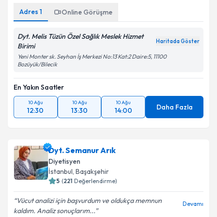
Adres
1
Online Görüşme
Dyt. Melis Tüzün Özel Sağlık Meslek Hizmet
Haritada Göster
Birimi
Yeni Monter sk. Seyhan İş Merkezi No:13 Kat:2 Daire:5, 11100
Bozüyük/Bilecik
En Yakın Saatler
10 Ağu
10 Ağu
10 Ağu
Daha Fazla
12:30
13:30
14:00
Dyt. Semanur Arık
Diyetisyen
İstanbul
, Başakşehir
5
(
221
Değerlendirme)
Vücut analizi için başvurdum ve oldukça memnun
Devamı
kaldım. Analiz sonuçlarım...