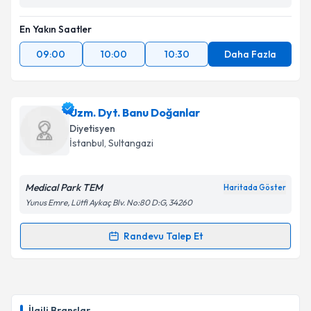
En Yakın Saatler
09:00
10:00
10:30
Daha Fazla
Uzm. Dyt. Banu Doğanlar
Diyetisyen
İstanbul
, Sultangazi
Medical Park TEM
Haritada Göster
Yunus Emre, Lütfi Aykaç Blv. No:80 D:G, 34260
Randevu Talep Et
Randevu Takvimi Talebi
Uzm. Dyt. Banu Doğanlar
için randevu takvimi talebi
oluşturun. Size bu uzmandan randevu almanız için bir
İlgili Branşlar