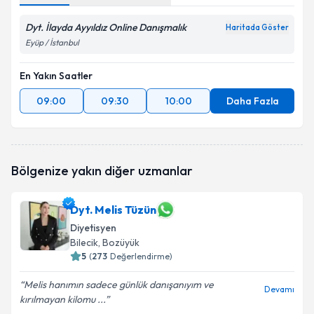
Dyt. İlayda Ayyıldız Online Danışmalık
Haritada Göster
Eyüp / İstanbul
En Yakın Saatler
09:00
09:30
10:00
Daha Fazla
Bölgenize yakın diğer uzmanlar
Dyt. Melis Tüzün
Diyetisyen
Bilecik
, Bozüyük
5
(
273
Değerlendirme)
Melis hanımın sadece günlük danışanıyım ve
Devamı
kırılmayan kilomu ...