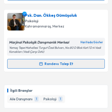
Uzm. Psk. Ezgi Lif
için randevu takvimi talebi
Psk. Dan. Ökkeş Gümüşoluk
oluşturun. Size bu uzmandan randevu almanız için bir
Psikoloji
takvim hazırlandığında e-posta ile bilgilendireceğiz.
Kahramanmaraş
, Merkez
E-posta Adresiniz
Marjinal Psikolojik Danışmanlık Merkezi
Haritada Göster
Yamaç Tepe Mahallesi Turgut Özal Bulvarı, No:80 D Blok Kat:1 D:4 Vadi
Konakları (Vadi Çarşı Üstü)
Kişisel verilerimin işlenmesine ilişkin
Aydınlatma
Randevu Talep Et
Metni
'ni okudum ve kişisel verilerimin belirtilen
Randevu Takvimi Talebi
kapsamda işlenmesini kabul ediyorum.
Psk. Dan. Ökkeş Gümüşoluk
için randevu takvimi
Takvim Talebini Gönder
talebi oluşturun. Size bu uzmandan randevu almanız
İlgili Branşlar
için bir takvim hazırlandığında e-posta ile
bilgilendireceğiz.
Aile Danışmanı
Psikoloji
1
1
E-posta Adresiniz