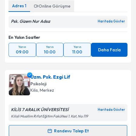
Adres
1
Online Görüşme
Psk. Gizem Nur Adsız
Haritada Göster
En Yakın Saatler
Yarın
Yarın
Yarın
Daha Fazla
09:00
10:00
11:00
Uzm. Psk. Ezgi Lif
Psikoloji
Kilis
, Merkez
KİLİS 7 ARALIK ÜNİVERSİTESİ
Haritada Göster
Kilisli Muallim Rıfat Eğitim Fakültesi 1. Kat, No:119
Randevu Talep Et
Randevu Takvimi Talebi