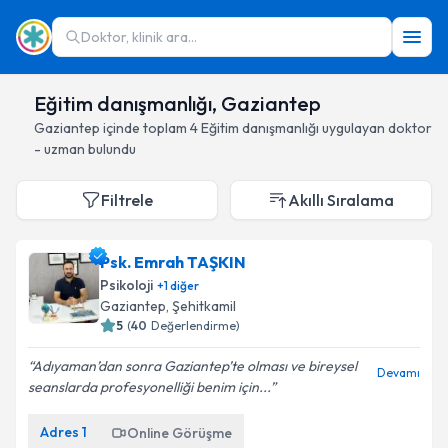
Doktor, klinik ara...
Eğitim danışmanlığı, Gaziantep
Gaziantep
içinde toplam
4
Eğitim danışmanlığı
uygulayan doktor
- uzman bulundu
Filtrele
Akıllı Sıralama
Psk. Emrah TAŞKIN
Psikoloji
+
1
diğer
Gaziantep
, Şehitkamil
5
(
40
Değerlendirme)
Adıyaman’dan sonra Gaziantep’te olması ve bireysel
Devamı
seanslarda profesyonelliği benim için...
Adres
1
Online Görüşme