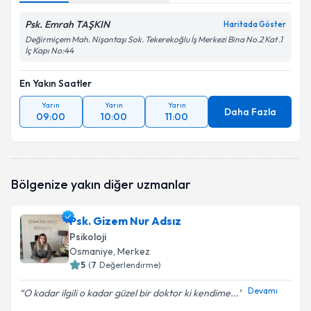
Psk. Emrah TAŞKIN
Haritada Göster
Değirmiçem Mah. Nişantaşı Sok. Tekerekoğlu İş Merkezi Bina No.2 Kat .1
İç Kapı No:44
En Yakın Saatler
Yarın
Yarın
Yarın
Daha Fazla
09:00
10:00
11:00
Bölgenize yakın diğer uzmanlar
Psk. Gizem Nur Adsız
Psikoloji
Osmaniye
, Merkez
5
(
7
Değerlendirme)
Devamı
O kadar ilgili o kadar güzel bir doktor ki kendime...