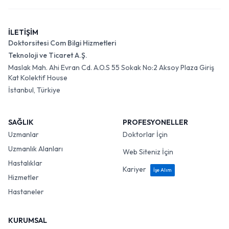
İLETİŞİM
Doktorsitesi Com Bilgi Hizmetleri
Teknoloji ve Ticaret A.Ş.
Maslak Mah. Ahi Evran Cd. A.O.S 55 Sokak No:2 Aksoy Plaza Giriş
Kat Kolektif House
İstanbul, Türkiye
SAĞLIK
PROFESYONELLER
Uzmanlar
Doktorlar İçin
Uzmanlık Alanları
Web Siteniz İçin
Hastalıklar
Kariyer
İşe Alım
Hizmetler
Hastaneler
KURUMSAL