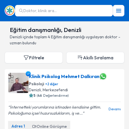
Doktor, klinik ara...
Eğitim danışmanlığı, Denizli
Denizli
içinde toplam
4
Eğitim danışmanlığı
uygulayan doktor -
uzman bulundu
Filtrele
Akıllı Sıralama
Klinik Psikolog Mehmet Dalkıran
Psikoloji
+
2
diğer
Denizli
, Merkezefendi
5
(
46
Değerlendirme)
İnternetteki yorumlarına istinaden kendisine gittim.
Devamı
Psikoloğuma içsel huzursuzluklarım, iş ve...
Adres
1
Online Görüşme