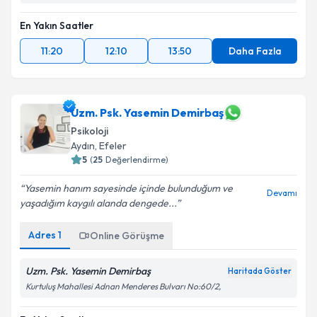
En Yakın Saatler
11:20
12:10
13:50
Daha Fazla
Uzm. Psk. Yasemin Demirbaş
Psikoloji
Aydın
, Efeler
5
(
25
Değerlendirme)
Yasemin hanım sayesinde içinde bulunduğum ve
Devamı
yaşadığım kaygılı alanda dengede...
Adres
1
Online Görüşme
Uzm. Psk. Yasemin Demirbaş
Haritada Göster
Kurtuluş Mahallesi Adnan Menderes Bulvarı No:60/2,