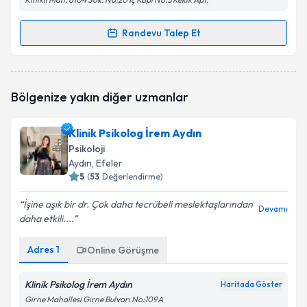
Randevu Talep Et
Randevu Takvimi Talebi
Psk. Fatmanur Çal
için randevu takvimi talebi
Bölgenize yakın diğer uzmanlar
oluşturun. Size bu uzmandan randevu almanız için bir
takvim hazırlandığında e-posta ile bilgilendireceğiz.
Klinik Psikolog İrem Aydın
E-posta Adresiniz
Psikoloji
Aydın
, Efeler
5
(
53
Değerlendirme)
İşine aşık bir dr. Çok daha tecrübeli meslektaşlarından
Kişisel verilerimin işlenmesine ilişkin
Aydınlatma
Devamı
daha etkili....
Metni
'ni okudum ve kişisel verilerimin belirtilen
kapsamda işlenmesini kabul ediyorum.
Adres
1
Online Görüşme
Takvim Talebini Gönder
Klinik Psikolog İrem Aydın
Haritada Göster
Girne Mahallesi Girne Bulvarı No:109A