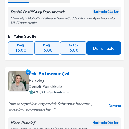
Denizli Pozitif Algı Danışmanlık
Haritada Göster
Mehmetçik Mahallesi Zübeyde Hanım Caddesi Kamber Apartmanı No:
128 / 1 pamukkale
En Yakın Saatler
10 Ağu
17 Ağu
24 Ağu
Daha Fazla
16:00
16:00
16:00
Psk. Fatmanur Çal
Psikoloji
Denizli
, Pamukkale
4.9
(
8
Değerlendirme)
aile terapisi için başvurduk fatmanur hocama ,
Devamı
sorunları, kaynakları bir...
Hiera Psikoloji
Haritada Göster
Kınıklı Mah. 6104 Sok. No:20 İç Kapı No:3 Kekik Apt.