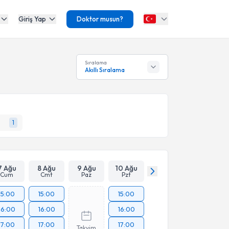
Giriş Yap
Doktor musun?
Sıralama
Akıllı Sıralama
1
7 Ağu
8 Ağu
9 Ağu
10 Ağu
Cum
Cmt
Paz
Pzt
15:00
15:00
15:00
16:00
16:00
16:00
17:00
17:00
17:00
Takvim