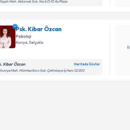
işlenm
ikşah Mah. Akkonak Sok. No:6 D:10 As Plaza
Psk. Kiba
uzmandan ra
Psk. Kibar Özcan
posta ile bi
Psikoloji
E-posta Ad
Konya
, Selçuklu
B
k. Kibar Özcan
Haritada Göster
Kişisel
huniye Mah. Mümtaz Koru Sok. Çetinkaya İş Hanı 12/202
okudum
işlenm