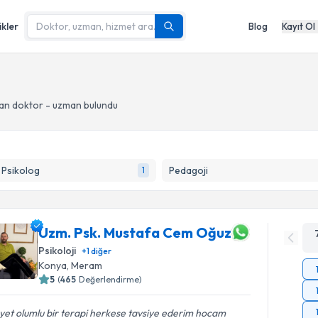
ikler
Blog
Kayıt Ol
an doktor - uzman bulundu
k Psikolog
Pedagoji
1
Uzm. Psk. Mustafa Cem Oğuz
Psikoloji
+
1
diğer
Konya
, Meram
5
(
465
Değerlendirme)
et olumlu bir terapi herkese tavsiye ederim hocam