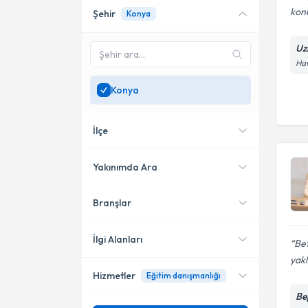
kon
Şehir
Konya
Online danışmanlık sunan
uzmanları göster
Uz
Sadece
Konya
bölgesinde
Hav
uzman ara
Konya
İlçe
Yakınımda Ara
Branşlar
Konumuma yakın uzmanları
Meram
göster
Selçuklu
İlgi Alanları
Bet
yakl
Hizmetler
Eğitim danışmanlığı
Psikoloji
Bep