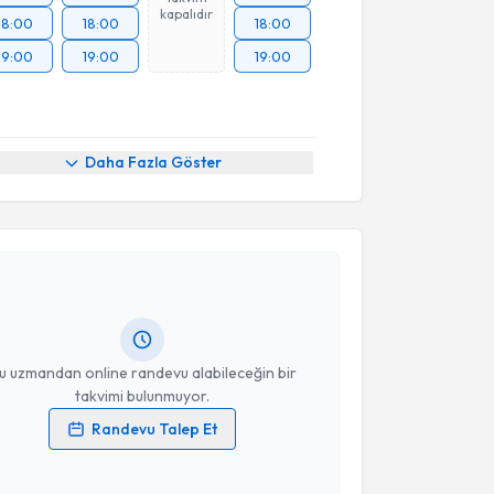
kapalıdır
18:00
18:00
18:00
19:00
19:00
19:00
Daha Fazla Göster
akvimi Talebi
kolog Betül Palancı
için randevu takvimi talebi
Size bu uzmandan randevu almanız için bir takvim
ında e-posta ile bilgilendireceğiz.
resiniz
u uzmandan online randevu alabileceğin bir
takvimi bulunmuyor.
Randevu Talep Et
 verilerimin işlenmesine ilişkin
Aydınlatma Metni
'ni
 ve kişisel verilerimin belirtilen kapsamda
akvimi Talebi