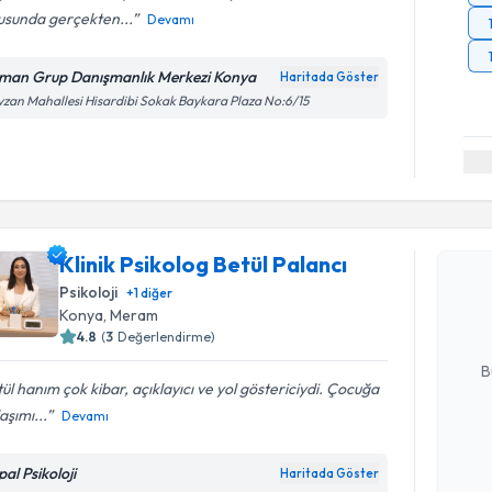
usunda gerçekten...
Devamı
man Grup Danışmanlık Merkezi Konya
Haritada Göster
zan Mahallesi Hisardibi Sokak Baykara Plaza No:6/15
Randevu T
Klinik Psi
Klinik Psikolog Betül Palancı
oluşturun. 
Psikoloji
+
1
diğer
hazırlandığ
Konya
, Meram
4.8
(
3
Değerlendirme)
E-posta Ad
B
ül hanım çok kibar, açıklayıcı ve yol göstericiydi. Çocuğa
aşımı...
Devamı
Kişisel
okudum
al Psikoloji
Haritada Göster
Randevu T