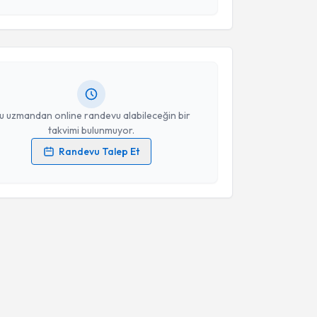
esini kabul ediyorum.
r Özcan
için randevu takvimi talebi oluşturun. Size bu
Takvim Talebini Gönder
ndevu almanız için bir takvim hazırlandığında e-
lgilendireceğiz.
resiniz
u uzmandan online randevu alabileceğin bir
takvimi bulunmuyor.
Randevu Talep Et
 verilerimin işlenmesine ilişkin
Aydınlatma Metni
'ni
 ve kişisel verilerimin belirtilen kapsamda
esini kabul ediyorum.
Takvim Talebini Gönder