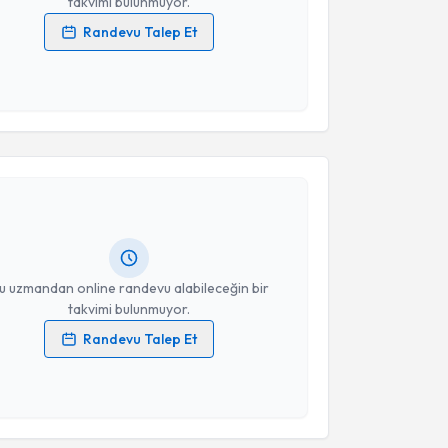
takvimi bulunmuyor.
Randevu Talep Et
 verilerimin işlenmesine ilişkin
Aydınlatma Metni
'ni
 ve kişisel verilerimin belirtilen kapsamda
esini kabul ediyorum.
akvimi Talebi
Takvim Talebini Gönder
 Bilge Şener
için randevu takvimi talebi oluşturun.
andan randevu almanız için bir takvim
ında e-posta ile bilgilendireceğiz.
resiniz
u uzmandan online randevu alabileceğin bir
takvimi bulunmuyor.
Randevu Talep Et
 verilerimin işlenmesine ilişkin
Aydınlatma Metni
'ni
 ve kişisel verilerimin belirtilen kapsamda
akvimi Talebi
esini kabul ediyorum.