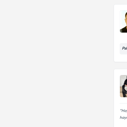
Ps
Hay
haya