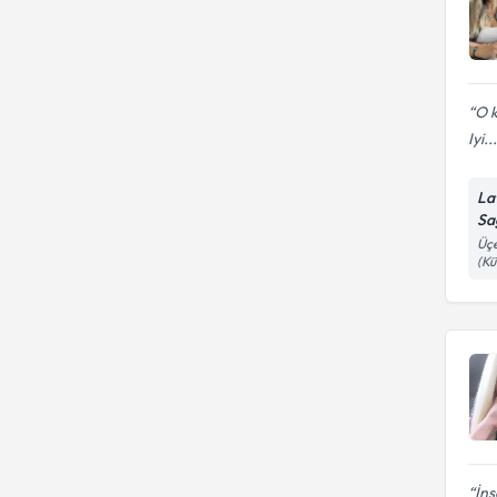
O k
Iyi...
La
Sa
Üçe
(Kü
İns