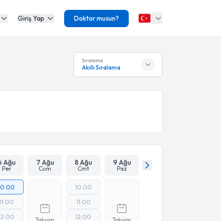
Giriş Yap
Doktor musun?
Sıralama
Akıllı Sıralama
6 Ağu
7 Ağu
8 Ağu
9 Ağu
Per
Cum
Cmt
Paz
10:00
10:00
11:00
11:00
12:00
12:00
Takvim
Takvim