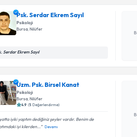
Psk. Serd
Size bu uzm
hazırlandığ
Psk. Serdar Ekrem Sayıl
Psikoloji
E-posta Ad
Bursa
, Nilüfer
B
k. Serdar Ekrem Sayıl
Kişisel
okudum
Randevu T
işlenm
Uzm. Psk. 
Uzm. Psk. Birsel Kanat
Size bu uzm
Psikoloji
hazırlandığ
Bursa
, Nilüfer
4.9
(
5
Değerlendirme)
E-posta Ad
B
atta iyiki yaptım dediğiniz şeyler vardır. Benim de
tımdaki iyi kilerden...
Devamı
Kişisel