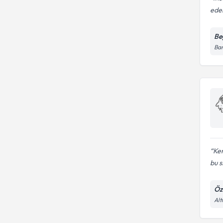
ede
Be
Bar
Ken
bu si
Öz
Alt