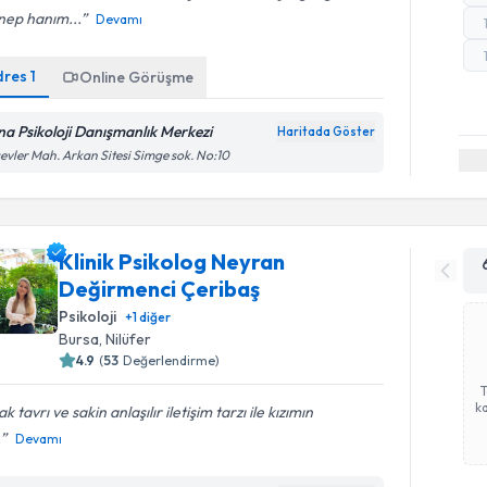
nep hanım...
Devamı
dres
1
Online Görüşme
na Psikoloji Danışmanlık Merkezi
Haritada Göster
evler Mah. Arkan Sitesi Simge sok. No:10
Klinik Psikolog Neyran
Değirmenci Çeribaş
Psikoloji
+
1
diğer
Bursa
, Nilüfer
4.9
(
53
Değerlendirme)
ka
ak tavrı ve sakin anlaşılır iletişim tarzı ile kızımın
.
Devamı