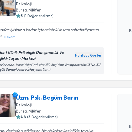
Psikoloji
oluşturun. 
Bursa
, Nilüfer
hazırlandığ
5
(
1
Değerlendirme)
E-posta Ad
adar iyisiniz o kadar içtensiniz ki insanı rahatlatiyorsun...
B
Devamı
Kişisel
tent Klinik Psikolojik Danışmanlık Ve
Haritada Göster
okudum
ğlıklı Yaşam Merkezi
işlenm
vler Mah. İzmir Yolu Cad. No:259 Atış Yapı Westpoint Kat:13 No:312
çük Sanayi Metro İstasyonu Yanı)
Randevu T
Uzm. Psk.
Uzm. Psk. Begüm Barın
Size bu uzm
Psikoloji
hazırlandığ
Bursa
, Nilüfer
4.8
(
3
Değerlendirme)
E-posta Ad
B
anı derinden etkileyen bir piskolog kesinlikle tavsiye