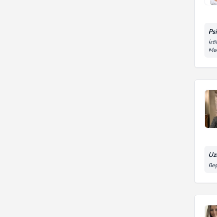
ULUDAĞ ÜNİVERSİTESİ
IZMIR KATIP CELEBI
Ps
UNIVERSITESI
İst
Med
Uz
Beş