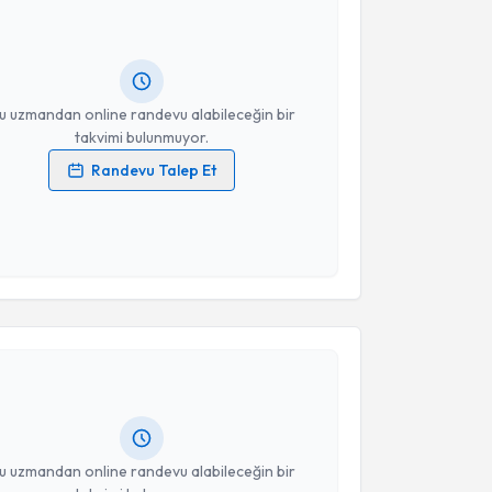
Size bu uzmandan randevu almanız için bir takvim
ında e-posta ile bilgilendireceğiz.
resiniz
u uzmandan online randevu alabileceğin bir
takvimi bulunmuyor.
Randevu Talep Et
 verilerimin işlenmesine ilişkin
Aydınlatma Metni
'ni
 ve kişisel verilerimin belirtilen kapsamda
esini kabul ediyorum.
akvimi Talebi
Takvim Talebini Gönder
 Begüm Barın
için randevu takvimi talebi oluşturun.
andan randevu almanız için bir takvim
ında e-posta ile bilgilendireceğiz.
resiniz
u uzmandan online randevu alabileceğin bir