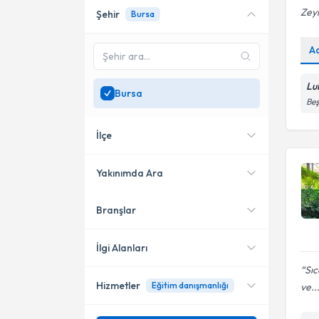
Zey
Şehir
Bursa
Online danışmanlık sunan
uzmanları göster
A
Sadece
Bursa
bölgesinde
uzman ara
Lu
Bursa
Beş
İlçe
Yakınımda Ara
Branşlar
Konumuma yakın uzmanları
Nilüfer
göster
Osmangazi
İlgi Alanları
Sıc
Hizmetler
Eğitim danışmanlığı
ve..
Psikoloji