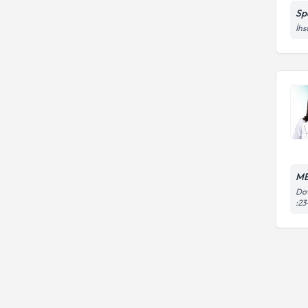
Sp
İhs
ME
Dow
:23