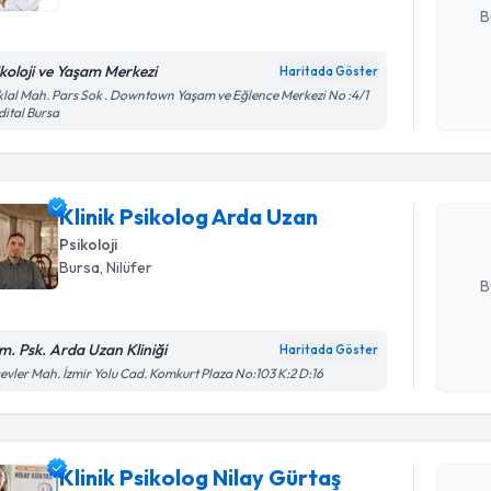
B
ikoloji ve Yaşam Merkezi
Haritada Göster
Randevu T
Kişisel
iklal Mah. Pars Sok . Downtown Yaşam ve Eğlence Merkezi No :4/1
ital Bursa
okudum
işlenm
Klinik Psi
oluşturun. 
Klinik Psikolog Arda Uzan
hazırlandığ
Psikoloji
E-posta Ad
Bursa
, Nilüfer
B
m. Psk. Arda Uzan Kliniği
Haritada Göster
Kişisel
evler Mah. İzmir Yolu Cad. Komkurt Plaza No:103 K:2 D:16
okudum
işlenm
Randevu T
Klinik Psikolog Nilay Gürtaş
Klinik Psi