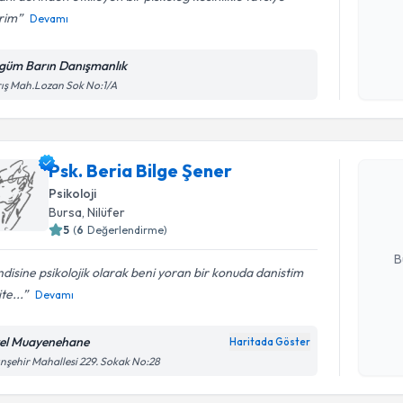
rim
Devamı
Kişisel
okudum
güm Barın Danışmanlık
işlenm
ış Mah.Lozan Sok No:1/A
Randevu T
Psk. Beria
Psk. Beria Bilge Şener
Size bu uzm
Psikoloji
hazırlandığ
Bursa
, Nilüfer
5
(
6
Değerlendirme)
E-posta Ad
B
disine psikolojik olarak beni yoran bir konuda danistim
te...
Devamı
Kişisel
okudum
el Muayenehane
Randevu T
Haritada Göster
işlenm
ınşehir Mahallesi 229. Sokak No:28