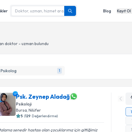
ikler
Blog
Kayıt Ol
an doktor - uzman bulundu
k Psikolog
1
Psk. Zeynep Aladağ
Psikoloji
Bursa
, Nilüfer
5
(
129
Değerlendirme)
alama senedir hastası olan çocuklarımız için gittiğimiz