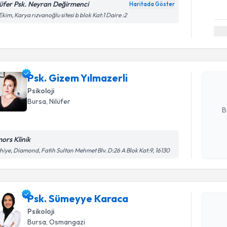
lüfer Psk. Neyran Değirmenci
Haritada Göster
Ekim, Karya rızvanoğlu sitesi b blok Kat:1 Daire :2
Randevu T
Psk. Gize
Size bu uzm
Psk. Gizem Yılmazerli
hazırlandığ
Psikoloji
E-posta Ad
Bursa
, Nilüfer
B
ors Klinik
Randevu T
Kişisel
hiye, Diamond, Fatih Sultan Mehmet Blv. D:26 A Blok Kat:9, 16130
okudum
işlenm
Psk. Süme
Size bu uzm
Psk. Sümeyye Karaca
hazırlandığ
Psikoloji
E-posta Ad
Bursa
, Osmangazi