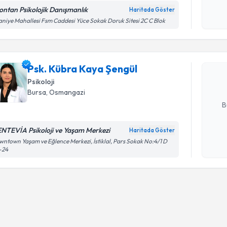
okudum
ontan Psikolojik Danışmanlık
Haritada Göster
Randevu T
işlenm
aniye Mahallesi Fsm Caddesi Yüce Sokak Doruk Sitesi 2C C Blok
Psk. Kübr
Size bu uzm
Psk. Kübra Kaya Şengül
hazırlandığ
Psikoloji
E-posta Ad
Bursa
, Osmangazi
B
NTEVİA Psikoloji ve Yaşam Merkezi
Haritada Göster
Kişisel
ntown Yaşam ve Eğlence Merkezi, İstiklal, Pars Sokak No:4/1 D
-24
okudum
işlenm