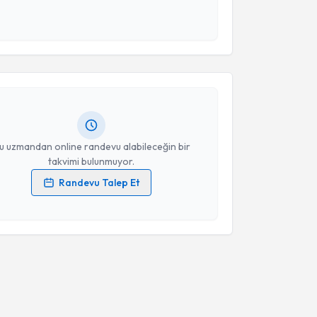
 ve kişisel verilerimin belirtilen kapsamda
akvimi Talebi
esini kabul ediyorum.
Takvim Talebini Gönder
a Kaya Şengül
için randevu takvimi talebi oluşturun.
andan randevu almanız için bir takvim
ında e-posta ile bilgilendireceğiz.
resiniz
u uzmandan online randevu alabileceğin bir
takvimi bulunmuyor.
Randevu Talep Et
 verilerimin işlenmesine ilişkin
Aydınlatma Metni
'ni
 ve kişisel verilerimin belirtilen kapsamda
esini kabul ediyorum.
Takvim Talebini Gönder