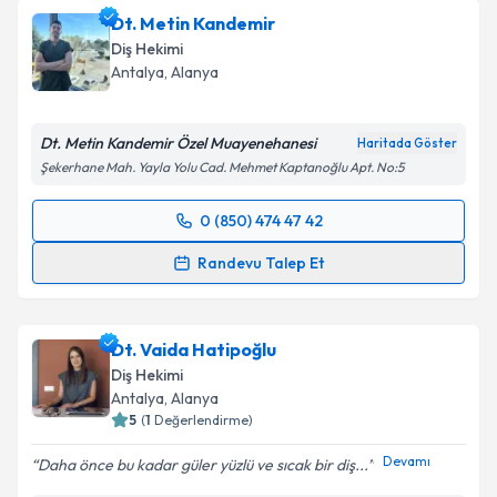
Dt. Metin Kandemir
Diş Hekimi
Antalya
, Alanya
Dt. Metin Kandemir Özel Muayenehanesi
Haritada Göster
Şekerhane Mah. Yayla Yolu Cad. Mehmet Kaptanoğlu Apt. No:5
0 (850) 474 47 42
Randevu Takvimi Talebi
Randevu Talep Et
Dt. Metin Kandemir
için randevu takvimi talebi
oluşturun. Size bu uzmandan randevu almanız için bir
Dt. Vaida Hatipoğlu
takvim hazırlandığında e-posta ile bilgilendireceğiz.
Diş Hekimi
E-posta Adresiniz
Antalya
, Alanya
5
(
1
Değerlendirme)
Devamı
Daha önce bu kadar güler yüzlü ve sıcak bir diş...