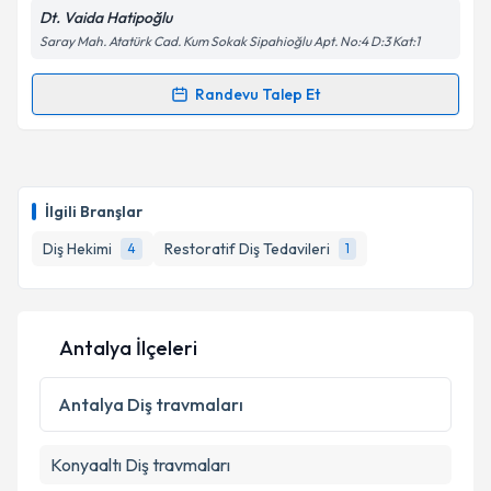
Kişisel verilerimin işlenmesine ilişkin
Aydınlatma
Dt. Vaida Hatipoğlu
Metni
'ni okudum ve kişisel verilerimin belirtilen
Saray Mah. Atatürk Cad. Kum Sokak Sipahioğlu Apt. No:4 D:3 Kat:1
kapsamda işlenmesini kabul ediyorum.
Randevu Talep Et
Randevu Takvimi Talebi
Takvim Talebini Gönder
Dt. Vaida Hatipoğlu
için randevu takvimi talebi
oluşturun. Size bu uzmandan randevu almanız için bir
İlgili Branşlar
takvim hazırlandığında e-posta ile bilgilendireceğiz.
Diş Hekimi
Restoratif Diş Tedavileri
4
1
E-posta Adresiniz
Antalya İlçeleri
Kişisel verilerimin işlenmesine ilişkin
Aydınlatma
Metni
'ni okudum ve kişisel verilerimin belirtilen
Antalya
Diş travmaları
kapsamda işlenmesini kabul ediyorum.
Konyaaltı
Diş travmaları
Takvim Talebini Gönder