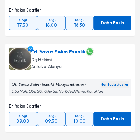
En Yakın Saatler
10 Ağu
10 Ağu
10 Ağu
Daha Fazla
17:30
18:00
18:30
Dt. Yavuz Selim Esenlik
Diş Hekimi
Antalya
, Alanya
Dt. Yavuz Selim Esenlik Muayenehanesi
Haritada Göster
Oba Mah. Oba Gümüşler Sk. No:15 A/B Novita Konakları
En Yakın Saatler
10 Ağu
10 Ağu
10 Ağu
Daha Fazla
09:00
09:30
10:00