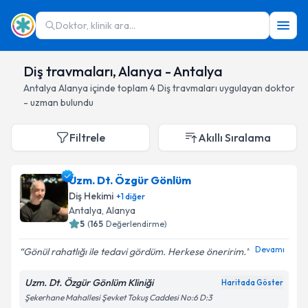
Doktor, klinik ara...
Diş travmaları, Alanya - Antalya
Antalya
Alanya
içinde toplam
4
Diş travmaları
uygulayan doktor
- uzman bulundu
Filtrele
Akıllı Sıralama
Uzm. Dt. Özgür Gönlüm
Diş Hekimi
+
1
diğer
Antalya
, Alanya
5
(
165
Değerlendirme)
Devamı
Gönül rahatlığı ile tedavi gördüm. Herkese öneririm.
Uzm. Dt. Özgür Gönlüm Kliniği
Haritada Göster
Şekerhane Mahallesi Şevket Tokuş Caddesi No:6 D:3